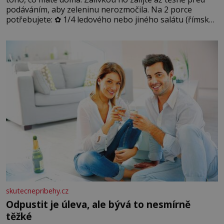
podáváním, aby zeleninu nerozmočila. Na 2 porce
potřebujete: ✿ 1/4 ledového nebo jiného salátu (římský
salát, polníček…) ✿ 1 malá konzerva kukuřice ✿ ½
okurky ✿ 2 rajčata Zálivka: ✿ 4 lžíce olivového oleje ✿ 1
lžíci citronové šťávy ✿ ½ stroužku
skutecnepribehy.cz
Odpustit je úleva, ale bývá to nesmírně
těžké