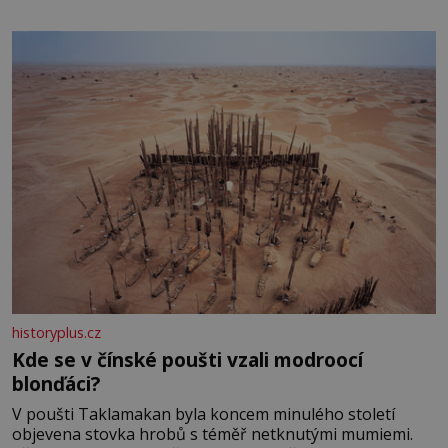
historyplus.cz
Kde se v čínské poušti vzali modroocí
blonďáci?
V poušti Taklamakan byla koncem minulého století
objevena stovka hrobů s téměř netknutými mumiemi.