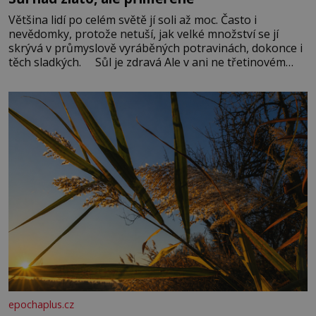
Většina lidí po celém světě jí soli až moc. Často i
nevědomky, protože netuší, jak velké množství se jí
skrývá v průmyslově vyráběných potravinách, dokonce i
těch sladkých. Sůl je zdravá Ale v ani ne třetinovém
množství, než je pro většinu populace běžné. Její
základní složky– sodík a chlór – jsou zásadní pro
správné hospodaření
epochaplus.cz