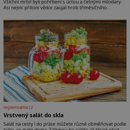
Všichni mrtví byli pohřbeni s úctou a četnými milodary.
Asi nejvíc přitom vědce zaujal hrob tříměsíčního
chlapečka s modrou filcovou čapkou, z níž se draly
blonďaté vlásky. Fakt, že jsou těla dávných lidí nesmírně
dobře zachovalá, přičítají odborníci zdejším klimatickým
podmínkám. Sucho, prosolené písky a extrémně
nejsemsama.cz
Vrstvený salát do skla
Salát na cesty i do práce můžete různě obměňovat podle
toho, co máte doma. Zálivkou ho zalijte až těsně před