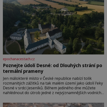
epochanacestach.cz
Poznejte údolí Desné: od Dlouhých strání po
termální prameny
Jen málokteré místo v České republice nabízí tolik
rozmanitých zážitků na tak malém území jako údolí řeky
Desné v srdci Jeseníků. Během jediného dne můžete
nahlédnout do útrob jedné z nejvýznamnějších vodních
elektráren v Evropě, vydat se na horské hřebeny, projet
se na koloběžce a den zakončit poznáváním památek ve
Velkých Losinách nebo v termálním