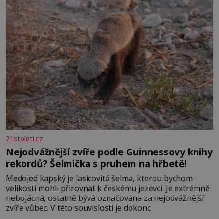
21stoleti.cz
Nejodvážnější zvíře podle Guinnessovy knihy
rekordů? Šelmička s pruhem na hřbetě!
Medojed kapský je lasicovitá šelma, kterou bychom
velikostí mohli přirovnat k českému jezevci. Je extrémně
nebojácná, ostatně bývá označována za nejodvážnější
zvíře vůbec. V této souvislosti je dokonc