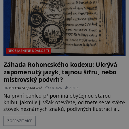
souhru okolností? Když antropolog Michail
Gerasimov (1907-1970) a
NEOBJASNĚNÉ UDÁLOSTI
Záhada Rohoncského kodexu: Ukrývá
zapomenutý jazyk, tajnou šifru, nebo
mistrovský podvrh?
OD
HELENA STEJSKALOVÁ
3.8.2026
2.9TIS
Na první pohled připomíná obyčejnou starou
knihu. Jakmile ji však otevřete, ocitnete se ve světě
stovek neznámých znaků, podivných ilustrací a
textu, který už téměř dvě století vzdoruje všem
ZOBRAZIT VÍCE
pokusům o rozluštění. Rohoncský kodex patří mezi
největší záhady evropských dějin a dodnes nikdo s