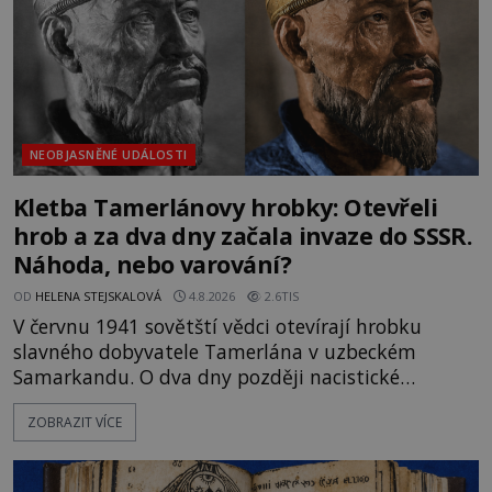
NEOBJASNĚNÉ UDÁLOSTI
Kletba Tamerlánovy hrobky: Otevřeli
hrob a za dva dny začala invaze do SSSR.
Náhoda, nebo varování?
OD
HELENA STEJSKALOVÁ
4.8.2026
2.6TIS
V červnu 1941 sovětští vědci otevírají hrobku
slavného dobyvatele Tamerlána v uzbeckém
Samarkandu. O dva dny později nacistické
Německo zahajuje operaci Barbarossa a napadá
ZOBRAZIT VÍCE
Sovětský svaz. Shoda dat je natolik zarážející, že se
rodí jedna z nejslavnějších „kleteb“ 20. století. Je
na legendě něco pravdy, nebo jde jen o fascinující