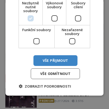
Nezbytně
Výkonové
Soubory
nutné
soubory
cílení
soubory
Funkční soubory
Nezařazené
soubory
VŠE PŘIJMOUT
VŠE ODMÍTNOUT
Vesmír a technologie
ZOBRAZIT PODROBNOSTI
Podivné události roku 2023: Jsou
Američané v obležení UFO?
PREMIUM
27.7.2026
3.5TIS