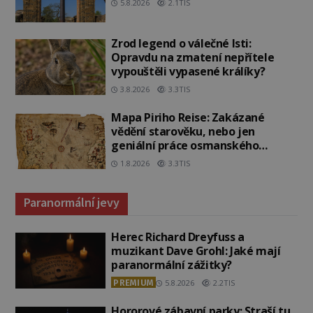
5.8.2026
2.1TIS
Zrod legend o válečné lsti:
Opravdu na zmatení nepřítele
vypouštěli vypasené králíky?
3.8.2026
3.3TIS
Mapa Piriho Reise: Zakázané
vědění starověku, nebo jen
geniální práce osmanského
admirála?
1.8.2026
3.3TIS
Paranormální jevy
Herec Richard Dreyfuss a
muzikant Dave Grohl: Jaké mají
paranormální zážitky?
PREMIUM
5.8.2026
2.2TIS
Hororové zábavní parky: Straší tu