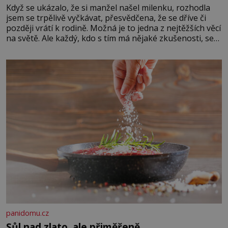
Když se ukázalo, že si manžel našel milenku, rozhodla
jsem se trpělivě vyčkávat, přesvědčena, že se dříve či
později vrátí k rodině. Možná je to jedna z nejtěžších věcí
na světě. Ale každý, kdo s tím má nějaké zkušenosti, se
zapřísahá, že pokud odpustíte, znatelně se vám uleví.
Když se ke mně doneslo, že si manžel pořídil milenku,
panidomu.cz
Sůl nad zlato, ale přiměřeně