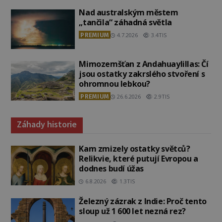
Nad australským městem
„tančila“ záhadná světla
PREMIUM
4.7.2026
3.4TIS
Mimozemšťan z Andahuaylillas: Čí
jsou ostatky zakrslého stvoření s
ohromnou lebkou?
PREMIUM
26.6.2026
2.9TIS
Záhady historie
Kam zmizely ostatky světců?
Relikvie, které putují Evropou a
dodnes budí úžas
6.8.2026
1.3TIS
Železný zázrak z Indie: Proč tento
sloup už 1 600 let nezná rez?