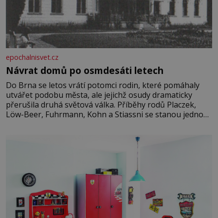
epochalnisvet.cz
Návrat domů po osmdesáti letech
Do Brna se letos vrátí potomci rodin, které pomáhaly
utvářet podobu města, ale jejichž osudy dramaticky
přerušila druhá světová válka. Příběhy rodů Placzek,
Löw-Beer, Fuhrmann, Kohn a Stiassni se stanou jednou
z hlavních dramaturgických linií festivalu židovské
kultury ŠTETL FEST 2026. Některé návraty nejsou
jednoduché. Místa, která si člověk pamatuje z rodinných
vyprávění, už dávno