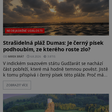
NEOBJASNĚNÉ UDÁLOSTI
Strašidelná pláž Dumas: Je černý písek
podhoubím, ze kterého roste zlo?
OD
MIREK BRÁT
6.8.2026
3.8TIS
V indickém svazovém státu Gudžarát se nachází
část pobřeží, které má hodně temnou pověst. Jistě
k tomu přispívá i černý písek této pláže. Proč má
pláž takové netypické zbarvení? Nakolik jsou
ZOBRAZIT VÍCE
pravdivé historky, že zde došlo k nevysvětlitelným
zmizením turistů? Ti, kteří se nebojí, nás mohou
následovat. Vstupujeme na pláž Dumas ve městě
Surat. Gu