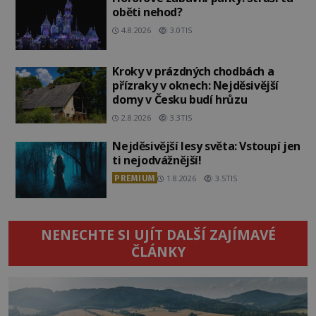
oběti nehod?
4.8.2026
3.0TIS
Kroky v prázdných chodbách a
přízraky v oknech: Nejděsivější
domy v Česku budí hrůzu
2.8.2026
3.3TIS
Nejděsivější lesy světa: Vstoupí jen
ti nejodvážnější!
PREMIUM
1.8.2026
3.5TIS
NENECHTE SI UJÍT DALŠÍ ZAJÍMAVÉ
ČLÁNKY