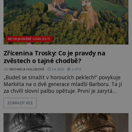
NEOBJASNĚNÉ UDÁLOSTI
Zřícenina Trosky: Co je pravdy na
zvěstech o tajné chodbě?
OD
MICHAELA HOLUBOVÁ
5.8.2026
2.4TIS
„Budeš se smažit v horoucích peklech!“ povykuje
Markéta na o dvě generace mladší Barboru. Ta jí
za chvíli slovní palbu opětuje. První je zarytá
katolička, druhá přesvědčená kališnice. A každá z
ZOBRAZIT VÍCE
nich se usídlí na jedné z věží slavného hradu
Trosky. Šlechtic Ota IV. z Bergova (1399–1452) patří
mezi vůdce protihusitského boje. Za manželku má
skutečně jistou