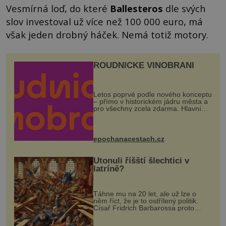
Vesmírná loď, do které
Ballesteros
dle svých
slov investoval už více než 100 000 euro, má
však jeden drobný háček. Nemá totiž motory.
ROUDNICKÉ VINOBRANÍ
Letos poprvé podle nového konceptu
– přímo v historickém jádru města a
pro všechny zcela zdarma. Hlavní
program se odehraje na Karlově a
Husově náměstí. Návštěvníci se
mohou těšit na víno, burčák, pes...
epochanacestach.cz
Utonuli říšští šlechtici v
latríně?
Táhne mu na 20 let, ale už lze o
něm říct, že je to ostřílený politik.
Císař Fridrich Barbarossa proto
posílá svého syna a dědice Jindřicha
VI. do Erfurtu, aby se stal