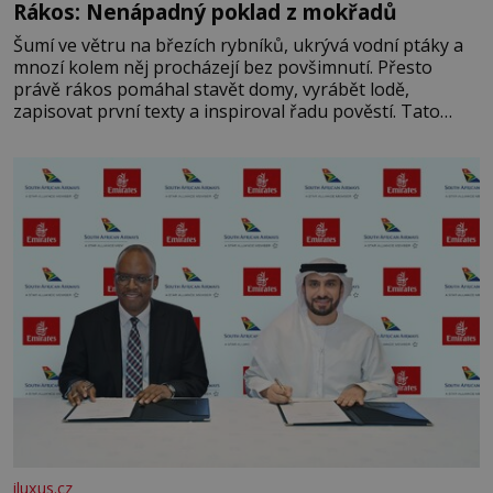
Rákos: Nenápadný poklad z mokřadů
Šumí ve větru na březích rybníků, ukrývá vodní ptáky a
mnozí kolem něj procházejí bez povšimnutí. Přesto
právě rákos pomáhal stavět domy, vyrábět lodě,
zapisovat první texty a inspiroval řadu pověstí. Tato
skromná, ale užitečná rostlina provází člověka už tisíce
let. Většina lidí vnímá rákos jen jako obyčejnou kulisu
letního koupání. Stačí se však podívat
iluxus.cz