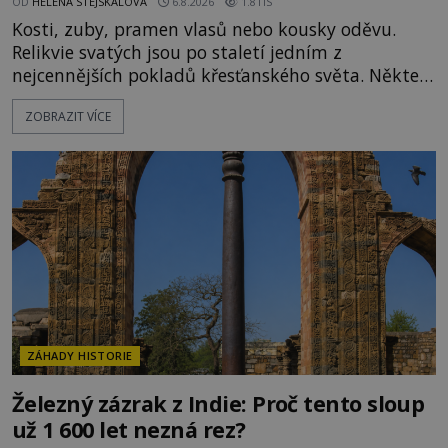
OD
HELENA STEJSKALOVÁ
6.8.2026
1.8TIS
Kosti, zuby, pramen vlasů nebo kousky oděvu.
Relikvie svatých jsou po staletí jedním z
nejcennějších pokladů křesťanského světa. Některé
mají pečlivě doloženou historii, jiné provází
ZOBRAZIT VÍCE
záhady, krádeže i nečekané objevy. Jejich osudy
připomínají dobrodružné romány, přesto se opírají
o skutečné historické události. Ve středověké
Evropě mají relikvie mimořádnou hodnotu. Nejsou
jen předmětem úcty
ZÁHADY HISTORIE
Železný zázrak z Indie: Proč tento sloup
už 1 600 let nezná rez?