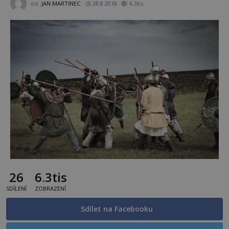
od
JAN MARTINEC
28.8.2018
6.3tis
26
6.3tis
SDÍLENÍ
ZOBRAZENÍ
Sdílet na Facebooku