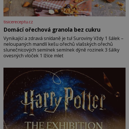
tisicereceptu.cz
Domácí ořechová granola bez cukru
Vynikající a zdravá snídaně je tu! Suroviny Vždy 1 šálek –
neloupaných mandlí kešu ořechů vlašských ořechů
slunečnicových semínek semínek dýně rozinek 3 šálky
ovesných vloček 1 lžíce mlet