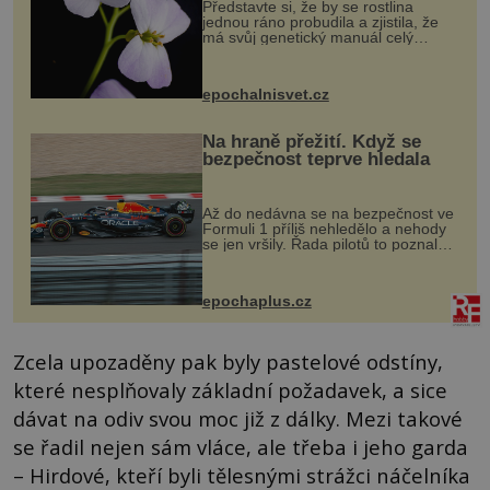
Představte si, že by se rostlina
jednou ráno probudila a zjistila, že
má svůj genetický manuál celý
dvakrát. Přesně to se občas v
přírodě stane – a podle nového
výzkumu to může být pro druhy
epochalnisvet.cz
vstupenka...
Na hraně přežití. Když se
bezpečnost teprve hledala
Až do nedávna se na bezpečnost ve
Formuli 1 příliš nehledělo a nehody
se jen vršily. Řada pilotů to poznala
na vlastní kůži, často s trvalými
následky nebo bohužel i ztrátou
života. Dnes nepochopiteln...
epochaplus.cz
Zcela upozaděny pak byly pastelové odstíny,
které nesplňovaly základní požadavek, a sice
dávat na odiv svou moc již z dálky. Mezi takové
se řadil nejen sám vláce, ale třeba i jeho garda
– Hirdové, kteří byli tělesnými strážci náčelníka