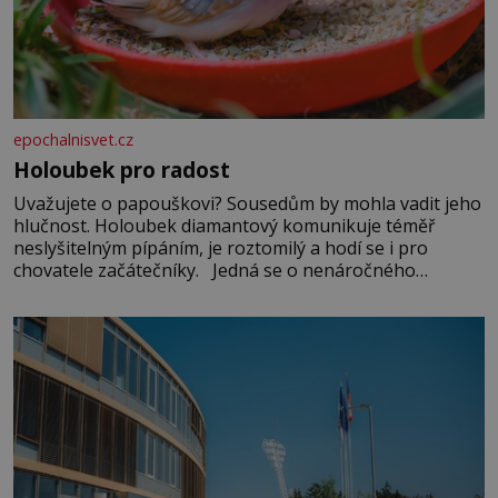
epochalnisvet.cz
Holoubek pro radost
Uvažujete o papouškovi? Sousedům by mohla vadit jeho
hlučnost. Holoubek diamantový komunikuje téměř
neslyšitelným pípáním, je roztomilý a hodí se i pro
chovatele začátečníky. Jedná se o nenáročného
klidného ptáčka, který většinu dne jen posedává. Hodně
času tráví na zemi, kde sbírá zbytky semínek Jeho
domovinou je prakticky celá Austrálie s výjimkou
pobřežní oblasti.