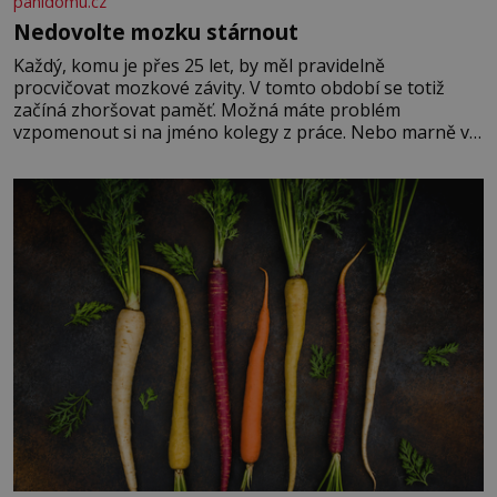
panidomu.cz
Nedovolte mozku stárnout
Každý, komu je přes 25 let, by měl pravidelně
procvičovat mozkové závity. V tomto období se totiž
začíná zhoršovat paměť. Možná máte problém
vzpomenout si na jméno kolegy z práce. Nebo marně v
paměti lovíte název knížky, kterou jste nedávno přečetli.
Je to opravdu tak, s věkem jako kdyby se paměť
rozhodla stávkovat. Cvičte