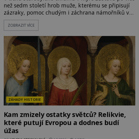
než sedm století hrob muže, kterému se připisují
zázraky, pomoc chudým i záchrana námořníků v
bouřích. Pak ale přichází rok 1087 a klidné místo
ZOBRAZIT VÍCE
se mění v dějiště podivné noční výpravy. Skupina
italských námořníků otevírá hrob svatého
Mikuláše a odváží jeho ostatky přes moře do Bari.
Je to zbožná záchrana před nebezpečím, nebo
promyšlená krádež,
ZÁHADY HISTORIE
Kam zmizely ostatky světců? Relikvie,
které putují Evropou a dodnes budí
úžas