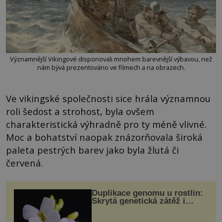
Významnější Vikingové disponovali mnohem barevnější výbavou, než
nám bývá prezentováno ve filmech a na obrazech.
Ve vikingské společnosti sice hrála významnou
roli šedost a strohost, byla ovšem
charakteristická výhradně pro ty méně vlivné.
Moc a bohatství naopak znázorňovala široká
paleta pestrých barev jako byla žlutá či
červená.
Duplikace genomu u rostlin:
Skrytá genetická zátěž i
evoluční výhoda