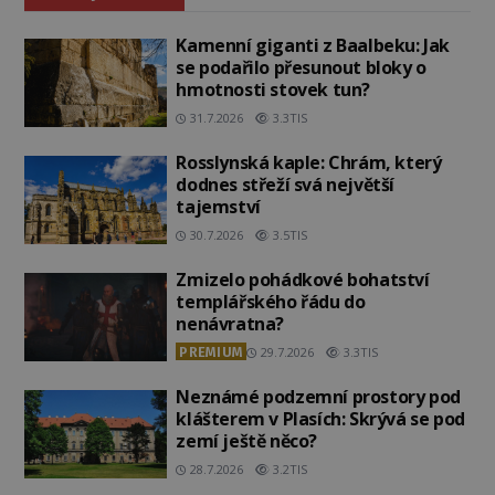
Kamenní giganti z Baalbeku: Jak
se podařilo přesunout bloky o
hmotnosti stovek tun?
31.7.2026
3.3TIS
Rosslynská kaple: Chrám, který
dodnes střeží svá největší
tajemství
30.7.2026
3.5TIS
Zmizelo pohádkové bohatství
templářského řádu do
nenávratna?
PREMIUM
29.7.2026
3.3TIS
Neznámé podzemní prostory pod
klášterem v Plasích: Skrývá se pod
zemí ještě něco?
28.7.2026
3.2TIS