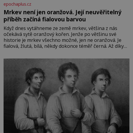
epochaplus.cz
Mrkev není jen oranžová. Její neuvěřitelný
příběh začíná fialovou barvou
Když dnes vytáhneme ze země mrkev, většina z nás
očekává sytě oranžový kořen. Jenže po většinu své
historie je mrkev všechno možné, jen ne oranžová. Je
fialová, žlutá, bílá, někdy dokonce téměř černá. Až díky
stovkám let pečlivého šlechtění se z ní stává zelenina,
bez které si českou zahradu ani nedokážeme představit.
Její příběh je