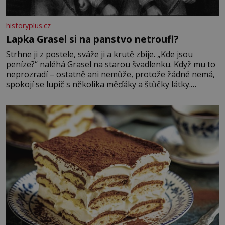
historyplus.cz
Lapka Grasel si na panstvo netroufl?
Strhne ji z postele, sváže ji a krutě zbije. „Kde jsou
peníze?“ naléhá Grasel na starou švadlenku. Když mu to
neprozradí – ostatně ani nemůže, protože žádné nemá,
spokojí se lupič s několika měďáky a štůčky látky.
Zraněná žena pár dní nato umírá. Je to muž nebývale
krutý. Jeho činy budí hrůzu ještě dlouho po jeho smrti