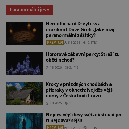
Paranormální jevy
Herec Richard Dreyfuss a
muzikant Dave Grohl: Jaké mají
paranormální zážitky?
PREMIUM
5.8.2026
2.5TIS
Hororové zábavní parky: Straší tu
oběti nehod?
4.8.2026
3.1TIS
Kroky v prázdných chodbách a
přízraky v oknech: Nejděsivější
domy v Česku budí hrůzu
2.8.2026
3.3TIS
Nejděsivější lesy světa: Vstoupí jen
ti nejodvážnější!
PREMIUM
1.8.2026
3.5TIS