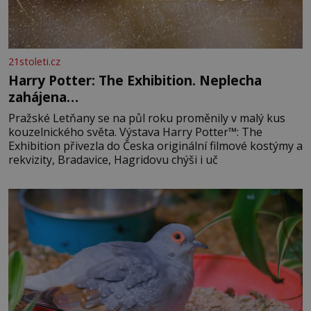
21stoleti.cz
Harry Potter: The Exhibition. Neplecha
zahájena…
Pražské Letňany se na půl roku proměnily v malý kus
kouzelnického světa. Výstava Harry Potter™: The
Exhibition přivezla do Česka originální filmové kostýmy a
rekvizity, Bradavice, Hagridovu chýši i uč