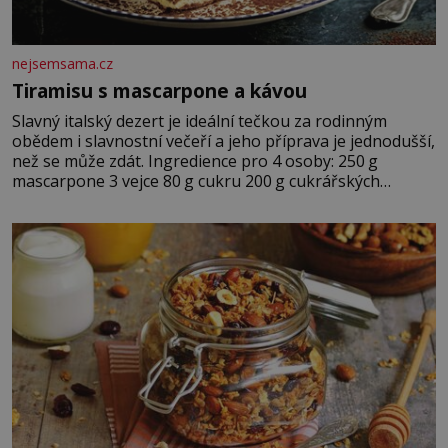
nejsemsama.cz
Tiramisu s mascarpone a kávou
Slavný italský dezert je ideální tečkou za rodinným
obědem i slavnostní večeří a jeho příprava je jednodušší,
než se může zdát. Ingredience pro 4 osoby: 250 g
mascarpone 3 vejce 80 g cukru 200 g cukrářských
piškotů 250 ml silné kávy 2 lžíce amaretta kakao na
posypání Postup: Oddělte žloutky od bílků. Žloutky
vyšlehejte s cukrem do světlé pěny a postupně do nich
vmíchejte mascarpone, aby vznikl hladký