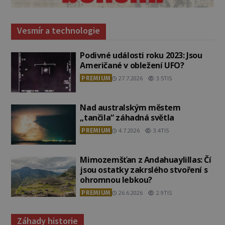
Vesmír a technologie
Podivné události roku 2023: Jsou
Američané v obležení UFO?
PREMIUM
27.7.2026
3.5TIS
Nad australským městem
„tančila“ záhadná světla
PREMIUM
4.7.2026
3.4TIS
Mimozemšťan z Andahuaylillas: Čí
jsou ostatky zakrslého stvoření s
ohromnou lebkou?
PREMIUM
26.6.2026
2.9TIS
Záhady historie