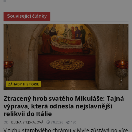
Související články
ZÁHADY HISTORIE
Ztracený hrob svatého Mikuláše: Tajná
výprava, která odnesla nejslavnější
relikvii do Itálie
OD
HELENA STEJSKALOVÁ
7.8.2026
180
V tichu starobylého chrámu v Myře zůstává po více