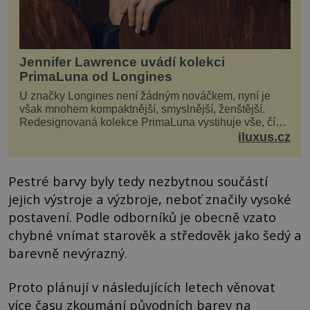
Jennifer Lawrence uvádí kolekci
PrimaLuna od Longines
U značky Longines není žádným nováčkem, nyní je
však mnohem kompaktnější, smyslnější, ženštější.
Redesignovaná kolekce PrimaLuna vystihuje vše, čím
je značka Longines dnes a čím byla i před sto dvacet...
iluxus.cz
Pestré barvy byly tedy nezbytnou součástí
jejich výstroje a výzbroje, neboť značily vysoké
postavení. Podle odborníků je obecně vzato
chybné vnímat starověk a středověk jako šedý a
barevně nevýrazný.
Proto plánují v následujících letech věnovat
více času zkoumání původních barev na