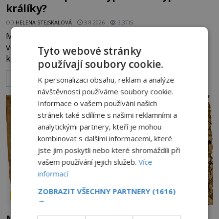
králíky?
OD
HELENA STEJSKALOVÁ
3.8.2026
3.3TIS
Město Langenau obléhá ve 14. století nepřátelské
vojsko, zásoby docházejí a obránci stojí na pokraji
Tyto webové stránky
kapitulace. Přesto nakonec zvítězí chytrost nad
používají soubory cookie.
hrubou silou. Podle staré německé legendy vypustí
ZOBRAZIT VÍCE
obyvatelé za hradby dobře živeného králíka, aby
K personalizaci obsahu, reklam a analýze
nepřítele přesvědčili, že uvnitř města je jídla stále
návštěvnosti používáme soubory cookie.
dost. Čas pracuje pro obléhatele. Ve městě ubývají
Informace o vašem používání našich
zásoby a každý den znamená další porci strádá
stránek také sdílíme s našimi reklamními a
analytickými partnery, kteří je mohou
kombinovat s dalšími informacemi, které
jste jim poskytli nebo které shromáždili při
vašem používání jejich služeb.
Více
informací
ZOBRAZIT VŠECHNY PARTNERY
(1616)
ZÁHADY HISTORIE
→
Mapa Piriho Reise: Zakázané vědění