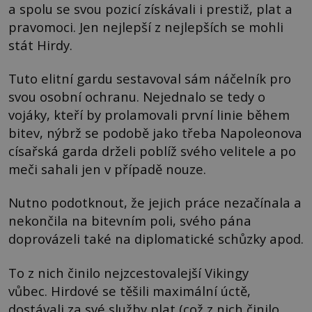
a spolu se svou pozicí získávali i prestiž, plat a
pravomoci. Jen nejlepší z nejlepších se mohli
stát Hirdy.
Tuto elitní gardu sestavoval sám náčelník pro
svou osobní ochranu. Nejednalo se tedy o
vojáky, kteří by prolamovali první linie během
bitev, nýbrž se podobě jako třeba Napoleonova
císařská garda drželi poblíž svého velitele a po
meči sahali jen v případě nouze.
Nutno podotknout, že jejich práce nezačínala a
nekončila na bitevním poli, svého pána
doprovázeli také na diplomatické schůzky apod.
To z nich činilo nejzcestovalejší Vikingy
vůbec. Hirdové se těšili maximální úctě,
dostávali za své služby plat (což z nich činilo