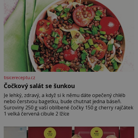
tisicereceptu.cz
Čočkový salát se šunkou
Je lehký, zdravý, a když si k němu dáte opečený chléb
nebo čerstvou bagetku, bude chutnat jedna báseň.
Suroviny 250 g vaší oblíbené čočky 150 g cherry rajčátek
1 velká červená cibule 2 lžíce