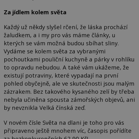
Za jídlem kolem světa
Každý už někdy slyšel rčení, že láska prochází
žaludkem, a i my pro vás máme články, u
kterých se vám možná budou sbíhat sliny.
Vydáme se kolem světa za vybranými
pochoutkami pouliční kuchyně a párky v rohlíku
to opravdu nebudou. A také vám ukážeme, že
existují potraviny, které vypadají na první
pohled obyčejně, ale ve skutečnosti jsou malým
zázrakem. Bez takového kysaného zelí by třeba
nebyla učiněna spousta zámořských objevů, ani
by nevznikla Velká čínská zeď.
V novém čísle Světa na dlani je toho pro vás
připraveno ještě mnohem víc, časopis pořídíte
za bezkonkurenčních 62,90 Kč!