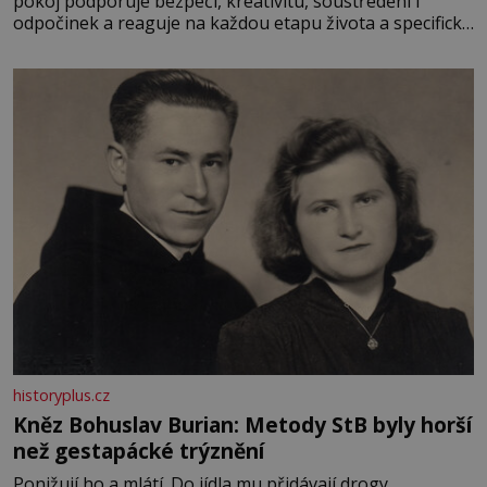
pokoj podporuje bezpečí, kreativitu, soustředění i
odpočinek a reaguje na každou etapu života a specifické
potřeby dítěte. Pro nejmenší je klíčová jednoduchost,
měkkost a bezpečí, proto by pokoj miminka měl působit
především klidně a útulně. Předškolní věk je
historyplus.cz
Kněz Bohuslav Burian: Metody StB byly horší
než gestapácké trýznění
Ponižují ho a mlátí. Do jídla mu přidávají drogy,