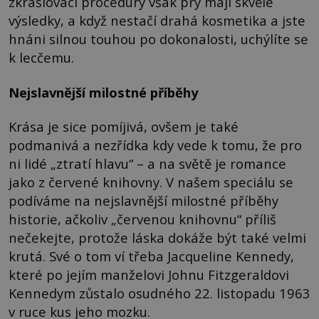
zkrášlovací procedury však prý mají skvělé
výsledky, a když nestačí drahá kosmetika a jste
hnáni silnou touhou po dokonalosti, uchýlíte se
k lecčemu.
Nejslavnější milostné příběhy
Krása je sice pomíjivá, ovšem je také
podmanivá a nezřídka kdy vede k tomu, že pro
ni lidé „ztratí hlavu“ – a na světě je romance
jako z červené knihovny. V našem speciálu se
podíváme na nejslavnější milostné příběhy
historie, ačkoliv „červenou knihovnu“ příliš
nečekejte, protože láska dokáže být také velmi
krutá. Své o tom ví třeba Jacqueline Kennedy,
které po jejím manželovi Johnu Fitzgeraldovi
Kennedym zůstalo osudného 22. listopadu 1963
v ruce kus jeho mozku.