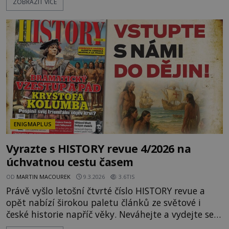
ZOBRAZIT VÍCE
objevu nebo děsivé katastrofě. Vezměte si k ruce
kalendář a projděte společně s námi historii
křížem krážem. Je 10. dubna roku 49 př. n. l. a na
břehu říčky Rubikon pronáší Gaius Julius Caesar
svou slavnou vě
ENIGMAPLUS
Vyrazte s HISTORY revue 4/2026 na
úchvatnou cestu časem
OD
MARTIN MACOUREK
9.3.2026
3.6TIS
Právě vyšlo letošní čtvrté číslo HISTORY revue a
opět nabízí širokou paletu článků ze světové i
české historie napříč věky. Neváhejte a vydejte se s
námi na úžasnou cestu časem! V hlavním Tématu