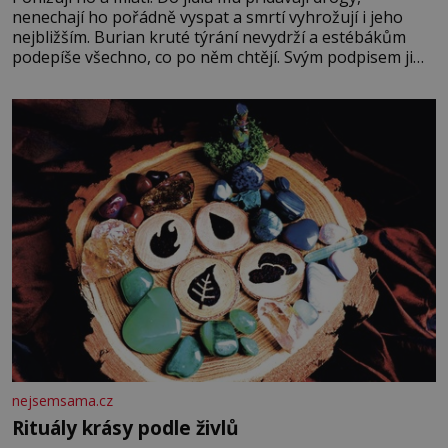
nenechají ho pořádně vyspat a smrtí vyhrožují i jeho
nejbližším. Burian kruté týrání nevydrží a estébákům
podepíše všechno, co po něm chtějí. Svým podpisem jim
potvrdí také to, že na něj během výslechů nikdo nevyvíjel
fyzický ani psychický nátlak. Syn brněnského řezníka
chce být knězem a
nejsemsama.cz
Rituály krásy podle živlů