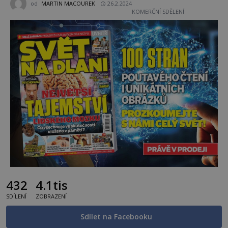
od
MARTIN MACOUREK
26.2.2024
KOMERČNÍ SDĚLENÍ
432
4.1tis
SDÍLENÍ
ZOBRAZENÍ
Sdílet na Facebooku