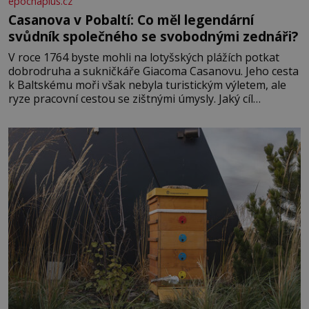
epochaplus.cz
Casanova v Pobaltí: Co měl legendární
svůdník společného se svobodnými zednáři?
V roce 1764 byste mohli na lotyšských plážích potkat
dobrodruha a sukničkáře Giacoma Casanovu. Jeho cesta
k Baltskému moři však nebyla turistickým výletem, ale
ryze pracovní cestou se zištnými úmysly. Jaký cíl
Casanova sledoval, když se například procházel uličkami
lotyšské Rigy? Casanova v Pobaltí kontaktoval tamní
zednářské lóže. Nebyl v této oblasti žádným nováčkem,
protože do zednářské