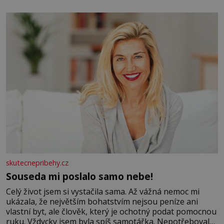
elektráren v Evropě, vydat se na horské hřebeny, projet
se na koloběžce a den zakončit poznáváním památek ve
Velkých Losinách nebo v termálním
skutecnepribehy.cz
Souseda mi poslalo samo nebe!
Celý život jsem si vystačila sama. Až vážná nemoc mi
ukázala, že největším bohatstvím nejsou peníze ani
vlastní byt, ale člověk, který je ochotný podat pomocnou
ruku. Vždycky jsem byla spíš samotářka. Nepotřebovala