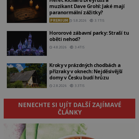
Herec Richard Dreyfuss a
muzikant Dave Grohl: Jaké mají
paranormální zážitky?
PREMIUM
5.8.2026
3.1TIS
Hororové zábavní parky: Straší tu
oběti nehod?
4.8.2026
3.4TIS
Kroky v prázdných chodbách a
přízraky v oknech: Nejděsivější
domy v Česku budí hrůzu
2.8.2026
3.3TIS
NENECHTE SI UJÍT DALŠÍ ZAJÍMAVÉ
ČLÁNKY