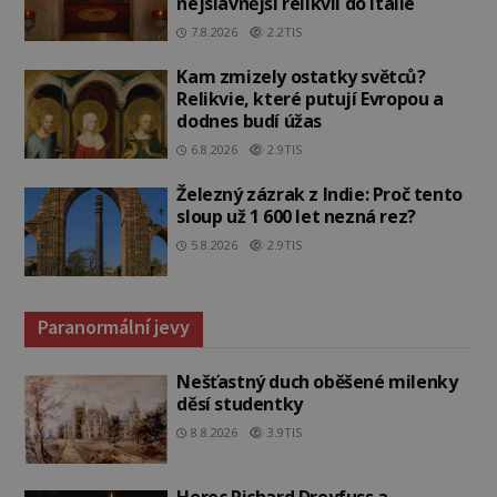
nejslavnější relikvii do Itálie
7.8.2026
2.2TIS
Kam zmizely ostatky světců?
Relikvie, které putují Evropou a
dodnes budí úžas
6.8.2026
2.9TIS
Železný zázrak z Indie: Proč tento
sloup už 1 600 let nezná rez?
5.8.2026
2.9TIS
Paranormální jevy
Nešťastný duch oběšené milenky
děsí studentky
8.8.2026
3.9TIS