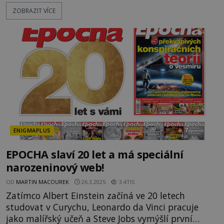
Světa na dlani Speciál vás zve na cestu plnou
ZOBRAZIT VÍCE
inspirace, dobrodružství i romantiky. Přinášíme
vám 111 skvělých tipů, kam vyrazit. Objevte krásu
Evropy v celé její podobě. Města s
neopakovatelnou atmosférou Vydejte se s námi na
prohlídku měst, která patří k
ENIGMAPLUS
EPOCHA slaví 20 let a má speciální
narozeninový web!
OD
MARTIN MACOUREK
26.3.2025
3.4TIS
Zatímco Albert Einstein začíná ve 20 letech
studovat v Curychu, Leonardo da Vinci pracuje
jako malířský učeň a Steve Jobs vymýšlí první