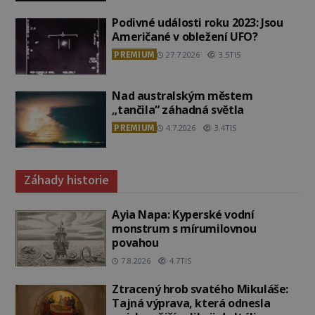
Podivné události roku 2023: Jsou
Američané v obležení UFO?
PREMIUM
27.7.2026
3.5TIS
Nad australským městem
„tančila“ záhadná světla
PREMIUM
4.7.2026
3.4TIS
Záhady historie
Ayia Napa: Kyperské vodní
monstrum s mírumilovnou
povahou
7.8.2026
4.7TIS
Ztracený hrob svatého Mikuláše:
Tajná výprava, která odnesla