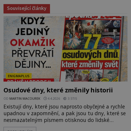
Související články
ENIGMAPLUS
Osudové dny, které změnily historii
OD
MARTIN MACOUREK
4.4.2026
3.5TIS
Existují dny, které jsou naprosto obyčejné a rychle
upadnou v zapomnění, a pak jsou tu dny, které se
nesmazatelným písmem otisknou do lidské
historie, a je jedno, jestli dojde k významnému