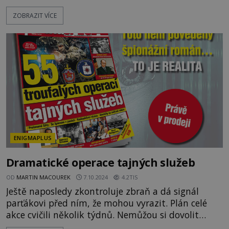
prototyp svého počítače, EPOCHA má za sebou 520
ZOBRAZIT VÍCE
vydání a směle pokračuje dál. Právě v těchto
dnech slaví časopis EPOCHA své 20leté výročí. K
této příležitosti jsme vydali speciální webovou
stránku epocha20let.cz, kde na vás čeká nejedno
překvapení. Co jsme p
ENIGMAPLUS
Dramatické operace tajných služeb
OD
MARTIN MACOUREK
7.10.2024
4.2TIS
Ještě naposledy zkontroluje zbraň a dá signál
parťákovi před ním, že mohou vyrazit. Plán celé
akce cvičili několik týdnů. Nemůžou si dovolit
sebemenší chybičku, jinak vše přijde vniveč. A