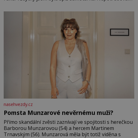
jsem kolem sebe partu kamarádek ani partnera. Stačily
mi knihy, práce a hlavně klid. Hned po studiích jsem
odešla z rodného města,
nasehvezdy.cz
Pomsta Munzarové nevěrnému muži?
Přímo skandální zvěsti zaznívají ve spojitosti s herečkou
Barborou Munzarovou (54) a hercem Martinem
Trnavským (56). Munzarová měla být totiž viděna s