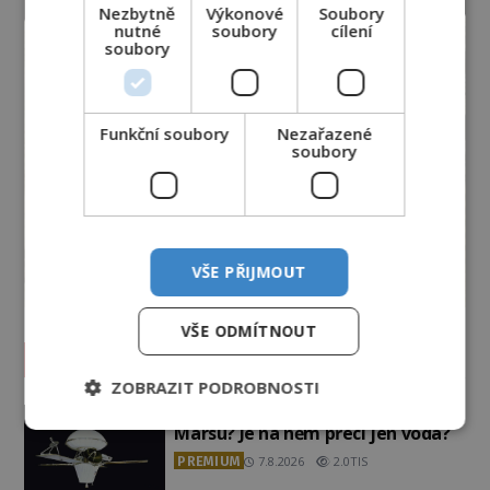
Nezbytně
Výkonové
Soubory
nutné
soubory
cílení
soubory
Funkční soubory
Nezařazené
soubory
VŠE PŘIJMOUT
VŠE ODMÍTNOUT
Vesmír a technologie
ZOBRAZIT PODROBNOSTI
Co zachycují tajemné snímky
Marsu? Je na něm přeci jen voda?
PREMIUM
7.8.2026
2.0TIS