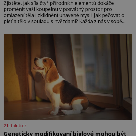
Zjistěte, jak síla čtyř přírodních elementů dokáže
proměnit vaši koupelnu v posvátný prostor pro
omlazení těla i zklidnění unavené mysli. Jak pečovat o
pleť a tělo v souladu s hvězdami? Každá z nás v sobě
nese otisk vesmíru, který se projevuje nejen v naší
povaze, ale i v potřebách naší pokožky. Ohnivá znamení
Ženy narozené ve znamení Berana, Lva a Střelce v sobě
nesou žár, odvahu a neutuchající elán. Vaše
21stoleti.cz
Geneticky modifikovaní bíglové mohou být