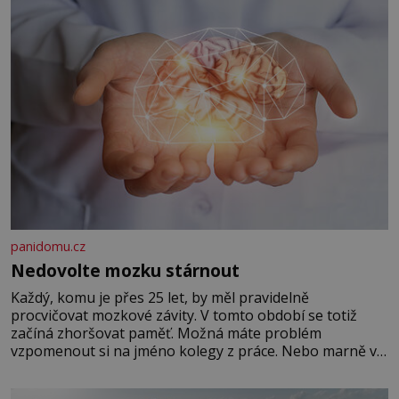
panidomu.cz
Nedovolte mozku stárnout
Každý, komu je přes 25 let, by měl pravidelně
procvičovat mozkové závity. V tomto období se totiž
začíná zhoršovat paměť. Možná máte problém
vzpomenout si na jméno kolegy z práce. Nebo marně v
paměti lovíte název knížky, kterou jste nedávno přečetli.
Je to opravdu tak, s věkem jako kdyby se paměť