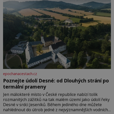
rozhodla stávkovat. Cvičte
epochanacestach.cz
Poznejte údolí Desné: od Dlouhých strání po
termální prameny
Jen málokteré místo v České republice nabízí tolik
rozmanitých zážitků na tak malém území jako údolí řeky
Desné v srdci Jeseníků. Během jediného dne můžete
nahlédnout do útrob jedné z nejvýznamnějších vodních