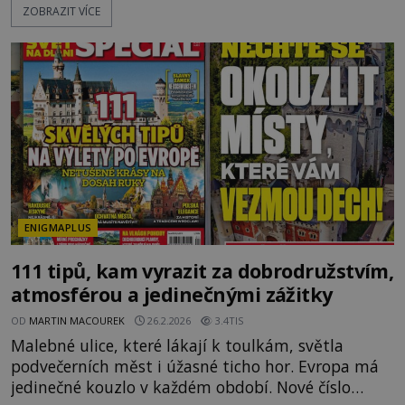
ZOBRAZIT VÍCE
čísla vyplouváme se slavným Kryštofem Kolumbem
do Nového světa. Ale pěkně od začátku. Kryštof
Kolumbus musel nejdříve mocné vládce přesvědčit,
že jeho cesta západním směrem do Asie má vůbec
smysl, a to
ENIGMAPLUS
111 tipů, kam vyrazit za dobrodružstvím,
atmosférou a jedinečnými zážitky
OD
MARTIN MACOUREK
26.2.2026
3.4TIS
Malebné ulice, které lákají k toulkám, světla
podvečerních měst i úžasné ticho hor. Evropa má
jedinečné kouzlo v každém období. Nové číslo