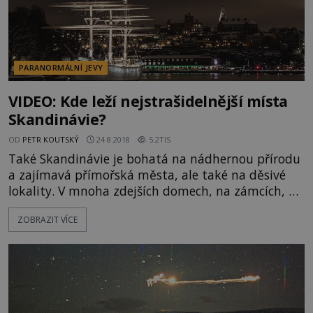
PARANORMÁLNÍ JEVY
VIDEO: Kde leží nejstrašidelnější místa
Skandinávie?
OD
PETR KOUTSKÝ
24.8.2018
5.2TIS
Také Skandinávie je bohatá na nádhernou přírodu
a zajímavá přímořská města, ale také na děsivé
lokality. V mnoha zdejších domech, na zámcích, v
kostelech, avšak i v tramvaji, se prý zjevují děsivé
ZOBRAZIT VÍCE
přízraky. Znáte 10 nejstrašidelnějších míst
drsného severu? https://www.youtube.com/watch?
v=hgft6GLDzZc