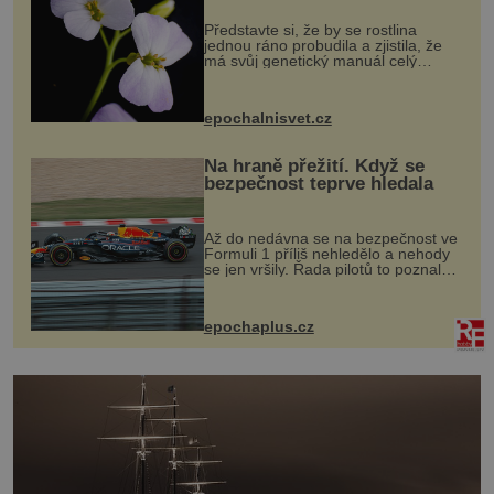
Představte si, že by se rostlina
jednou ráno probudila a zjistila, že
má svůj genetický manuál celý
dvakrát. Přesně to se občas v
přírodě stane – a podle nového
výzkumu to může být pro druhy
epochalnisvet.cz
vstupenka...
Na hraně přežití. Když se
bezpečnost teprve hledala
Až do nedávna se na bezpečnost ve
Formuli 1 příliš nehledělo a nehody
se jen vršily. Řada pilotů to poznala
na vlastní kůži, často s trvalými
následky nebo bohužel i ztrátou
života. Dnes nepochopiteln...
epochaplus.cz