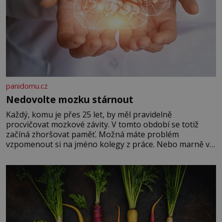
panidomu.cz
Nedovolte mozku stárnout
Každý, komu je přes 25 let, by měl pravidelně
procvičovat mozkové závity. V tomto období se totiž
začíná zhoršovat paměť. Možná máte problém
vzpomenout si na jméno kolegy z práce. Nebo marně v
paměti lovíte název knížky, kterou jste nedávno přečetli.
Je to opravdu tak, s věkem jako kdyby se paměť
rozhodla stávkovat. Cvičte