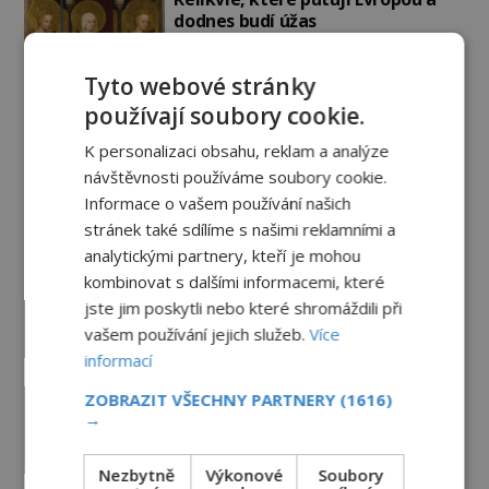
dodnes budí úžas
6.8.2026
2.2TIS
Tyto webové stránky
Železný zázrak z Indie: Proč tento
používají soubory cookie.
sloup už 1 600 let nezná rez?
5.8.2026
2.5TIS
K personalizaci obsahu, reklam a analýze
návštěvnosti používáme soubory cookie.
Informace o vašem používání našich
Paranormální jevy
stránek také sdílíme s našimi reklamními a
analytickými partnery, kteří je mohou
Herec Richard Dreyfuss a
kombinovat s dalšími informacemi, které
muzikant Dave Grohl: Jaké mají
jste jim poskytli nebo které shromáždili při
paranormální zážitky?
vašem používání jejich služeb.
Více
PREMIUM
5.8.2026
2.6TIS
informací
Hororové zábavní parky: Straší tu
ZOBRAZIT VŠECHNY PARTNERY
(1616)
oběti nehod?
→
4.8.2026
3.2TIS
Nezbytně
Výkonové
Soubory