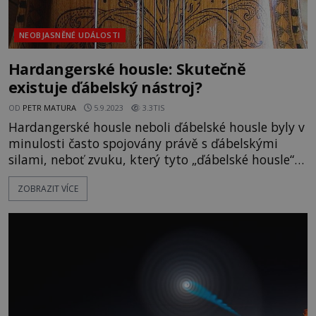
NEOBJASNĚNÉ UDÁLOSTI
Hardangerské housle: Skutečně
existuje ďábelský nástroj?
OD
PETR MATURA
5.9.2023
3.3TIS
Hardangerské housle neboli ďábelské housle byly v
minulosti často spojovány právě s ďábelskými
silami, neboť zvuku, který tyto „ďábelské housle“
vydávaly, se lidé v dřívějších dobách velmi báli...
ZOBRAZIT VÍCE
Hra nečistých sil? Své původní pojmenování tyto
housle dostaly podle Hardangerského fjordu v
západním Norsku, odkud pocházejí ty nejstarší z
nich. Místo jen klasic