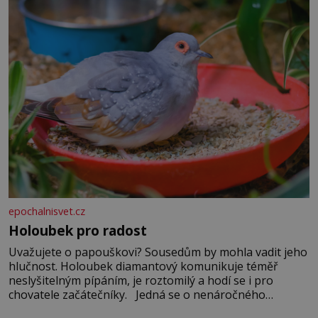
epochalnisvet.cz
Holoubek pro radost
Uvažujete o papouškovi? Sousedům by mohla vadit jeho
hlučnost. Holoubek diamantový komunikuje téměř
neslyšitelným pípáním, je roztomilý a hodí se i pro
chovatele začátečníky. Jedná se o nenáročného
klidného ptáčka, který většinu dne jen posedává. Hodně