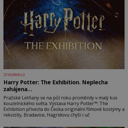
21stoleti.cz
Harry Potter: The Exhibition. Neplecha
zahájena…
Pražské Letňany se na půl roku proměnily v malý kus
kouzelnického světa. Výstava Harry Potter™: The
Exhibition přivezla do Česka originální filmové kostýmy a
rekvizity, Bradavice, Hagridovu chýši i uč