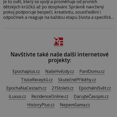
Je to svět, který se vyvíjí a proměňuje od prvních
dětských krůčků až po dospívání. Správně navržený
pokoj podporuje bezpečí, kreativitu, soustředění i
odpočinek a reaguje na každou etapu života a specifické
potřeby dítěte. Pro nejmenší je klíčová jednoduchost,
měkkost a bezpečí, proto by pokoj miminka měl působit
především klidně a útulně. Předškolní věk je
Navštivte také naše další internetové
projekty:
Epochaplus.cz
NašeHvězdy.cz
PaníDomu.cz
TisíceReceptů.cz
SkutečnéPříběhy.cz
EpochaNaCestach.cz
21Stoleti.cz
EpochálníSvět.cz
iLuxus.cz
RezidenceOnline.cz
DarujteČasopis.cz
HistoryPlus.cz
NejsemSama.cz