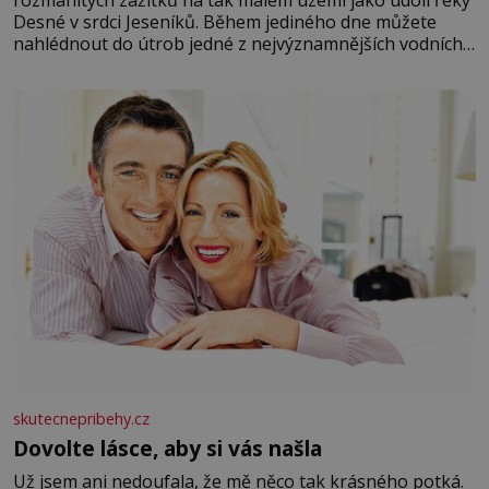
rozmanitých zážitků na tak malém území jako údolí řeky
Desné v srdci Jeseníků. Během jediného dne můžete
nahlédnout do útrob jedné z nejvýznamnějších vodních
elektráren v Evropě, vydat se na horské hřebeny, projet
se na koloběžce a den zakončit poznáváním památek ve
Velkých Losinách nebo v termálním
skutecnepribehy.cz
Dovolte lásce, aby si vás našla
Už jsem ani nedoufala, že mě něco tak krásného potká.