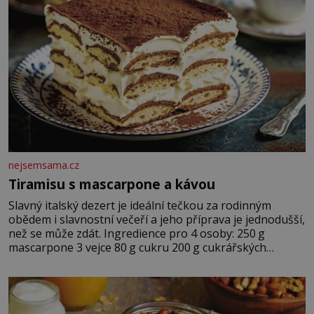
nejsemsama.cz
Tiramisu s mascarpone a kávou
Slavný italský dezert je ideální tečkou za rodinným
obědem i slavnostní večeří a jeho příprava je jednodušší,
než se může zdát. Ingredience pro 4 osoby: 250 g
mascarpone 3 vejce 80 g cukru 200 g cukrářských
piškotů 250 ml silné kávy 2 lžíce amaretta kakao na
posypání Postup: Oddělte žloutky od bílků. Žloutky
vyšlehejte s cukrem do světlé pěny a postupně do nich
vmíchejte mascarpone, aby vznikl hladký