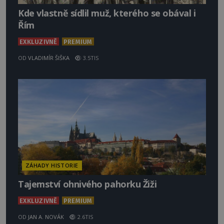
Kde vlastně sídlil muž, kterého se obával i
Řím
EXKLUZIVNĚ
PREMIUM
OD
VLADIMÍR ŠIŠKA
3.5TIS
ZÁHADY HISTORIE
Tajemství ohnivého pahorku Žiži
EXKLUZIVNĚ
PREMIUM
OD
JAN A. NOVÁK
2.6TIS