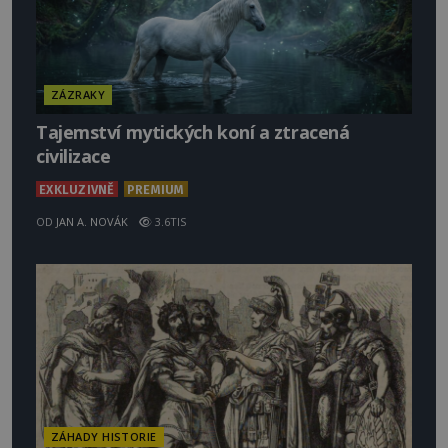
ZÁZRAKY
Tajemství mytických koní a ztracená
civilizace
EXKLUZIVNĚ
PREMIUM
OD
JAN A. NOVÁK
3.6TIS
ZÁHADY HISTORIE