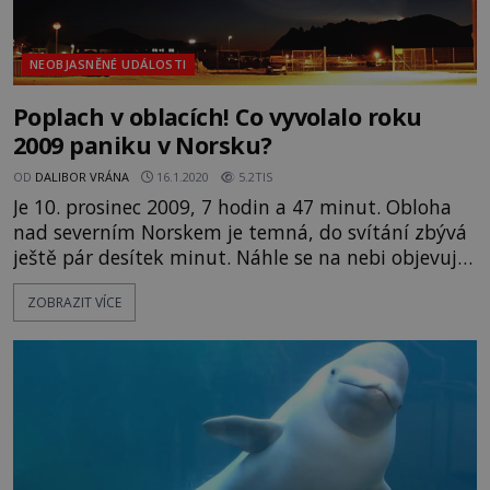
NEOBJASNĚNÉ UDÁLOSTI
Poplach v oblacích! Co vyvolalo roku
2009 paniku v Norsku?
OD
DALIBOR VRÁNA
16.1.2020
5.2TIS
Je 10. prosinec 2009, 7 hodin a 47 minut. Obloha
nad severním Norskem je temná, do svítání zbývá
ještě pár desítek minut. Náhle se na nebi objevuje
podivný úkaz – gigantická světelná spirála, jež se
ZOBRAZIT VÍCE
po chvíli mění v zářící prstenec světla a poté mizí!
Je to jakási dosud neznámá forma polární záře?
Kulový blesk? Projev nějaké mimozemské aktivity?
Nebo snad důsledek utajených vojenských testů?
[c