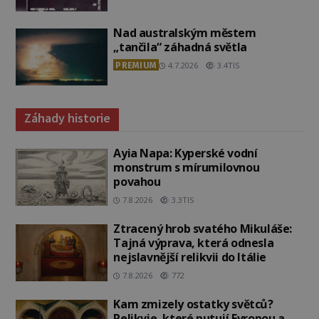
Nad australským městem
„tančila“ záhadná světla
PREMIUM
4.7.2026
3.4TIS
Záhady historie
Ayia Napa: Kyperské vodní
monstrum s mírumilovnou
povahou
7.8.2026
3.3TIS
Ztracený hrob svatého Mikuláše:
Tajná výprava, která odnesla
nejslavnější relikvii do Itálie
7.8.2026
772
Kam zmizely ostatky světců?
Relikvie, které putují Evropou a