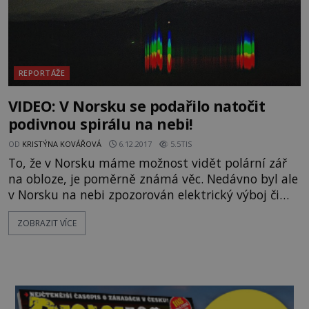
REPORTÁŽE
VIDEO: V Norsku se podařilo natočit
podivnou spirálu na nebi!
OD
KRISTÝNA KOVÁŘOVÁ
6.12.2017
5.5TIS
To, že v Norsku máme možnost vidět polární zář
na obloze, je poměrně známá věc. Nedávno byl ale
v Norsku na nebi zpozorován elektrický výboj či
blesk v různých intenzitách. O co šlo? Celý
ZOBRAZIT VÍCE
nevysvětlitelný jev začal modrým světlem, které
vycházelo z hor na severu země. Světlo po chvíli
zastavilo a začalo rotovat. Během pár vteřin se na
obloze vytvořila ohraničená bílá spirála, ze kterého
plála te