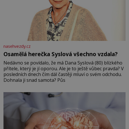
nasehvezdy.cz
Osamělá herečka Syslová všechno vzdala?
Nedávno se povídalo, že má Dana Syslová (80) blízkého
přítele, který je jí oporou. Ale je to ještě vůbec pravda? V
posledních dnech čím dál častěji mluví o svém odchodu.
Dohnala ji snad samota? Půs