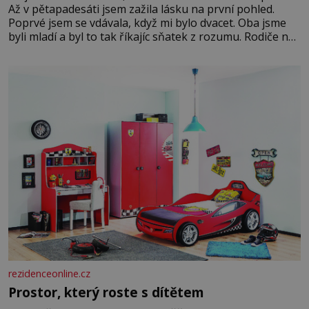
Až v pětapadesáti jsem zažila lásku na první pohled.
Poprvé jsem se vdávala, když mi bylo dvacet. Oba jsme
byli mladí a byl to tak říkajíc sňatek z rozumu. Rodiče nás
dali dohromady, Toník byl dobře zaopatřený mladý muž.
Manželství nám oběma moc nesvědčilo, brzy jsme zjistili,
že
rezidenceonline.cz
Prostor, který roste s dítětem