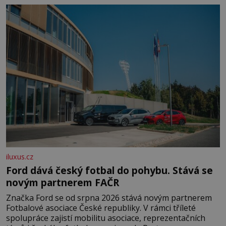
času tráví na zemi, kde sbírá zbytky semínek Jeho
domovinou je prakticky celá Austrálie s výjimkou
pobřežní oblasti.
iluxus.cz
Ford dává český fotbal do pohybu. Stává se
novým partnerem FAČR
Značka Ford se od srpna 2026 stává novým partnerem
Fotbalové asociace České republiky. V rámci tříleté
spolupráce zajistí mobilitu asociace, reprezentačních