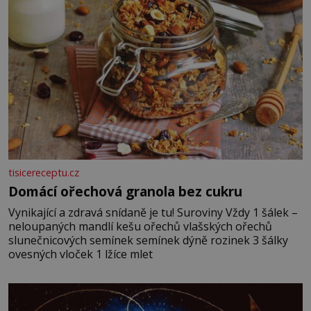
tisicereceptu.cz
Domácí ořechová granola bez cukru
Vynikající a zdravá snídaně je tu! Suroviny Vždy 1 šálek –
neloupaných mandlí kešu ořechů vlašských ořechů
slunečnicových semínek semínek dýně rozinek 3 šálky
ovesných vloček 1 lžíce mlet