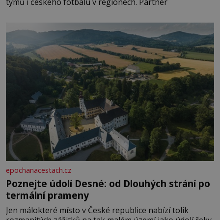
týmů i českého fotbalu v regionech. Partner
epochanacestach.cz
Poznejte údolí Desné: od Dlouhých strání po
termální prameny
Jen málokteré místo v České republice nabízí tolik