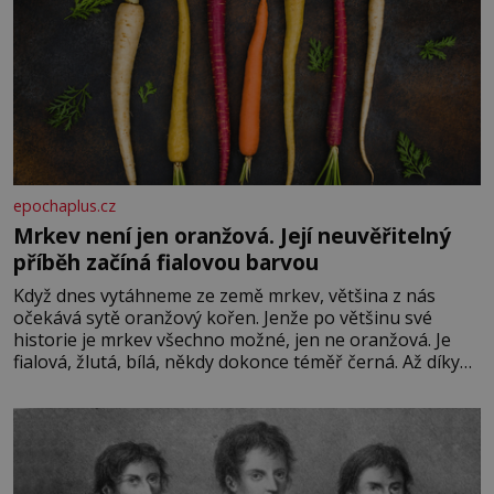
epochaplus.cz
Mrkev není jen oranžová. Její neuvěřitelný
příběh začíná fialovou barvou
Když dnes vytáhneme ze země mrkev, většina z nás
očekává sytě oranžový kořen. Jenže po většinu své
historie je mrkev všechno možné, jen ne oranžová. Je
fialová, žlutá, bílá, někdy dokonce téměř černá. Až díky
stovkám let pečlivého šlechtění se z ní stává zelenina,
bez které si českou zahradu ani nedokážeme představit.
Její příběh je