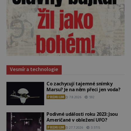
Vesmír a technologie
Co zachycují tajemné snímky
Marsu? Je na něm přeci jen voda?
PREMIUM
7.8.2026
592
Podivné události roku 2023: Jsou
Američané v obležení UFO?
PREMIUM
27.7.2026
3.5TIS