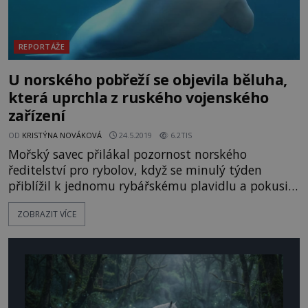
REPORTÁŽE
U norského pobřeží se objevila běluha,
která uprchla z ruského vojenského
zařízení
OD
KRISTÝNA NOVÁKOVÁ
24.5.2019
6.2TIS
Mořský savec přilákal pozornost norského
ředitelství pro rybolov, když se minulý týden
přiblížil k jednomu rybářskému plavidlu a pokusil
se vylákat nějaké jídlo. Na sobě měl přitom
ZOBRAZIT VÍCE
postroj s držákem na kameru a nápisem „Vybavení
St. Petersburg“. Běluha byla také neobvykle krotká
a od rybářů se nechala pohladit. Běluha si od
rybářů