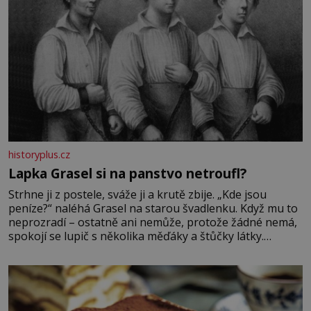
historyplus.cz
Lapka Grasel si na panstvo netroufl?
Strhne ji z postele, sváže ji a krutě zbije. „Kde jsou
peníze?“ naléhá Grasel na starou švadlenku. Když mu to
neprozradí – ostatně ani nemůže, protože žádné nemá,
spokojí se lupič s několika měďáky a štůčky látky.
Zraněná žena pár dní nato umírá. Je to muž nebývale
krutý. Jeho činy budí hrůzu ještě dlouho po jeho smrti