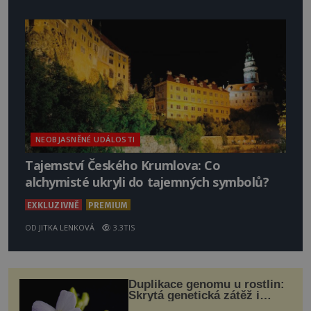
NEOBJASNĚNÉ UDÁLOSTI
Tajemství Českého Krumlova: Co
alchymisté ukryli do tajemných symbolů?
EXKLUZIVNĚ
PREMIUM
OD
JITKA LENKOVÁ
3.3TIS
Duplikace genomu u rostlin:
Skrytá genetická zátěž i
evoluční výhoda