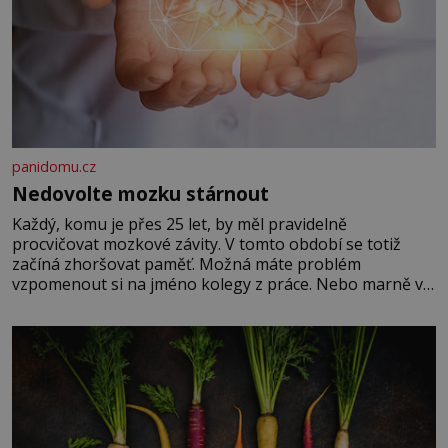
panidomu.cz
Nedovolte mozku stárnout
Každý, komu je přes 25 let, by měl pravidelně
procvičovat mozkové závity. V tomto období se totiž
začíná zhoršovat paměť. Možná máte problém
vzpomenout si na jméno kolegy z práce. Nebo marně v
paměti lovíte název knížky, kterou jste nedávno přečetli.
Je to opravdu tak, s věkem jako kdyby se paměť
rozhodla stávkovat. Cvičte