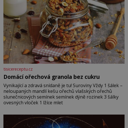
tisicereceptu.cz
Domácí ořechová granola bez cukru
Vynikající a zdravá snídaně je tu! Suroviny Vždy 1 šálek –
neloupaných mandlí kešu ořechů vlašských ořechů
slunečnicových semínek semínek dýně rozinek 3 šálky
ovesných vloček 1 lžíce mlet