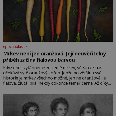
epochaplus.cz
Mrkev není jen oranžová. Její neuvěřitelný
příběh začíná fialovou barvou
Když dnes vytáhneme ze země mrkev, většina z nás
očekává sytě oranžový kořen. Jenže po většinu své
historie je mrkev všechno možné, jen ne oranžová. Je
fialová, žlutá, bílá, někdy dokonce téměř černá. Až díky
stovkám let pečlivého šlechtění se z ní stává zelenina,
bez které si českou zahradu ani nedokážeme představit.
Její příběh je