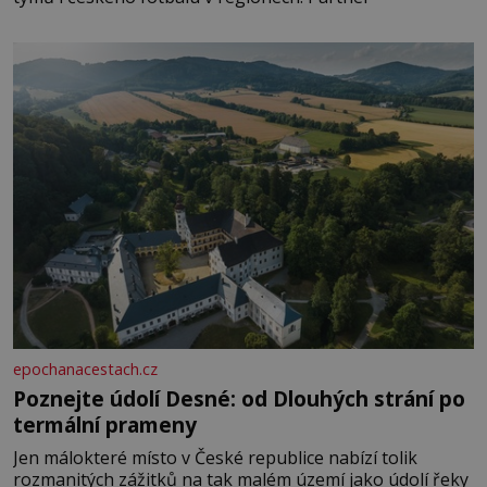
epochanacestach.cz
Poznejte údolí Desné: od Dlouhých strání po
termální prameny
Jen málokteré místo v České republice nabízí tolik
rozmanitých zážitků na tak malém území jako údolí řeky