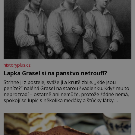
historyplus.cz
Lapka Grasel si na panstvo netroufl?
Strhne ji z postele, sváže ji a krutě zbije. „Kde jsou
peníze?“ naléhá Grasel na starou švadlenku. Když mu to
neprozradí – ostatně ani nemůže, protože žádné nemá,
spokojí se lupič s několika měďáky a štůčky látky.
Zraněná žena pár dní nato umírá. Je to muž nebývale
krutý. Jeho činy budí hrůzu ještě dlouho po jeho smrti