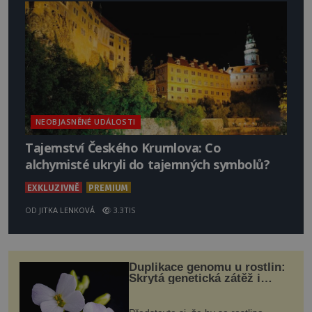
NEOBJASNĚNÉ UDÁLOSTI
Tajemství Českého Krumlova: Co
alchymisté ukryli do tajemných symbolů?
EXKLUZIVNĚ
PREMIUM
OD
JITKA LENKOVÁ
3.3TIS
Duplikace genomu u rostlin:
Skrytá genetická zátěž i
evoluční výhoda