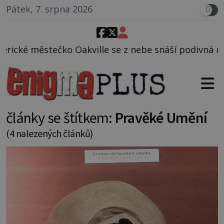
Pátek, 7. srpna 2026
e se z nebe snáší podivná rosolovitá látka neznámé
články se štítkem:
Pravěké Umění
(4 nalezených článků)