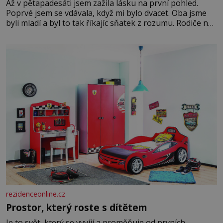
Až v pětapadesáti jsem zažila lásku na první pohled.
Poprvé jsem se vdávala, když mi bylo dvacet. Oba jsme
byli mladí a byl to tak říkajíc sňatek z rozumu. Rodiče nás
dali dohromady, Toník byl dobře zaopatřený mladý muž.
Manželství nám oběma moc nesvědčilo, brzy jsme zjistili,
že
rezidenceonline.cz
Prostor, který roste s dítětem
Je to svět, který se vyvíjí a proměňuje od prvních