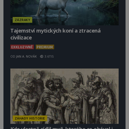
ZÁZRAKY
Tajemství mytických koní a ztracená
civilizace
EXKLUZIVNĚ
PREMIUM
OD
JAN A. NOVÁK
3.6TIS
ZÁHADY HISTORIE