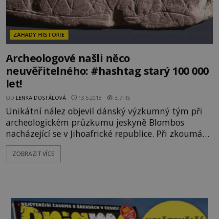
ZÁHADY HISTORIE
Archeologové našli něco
neuvěřitelného: #hashtag starý 100 000
let!
OD
LENKA DOSTÁLOVÁ
13.5.2018
3.7TIS
Unikátní nález objevil dánský výzkumný tým při
archeologickém průzkumu jeskyně Blombos
nacházející se v Jihoafrické republice. Při zkoumání
známé vápencové jeskyně na útesu jižního pobřeží
ZOBRAZIT VÍCE
se jim podařilo objevit pravěký umělecký ateliér,
který odhaluje krásy pravěkého jeskynního umění.
Kromě nástěnných maleb zde také objevily
geometrické vzorce vyryté u vchodu do jeskyně.
Obrazec silně připom