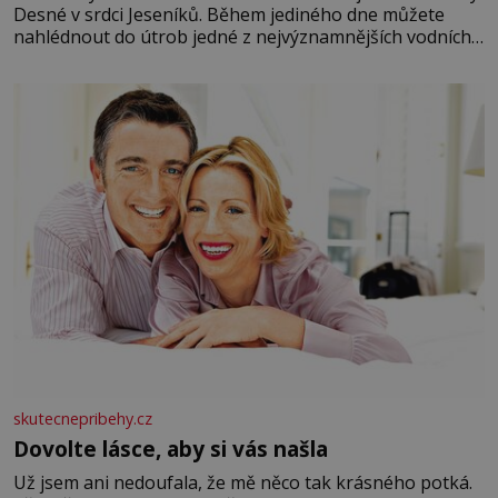
Desné v srdci Jeseníků. Během jediného dne můžete
nahlédnout do útrob jedné z nejvýznamnějších vodních
elektráren v Evropě, vydat se na horské hřebeny, projet
se na koloběžce a den zakončit poznáváním památek ve
Velkých Losinách nebo v termálním
skutecnepribehy.cz
Dovolte lásce, aby si vás našla
Už jsem ani nedoufala, že mě něco tak krásného potká.