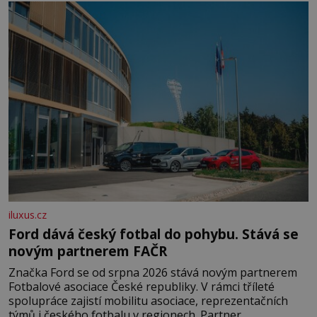
domovinou je prakticky celá Austrálie s výjimkou
pobřežní oblasti.
iluxus.cz
Ford dává český fotbal do pohybu. Stává se
novým partnerem FAČR
Značka Ford se od srpna 2026 stává novým partnerem
Fotbalové asociace České republiky. V rámci tříleté
spolupráce zajistí mobilitu asociace, reprezentačních
týmů i českého fotbalu v regionech. Partner