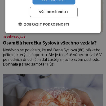
VŠE ODMÍTNOUT
ZOBRAZIT PODROBNOSTI
nasehvezdy.cz
Osamělá herečka Syslová všechno vzdala?
Nedávno se povídalo, že má Dana Syslová (80) blízkého
přítele, který je jí oporou. Ale je to ještě vůbec pravda? V
posledních dnech čím dál častěji mluví o svém odchodu.
Dohnala ji snad samota? Půs