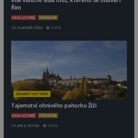
Kde vlastně sídlil muž, kterého se obával i
Řím
EXKLUZIVNĚ
PREMIUM
OD
VLADIMÍR ŠIŠKA
3.5TIS
ZÁHADY HISTORIE
Tajemství ohnivého pahorku Žiži
EXKLUZIVNĚ
PREMIUM
OD
JAN A. NOVÁK
2.6TIS