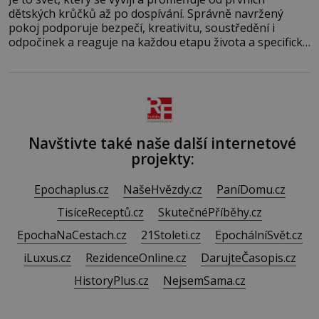
dětských krůčků až po dospívání. Správně navržený
pokoj podporuje bezpečí, kreativitu, soustředění i
odpočinek a reaguje na každou etapu života a specifické
potřeby dítěte. Pro nejmenší je klíčová jednoduchost,
měkkost a bezpečí, proto by pokoj miminka měl působit
především klidně a útulně. Předškolní věk je
Navštivte také naše další internetové
projekty:
Epochaplus.cz
NašeHvězdy.cz
PaníDomu.cz
TisíceReceptů.cz
SkutečnéPříběhy.cz
EpochaNaCestach.cz
21Stoleti.cz
EpochálníSvět.cz
iLuxus.cz
RezidenceOnline.cz
DarujteČasopis.cz
HistoryPlus.cz
NejsemSama.cz