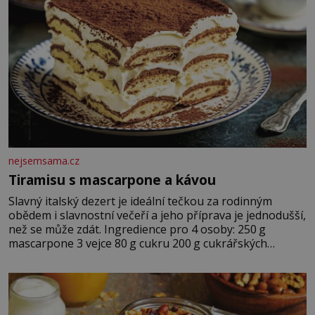
nejsemsama.cz
Tiramisu s mascarpone a kávou
Slavný italský dezert je ideální tečkou za rodinným
obědem i slavnostní večeří a jeho příprava je jednodušší,
než se může zdát. Ingredience pro 4 osoby: 250 g
mascarpone 3 vejce 80 g cukru 200 g cukrářských
piškotů 250 ml silné kávy 2 lžíce amaretta kakao na
posypání Postup: Oddělte žloutky od bílků. Žloutky
vyšlehejte s cukrem do světlé pěny a postupně do nich
vmíchejte mascarpone, aby vznikl hladký