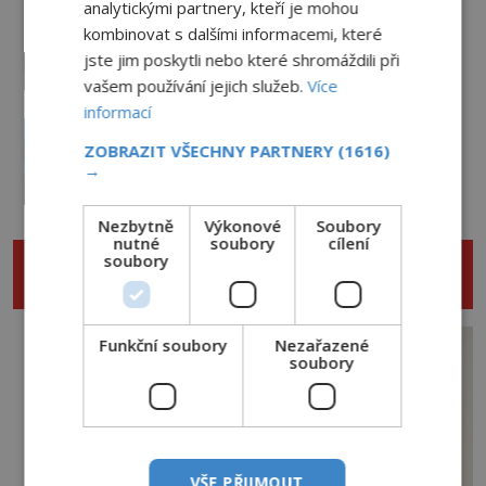
analytickými partnery, kteří je mohou
Kroky v prázdných chodbách a
přízraky v oknech: Nejděsivější
kombinovat s dalšími informacemi, které
domy v Česku budí hrůzu
jste jim poskytli nebo které shromáždili při
2.8.2026
3.3TIS
vašem používání jejich služeb.
Více
informací
Nejděsivější lesy světa: Vstoupí jen
ti nejodvážnější!
ZOBRAZIT VŠECHNY PARTNERY
(1616)
→
PREMIUM
1.8.2026
3.5TIS
Nezbytně
Výkonové
Soubory
nutné
soubory
cílení
NENECHTE SI UJÍT DALŠÍ ZAJÍMAVÉ
soubory
ČLÁNKY
Funkční soubory
Nezařazené
soubory
VŠE PŘIJMOUT