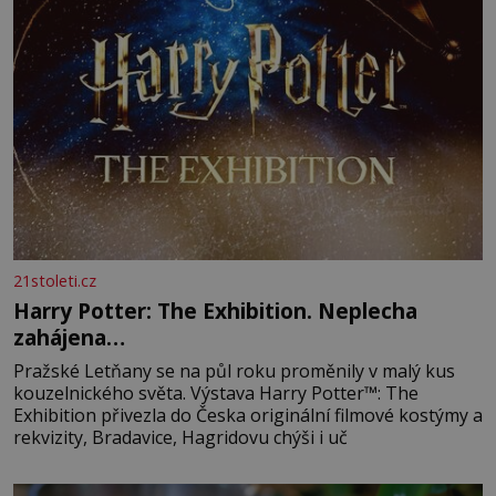
21stoleti.cz
Harry Potter: The Exhibition. Neplecha
zahájena…
Pražské Letňany se na půl roku proměnily v malý kus
kouzelnického světa. Výstava Harry Potter™: The
Exhibition přivezla do Česka originální filmové kostýmy a
rekvizity, Bradavice, Hagridovu chýši i uč