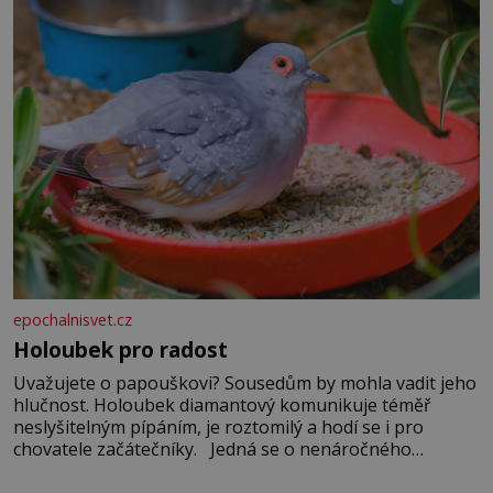
epochalnisvet.cz
Holoubek pro radost
Uvažujete o papouškovi? Sousedům by mohla vadit jeho
hlučnost. Holoubek diamantový komunikuje téměř
neslyšitelným pípáním, je roztomilý a hodí se i pro
chovatele začátečníky. Jedná se o nenáročného
klidného ptáčka, který většinu dne jen posedává. Hodně
času tráví na zemi, kde sbírá zbytky semínek Jeho