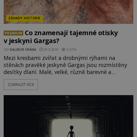
ZÁHADY HISTORIE
Co znamenají tajemné otisky
PREMIUM
v jeskyni Gargas?
OD
DALIBOR VRÁNA
29.3.2019
5.5TIS
Mezi kresbami zvířat a drobnými rýhami na
stěnách pravěké jeskyně Gargas jsou rozmístěny
desítky dlaní. Malé, velké, různě barevné a
tvarované, ale přesto je něco spojuje. Archeologové
ZOBRAZIT VÍCE
a historici se totiž přou o jejich pravý význam.
Otiskli sem pravěcí lidé své dlaně z náboženských
pohnutek? Jednalo se o nějaký rituál? Nebo tajné
vzkazy? A proč jsou všechny ruce podivně
znetvořené? Jeskyně Garga