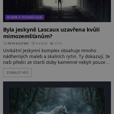
VESMÍR A TECHNOLOGIE
Byla jeskyně Lascaux uzavřena kvůli
mimozemšťanům?
OD
PETR KOUTSKÝ
19.8.2018
5.3TIS
Unikátní jeskynní komplex obsahuje mnoho
nádherných maleb a skalních rytin. Ty dokazují, že
naši předci ze starší doby kamenné nebyli pouze
primitivními lovci a sběrači. Proč se však do
ZOBRAZIT VÍCE
Lascaux již nikdy nepodíváte? Stála za tím pouze
starost o pravěké umění, nebo něco mnohem
temnějšího?! Čtyři francouzské děti se 12. září
1940 snaží vytáhnout ze skalní pukliny psa, který
tam zapadl. Během této