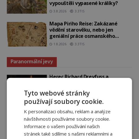
vypouštěli vypasené králíky?
3.8.2026
3.3TIS
Mapa Piriho Reise: Zakázané
vědění starověku, nebo jen
geniální práce osmanského
admirála?
1.8.2026
3.3TIS
Paranormální jevy
Herec Richard Dreyfuss a
muzikant Dave Grohl: Jaké mají
paranormální zážitky?
Tyto webové stránky
PREMIUM
5.8.2026
2.4TIS
používají soubory cookie.
Hororové zábavní parky: Straší tu
K personalizaci obsahu, reklam a analýze
oběti nehod?
návštěvnosti používáme soubory cookie.
4.8.2026
3.1TIS
Informace o vašem používání našich
stránek také sdílíme s našimi reklamními a