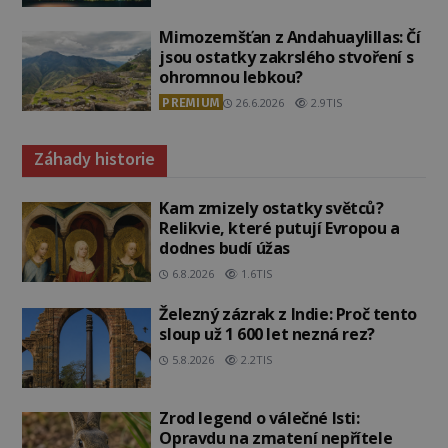
Mimozemšťan z Andahuaylillas: Čí
jsou ostatky zakrslého stvoření s
ohromnou lebkou?
PREMIUM
26.6.2026
2.9TIS
Záhady historie
Kam zmizely ostatky světců?
Relikvie, které putují Evropou a
dodnes budí úžas
6.8.2026
1.6TIS
Železný zázrak z Indie: Proč tento
sloup už 1 600 let nezná rez?
5.8.2026
2.2TIS
Zrod legend o válečné lsti:
Opravdu na zmatení nepřítele