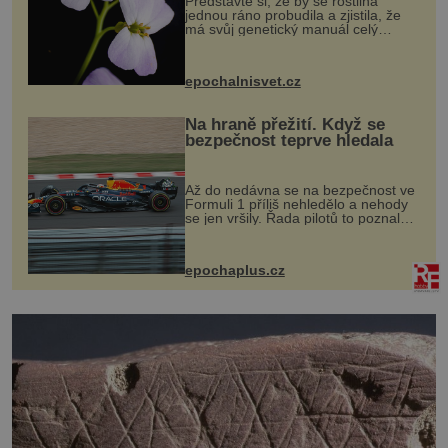
Představte si, že by se rostlina
jednou ráno probudila a zjistila, že
má svůj genetický manuál celý
dvakrát. Přesně to se občas v
přírodě stane – a podle nového
výzkumu to může být pro druhy
epochalnisvet.cz
vstupenka...
Na hraně přežití. Když se
bezpečnost teprve hledala
Až do nedávna se na bezpečnost ve
Formuli 1 příliš nehledělo a nehody
se jen vršily. Řada pilotů to poznala
na vlastní kůži, často s trvalými
následky nebo bohužel i ztrátou
života. Dnes nepochopiteln...
epochaplus.cz