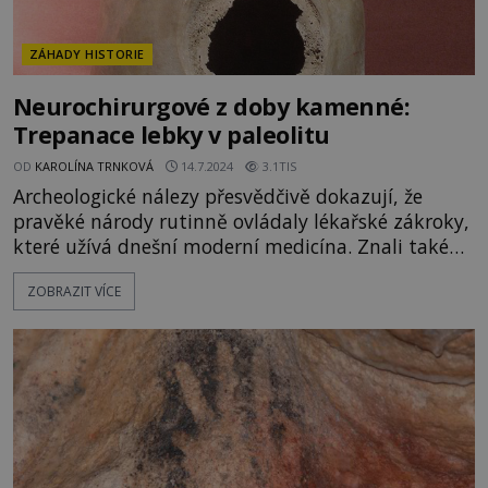
ZÁHADY HISTORIE
Neurochirurgové z doby kamenné:
Trepanace lebky v paleolitu
OD
KAROLÍNA TRNKOVÁ
14.7.2024
3.1TIS
Archeologické nálezy přesvědčivě dokazují, že
pravěké národy rutinně ovládaly lékařské zákroky,
které užívá dnešní moderní medicína. Znali také
účinné léky a nástroje. Nic z toho by však v
ZOBRAZIT VÍCE
primitivních kulturách existovat nemělo! Odkud
naši předci čerpali své rozsáhlé znalosti? Dostávali
je snad od bohů, kteří přišli z nebes? Pacient
nervózně uléh