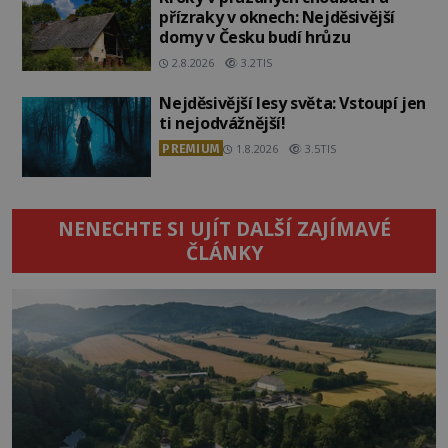
přízraky v oknech: Nejděsivější
domy v Česku budí hrůzu
2.8.2026
3.2TIS
Nejděsivější lesy světa: Vstoupí jen
ti nejodvážnější!
PREMIUM
1.8.2026
3.5TIS
NENECHTE SI UJÍT DALŠÍ ZAJÍMAVÉ
ČLÁNKY