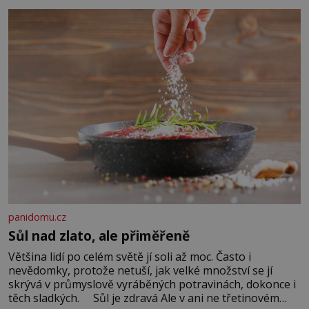
Když se ke mně doneslo, že si manžel pořídil milenku,
panidomu.cz
Sůl nad zlato, ale přiměřeně
Většina lidí po celém světě jí soli až moc. Často i
nevědomky, protože netuší, jak velké množství se jí
skrývá v průmyslově vyráběných potravinách, dokonce i
těch sladkých. Sůl je zdravá Ale v ani ne třetinovém