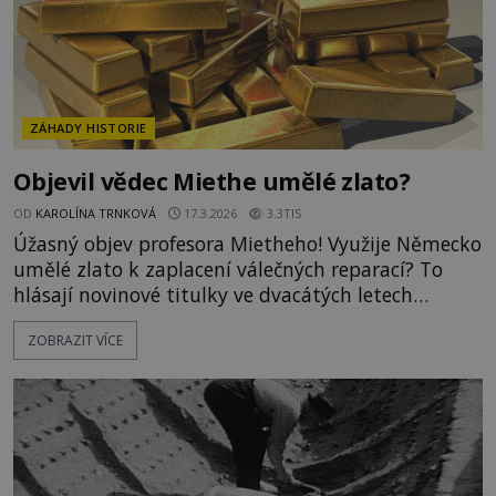
ZÁHADY HISTORIE
Objevil vědec Miethe umělé zlato?
OD
KAROLÍNA TRNKOVÁ
17.3.2026
3.3TIS
Úžasný objev profesora Mietheho! Využije Německo
umělé zlato k zaplacení válečných reparací? To
hlásají novinové titulky ve dvacátých letech
minulého století. A přestože se ukázalo, že
ZOBRAZIT VÍCE
německý fyzik se ve svých závěrech mýlil, lidé o
přeměně jiného kovu ve zlato nepřestali snít ani
nyní. Dočkají se někdy tyto naděje svého naplnění?
Myslíte si,