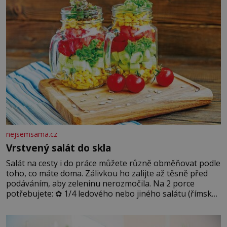
podmínkám. Sucho, prosolené písky a extrémně
nejsemsama.cz
Vrstvený salát do skla
Salát na cesty i do práce můžete různě obměňovat podle
toho, co máte doma. Zálivkou ho zalijte až těsně před
podáváním, aby zeleninu nerozmočila. Na 2 porce
potřebujete: ✿ 1/4 ledového nebo jiného salátu (římský
salát, polníček…) ✿ 1 malá konzerva kukuřice ✿ ½
okurky ✿ 2 rajčata Zálivka: ✿ 4 lžíce olivového oleje ✿ 1
lžíci citronové šťávy ✿ ½ stroužku