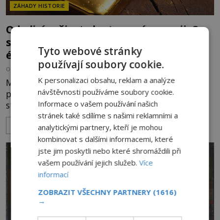
ZÁHADY HISTORIE
Od elixíru života k atomové energii: Co
skutečně dokázali alchymisté moderní
Tyto webové stránky
éry
používají soubory cookie.
OD
KAROLÍNA TRNKOVÁ
6.11.2025
3.2TIS
K personalizaci obsahu, reklam a analýze
Myslíte si, že alchymisté usilující o výrobu zlata
návštěvnosti používáme soubory cookie.
patří do dávné minulosti? Ani zdaleka! Ve 20.
Informace o vašem používání našich
století se objevilo hned několik osobností, které
stránek také sdílíme s našimi reklamními a
tvrdily, že se jim podařilo přeměnit jiný prvek ve
ZOBRAZIT VÍCE
zlato. Někteří z nich patřili k váženým vědcům – a
analytickými partnery, kteří je mohou
touha po transmutaci živlů zdaleka nezmizela. O
kombinovat s dalšími informacemi, které
totéž se pokoušejí i někteří současní výzkumníci.
jste jim poskytli nebo které shromáždili při
Proč se na cestu alchymistické přeměny vydali i
vašem používání jejich služeb.
Více
lidé
informací
ZOBRAZIT VŠECHNY PARTNERY
(1616)
→