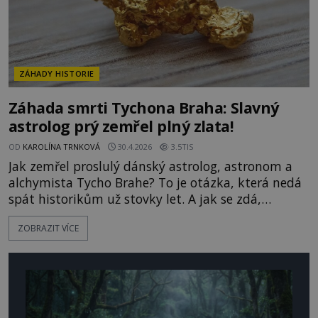
ZÁHADY HISTORIE
Záhada smrti Tychona Braha: Slavný
astrolog prý zemřel plný zlata!
OD
KAROLÍNA TRNKOVÁ
30.4.2026
3.5TIS
Jak zemřel proslulý dánský astrolog, astronom a
alchymista Tycho Brahe? To je otázka, která nedá
spát historikům už stovky let. A jak se zdá,
poslední objev celou záhadu ještě více zamotal! Jak
ZOBRAZIT VÍCE
se do vlasů a vousů známého učence dostalo až
zarážející množství zlata? A může to nějak
souviset s jeho skonem? Patřil mezi největší
hvězdáře a alchymisty