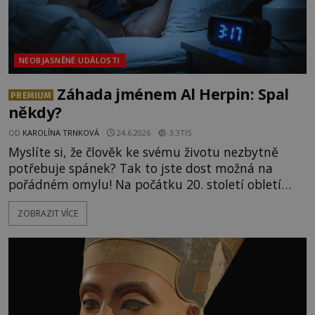
NEOBJASNĚNÉ UDÁLOSTI
Záhada jménem Al Herpin: Spal
PREMIUM
někdy?
OD
KAROLÍNA TRNKOVÁ
24.6.2026
3.3TIS
Myslíte si, že člověk ke svému životu nezbytně
potřebuje spánek? Tak to jste dost možná na
pořádném omylu! Na počátku 20. století obletí
světová média informace o muži, který údajně
ZOBRAZIT VÍCE
nikdy nezamhouřil oka. Jak to vysvětlit? Příběh
Ala Herpina (1862–1947) vyvolával ve své době
vášnivé debaty. Zprávy o muži, který údajně
dokázal fungovat bez spánk