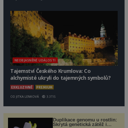
NEOBJASNĚNÉ UDÁLOSTI
Tajemství Českého Krumlova: Co
alchymisté ukryli do tajemných symbolů?
EXKLUZIVNĚ
PREMIUM
OD
JITKA LENKOVÁ
3.3TIS
Duplikace genomu u rostlin:
Skrytá genetická zátěž i