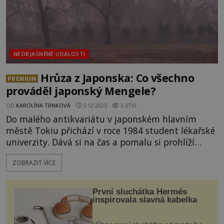
NEOBJASNĚNÉ UDÁLOSTI
Hrůza z Japonska: Co všechno
PREMIUM
prováděl japonský Mengele?
OD
KAROLÍNA TRNKOVÁ
5.12.2025
3.6TIS
Do malého antikvariátu v japonském hlavním
městě Tokiu přichází v roce 1984 student lékařské
univerzity. Dává si na čas a pomalu si prohlíží
jeden regál za druhým. Snaží se najít nějaké
ZOBRAZIT VÍCE
zajímavé publikace, které by mohl využít při
studiu. V jednu chvíli ho zaujme zvláštní, staře
vypadající sešit. Zamyšleně ho vytáhne z police a
První sluchátka Hermés
začne jím listovat. Jeho výraz se rychle změní z
inspirovala slavná kabelka
klidu do naprostého