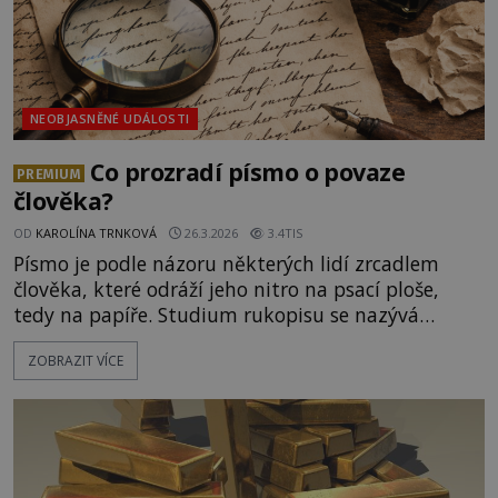
NEOBJASNĚNÉ UDÁLOSTI
Co prozradí písmo o povaze
PREMIUM
člověka?
OD
KAROLÍNA TRNKOVÁ
26.3.2026
3.4TIS
Písmo je podle názoru některých lidí zrcadlem
člověka, které odráží jeho nitro na psací ploše,
tedy na papíře. Studium rukopisu se nazývá
grafologie, což je složenina řeckých slov grafein
ZOBRAZIT VÍCE
(psát) a logos (věda, nauka). „Stejně jako
gestikulace a vnější chování je závislé na
vlastnostech a dispozicích člověka, tak i jeho
rukopis je obrazem jeho mozkových funkcí a
fyzické struktury. [gallery size="