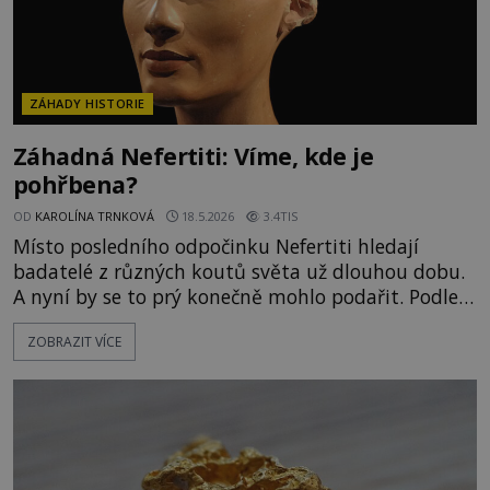
ZÁHADY HISTORIE
Záhadná Nefertiti: Víme, kde je
pohřbena?
OD
KAROLÍNA TRNKOVÁ
18.5.2026
3.4TIS
Místo posledního odpočinku Nefertiti hledají
badatelé z různých koutů světa už dlouhou dobu.
A nyní by se to prý konečně mohlo podařit. Podle
nejnovějších poznatků byla totiž slavná kráska
ZOBRAZIT VÍCE
pohřbena jen několik kroků od svého nevlastního
syna v Údolí králů na západním břehu Nilu!
Staroegyptská královna Nefertiti (asi 1370–1330
př. n. l.) je znovu