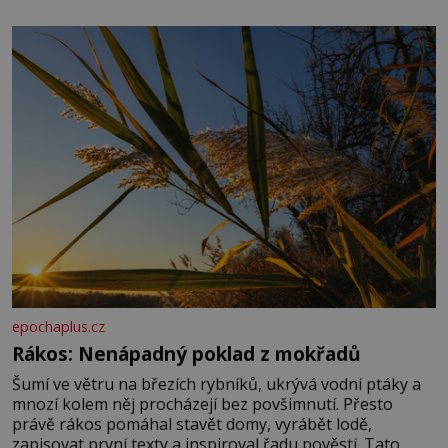
množství, než je pro většinu populace běžné. Její
základní složky– sodík a chlór – jsou zásadní pro
správné hospodaření
epochaplus.cz
Rákos: Nenápadný poklad z mokřadů
Šumí ve větru na březích rybníků, ukrývá vodní ptáky a
mnozí kolem něj procházejí bez povšimnutí. Přesto
právě rákos pomáhal stavět domy, vyrábět lodě,
zapisovat první texty a inspiroval řadu pověstí. Tato