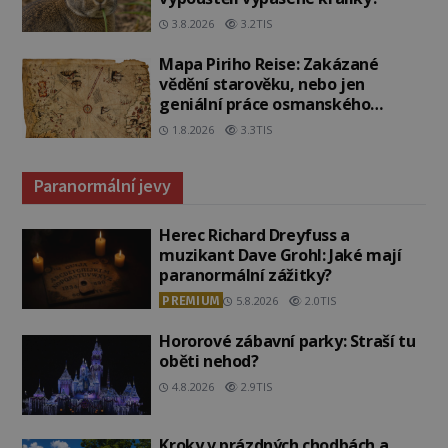
3.8.2026
3.2TIS
Mapa Piriho Reise: Zakázané
vědění starověku, nebo jen
geniální práce osmanského
admirála?
1.8.2026
3.3TIS
Paranormální jevy
Herec Richard Dreyfuss a
muzikant Dave Grohl: Jaké mají
paranormální zážitky?
PREMIUM
5.8.2026
2.0TIS
Hororové zábavní parky: Straší tu
oběti nehod?
4.8.2026
2.9TIS
Kroky v prázdných chodbách a