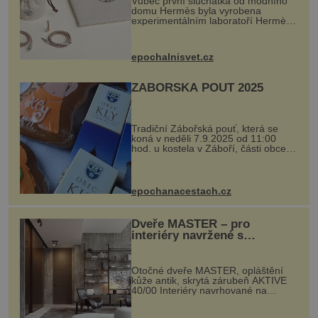
Vůbec první sluchátka od módního
domu Hermès byla vyrobena
experimentálním laboratoří Hermès
Ateliers Horizons. Elegantní gadget
si vyžádal dva roky vývoje a chlubí
se ručně šitou hovězí kůží a
epochalnisvet.cz
kovový...
ZÁBOŘSKÁ POUŤ 2025
Tradiční Zábořská pouť, která se
koná v neděli 7.9.2025 od 11:00
hod. u kostela v Záboří, části obce
Kly u Mělníka. V programu naleznete
komentovanou prohlídku kostela,
dobovou hudbu, řemesla, atrakce...
epochanacestach.cz
Dveře MASTER – pro
interiéry navržené s
rozumem i vášní!
Otočné dveře MASTER, opláštění
kůže antik, skrytá zárubeň AKTIVE
40/00 Interiéry navrhované na
zakázku často vyžadují atypické
rozměry nejen nábytku, ale i