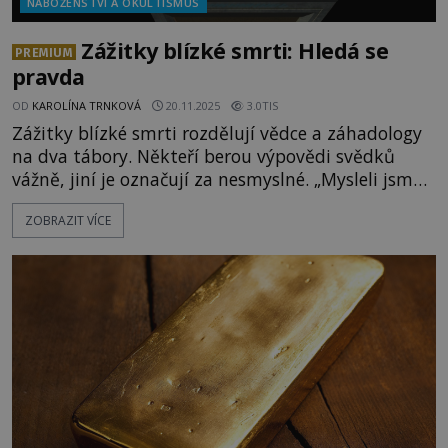
NÁBOŽENSTVÍ A OKULTISMUS
Zážitky blízké smrti: Hledá se
PREMIUM
pravda
OD
KAROLÍNA TRNKOVÁ
20.11.2025
3.0TIS
Zážitky blízké smrti rozdělují vědce a záhadology
na dva tábory. Někteří berou výpovědi svědků
vážně, jiní je označují za nesmyslné. „Mysleli jsme
si, že umírání je černobílý proces, bang, a najednou
ZOBRAZIT VÍCE
jste mrtví. Jenže ve skutečnosti je to šedá zóna, jde
o překvapivě postupný proces, který trvá hodiny,“
říká Stephan Mayer z newyorské Mount Sinai's
Icahn School of Medicine. [gallery size="full" id