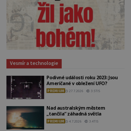
Vesmír a technologie
Podivné události roku 2023: Jsou
Američané v obležení UFO?
PREMIUM
27.7.2026
3.5TIS
Nad australským městem
„tančila“ záhadná světla
PREMIUM
4.7.2026
3.4TIS