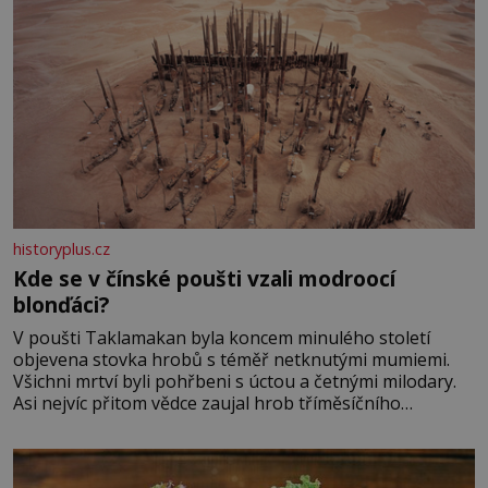
historyplus.cz
Kde se v čínské poušti vzali modroocí
blonďáci?
V poušti Taklamakan byla koncem minulého století
objevena stovka hrobů s téměř netknutými mumiemi.
Všichni mrtví byli pohřbeni s úctou a četnými milodary.
Asi nejvíc přitom vědce zaujal hrob tříměsíčního
chlapečka s modrou filcovou čapkou, z níž se draly
blonďaté vlásky. Fakt, že jsou těla dávných lidí nesmírně
dobře zachovalá, přičítají odborníci zdejším klimatickým