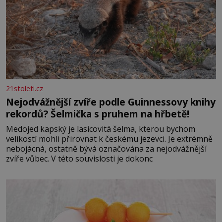
21stoleti.cz
Nejodvážnější zvíře podle Guinnessovy knihy
rekordů? Šelmička s pruhem na hřbetě!
Medojed kapský je lasicovitá šelma, kterou bychom
velikostí mohli přirovnat k českému jezevci. Je extrémně
nebojácná, ostatně bývá označována za nejodvážnější
zvíře vůbec. V této souvislosti je dokonc