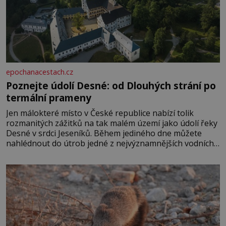
epochanacestach.cz
Poznejte údolí Desné: od Dlouhých strání po
termální prameny
Jen málokteré místo v České republice nabízí tolik
rozmanitých zážitků na tak malém území jako údolí řeky
Desné v srdci Jeseníků. Během jediného dne můžete
nahlédnout do útrob jedné z nejvýznamnějších vodních
elektráren v Evropě, vydat se na horské hřebeny, projet
se na koloběžce a den zakončit poznáváním památek ve
Velkých Losinách nebo v termálním