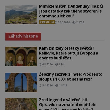
Mimozemšťan z Andahuaylillas: Čí
jsou ostatky zakrslého stvoření s
ohromnou lebkou?
PREMIUM
26.6.2026
2.9TIS
Záhady historie
Kam zmizely ostatky světců?
Relikvie, které putují Evropou a
dodnes budí úžas
6.8.2026
914
Železný zázrak z Indie: Proč tento
sloup už 1 600 let nezná rez?
5.8.2026
1.8TIS
Zrod legend o válečné lsti:
Opravdu na zmatení nepřítele
vypouštěli vypasené králíky?