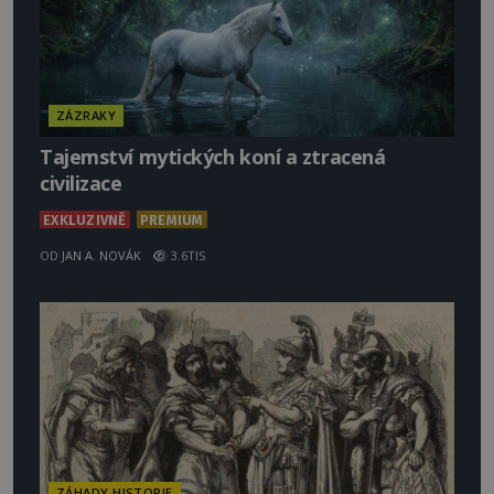
ZÁZRAKY
Tajemství mytických koní a ztracená
civilizace
EXKLUZIVNĚ
PREMIUM
OD
JAN A. NOVÁK
3.6TIS
ZÁHADY HISTORIE