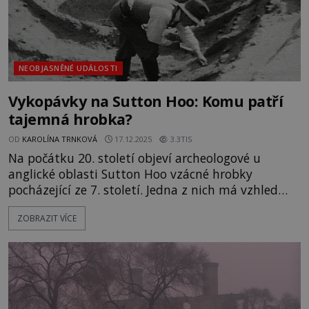
NEOBJASNĚNÉ UDÁLOSTI
Vykopávky na Sutton Hoo: Komu patří
tajemná hrobka?
OD
KAROLÍNA TRNKOVÁ
17.12.2025
3.3TIS
Na počátku 20. století objeví archeologové u
anglické oblasti Sutton Hoo vzácné hrobky
pocházející ze 7. století. Jedna z nich má vzhled
lodi a oplývá neuvěřitelným množstvím pokladů.
ZOBRAZIT VÍCE
Může jít o místo posledního odpočinku nějakého
významného hrdiny? Podle odborníků náleží
legendárnímu králi Rædwaldovi nebo bojovníku
Beowulfovi. Co jsou zač? Kde je pravda? [gallery
size="full" ids="162361,162360