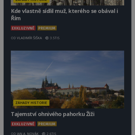
Kde vlastně sídlil muž, kterého se obával i
Řím
EXKLUZIVNĚ
PREMIUM
OD
VLADIMÍR ŠIŠKA
3.5TIS
ZÁHADY HISTORIE
Tajemství ohnivého pahorku Žiži
EXKLUZIVNĚ
PREMIUM
OD
JAN A. NOVÁK
2.6TIS