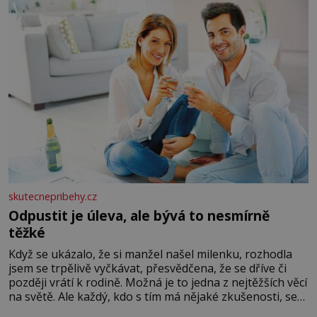
skutecnepribehy.cz
Odpustit je úleva, ale bývá to nesmírně
těžké
Když se ukázalo, že si manžel našel milenku, rozhodla
jsem se trpělivě vyčkávat, přesvědčena, že se dříve či
později vrátí k rodině. Možná je to jedna z nejtěžších věcí
na světě. Ale každý, kdo s tím má nějaké zkušenosti, se
zapřísahá, že pokud odpustíte, znatelně se vám uleví.