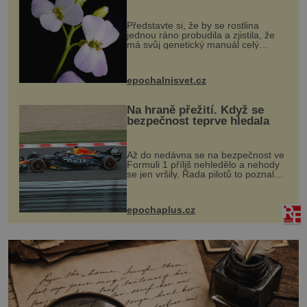
evoluční výhoda
Představte si, že by se rostlina
jednou ráno probudila a zjistila, že
má svůj genetický manuál celý
dvakrát. Přesně to se občas v
přírodě stane – a podle nového
výzkumu to může být pro druhy
epochalnisvet.cz
vstupenka...
Na hraně přežití. Když se
bezpečnost teprve hledala
Až do nedávna se na bezpečnost ve
Formuli 1 příliš nehledělo a nehody
se jen vršily. Řada pilotů to poznala
na vlastní kůži, často s trvalými
následky nebo bohužel i ztrátou
života. Dnes nepochopiteln...
epochaplus.cz