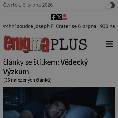
Čtvrtek, 6. srpna 2026
rater se 6. srpna 1930 navečeří ve své oblíbené resta
články se štítkem:
Vědecký
Výzkum
(35 nalezených článků)