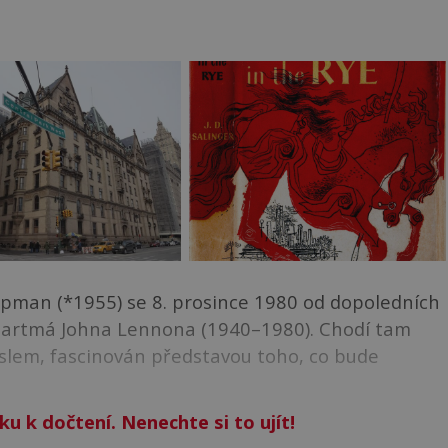
pman (*1955) se 8. prosince 1980 od dopoledních
artmá Johna Lennona (1940–1980). Chodí tam
slem, fascinován představou toho, co bude
ku k dočtení. Nenechte si to ujít!