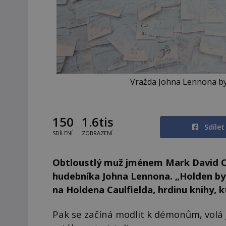
Vražda Johna Lennona by
150
1.6tis
Sdíle
SDÍLENÍ
ZOBRAZENÍ
Obtloustlý muž jménem Mark David Ch
hudebníka Johna Lennona. „Holden by t
na Holdena Caulfielda, hrdinu knihy, 
Pak se začíná modlit k démonům, volá je