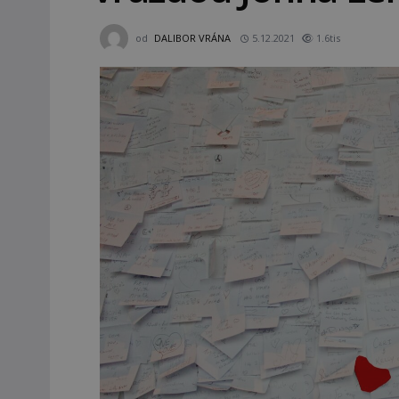
od
DALIBOR VRÁNA
5.12.2021
1.6tis