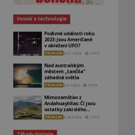
Vesmír a technologie
Podivné události roku
2023: Jsou Američané
v obležení UFO?
PREMIUM
27.7.2026
3.5TIS
Nad australským
městem „tančila“
záhadná světla
PREMIUM
4.7.2026
3.4TIS
Mimozemšťan z
Andahuaylillas: Čí jsou
ostatky zakrslého
stvoření s ohromnou
PREMIUM
26.6.2026
2.9TIS
lebkou?
Záhady historie