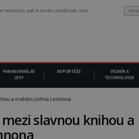
 si na ulici zavolá taxi, nasedne do něj a už ho nikdy nikdo nespatří.
PARANORMÁLNÍ
REPORTÁŽE
VESMÍR A
JEVY
TECHNOLOGIE
ihou a vraždou Johna Lennona
 mezi slavnou knihou a
ennona