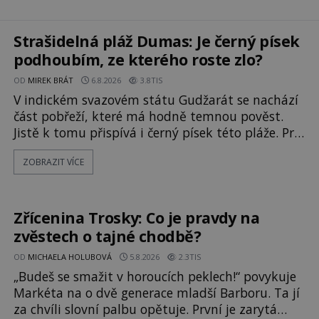
Strašidelná pláž Dumas: Je černý písek
podhoubím, ze kterého roste zlo?
OD
MIREK BRÁT
6.8.2026
3.8TIS
V indickém svazovém státu Gudžarát se nachází
část pobřeží, které má hodně temnou pověst.
Jistě k tomu přispívá i černý písek této pláže. Proč
má pláž takové netypické zbarvení? Nakolik jsou
ZOBRAZIT VÍCE
pravdivé historky, že zde došlo k
nevysvětlitelným zmizením turistů? Ti, kteří se
nebojí, nás mohou následovat. Vstupujeme na
pláž Dumas ve městě Surat. Gu
Zřícenina Trosky: Co je pravdy na
zvěstech o tajné chodbě?
OD
MICHAELA HOLUBOVÁ
5.8.2026
2.3TIS
„Budeš se smažit v horoucích peklech!“ povykuje
Markéta na o dvě generace mladší Barboru. Ta jí
za chvíli slovní palbu opětuje. První je zarytá