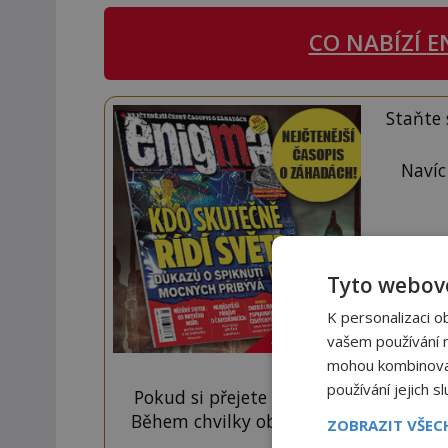
CO NABÍZÍ
E
Staňte
Navíc
Tyto webové
K personalizaci o
vašem používání na
mohou kombinovat 
používání jejich s
Pokud si přejete odemknout pouze ten
Během chvilky obdržíte číselný kód, k
ZOBRAZIT VŠE
tlačí