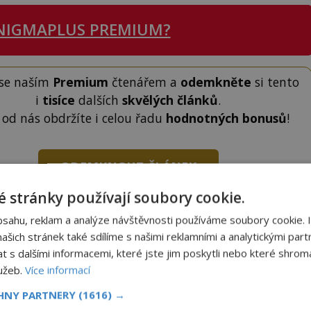
NIGMAPLUS PREMIUM?
 se naším
Premium
čtenářem a
odemkněte
si tento
i
tisíce
dalších
skvělých článků
.
 od nás obdržíte i celou řadu
hodnotných bonusů
!
ODEMKNOUT ČLÁNEK
 stránky používají soubory cookie.
bsahu, reklam a analýze návštěvnosti používáme soubory cookie. 
šich stránek také sdílíme s našimi reklamními a analytickými partn
s dalšími informacemi, které jste jim poskytli nebo které shromá
lužeb.
Více informací
to článek, můžete tak učinit zasláním jediné SMS.
terý opíšete do následujícího okénka a kliknutím na
CHNY PARTNERY
(1616) →
tko jej odemknete.