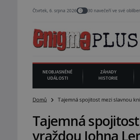
ph F. Crater se 6. srpna 1930 navečeří ve své oblíbené restauraci, pak
Čtvrtek, 6. srpna 2026
NEOBJASNĚNÉ
ZÁHADY
UDÁLOSTI
HISTORIE
Domů
Tajemná spojitost mezi slavnou kn
Tajemná spojitost
vraždou Johna L