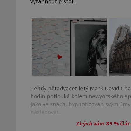
vytáhnout pistoli.
Tehdy pětadvacetiletý Mark David Cha
hodin potlouká kolem newyorského ap
jako ve snách, hypnotizován svým úmy
následovat.
Zbývá vám 89
%
člán