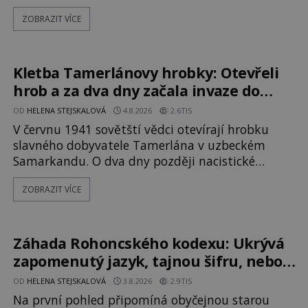
katolička, druhá přesvědčená kališnice. A každá z
ZOBRAZIT VÍCE
nich se usídlí na jedné z věží slavného hradu
Trosky. Šlechtic Ota IV. z Bergova (1399–1452)
patří mezi vůdce protihusitského boje. Za
manželku má skutečně jistou
Kletba Tamerlánovy hrobky: Otevřeli
hrob a za dva dny začala invaze do
SSSR. Náhoda, nebo varování?
OD
HELENA STEJSKALOVÁ
4.8.2026
2.6TIS
V červnu 1941 sovětští vědci otevírají hrobku
slavného dobyvatele Tamerlána v uzbeckém
Samarkandu. O dva dny později nacistické
Německo zahajuje operaci Barbarossa a napadá
ZOBRAZIT VÍCE
Sovětský svaz. Shoda dat je natolik zarážející, že
se rodí jedna z nejslavnějších „kleteb“ 20. století.
Je na legendě něco pravdy, nebo jde jen o
fascinující souhru okolností? Když antropolog
Záhada Rohoncského kodexu: Ukrývá
Michail Gerasimov (1907-1970) a
zapomenutý jazyk, tajnou šifru, nebo
mistrovský podvrh?
OD
HELENA STEJSKALOVÁ
3.8.2026
2.9TIS
Na první pohled připomíná obyčejnou starou