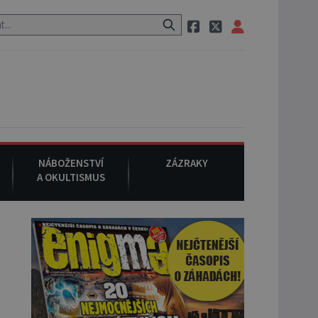
6. srpna 1930
: Americký vrchní soudce Joseph F. Crater se 6. srpn
NÁBOŽENSTVÍ
ZÁZRAKY
A OKULTISMUS