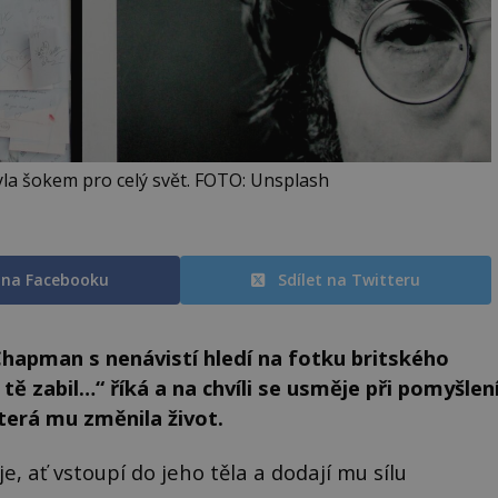
la šokem pro celý svět. FOTO: Unsplash
t na Facebooku
Sdílet na Twitteru
apman s nenávistí hledí na fotku britského
ě zabil…“ říká a na chvíli se usměje při pomyšlen
která mu změnila život.
, ať vstoupí do jeho těla a dodají mu sílu