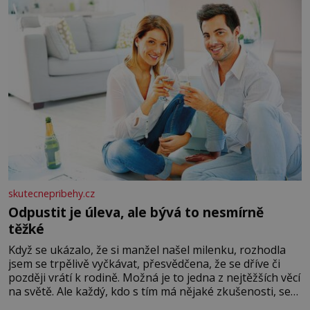
skutecnepribehy.cz
Odpustit je úleva, ale bývá to nesmírně
těžké
Když se ukázalo, že si manžel našel milenku, rozhodla
jsem se trpělivě vyčkávat, přesvědčena, že se dříve či
později vrátí k rodině. Možná je to jedna z nejtěžších věcí
na světě. Ale každý, kdo s tím má nějaké zkušenosti, se
zapřísahá, že pokud odpustíte, znatelně se vám uleví.