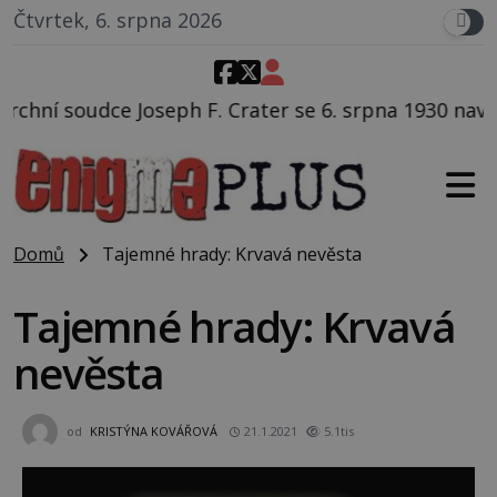
Čtvrtek, 6. srpna 2026
Crater se 6. srpna 1930 navečeří ve své oblíbené rest
Domů
Tajemné hrady: Krvavá nevěsta
Tajemné hrady: Krvavá
nevěsta
od
KRISTÝNA KOVÁŘOVÁ
21.1.2021
5.1tis