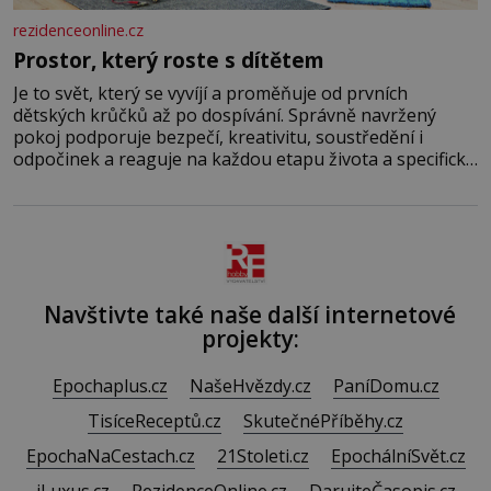
rezidenceonline.cz
Prostor, který roste s dítětem
Je to svět, který se vyvíjí a proměňuje od prvních
dětských krůčků až po dospívání. Správně navržený
pokoj podporuje bezpečí, kreativitu, soustředění i
odpočinek a reaguje na každou etapu života a specifické
potřeby dítěte. Pro nejmenší je klíčová jednoduchost,
měkkost a bezpečí, proto by pokoj miminka měl působit
především klidně a útulně. Předškolní věk je
Navštivte také naše další internetové
projekty:
Epochaplus.cz
NašeHvězdy.cz
PaníDomu.cz
TisíceReceptů.cz
SkutečnéPříběhy.cz
EpochaNaCestach.cz
21Stoleti.cz
EpochálníSvět.cz
iLuxus.cz
RezidenceOnline.cz
DarujteČasopis.cz