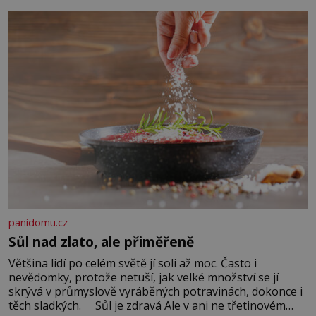
Když se ke mně doneslo, že si manžel pořídil milenku,
panidomu.cz
Sůl nad zlato, ale přiměřeně
Většina lidí po celém světě jí soli až moc. Často i
nevědomky, protože netuší, jak velké množství se jí
skrývá v průmyslově vyráběných potravinách, dokonce i
těch sladkých. Sůl je zdravá Ale v ani ne třetinovém