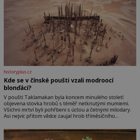
historyplus.cz
Kde se v čínské poušti vzali modroocí
blonďáci?
V poušti Taklamakan byla koncem minulého století
objevena stovka hrobů s téměř netknutými mumiemi.
Všichni mrtví byli pohřbeni s úctou a četnými milodary.
Asi nejvíc přitom vědce zaujal hrob tříměsíčního
chlapečka s modrou filcovou čapkou, z níž se draly
blonďaté vlásky. Fakt, že jsou těla dávných lidí nesmírně
dobře zachovalá, přičítají odborníci zdejším klimatickým