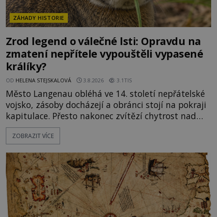
ZÁHADY HISTORIE
Zrod legend o válečné lsti: Opravdu na
zmatení nepřítele vypouštěli vypasené
králíky?
OD
HELENA STEJSKALOVÁ
3.8.2026
3.1TIS
Město Langenau obléhá ve 14. století nepřátelské
vojsko, zásoby docházejí a obránci stojí na pokraji
kapitulace. Přesto nakonec zvítězí chytrost nad
hrubou silou. Podle staré německé legendy vypustí
ZOBRAZIT VÍCE
obyvatelé za hradby dobře živeného králíka, aby
nepřítele přesvědčili, že uvnitř města je jídla stále
dost. Čas pracuje pro obléhatele. Ve městě ubývají
zásoby a každý den znamená další porci strádá