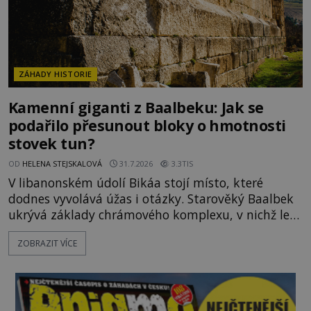
ZÁHADY HISTORIE
Kamenní giganti z Baalbeku: Jak se
podařilo přesunout bloky o hmotnosti
stovek tun?
OD
HELENA STEJSKALOVÁ
31.7.2026
3.3TIS
V libanonském údolí Bikáa stojí místo, které
dodnes vyvolává úžas i otázky. Starověký Baalbek
ukrývá základy chrámového komplexu, v nichž leží
kameny tak obrovské, že se zdá téměř nemožné je
ZOBRAZIT VÍCE
přesunout. Některé bloky váží kolem tisíce tun,
jeden z nedávno prozkoumaných kamenných
kolosů dokonce odhadem až 1650 tun. Jak lidé bez
moderních strojů dokázali takové giganty vytesat,
dopravit a přesně u