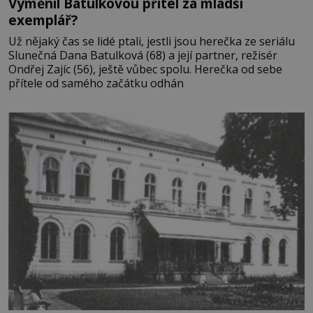
Vyměnil Batulkovou přítel za mladší
exemplář?
Už nějaký čas se lidé ptali, jestli jsou herečka ze seriálu
Slunečná Dana Batulková (68) a její partner, režisér
Ondřej Zajíc (56), ještě vůbec spolu. Herečka od sebe
přítele od samého začátku odhán