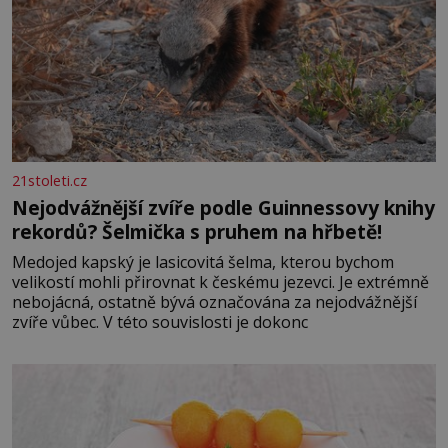
21stoleti.cz
Nejodvážnější zvíře podle Guinnessovy knihy
rekordů? Šelmička s pruhem na hřbetě!
Medojed kapský je lasicovitá šelma, kterou bychom
velikostí mohli přirovnat k českému jezevci. Je extrémně
nebojácná, ostatně bývá označována za nejodvážnější
zvíře vůbec. V této souvislosti je dokonc