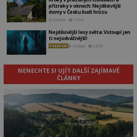
přízraky v oknech: Nejděsivější
domy v Česku budí hrůzu
2.8.2026
3.2TIS
Nejděsivější lesy světa: Vstoupí jen
ti nejodvážnější!
PREMIUM
1.8.2026
3.5TIS
NENECHTE SI UJÍT DALŠÍ ZAJÍMAVÉ
ČLÁNKY