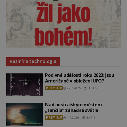
Vesmír a technologie
Podivné události roku 2023: Jsou
Američané v obležení UFO?
PREMIUM
27.7.2026
3.5TIS
Nad australským městem
„tančila“ záhadná světla
PREMIUM
4.7.2026
3.4TIS