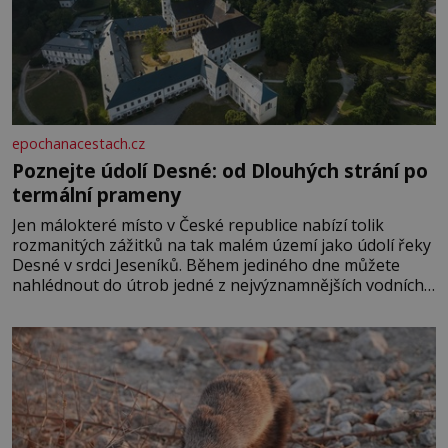
epochanacestach.cz
Poznejte údolí Desné: od Dlouhých strání po
termální prameny
Jen málokteré místo v České republice nabízí tolik
rozmanitých zážitků na tak malém území jako údolí řeky
Desné v srdci Jeseníků. Během jediného dne můžete
nahlédnout do útrob jedné z nejvýznamnějších vodních
elektráren v Evropě, vydat se na horské hřebeny, projet
se na koloběžce a den zakončit poznáváním památek ve
Velkých Losinách nebo v termálním