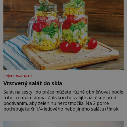
podmínkám. Sucho, prosolené písky a extrémně
nejsemsama.cz
Vrstvený salát do skla
Salát na cesty i do práce můžete různě obměňovat podle
toho, co máte doma. Zálivkou ho zalijte až těsně před
podáváním, aby zeleninu nerozmočila. Na 2 porce
potřebujete: ✿ 1/4 ledového nebo jiného salátu (římský
salát, polníček…) ✿ 1 malá konzerva kukuřice ✿ ½
okurky ✿ 2 rajčata Zálivka: ✿ 4 lžíce olivového oleje ✿ 1
lžíci citronové šťávy ✿ ½ stroužku