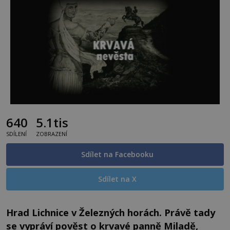
640
5.1tis
SDÍLENÍ
ZOBRAZENÍ
Sdílet na Facebooku
Sdílet na X
Hrad Lichnice v Železných horách. Právě tady
se vypráví pověst o krvavé panně Miladě,