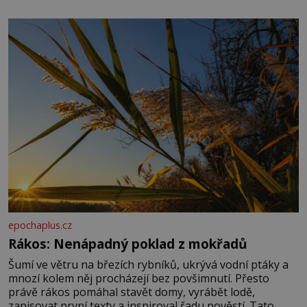
množství, než je pro většinu populace běžné. Její
základní složky– sodík a chlór – jsou zásadní pro
správné hospodaření
epochaplus.cz
Rákos: Nenápadný poklad z mokřadů
Šumí ve větru na březích rybníků, ukrývá vodní ptáky a
mnozí kolem něj procházejí bez povšimnutí. Přesto
právě rákos pomáhal stavět domy, vyrábět lodě,
zapisovat první texty a inspiroval řadu pověstí. Tato