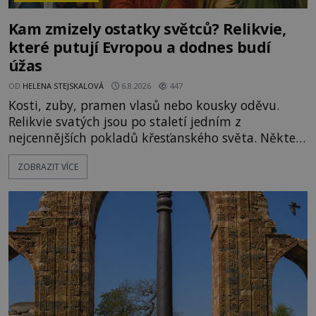
Kam zmizely ostatky světců? Relikvie,
které putují Evropou a dodnes budí
úžas
OD
HELENA STEJSKALOVÁ
6.8.2026
447
Kosti, zuby, pramen vlasů nebo kousky oděvu.
Relikvie svatých jsou po staletí jedním z
nejcennějších pokladů křesťanského světa. Některé
mají pečlivě doloženou historii, jiné provází
ZOBRAZIT VÍCE
záhady, krádeže i nečekané objevy. Jejich osudy
připomínají dobrodružné romány, přesto se opírají
o skutečné historické události. Ve středověké
Evropě mají relikvie mimořádnou hodnotu. Nejsou
jen předmětem úcty