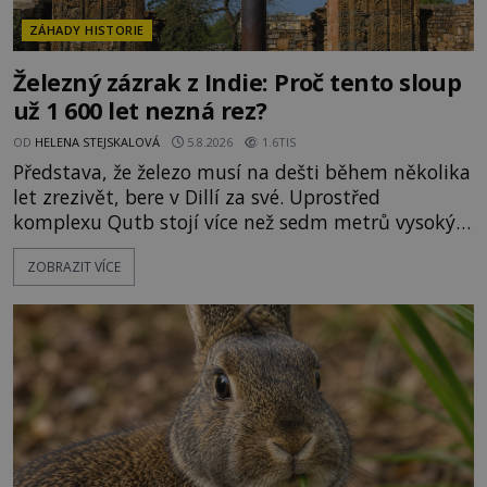
ZÁHADY HISTORIE
Železný zázrak z Indie: Proč tento sloup
už 1 600 let nezná rez?
OD
HELENA STEJSKALOVÁ
5.8.2026
1.6TIS
Představa, že železo musí na dešti během několika
let zrezivět, bere v Dillí za své. Uprostřed
komplexu Qutb stojí více než sedm metrů vysoký
železný sloup, který už přibližně 1 600 let odolává
ZOBRAZIT VÍCE
počasí s jen nepatrnými stopami koroze. Jeho
mimořádná trvanlivost dlouho živí legendy o
ztracených technologiích či tajemných
materiálech. Moderní metalurgie však ukazuje, že
skutečné vysvětlení je ješt