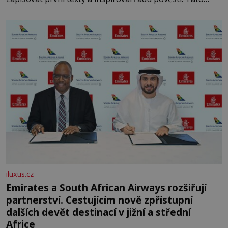
skromná, ale užitečná rostlina provází člověka už tisíce
let. Většina lidí vnímá rákos jen jako obyčejnou kulisu
letního koupání. Stačí se však podívat
iluxus.cz
Emirates a South African Airways rozšiřují
partnerství. Cestujícím nově zpřístupní
dalších devět destinací v jižní a střední
Africe