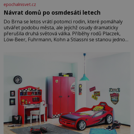
epochalnisvet.cz
Návrat domů po osmdesáti letech
Do Brna se letos vrátí potomci rodin, které pomáhaly
utvářet podobu města, ale jejichž osudy dramaticky
přerušila druhá světová válka. Příběhy rodů Placzek,
Löw-Beer, Fuhrmann, Kohn a Stiassni se stanou jednou
z hlavních dramaturgických linií festivalu židovské
kultury ŠTETL FEST 2026. Některé návraty nejsou
jednoduché. Místa, která si člověk pamatuje z rodinných
vyprávění, už dávno