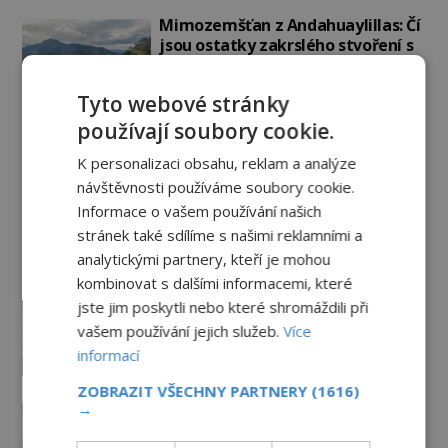
Mimozemšťan z Andahuaylillas: Čí
jsou ostatky zakrslého stvoření s
ohromnou lebkou?
PREMIUM
26.6.2026
2.9TIS
Tyto webové stránky
používají soubory cookie.
Záhady historie
K personalizaci obsahu, reklam a analýze
návštěvnosti používáme soubory cookie.
Rosslynská kaple: Chrám, který
Informace o vašem používání našich
dodnes střeží svá největší
tajemství
stránek také sdílíme s našimi reklamními a
analytickými partnery, kteří je mohou
30.7.2026
3.5TIS
kombinovat s dalšími informacemi, které
Zmizelo pohádkové bohatství
jste jim poskytli nebo které shromáždili při
templářského řádu do
vašem používání jejich služeb.
Více
nenávratna?
informací
PREMIUM
29.7.2026
3.3TIS
ZOBRAZIT VŠECHNY PARTNERY
(1616)
Neznámé podzemní prostory pod
→
klášterem v Plasích: Skrývá se pod
zemí ještě něco?