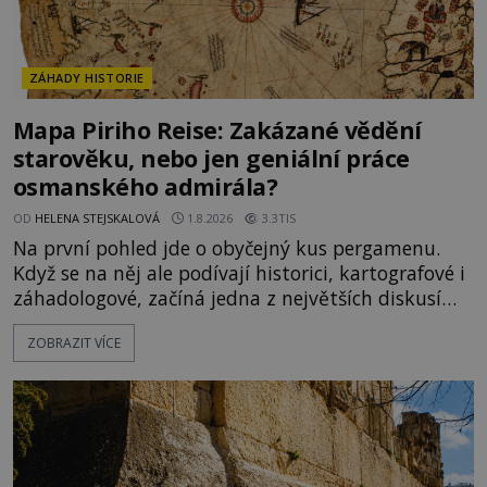
ZÁHADY HISTORIE
Mapa Piriho Reise: Zakázané vědění
starověku, nebo jen geniální práce
osmanského admirála?
OD
HELENA STEJSKALOVÁ
1.8.2026
3.3TIS
Na první pohled jde o obyčejný kus pergamenu.
Když se na něj ale podívají historici, kartografové i
záhadologové, začíná jedna z největších diskusí
moderní historie. Osmanský admirál Piri Reis roku
ZOBRAZIT VÍCE
1513 kreslí mapu světa, která překvapuje
přesností pobřeží Afriky a Jižní Ameriky. Někteří v
ní vidí důkaz ztracené civilizace nebo dokonce
znalost Antarktidy dávno před jejím objevením.
Jiní tvrdí,