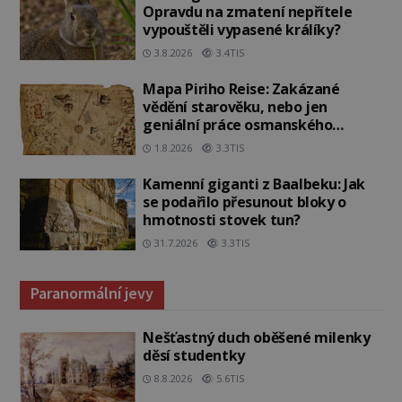
Opravdu na zmatení nepřítele
vypouštěli vypasené králíky?
3.8.2026
3.4TIS
Mapa Piriho Reise: Zakázané
vědění starověku, nebo jen
geniální práce osmanského
admirála?
1.8.2026
3.3TIS
Kamenní giganti z Baalbeku: Jak
se podařilo přesunout bloky o
hmotnosti stovek tun?
31.7.2026
3.3TIS
Paranormální jevy
Nešťastný duch oběšené milenky
děsí studentky
8.8.2026
5.6TIS