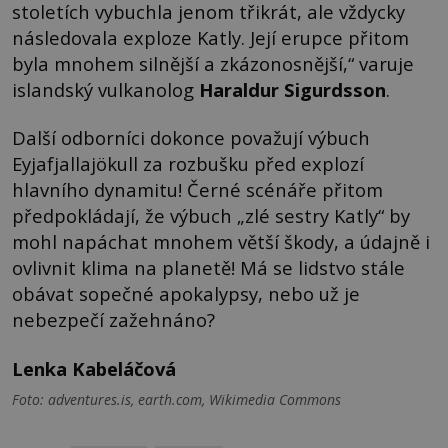
stoletích vybuchla jenom třikrát, ale vždycky
následovala exploze Katly. Její erupce přitom
byla mnohem silnější a zkázonosnější,“ varuje
islandský vulkanolog
Haraldur Sigurdsson
.
Další odborníci dokonce považují výbuch
Eyjafjallajökull za rozbušku před explozí
hlavního dynamitu! Černé scénáře přitom
předpokládají, že výbuch „zlé sestry Katly“ by
mohl napáchat mnohem větší škody, a údajně i
ovlivnit klima na planetě! Má se lidstvo stále
obávat sopečné apokalypsy, nebo už je
nebezpečí zažehnáno?
Lenka Kabeláčová
Foto: adventures.is, earth.com, Wikimedia Commons