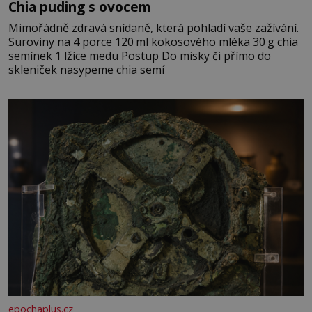
Chia puding s ovocem
Mimořádně zdravá snídaně, která pohladí vaše zažívání.
Suroviny na 4 porce 120 ml kokosového mléka 30 g chia
semínek 1 lžíce medu Postup Do misky či přímo do
skleniček nasypeme chia semí
epochaplus.cz