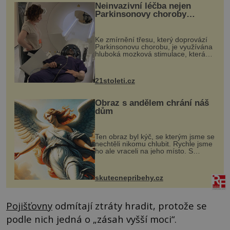
Neinvazivní léčba nejen
Parkinsonovy choroby
pomocí ultrazvukové
„helmy“
Ke zmírnění třesu, který doprovází
Parkinsonovu chorobu, je využívána
hluboká mozková stimulace, která
však vyžaduje vysoce invazivní
zákrok. Ultrazvuk zase není vhodný
k dostatečně přesnému zacílení ...
21stoleti.cz
Obraz s andělem chrání náš
dům
Ten obraz byl kýč, se kterým jsme se
nechtěli nikomu chlubit. Rychle jsme
ho ale vraceli na jeho místo. S
manželem Vaškem jsme si pořídili
chaloupku, takový domek na severu
Čech, kde jsme si naplánova...
skutecnepribehy.cz
Pojišťovny
odmítají ztráty hradit, protože se
podle nich jedná o „zásah vyšší moci“.