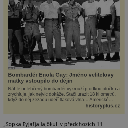
Bombardér Enola Gay: Jméno velitelovy
matky vstoupilo do dějin
Náhle odlehčený bombardér vykrouží prudkou otočku a
zrychluje, jak nejvíc dokáže. Stačí urazit 18 kilometrů,
když do něj zezadu udeří tlaková vlna… Americké
rozhodnutí svrhnout ničivou jadernou bombu ...
historyplus.cz
„Sopka Eyjafjallajökull v předchozích 11