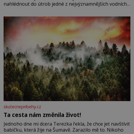
nahlédnout do útrob jedné z nejvýznamnějších vodních
elektráren v Evropě, vydat se na horské hřebeny, projet
se na koloběžce a den zakončit poznáváním památek ve
Velkých Losinách nebo v termálním
skutecnepribehy.cz
Ta cesta nám změnila život!
Jednoho dne mi dcera Terezka řekla, že chce jet navštívit
babičku, která žije na Šumavě. Zarazilo mě to. Nikoho