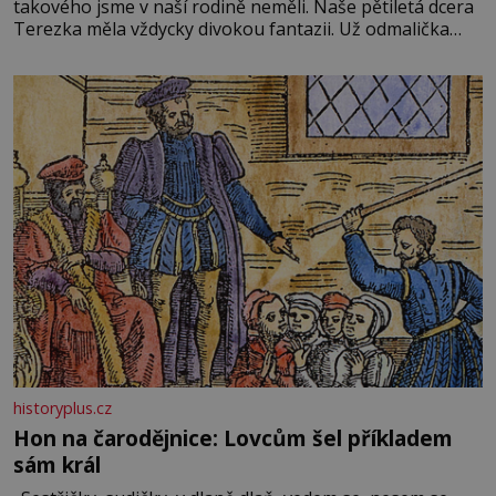
takového jsme v naší rodině neměli. Naše pětiletá dcera
Terezka měla vždycky divokou fantazii. Už odmalička
milovala svět pohádek. Každou chvilku mi říkala, že se jí
zdálo o jednorožcích, krásných princeznách, statečných
rytířích a létajících dracích.
historyplus.cz
Hon na čarodějnice: Lovcům šel příkladem
sám král