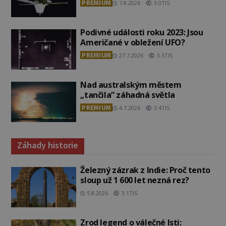
PREMIUM
7.8.2026
3.0TIS
Podivné události roku 2023: Jsou
Američané v obležení UFO?
PREMIUM
27.7.2026
3.5TIS
Nad australským městem
„tančila“ záhadná světla
PREMIUM
4.7.2026
3.4TIS
Záhady historie
Železný zázrak z Indie: Proč tento
sloup už 1 600 let nezná rez?
5.8.2026
3.1TIS
Zrod legend o válečné lsti: