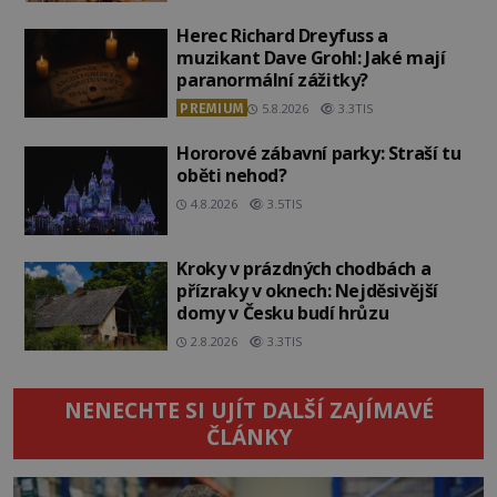
Herec Richard Dreyfuss a
muzikant Dave Grohl: Jaké mají
paranormální zážitky?
PREMIUM
5.8.2026
3.3TIS
Hororové zábavní parky: Straší tu
oběti nehod?
4.8.2026
3.5TIS
Kroky v prázdných chodbách a
přízraky v oknech: Nejděsivější
domy v Česku budí hrůzu
2.8.2026
3.3TIS
NENECHTE SI UJÍT DALŠÍ ZAJÍMAVÉ
ČLÁNKY