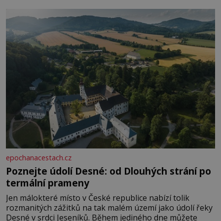
epochanacestach.cz
Poznejte údolí Desné: od Dlouhých strání po
termální prameny
Jen málokteré místo v České republice nabízí tolik
rozmanitých zážitků na tak malém území jako údolí řeky
Desné v srdci Jeseníků. Během jediného dne můžete