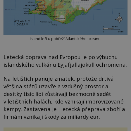
Island leží u pobřeží Atlantského oceánu.
Letecká doprava nad Evropou je po výbuchu
islandského vulkánu Eyjafjallajökull ochromena.
Na letištích panuje zmatek, protože drtivá
většina států uzavřela vzdušný prostor a
desítky tisíc lidí zůstávají bezmocně sedět
v letištních halách, kde vznikají improvizované
kempy. Zastavena je i letecká přeprava zboží a
firmám vznikají škody za miliardy eur.