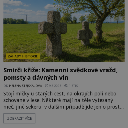
Jenže jakmile se v temné kryptě objeví seschlé
lidské tělo, začne pracovat fantazie. A české mum
ZÁHADY HISTORIE
Smírčí kříže: Kamenní svědkové vražd,
pomsty a dávných vin
OD
HELENA STEJSKALOVÁ
9.8.2026
1.5TIS
Stojí mlčky u starých cest, na okrajích polí nebo
schované v lese. Některé mají na těle vytesaný
meč, jiné sekeru, v dalším případě jde jen o prostý
kříž. Na první pohled vypadají jako zapomenuté
ZOBRAZIT VÍCE
náboženské památky. Jenže některé z nich mají
mnohem temnější příběh. Smírčí kříže souvisejí se