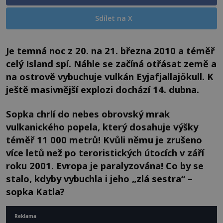
Sdílet na X
Je temná noc z 20. na 21. března 2010 a téměř
celý Island spí. Náhle se začíná otřásat země a
na ostrově vybuchuje vulkán Eyjafjallajökull. K
ještě masivnější explozi dochází 14. dubna.
Sopka chrlí do nebes obrovský mrak
vulkanického popela, který dosahuje výšky
téměř 11 000 metrů! Kvůli němu je zrušeno
více letů než po teroristických útocích v září
roku 2001. Evropa je paralyzována! Co by se
stalo, kdyby vybuchla i jeho „zlá sestra“ –
sopka Katla?
Reklama