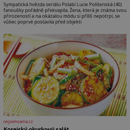
Sympatická hvězda seriálu Polabí Lucie Polišenská (40)
fanoušky pořádně překvapila. Žena, která je známa svou
přirozeností a na okázalou módu si příliš nepotrpí, se
vůbec poprvé postavila před objekti
nejsemsama.cz
Korejský okurkový salát