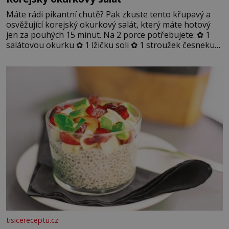
Máte rádi pikantní chutě? Pak zkuste tento křupavý a
osvěžující korejský okurkový salát, který máte hotový
jen za pouhých 15 minut. Na 2 porce potřebujete: ✿ 1
salátovou okurku ✿ 1 lžičku soli ✿ 1 stroužek česneku
✿ 1 lžíci sójové omáčky ✿ 1 lžíci rýžového octa ✿ 1 lžičku
sezamového oleje ✿ 1 lžičku chilli ✿ 1 lžičku cukru ✿ 1
jarní cibulku ✿ 1 lžíci sezamových semínek
tisicereceptu.cz