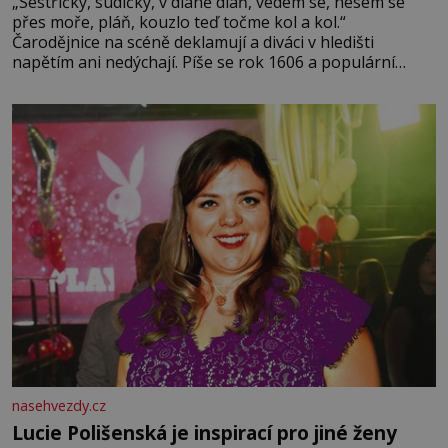
„Sestřičky, sudičky, v dlaně dlaň, vedem se, nesem se
přes moře, pláň, kouzlo teď točme kol a kol.“
Čarodějnice na scéně deklamují a diváci v hledišti
napětím ani nedýchají. Píše se rok 1606 a populární
anglický dramatik William Shakespeare uvádí svou
Tragédii o Macbethovi. Napsal ji pro krále Jakuba I., jenž
v roce 1603 vystřídal
nasehvezdy.cz
Lucie Polišenská je inspirací pro jiné ženy