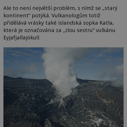
Ale to není největší problém, s nímž se „starý
kontinent“ potýká. Vulkanologům totiž
přidělává vrásky také islandská sopka Katla,
která je označována za „zlou sestru“ vulkánu
Eyjafjallajökull.