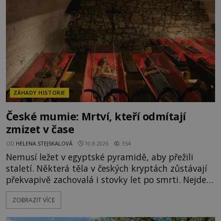
ZÁHADY HISTORIE
České mumie: Mrtví, kteří odmítají
zmizet v čase
OD
HELENA STEJSKALOVÁ
10.8.2026
354
Nemusí ležet v egyptské pyramidě, aby přežili
staletí. Některá těla v českých kryptách zůstávají
překvapivě zachovalá i stovky let po smrti. Nejde
přitom o žádné tajemné balzamování ani o černou
ZOBRAZIT VÍCE
magii. O jejich osud se stará především příroda, a
to suchý vzduch, proudění a specifické mikroklima.