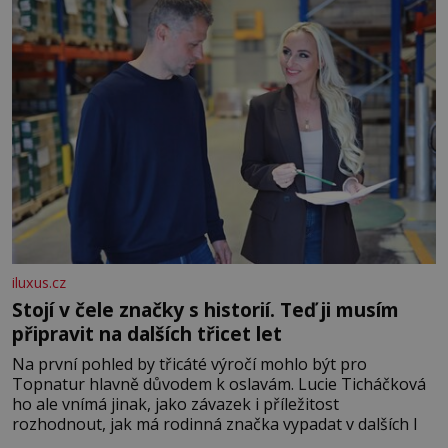
iluxus.cz
Stojí v čele značky s historií. Teď ji musím
připravit na dalších třicet let
Na první pohled by třicáté výročí mohlo být pro
Topnatur hlavně důvodem k oslavám. Lucie Ticháčková
ho ale vnímá jinak, jako závazek i příležitost
rozhodnout, jak má rodinná značka vypadat v dalších l