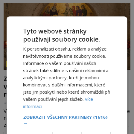
tvora jménem Ayia Napa? Nebo se může za
legendami o něm ukrývat nějaký pravdivý základ?
V blízkosti Mysu Greco, jak se přez
Tyto webové stránky
používají soubory cookie.
K personalizaci obsahu, reklam a analýze
návštěvnosti používáme soubory cookie.
Informace o vašem používání našich
ZÁHADY HISTORIE
stránek také sdílíme s našimi reklamními a
Ztracený hrob svatého Mikuláše: Tajná
analytickými partnery, kteří je mohou
kombinovat s dalšími informacemi, které
výprava, která odnesla nejslavnější
jste jim poskytli nebo které shromáždili při
relikvii do Itálie
vašem používání jejich služeb.
Více
OD
HELENA STEJSKALOVÁ
7.8.2026
3.2TIS
informací
V tichu starobylého chrámu v Myře zůstává po více
ZOBRAZIT VŠECHNY PARTNERY
(1616)
než sedm století hrob muže, kterému se připisují
→
zázraky, pomoc chudým i záchrana námořníků v
bouřích. Pak ale přichází rok 1087 a klidné místo