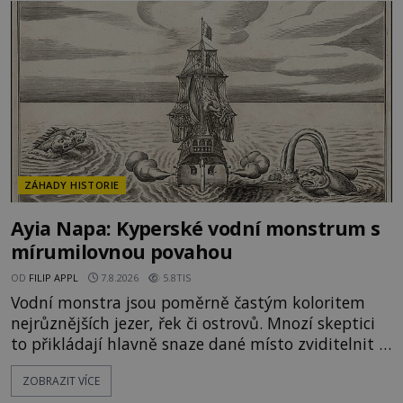
zločiny, pokáním a dávným právem, kdy se vrah a
rodina jeho oběti mohli dohodnout na usmíření.
Jenže po s
ZÁHADY HISTORIE
Ayia Napa: Kyperské vodní monstrum s
mírumilovnou povahou
OD
FILIP APPL
7.8.2026
5.8TIS
Vodní monstra jsou poměrně častým koloritem
nejrůznějších jezer, řek či ostrovů. Mnozí skeptici
to přikládají hlavně snaze dané místo zviditelnit a
přitáhnout k němu pozornost záhadám
ZOBRAZIT VÍCE
nakloněných turistů. Je to také případ kyperského