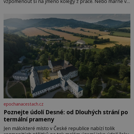
vzpomenout si na jméno kolegy z práce. Nebo marně v
paměti lovíte název knížky, kterou jste nedávno přečetli.
Je to opravdu tak, s věkem jako kdyby se paměť
rozhodla stávkovat. Cvičte
epochanacestach.cz
Poznejte údolí Desné: od Dlouhých strání po
termální prameny
Jen málokteré místo v České republice nabízí tolik