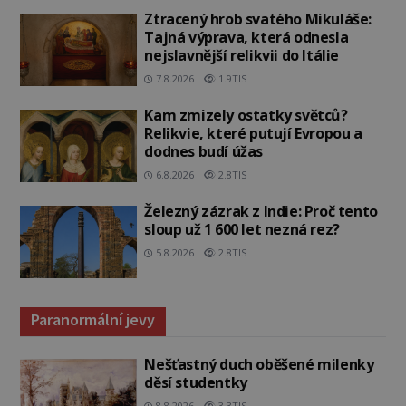
Ztracený hrob svatého Mikuláše:
Tajná výprava, která odnesla
nejslavnější relikvii do Itálie
7.8.2026
1.9TIS
Kam zmizely ostatky světců?
Relikvie, které putují Evropou a
dodnes budí úžas
6.8.2026
2.8TIS
Železný zázrak z Indie: Proč tento
sloup už 1 600 let nezná rez?
5.8.2026
2.8TIS
Paranormální jevy
Nešťastný duch oběšené milenky
děsí studentky
8.8.2026
3.3TIS