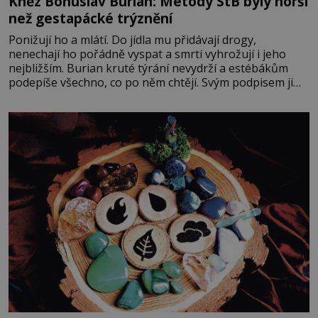
Kněz Bohuslav Burian: Metody StB byly horší
než gestapácké trýznění
Ponižují ho a mlátí. Do jídla mu přidávají drogy,
nenechají ho pořádně vyspat a smrtí vyhrožují i jeho
nejbližším. Burian kruté týrání nevydrží a estébákům
podepíše všechno, co po něm chtějí. Svým podpisem jim
potvrdí také to, že na něj během výslechů nikdo nevyvíjel
fyzický ani psychický nátlak. Syn brněnského řezníka
chce být knězem a