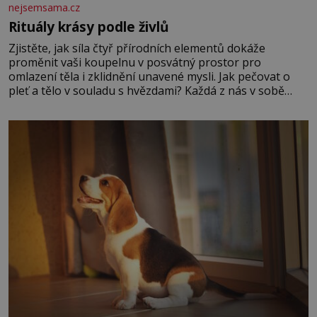
nejsemsama.cz
Rituály krásy podle živlů
Zjistěte, jak síla čtyř přírodních elementů dokáže
proměnit vaši koupelnu v posvátný prostor pro
omlazení těla i zklidnění unavené mysli. Jak pečovat o
pleť a tělo v souladu s hvězdami? Každá z nás v sobě
nese otisk vesmíru, který se projevuje nejen v naší
povaze, ale i v potřebách naší pokožky. Ohnivá znamení
Ženy narozené ve znamení Berana, Lva a Střelce v sobě
nesou žár, odvahu a neutuchající elán. Vaše