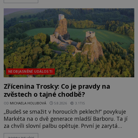
zmizením turistů? Ti, kteří se nebojí, nás mohou
následovat. Vstupujeme na pláž Dumas ve městě
Surat. Gu
NEOBJASNĚNÉ UDÁLOSTI
Zřícenina Trosky: Co je pravdy na
zvěstech o tajné chodbě?
OD
MICHAELA HOLUBOVÁ
5.8.2026
3.1TIS
„Budeš se smažit v horoucích peklech!“ povykuje
Markéta na o dvě generace mladší Barboru. Ta jí
za chvíli slovní palbu opětuje. První je zarytá
katolička, druhá přesvědčená kališnice. A každá z