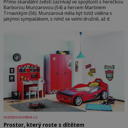
Přímo skandální zvěsti zaznívají ve spojitosti s herečkou
Barborou Munzarovou (54) a hercem Martinem
Trnavským (56). Munzarová měla být totiž viděna s
jakýmsi sympaťákem, s nímž se velmi družně, až d
rezidenceonline.cz
Prostor, který roste s dítětem