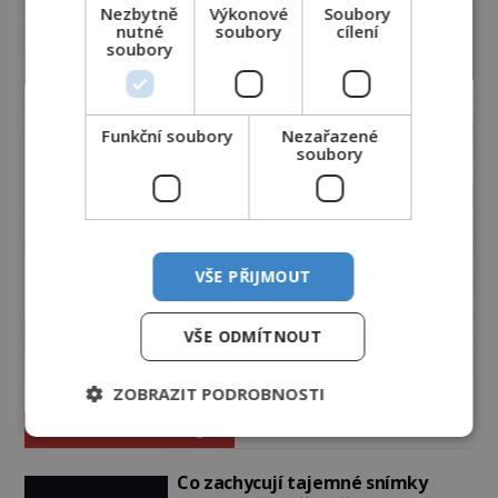
Nezbytně
Výkonové
Soubory
nutné
soubory
cílení
soubory
Funkční soubory
Nezařazené
soubory
VŠE PŘIJMOUT
VŠE ODMÍTNOUT
ZOBRAZIT PODROBNOSTI
Vesmír a technologie
Co zachycují tajemné snímky