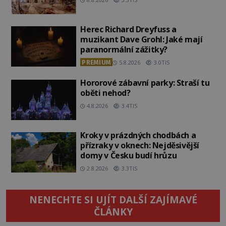
Herec Richard Dreyfuss a
muzikant Dave Grohl: Jaké mají
paranormální zážitky?
PREMIUM
5.8.2026
3.0TIS
Hororové zábavní parky: Straší tu
oběti nehod?
4.8.2026
3.4TIS
Kroky v prázdných chodbách a
přízraky v oknech: Nejděsivější
domy v Česku budí hrůzu
2.8.2026
3.3TIS
NENECHTE SI UJÍT DALŠÍ ZAJÍMAVÉ
ČLÁNKY