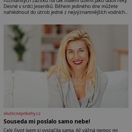
rozmanitých zážitků na tak malém území jako údolí řeky
Desné v srdci Jeseníků. Během jediného dne můžete
nahlédnout do útrob jedné z nejvýznamnějších vodních
elektráren v Evropě, vydat se na horské hřebeny, projet
se na koloběžce a den zakončit poznáváním památek ve
Velkých Losinách nebo v termálním
skutecnepribehy.cz
Souseda mi poslalo samo nebe!
Celý život jsem si vystačila sama. Až vážná nemoc mi