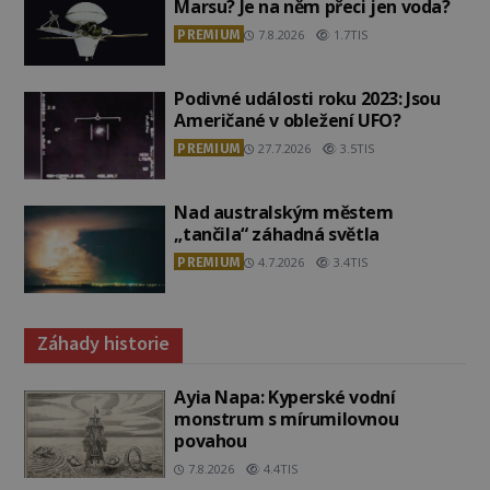
Marsu? Je na něm přeci jen voda?
PREMIUM
7.8.2026
1.7TIS
Podivné události roku 2023: Jsou
Američané v obležení UFO?
PREMIUM
27.7.2026
3.5TIS
Nad australským městem
„tančila“ záhadná světla
PREMIUM
4.7.2026
3.4TIS
Záhady historie
Ayia Napa: Kyperské vodní
monstrum s mírumilovnou
povahou
7.8.2026
4.4TIS