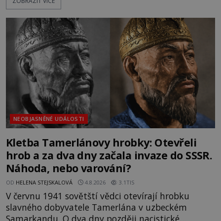
ZOBRAZIT VÍCE
nich se usídlí na jedné z věží slavného hradu
Trosky. Šlechtic Ota IV. z Bergova (1399–1452) patří
mezi vůdce protihusitského boje. Za manželku má
skutečně jistou
NEOBJASNĚNÉ UDÁLOSTI
Kletba Tamerlánovy hrobky: Otevřeli
hrob a za dva dny začala invaze do SSSR.
Náhoda, nebo varování?
OD
HELENA STEJSKALOVÁ
4.8.2026
3.1TIS
V červnu 1941 sovětští vědci otevírají hrobku
slavného dobyvatele Tamerlána v uzbeckém
Samarkandu. O dva dny později nacistické