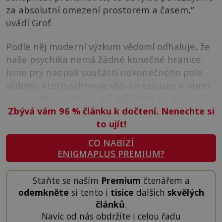
za absolutní omezení prostorem a časem,“
uvádí Grof.
Podle něj moderní výzkum vědomí odhaluje, že
naše psychika nemá žádné konečné hranice.
Jsme prý naopak součástí nekonečného pole
vědomí, které zahrnuje vše, co existuje v rámci
časoprostoru i mimo něj. Můžeme ho poznat?
Zbývá vám 96
%
článku k dočtení. Nenechte si
to ujít!
CO NABÍZÍ
ENIGMAPLUS PREMIUM?
Staňte se naším
Premium
čtenářem a
odemkněte
si tento i
tisíce
dalších
skvělých
článků
.
Navíc od nás obdržíte i celou řadu