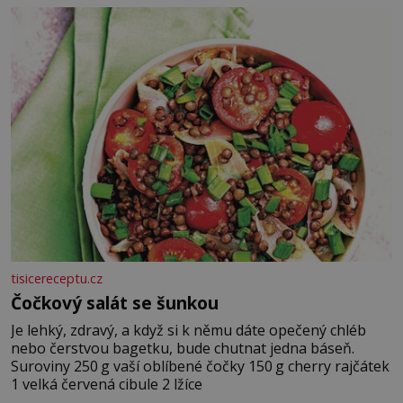
tisicereceptu.cz
Čočkový salát se šunkou
Je lehký, zdravý, a když si k němu dáte opečený chléb
nebo čerstvou bagetku, bude chutnat jedna báseň.
Suroviny 250 g vaší oblíbené čočky 150 g cherry rajčátek
1 velká červená cibule 2 lžíce