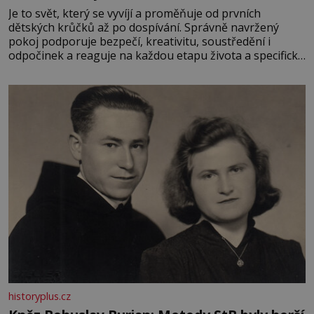
Je to svět, který se vyvíjí a proměňuje od prvních
dětských krůčků až po dospívání. Správně navržený
pokoj podporuje bezpečí, kreativitu, soustředění i
odpočinek a reaguje na každou etapu života a specifické
potřeby dítěte. Pro nejmenší je klíčová jednoduchost,
měkkost a bezpečí, proto by pokoj miminka měl působit
především klidně a útulně. Předškolní věk je
historyplus.cz