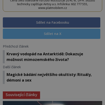
Cena SMS odeslané na číslo 9033320 je 20 Kč vč. DPH. Službu
technicky zajišťuje Airtoy a.s. Infolinka: 602 777 555,
www.platmobilem.cz
Sdílet na Facebooku
Sdílet na X
Předchozí článek
Krvavý vodopád na Antarktidě: Dokazuje
možnost mimozemského života?
Další článek
Magické bádání největšího okultisty: Rituály,
démoni a sex
Související články