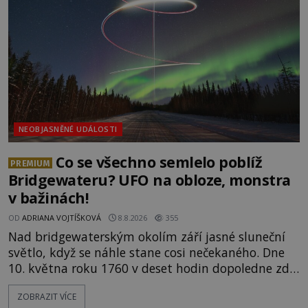
NEOBJASNĚNÉ UDÁLOSTI
Co se všechno semlelo poblíž
PREMIUM
Bridgewateru? UFO na obloze, monstra
v bažinách!
OD
ADRIANA VOJTÍŠKOVÁ
8.8.2026
355
Nad bridgewaterským okolím září jasné sluneční
světlo, když se náhle stane cosi nečekaného. Dne
10. května roku 1760 v deset hodin dopoledne zde
dojde k vůbec prvnímu historicky doloženému
ZOBRAZIT VÍCE
přeletu UFO. Podle záznamů vyzařuje takové