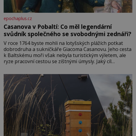
epochaplus.cz
Casanova v Pobaltí: Co měl legendární
svůdník společného se svobodnými zednáři?
V roce 1764 byste mohli na lotyšských plážích potkat
dobrodruha a sukničkáře Giacoma Casanovu. Jeho cesta
k Baltskému moři však nebyla turistickým výletem, ale
ryze pracovní cestou se zištnými úmysly. Jaký cíl
Casanova sledoval, když se například procházel uličkami
lotyšské Rigy? Casanova v Pobaltí kontaktoval tamní
zednářské lóže. Nebyl v této oblasti žádným nováčkem,
protože do zednářské