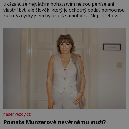
ukázala, že největším bohatstvím nejsou peníze ani
vlastní byt, ale člověk, který je ochotný podat pomocnou
ruku. Vždycky jsem byla spíš samotářka. Nepotřebovala
jsem kolem sebe partu kamarádek ani partnera. Stačily
mi knihy, práce a hlavně klid. Hned po studiích jsem
odešla z rodného města,
nasehvezdy.cz
Pomsta Munzarové nevěrnému muži?