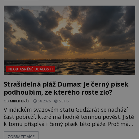
světlo, že vypadá jako „koule hořícího ohně“. Jde
jen o nějaký optický klam, nebo se zde skutečně
právě vznáší mimozemská loď
NEOBJASNĚNÉ UDÁLOSTI
Strašidelná pláž Dumas: Je černý písek
podhoubím, ze kterého roste zlo?
OD
MIREK BRÁT
6.8.2026
5.3TIS
V indickém svazovém státu Gudžarát se nachází
část pobřeží, které má hodně temnou pověst. Jistě
k tomu přispívá i černý písek této pláže. Proč má
pláž takové netypické zbarvení? Nakolik jsou
ZOBRAZIT VÍCE
pravdivé historky, že zde došlo k nevysvětlitelným