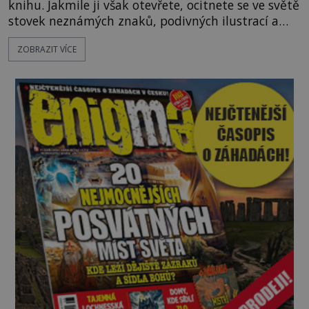
knihu. Jakmile ji však otevřete, ocitnete se ve světě
stovek neznámých znaků, podivných ilustrací a
textu, který už téměř dvě století vzdoruje všem
ZOBRAZIT VÍCE
pokusům o rozluštění. Rohoncský kodex patří mezi
největší záhady evropských dějin a dodnes nikdo s
jistotou neví, kdo jej napsal, kdy vznikl ani co
vlastně vypráví. Rohoncský kodex se poprvé
objevuje v roce