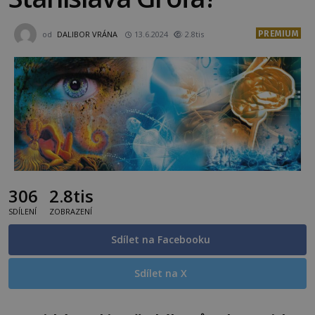
PREMIUM
od
DALIBOR VRÁNA
13.6.2024
2.8tis
306
2.8tis
SDÍLENÍ
ZOBRAZENÍ
Sdílet na Facebooku
Sdílet na X