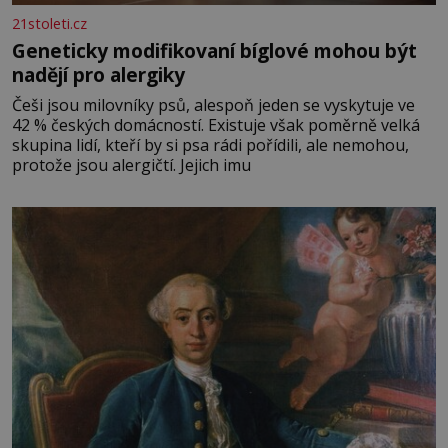
21stoleti.cz
Geneticky modifikovaní bíglové mohou být
nadějí pro alergiky
Češi jsou milovníky psů, alespoň jeden se vyskytuje ve
42 % českých domácností. Existuje však poměrně velká
skupina lidí, kteří by si psa rádi pořídili, ale nemohou,
protože jsou alergičtí. Jejich imu