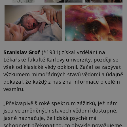
Stanislav Grof
(*1931) získal vzdělání na
Lékařské fakultě Karlovy univerzity, později se
však od klasické vědy odklonil. Začal se zabývat
výzkumem mimořádných stavů vědomí a údajně
dokázal, že každý z nás zná informace o celém
vesmíru.
„Překvapivě široké spektrum zážitků, jež nám
jsou ve změněných stavech vědomí dostupné,
jasně naznačuje, že lidská psýché má
schopnost překonat to, co obvykle považujeme