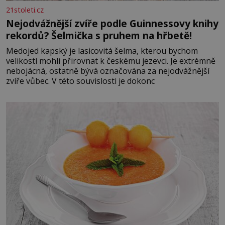
21stoleti.cz
Nejodvážnější zvíře podle Guinnessovy knihy
rekordů? Šelmička s pruhem na hřbetě!
Medojed kapský je lasicovitá šelma, kterou bychom
velikostí mohli přirovnat k českému jezevci. Je extrémně
nebojácná, ostatně bývá označována za nejodvážnější
zvíře vůbec. V této souvislosti je dokonc