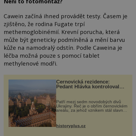
Není to fotomontáž?
Cawein začíná ihned provádět testy. Časem je
zjištěno, že rodina Fugate trpí
methemoglobinémií. Krevní porucha, která
může být geneticky podmíněná a mění barvu
kůže na namodralý odstín. Podle Caweina je
léčba možná pouze s pomocí tablet
methylenové modři.
Černovická rezidence:
Pedant Hlávka kontroloval
každou cihlu
Patří mezi sedm novodobých divů
Ukrajiny. Řeč je o obřím černovickém
areálu, za jehož vznikem stál slavný
český architekt Josef Hlávka. Ten si
na něm dal mimořádně záležet. Jeho
stavební plány by při ...
historyplus.cz