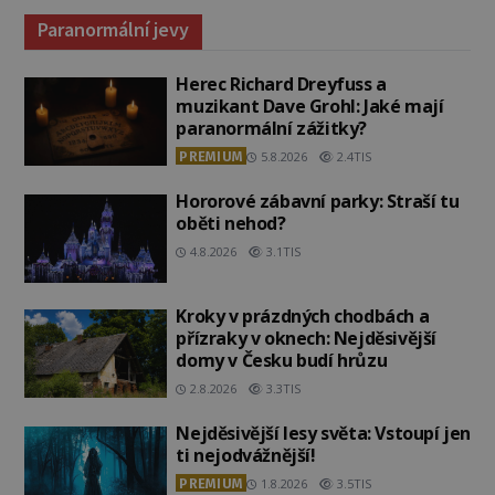
Paranormální jevy
Herec Richard Dreyfuss a
muzikant Dave Grohl: Jaké mají
paranormální zážitky?
PREMIUM
5.8.2026
2.4TIS
Hororové zábavní parky: Straší tu
oběti nehod?
4.8.2026
3.1TIS
Kroky v prázdných chodbách a
přízraky v oknech: Nejděsivější
domy v Česku budí hrůzu
2.8.2026
3.3TIS
Nejděsivější lesy světa: Vstoupí jen
ti nejodvážnější!
PREMIUM
1.8.2026
3.5TIS