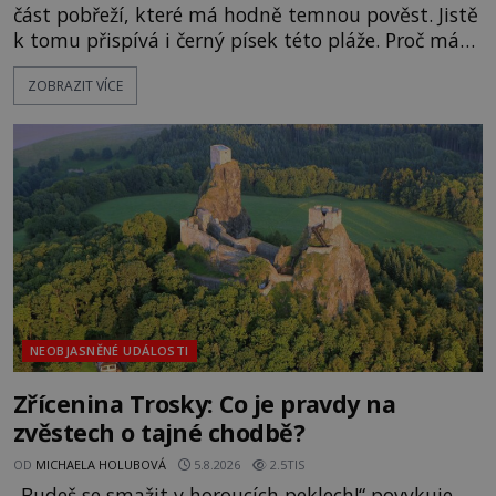
část pobřeží, které má hodně temnou pověst. Jistě
k tomu přispívá i černý písek této pláže. Proč má
pláž takové netypické zbarvení? Nakolik jsou
ZOBRAZIT VÍCE
pravdivé historky, že zde došlo k nevysvětlitelným
zmizením turistů? Ti, kteří se nebojí, nás mohou
následovat. Vstupujeme na pláž Dumas ve městě
Surat. Gu
NEOBJASNĚNÉ UDÁLOSTI
Zřícenina Trosky: Co je pravdy na
zvěstech o tajné chodbě?
OD
MICHAELA HOLUBOVÁ
5.8.2026
2.5TIS
„Budeš se smažit v horoucích peklech!“ povykuje