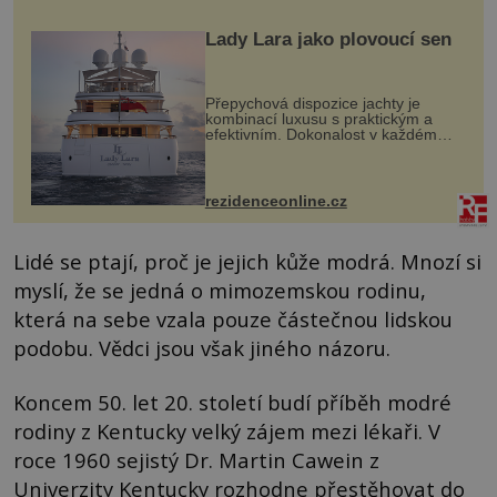
Lady Lara jako plovoucí sen
Přepychová dispozice jachty je
kombinací luxusu s praktickým a
efektivním. Dokonalost v každém
detailu představuje značka Fendi
Casa, kterou byly vybaveny její
paluby. Monacký přístav nabízí
každoročn...
rezidenceonline.cz
Lidé se ptají, proč je jejich kůže modrá. Mnozí si
myslí, že se jedná o mimozemskou rodinu,
která na sebe vzala pouze částečnou lidskou
podobu. Vědci jsou však jiného názoru.
Koncem 50. let 20. století budí příběh modré
rodiny z Kentucky velký zájem mezi lékaři. V
roce 1960 sejistý Dr. Martin Cawein z
Univerzity Kentucky rozhodne přestěhovat do