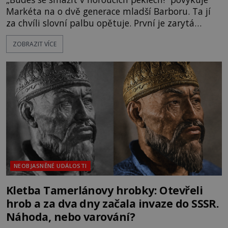
Markéta na o dvě generace mladší Barboru. Ta jí
za chvíli slovní palbu opětuje. První je zarytá
katolička, druhá přesvědčená kališnice. A každá z
ZOBRAZIT VÍCE
nich se usídlí na jedné z věží slavného hradu
Trosky. Šlechtic Ota IV. z Bergova (1399–1452) patří
mezi vůdce protihusitského boje. Za manželku má
skutečně jistou
NEOBJASNĚNÉ UDÁLOSTI
Kletba Tamerlánovy hrobky: Otevřeli
hrob a za dva dny začala invaze do SSSR.
Náhoda, nebo varování?