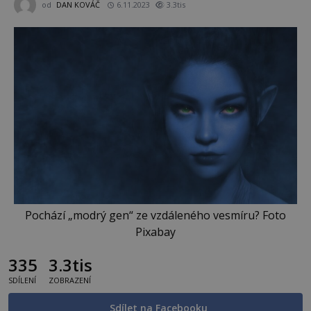
od
DAN KOVÁČ
6.11.2023
3.3tis
Pochází „modrý gen“ ze vzdáleného vesmíru? Foto
Pixabay
335
3.3tis
SDÍLENÍ
ZOBRAZENÍ
Sdílet na Facebooku