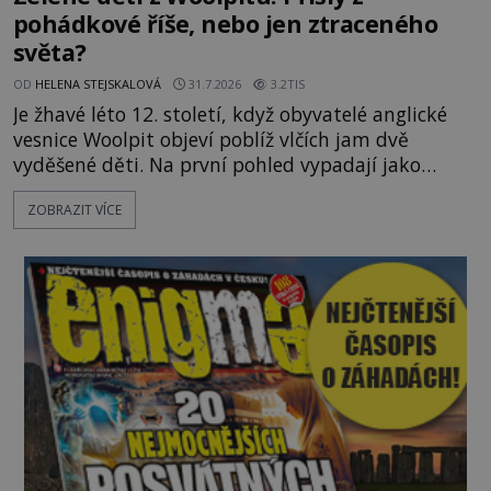
pohádkové říše, nebo jen ztraceného
světa?
OD
HELENA STEJSKALOVÁ
31.7.2026
3.2TIS
Je žhavé léto 12. století, když obyvatelé anglické
vesnice Woolpit objeví poblíž vlčích jam dvě
vyděšené děti. Na první pohled vypadají jako
každé jiné, až na jednu děsivou výjimku. Jejich
ZOBRAZIT VÍCE
kůže má nazelenalý odstín, mluví
nesrozumitelnou řečí a odmítají jakékoli jídlo
kromě syrových bobů. Příběh se rychle stává
jednou z největších záhad středověké Anglie a ani
po téměř devíti stech letech není