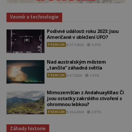
Vesmír a technologie
Podivné události roku 2023: Jsou
Američané v obležení UFO?
PREMIUM
27.7.2026
3.5TIS
Nad australským městem
„tančila“ záhadná světla
PREMIUM
4.7.2026
3.4TIS
Mimozemšťan z Andahuaylillas: Čí
jsou ostatky zakrslého stvoření s
ohromnou lebkou?
PREMIUM
26.6.2026
2.9TIS
Záhady historie