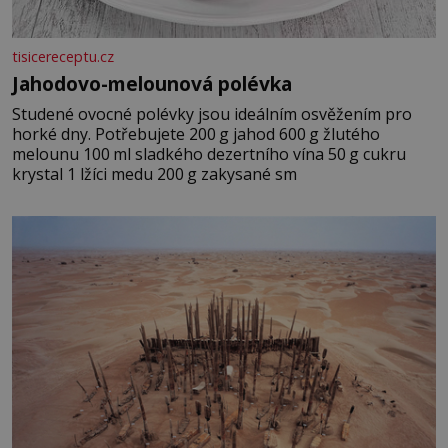
tisicereceptu.cz
Jahodovo-melounová polévka
Studené ovocné polévky jsou ideálním osvěžením pro
horké dny. Potřebujete 200 g jahod 600 g žlutého
melounu 100 ml sladkého dezertního vína 50 g cukru
krystal 1 lžíci medu 200 g zakysané sm