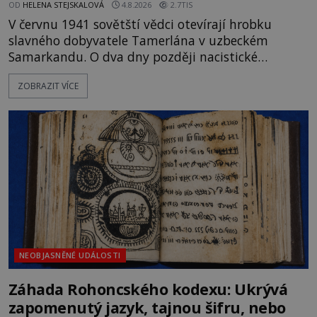
OD
HELENA STEJSKALOVÁ
4.8.2026
2.7TIS
V červnu 1941 sovětští vědci otevírají hrobku
slavného dobyvatele Tamerlána v uzbeckém
Samarkandu. O dva dny později nacistické
Německo zahajuje operaci Barbarossa a napadá
ZOBRAZIT VÍCE
Sovětský svaz. Shoda dat je natolik zarážející, že se
rodí jedna z nejslavnějších „kleteb“ 20. století. Je
na legendě něco pravdy, nebo jde jen o fascinující
souhru okolností? Když antropolog Michail
Gerasimov (1907-1970) a
NEOBJASNĚNÉ UDÁLOSTI
Záhada Rohoncského kodexu: Ukrývá
zapomenutý jazyk, tajnou šifru, nebo