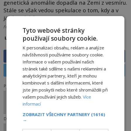
genetická anomálie dopadla na Zemi z vesmíru.
Stále se však vedou spekulace o tom, kdy a v
jaké podobě.
Foto: Pixabay a CC
Tyto webové stránky
Kentucky
používají soubory cookie.
Lokalita:
K personalizaci obsahu, reklam a analýze
návštěvnosti používáme soubory cookie.
Sdílet na Facebooku
Informace o vašem používání našich
stránek také sdílíme s našimi reklamními a
Sdílet na X
analytickými partnery, kteří je mohou
kombinovat s dalšími informacemi, které
Předchozí článek
jste jim poskytli nebo které shromáždili při
Tajemství Tisulské princezny: Perfektně
vašem používání jejich služeb.
Více
zachovalé pozůstatky v sarkofágu, nebo jen
informací
podvod?
ZOBRAZIT VŠECHNY PARTNERY
(1616)
Další článek
→
Přízračný vlak ze St. Louis: Jde o ozvěnu dávné