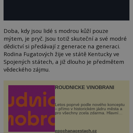
Doba, kdy jsou lidé s modrou kůží pouze
mýtem, je pryč. Jsou totiž skuteční a své modré
dědictví si předávají z generace na generaci.
Rodina Fugatových žije ve státě Kentucky ve
Spojených státech, a již dlouho je předmětem
vědeckého zájmu.
ROUDNICKÉ VINOBRANÍ
Letos poprvé podle nového konceptu
– přímo v historickém jádru města a
pro všechny zcela zdarma. Hlavní
program se odehraje na Karlově a
Husově náměstí. Návštěvníci se
mohou těšit na víno, burčák, pes...
epochanacestach.cz