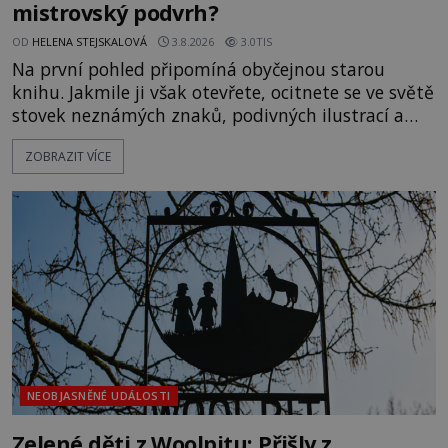
mistrovský podvrh?
OD
HELENA STEJSKALOVÁ
3.8.2026
3.0TIS
Na první pohled připomíná obyčejnou starou
knihu. Jakmile ji však otevřete, ocitnete se ve světě
stovek neznámých znaků, podivných ilustrací a
textu, který už téměř dvě století vzdoruje všem
ZOBRAZIT VÍCE
pokusům o rozluštění. Rohoncský kodex patří mezi
největší záhady evropských dějin a dodnes nikdo s
jistotou neví, kdo jej napsal, kdy vznikl ani co
vlastně vypráví. Rohoncský kodex se poprvé
objevuje v roce
NEOBJASNĚNÉ UDÁLOSTI
Zelené děti z Woolpitu: Přišly z