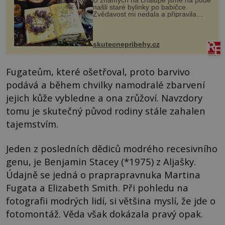
U známých na chalupě jsme na půdě
našli staré bylinky po babičce.
Zvědavost mi nedala a připravila
jsem si z nich lektvar… Zimní pobyt
na chalupě se pro mě vlastní vinou
změnil v děsivý zážitek, na kt...
skutecnepribehy.cz
Fugateům, které ošetřoval, proto barvivo
podává a během chvilky namodralé zbarvení
jejich kůže vybledne a ona zrůžoví. Navzdory
tomu je skutečný původ rodiny stále zahalen
tajemstvím.
Jeden z posledních dědiců modrého recesivního
genu, je Benjamin Stacey (*1975) z Aljašky.
Údajně se jedná o praprapravnuka Martina
Fugata a Elizabeth Smith. Při pohledu na
fotografii modrých lidí, si většina myslí, že jde o
fotomontáž. Věda však dokázala pravý opak.