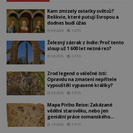
Kam zmizely ostatky světců?
Relikvie, které putují Evropou a
dodnes budí úžas
6.8.2026
1.6TIS
Železný zázrak z Indie: Proč tento
sloup už 1 600 let nezná rez?
5.8.2026
2.2TIS
Zrod legend o válečné lsti:
Opravdu na zmatení nepřítele
vypouštěli vypasené králíky?
3.8.2026
3.3TIS
Mapa Piriho Reise: Zakázané
vědění starověku, nebo jen
geniální práce osmanského
admirála?
1.8.2026
3.3TIS