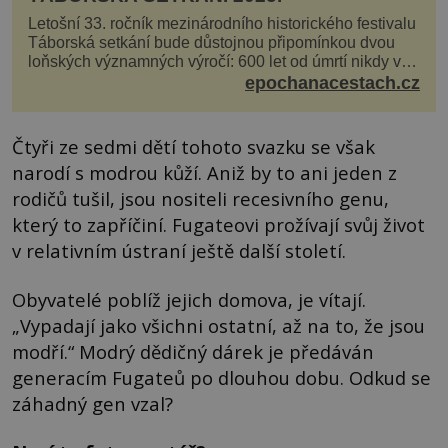
Letošní 33. ročník mezinárodního historického festivalu
Táborská setkání bude důstojnou připomínkou dvou
loňských významných výročí: 600 let od úmrtí nikdy v
poli neporaženého hejtmana Jana Žižky z Tr...
epochanacestach.cz
Čtyři ze sedmi dětí tohoto svazku se však
narodí s modrou kůží. Aniž by to ani jeden z
rodičů tušil, jsou nositeli recesivního genu,
který to zapříčiní. Fugateovi prožívají svůj život
v relativním ústraní ještě další století.
Obyvatelé poblíž jejich domova, je vítají.
„Vypadají jako všichni ostatní, až na to, že jsou
modří.“ Modrý dědičný dárek je předáván
generacím Fugateů po dlouhou dobu. Odkud se
záhadný gen vzal?