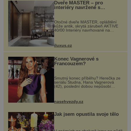
Dveře MASTER – pro
interiéry navržené s
rozumem i vášní!
Otočné dveře MASTER, opláštění
kůže antik, skrytá zárubeň AKTIVE
40/00 Interiéry navrhované na
zakázku často vyžadují atypické
rozměry nejen nábytku, ale i
otvorových prvků. Technické zázemí
iluxus.cz
dnes umož...
Konec Vagnerové s
Francouzem?
Smutný konec příběhu? Herečka ze
seriálu Studna, Hana Vagnerová
(42), poslední dobou nepůsobí
nejšťastněji. Ačkoli časy její anorexie
jsou už dávno pryč a opět se pyšnila
ženskými křivkami, najednou s...
nasehvezdy.cz
Jak jsem opustila svoje tělo