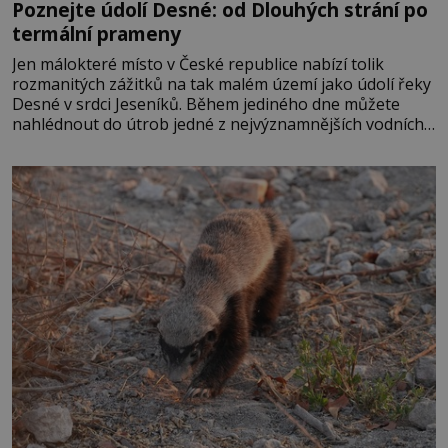
Poznejte údolí Desné: od Dlouhých strání po
termální prameny
Jen málokteré místo v České republice nabízí tolik
rozmanitých zážitků na tak malém území jako údolí řeky
Desné v srdci Jeseníků. Během jediného dne můžete
nahlédnout do útrob jedné z nejvýznamnějších vodních
elektráren v Evropě, vydat se na horské hřebeny, projet
se na koloběžce a den zakončit poznáváním památek ve
Velkých Losinách nebo v termálním