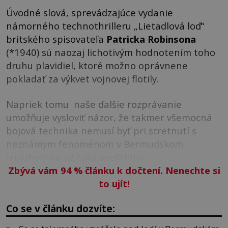
Úvodné slová, sprevádzajúce vydanie
námorného technothrilleru „Lietadlová loď“
britského spisovateľa
Patricka Robinsona
(*1940) sú naozaj lichotivým hodnotením toho
druhu plavidiel, ktoré možno oprávnene
pokladať za výkvet vojnovej flotily.
Napriek tomu naše ďalšie rozprávanie
umožňuje vysloviť názor, že takmer všemocná
bojová technika nemusí byť pri stretnutí s
neznámym fenoménom v Bermudskom
trojuholníku až taká spoľahlivá.
Zbývá vám 94
%
článku k dočtení. Nenechte si
to ujít!
Co se v článku dozvíte: