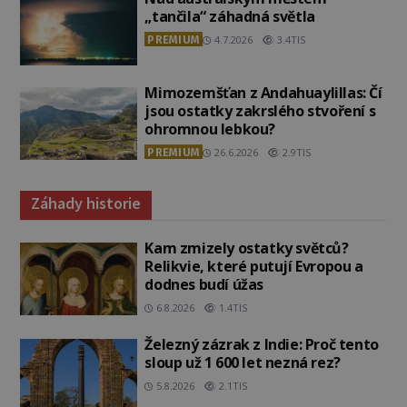
„tančila“ záhadná světla
PREMIUM
4.7.2026
3.4TIS
Mimozemšťan z Andahuaylillas: Čí
jsou ostatky zakrslého stvoření s
ohromnou lebkou?
PREMIUM
26.6.2026
2.9TIS
Záhady historie
Kam zmizely ostatky světců?
Relikvie, které putují Evropou a
dodnes budí úžas
6.8.2026
1.4TIS
Železný zázrak z Indie: Proč tento
sloup už 1 600 let nezná rez?
5.8.2026
2.1TIS