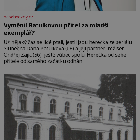
nasehvezdy.cz
Vyměnil Batulkovou přítel za mladší
exemplář?
Už nějaký čas se lidé ptali, jestli jsou herečka ze seriálu
Slunečná Dana Batulková (68) a její partner, režisér
Ondřej Zajíc (56), ještě vůbec spolu. Herečka od sebe
přítele od samého začátku odhán