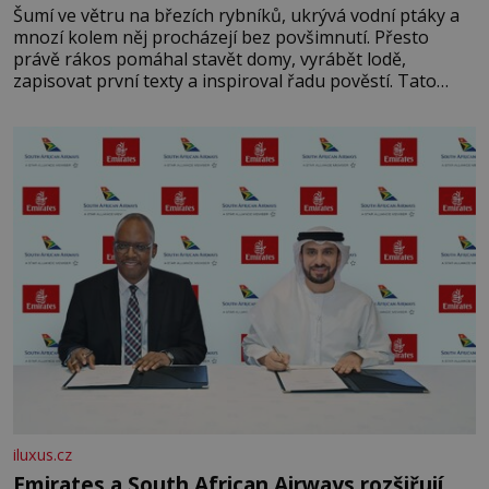
Šumí ve větru na březích rybníků, ukrývá vodní ptáky a
mnozí kolem něj procházejí bez povšimnutí. Přesto
právě rákos pomáhal stavět domy, vyrábět lodě,
zapisovat první texty a inspiroval řadu pověstí. Tato
skromná, ale užitečná rostlina provází člověka už tisíce
let. Většina lidí vnímá rákos jen jako obyčejnou kulisu
letního koupání. Stačí se však podívat
iluxus.cz
Emirates a South African Airways rozšiřují