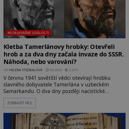
NEOBJASNĚNÉ UDÁLOSTI
Kletba Tamerlánovy hrobky: Otevřeli
hrob a za dva dny začala invaze do SSSR.
Náhoda, nebo varování?
OD
HELENA STEJSKALOVÁ
4.8.2026
2.6TIS
V červnu 1941 sovětští vědci otevírají hrobku
slavného dobyvatele Tamerlána v uzbeckém
Samarkandu. O dva dny později nacistické
Německo zahajuje operaci Barbarossa a napadá
ZOBRAZIT VÍCE
Sovětský svaz. Shoda dat je natolik zarážející, že se
rodí jedna z nejslavnějších „kleteb“ 20. století. Je
na legendě něco pravdy, nebo jde jen o fascinující
souhru okolností? Když antropolog Michail