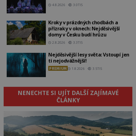
4.8.2026
3.0TIS
Kroky v prázdných chodbách a
přízraky v oknech: Nejděsivější
domy v Česku budí hrůzu
2.8.2026
3.3TIS
Nejděsivější lesy světa: Vstoupí jen
ti nejodvážnější!
PREMIUM
1.8.2026
3.5TIS
NENECHTE SI UJÍT DALŠÍ ZAJÍMAVÉ
ČLÁNKY