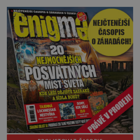
nesrozumitelnou řečí a odmítají jakékoli jídlo
kromě syrových bobů. Příběh se rychle stává
jednou z největších záhad středověké Anglie a ani
po téměř devíti stech letech není