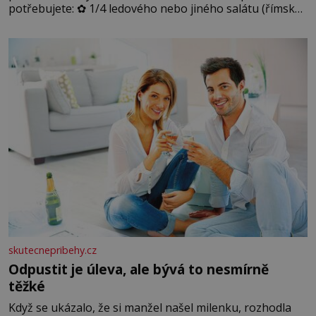
potřebujete: ✿ 1/4 ledového nebo jiného salátu (římský
salát, polníček…) ✿ 1 malá konzerva kukuřice ✿ ½
okurky ✿ 2 rajčata Zálivka: ✿ 4 lžíce olivového oleje ✿ 1
lžíci citronové šťávy ✿ ½ stroužku
skutecnepribehy.cz
Odpustit je úleva, ale bývá to nesmírně
těžké
Když se ukázalo, že si manžel našel milenku, rozhodla