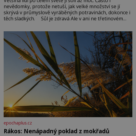
Většina lidí po celém světě jí soli až moc. Často i
nevědomky, protože netuší, jak velké množství se jí
skrývá v průmyslově vyráběných potravinách, dokonce i
těch sladkých. Sůl je zdravá Ale v ani ne třetinovém
množství, než je pro většinu populace běžné. Její
základní složky– sodík a chlór – jsou zásadní pro
správné hospodaření
epochaplus.cz
Rákos: Nenápadný poklad z mokřadů