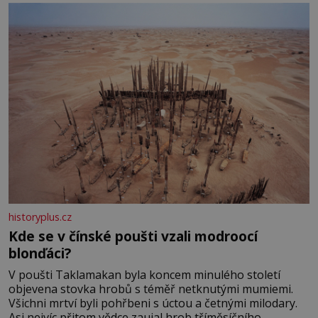
historyplus.cz
Kde se v čínské poušti vzali modroocí
blonďáci?
V poušti Taklamakan byla koncem minulého století
objevena stovka hrobů s téměř netknutými mumiemi.
Všichni mrtví byli pohřbeni s úctou a četnými milodary.
Asi nejvíc přitom vědce zaujal hrob tříměsíčního