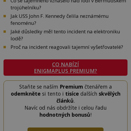
Co se tajemného vznášelo nad lodí v Bermudském
trojúhelníku?
Jak USS John F. Kennedy čelila neznámému
fenoménu?
Jaké důsledky měl tento incident na elektroniku
lodě?
Proč na incident reagovali tajemní vyšetřovatelé?
CO NABÍZÍ
ENIGMAPLUS PREMIUM?
Staňte se naším
Premium
čtenářem a
odemkněte
si tento i
tisíce
dalších
skvělých
článků
.
Navíc od nás obdržíte i celou řadu
hodnotných bonusů
!