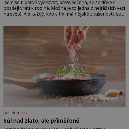
jsem se trpělivě vyčkávat, přesvědčena, že se dříve či
později vrátí k rodině. Možná je to jedna z nejtěžších věcí
na světě. Ale každý, kdo s tím má nějaké zkušenosti, se
zapřísahá, že pokud odpustíte, znatelně se vám uleví.
Když se ke mně doneslo, že si manžel pořídil milenku,
panidomu.cz
Sůl nad zlato, ale přiměřeně