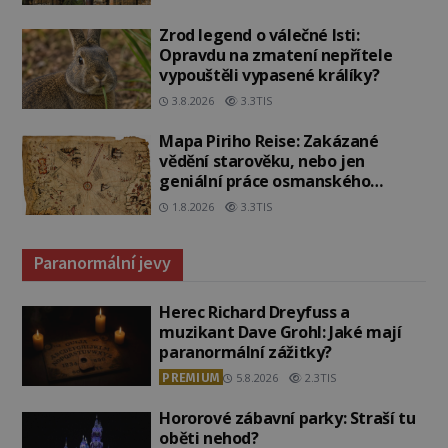
Zrod legend o válečné lsti:
Opravdu na zmatení nepřítele
vypouštěli vypasené králíky?
3.8.2026
3.3TIS
Mapa Piriho Reise: Zakázané
vědění starověku, nebo jen
geniální práce osmanského
admirála?
1.8.2026
3.3TIS
Paranormální jevy
Herec Richard Dreyfuss a
muzikant Dave Grohl: Jaké mají
paranormální zážitky?
PREMIUM
5.8.2026
2.3TIS
Hororové zábavní parky: Straší tu
oběti nehod?