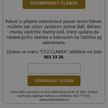
ODEMKNOUT ČLÁNEK
Pokud si přejete odemknout pouze tento článek,
můžete tak učinit zasláním jediné SMS. Během
chvilky obdržíte číselný kód, který opíšete do
následujícího okénka a kliknutím na tlačítko jej
odemknete.
Zprávu ve tvaru "CTU CLANEK" odešlete na číslo
903 33 20
.
ODEMKNOUT KÓDEM
Cena SMS odeslané na číslo 9033320 je 20 Kč vč. DPH. Službu
technicky zajišťuje Airtoy a.s. Infolinka: 602 777 555,
www.platmobilem.cz