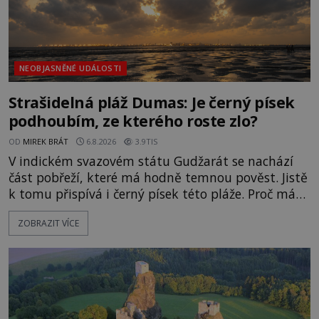
NEOBJASNĚNÉ UDÁLOSTI
Strašidelná pláž Dumas: Je černý písek
podhoubím, ze kterého roste zlo?
OD
MIREK BRÁT
6.8.2026
3.9TIS
V indickém svazovém státu Gudžarát se nachází
část pobřeží, které má hodně temnou pověst. Jistě
k tomu přispívá i černý písek této pláže. Proč má
pláž takové netypické zbarvení? Nakolik jsou
ZOBRAZIT VÍCE
pravdivé historky, že zde došlo k nevysvětlitelným
zmizením turistů? Ti, kteří se nebojí, nás mohou
následovat. Vstupujeme na pláž Dumas ve městě
Surat. Gu