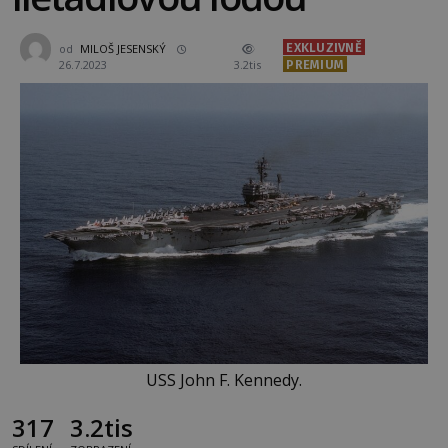
EXKLUZIVNĚ
od
MILOŠ JESENSKÝ
26.7.2023
3.2tis
PREMIUM
USS John F. Kennedy.
317
3.2tis