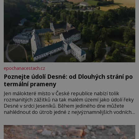
epochanacestach.cz
Poznejte údolí Desné: od Dlouhých strání po
termální prameny
Jen málokteré místo v České republice nabízí tolik
rozmanitých zážitků na tak malém území jako údolí řeky
Desné v srdci Jeseníků. Během jediného dne můžete
nahlédnout do útrob jedné z nejvýznamnějších vodních
elektráren v Evropě, vydat se na horské hřebeny, projet
se na koloběžce a den zakončit poznáváním památek ve
Velkých Losinách nebo v termálním