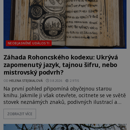
Gerasimov (1907-1970) a
NEOBJASNĚNÉ UDÁLOSTI
Záhada Rohoncského kodexu: Ukrývá
zapomenutý jazyk, tajnou šifru, nebo
mistrovský podvrh?
OD
HELENA STEJSKALOVÁ
3.8.2026
2.9TIS
Na první pohled připomíná obyčejnou starou
knihu. Jakmile ji však otevřete, ocitnete se ve světě
stovek neznámých znaků, podivných ilustrací a
textu, který už téměř dvě století vzdoruje všem
ZOBRAZIT VÍCE
pokusům o rozluštění. Rohoncský kodex patří mezi
největší záhady evropských dějin a dodnes nikdo s
jistotou neví, kdo jej napsal, kdy vznikl ani co