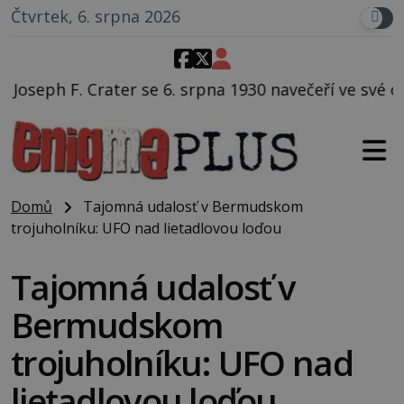
Čtvrtek, 6. srpna 2026
 srpna 1930 navečeří ve své oblíbené restauraci, pak 
Domů
Tajomná udalosť v Bermudskom
trojuholníku: UFO nad lietadlovou loďou
Tajomná udalosť v
Bermudskom
trojuholníku: UFO nad
lietadlovou loďou