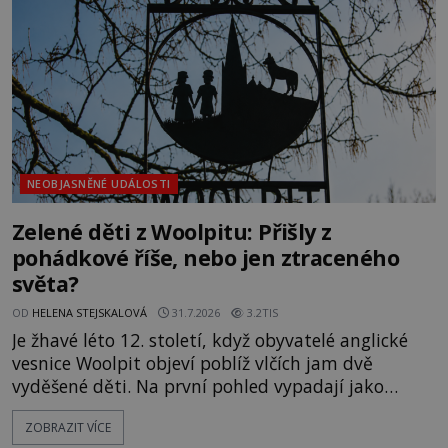
vlastně vypráví. Rohoncský kodex se poprvé
objevuje v roce
NEOBJASNĚNÉ UDÁLOSTI
Zelené děti z Woolpitu: Přišly z
pohádkové říše, nebo jen ztraceného
světa?
OD
HELENA STEJSKALOVÁ
31.7.2026
3.2TIS
Je žhavé léto 12. století, když obyvatelé anglické
vesnice Woolpit objeví poblíž vlčích jam dvě
vyděšené děti. Na první pohled vypadají jako
každé jiné, až na jednu děsivou výjimku. Jejich
ZOBRAZIT VÍCE
kůže má nazelenalý odstín, mluví