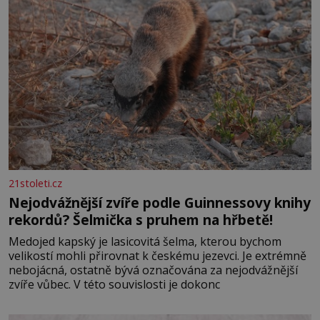
21stoleti.cz
Nejodvážnější zvíře podle Guinnessovy knihy
rekordů? Šelmička s pruhem na hřbetě!
Medojed kapský je lasicovitá šelma, kterou bychom
velikostí mohli přirovnat k českému jezevci. Je extrémně
nebojácná, ostatně bývá označována za nejodvážnější
zvíře vůbec. V této souvislosti je dokonc