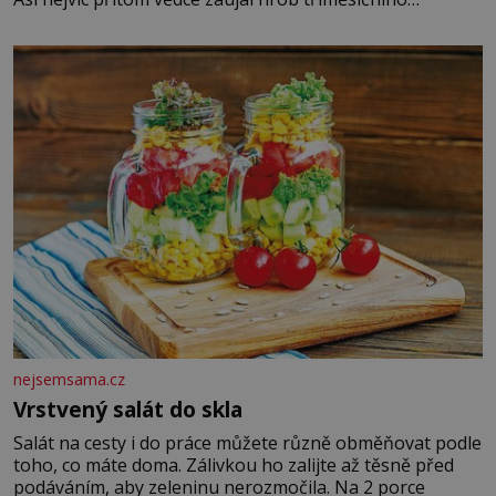
chlapečka s modrou filcovou čapkou, z níž se draly
blonďaté vlásky. Fakt, že jsou těla dávných lidí nesmírně
dobře zachovalá, přičítají odborníci zdejším klimatickým
podmínkám. Sucho, prosolené písky a extrémně
nejsemsama.cz
Vrstvený salát do skla
Salát na cesty i do práce můžete různě obměňovat podle
toho, co máte doma. Zálivkou ho zalijte až těsně před
podáváním, aby zeleninu nerozmočila. Na 2 porce