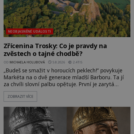
NEOBJASNĚNÉ UDÁLOSTI
Zřícenina Trosky: Co je pravdy na
zvěstech o tajné chodbě?
OD
MICHAELA HOLUBOVÁ
5.8.2026
2.4TIS
„Budeš se smažit v horoucích peklech!“ povykuje
Markéta na o dvě generace mladší Barboru. Ta jí
za chvíli slovní palbu opětuje. První je zarytá
katolička, druhá přesvědčená kališnice. A každá z
ZOBRAZIT VÍCE
nich se usídlí na jedné z věží slavného hradu
Trosky. Šlechtic Ota IV. z Bergova (1399–1452) patří
mezi vůdce protihusitského boje. Za manželku má
skutečně jistou