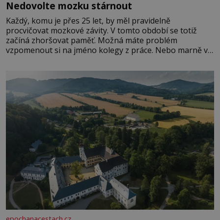
Nedovolte mozku stárnout
Každý, komu je přes 25 let, by měl pravidelně
procvičovat mozkové závity. V tomto období se totiž
začíná zhoršovat paměť. Možná máte problém
vzpomenout si na jméno kolegy z práce. Nebo marně v
paměti lovíte název knížky, kterou jste nedávno přečetli.
Je to opravdu tak, s věkem jako kdyby se paměť
rozhodla stávkovat. Cvičte
epochanacestach.cz