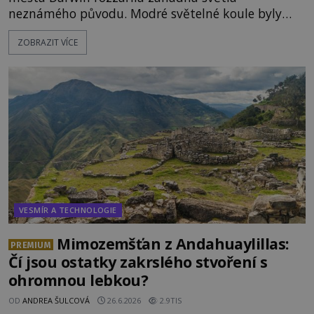
neznámého původu. Modré světelné koule byly
viditelné nejméně dvacet minut, během nichž se
ZOBRAZIT VÍCE
opakovaně objevovaly a zase mizely. Svědek, který
úkaz zachytil na mobilní telefon, se domnívá, že
mohlo jít o návštěvu ze světa duchů. Záhadný
záznam okamžitě rozpoutal deb
VESMÍR A TECHNOLOGIE
Mimozemšťan z Andahuaylillas:
PREMIUM
Čí jsou ostatky zakrslého stvoření s
ohromnou lebkou?
OD
ANDREA ŠULCOVÁ
26.6.2026
2.9TIS