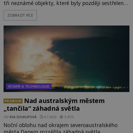
tři neznámé objekty, které byly později sestřeleny.
Do dnešních dnů nebyly trosky těchto létajících
ZOBRAZIT VÍCE
těles objeveny. Je možné, že šlo o nějaké nové
armádní výzkumné technologie? Nebo snad byly
mimozemského původu? Dne 4. února roku 2023
vydává
VESMÍR A TECHNOLOGIE
Nad australským městem
PREMIUM
„tančila“ záhadná světla
OD
EVA SOUKUPOVÁ
4.7.2026
3.4TIS
Noční oblohu nad okrajem severoaustralského
města Darwin rozzářila záhadná světla