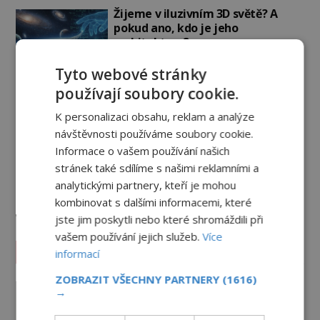
Žijeme v iluzivním 3D světě? A
pokud ano, kdo je jeho
architektem?
PREMIUM
23.6.2026
3.5TIS
Tyto webové stránky
Svět jako počítačová simulace!
používají soubory cookie.
Žijeme v Matrixu?
K personalizaci obsahu, reklam a analýze
16.6.2026
3.2TIS
návštěvnosti používáme soubory cookie.
Informace o vašem používání našich
Důkaz mimozemské základny na
stránek také sdílíme s našimi reklamními a
dně moře? Rudé skvrny v oceánu,
analytickými partnery, kteří je mohou
ze kterých srší blesky!
kombinovat s dalšími informacemi, které
8.6.2026
3.0TIS
jste jim poskytli nebo které shromáždili při
vašem používání jejich služeb.
Více
Záhady historie
informací
ZOBRAZIT VŠECHNY PARTNERY
(1616)
Ayia Napa: Kyperské vodní
→
monstrum s mírumilovnou
povahou