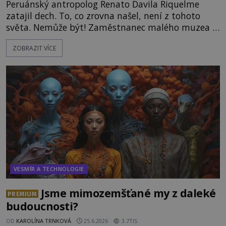
Peruánský antropolog Renato Davila Riquelme
zatajil dech. To, co zrovna našel, není z tohoto
světa. Nemůže být! Zaměstnanec malého muzea v
peruánském městečku Andahuaylillas nedaleko
ZOBRAZIT VÍCE
legendárního Cuzca pomalu sestupuje z posvátné
hory Apu a přemýšlí, jak s touto zprávou naloží.
Právě nalezl ostatky dvou mimozemšťanů! Vědci
nad nálezem kroutí hlavou. Už na
VESMÍR A TECHNOLOGIE
Jsme mimozemšťané my z daleké
PREMIUM
budoucnosti?
OD
KAROLÍNA TRNKOVÁ
25.6.2026
3.7TIS