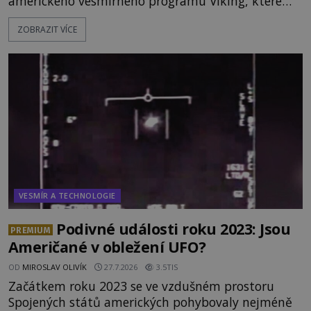
amerického vesmírného programu Viking, které
jsou schopny pořídit fotografie záhadami
ZOBRAZIT VÍCE
opředené rudé planety. Viking 1 zde zaznamená
něco naprosto nečekaného. V marsovské oblasti
zvané Cydonie totiž zachytí podivný útvar
připomínající lidskou tvář. NASA (Národní úřad
VESMÍR A TECHNOLOGIE
Podivné události roku 2023: Jsou
PREMIUM
Američané v obležení UFO?
OD
MIROSLAV OLIVÍK
27.7.2026
3.5TIS
Začátkem roku 2023 se ve vzdušném prostoru
Spojených států amerických pohybovaly nejméně