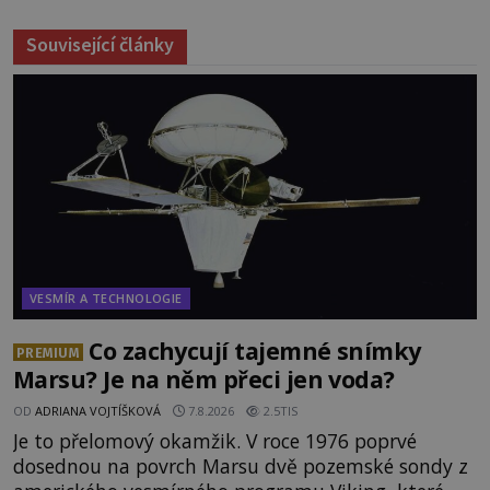
Související články
VESMÍR A TECHNOLOGIE
Co zachycují tajemné snímky
PREMIUM
Marsu? Je na něm přeci jen voda?
OD
ADRIANA VOJTÍŠKOVÁ
7.8.2026
2.5TIS
Je to přelomový okamžik. V roce 1976 poprvé
dosednou na povrch Marsu dvě pozemské sondy z