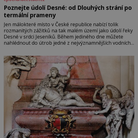
Poznejte údolí Desné: od Dlouhých strání po
termální prameny
Jen málokteré místo v České republice nabízí tolik
rozmanitých zážitků na tak malém území jako údolí řeky
Desné v srdci Jeseníků. Během jediného dne můžete
nahlédnout do útrob jedné z nejvýznamnějších vodních
elektráren v Evropě, vydat se na horské hřebeny, projet
se na koloběžce a den zakončit poznáváním památek ve
Velkých Losinách nebo v termálním