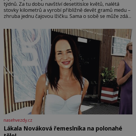
týdnů. Za tu dobu navštíví desetitisíce květů, nalétá
stovky kilometrů a vyrobí přibližně devět gramů medu –
zhruba jednu čajovou lžičku. Sama o sobě se může zdát
bezvýznamná. Teprve když se spojí s dalšími desítkami
tisíc příslušnic svého včelstva, vznikne jeden z
nejdokonalejších organismů
nasehvezdy.cz
Lákala Nováková řemeslníka na polonahé
tělo!