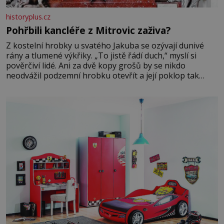
historyplus.cz
Pohřbili kancléře z Mitrovic zaživa?
Z kostelní hrobky u svatého Jakuba se ozývají dunivé
rány a tlumené výkřiky. „To jistě řádí duch,“ myslí si
pověrčiví lidé. Ani za dvě kopy grošů by se nikdo
neodvážil podzemní hrobku otevřít a její poklop tak
raději jen skrápí svěcenou vodou. Za několik dní divné
burácení skutečně ustane. Když o mnoho let později
hrobku