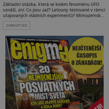
Základní otázka, která se kolem fenoménu UFO
vznáší, zní: Co jsou zač? Letouny testované v rámci
utajovaných vládních experimentů? Mimozemské
vesmírné lodě plnící na Zemi nám neznámý úkol?
ZOBRAZIT VÍCE
Skokani mezi dimenzemi, putující po mostech
skrze reality do paralelních světů? O všech těchto
možnostech již desítky let vzrušeně diskutují
vědci, ufologo