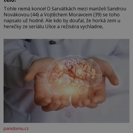
Tohle nemá konce! O šarvátkách mezi manželi Sandrou
Novákovou (44) a Vojtěchem Moravcem (39) se toho
napsalo už hodně. Ale kdo by doufal, že horká zem u
herečky ze seriálu Ulice a režiséra vychladne,
panidomu.cz