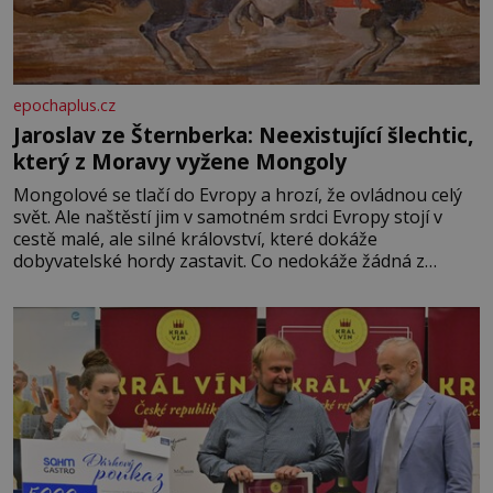
epochaplus.cz
Jaroslav ze Šternberka: Neexistující šlechtic,
který z Moravy vyžene Mongoly
Mongolové se tlačí do Evropy a hrozí, že ovládnou celý
svět. Ale naštěstí jim v samotném srdci Evropy stojí v
cestě malé, ale silné království, které dokáže
dobyvatelské hordy zastavit. Co nedokáže žádná z
asijských říší, co nedokážou Němci – to dokáže český
král. Nebo že by ne? Mongolové od roku 1223 postupují
podél Kaspického a Azovského moře,