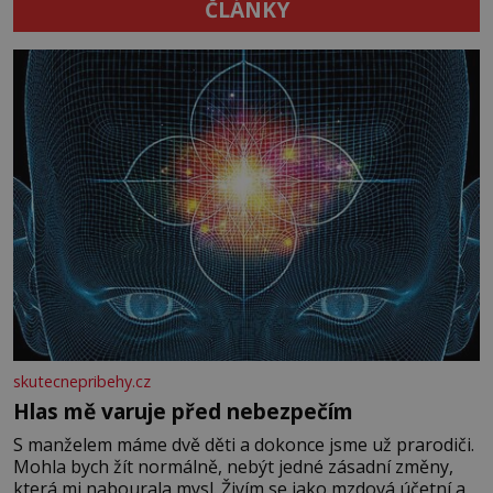
ČLÁNKY
skutecnepribehy.cz
Hlas mě varuje před nebezpečím
S manželem máme dvě děti a dokonce jsme už prarodiči.
Mohla bych žít normálně, nebýt jedné zásadní změny,
která mi nabourala mysl. Živím se jako mzdová účetní a