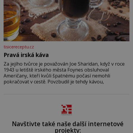
tisicereceptu.cz
Pravá irská káva
Za jejího tvůrce je považován Joe Sharidan, když v roce
1943 u letiště irského města Foynes obsluhoval
Američany, kteří kvůli špatnému počasí nemohli
pokračovat v cestě. Povzbudil je tehdy kávou,
Navštivte také naše další internetové
projekty: