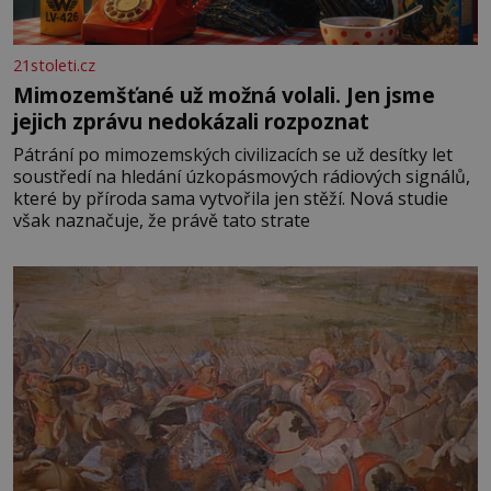
21stoleti.cz
Mimozemšťané už možná volali. Jen jsme
jejich zprávu nedokázali rozpoznat
Pátrání po mimozemských civilizacích se už desítky let
soustředí na hledání úzkopásmových rádiových signálů,
které by příroda sama vytvořila jen stěží. Nová studie
však naznačuje, že právě tato strate