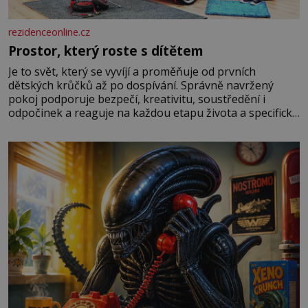
rezidenceonline.cz
Prostor, který roste s dítětem
Je to svět, který se vyvíjí a proměňuje od prvních
dětských krůčků až po dospívání. Správně navržený
pokoj podporuje bezpečí, kreativitu, soustředění i
odpočinek a reaguje na každou etapu života a specifické
potřeby dítěte. Pro nejmenší je klíčová jednoduchost,
měkkost a bezpečí, proto by pokoj miminka měl působit
především klidně a útulně. Předškolní věk je