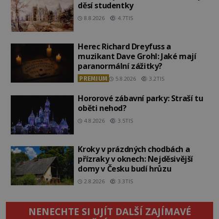
děsí studentky
8.8.2026
4.7TIS
Herec Richard Dreyfuss a
muzikant Dave Grohl: Jaké mají
paranormální zážitky?
PREMIUM
5.8.2026
3.2TIS
Hororové zábavní parky: Straší tu
oběti nehod?
4.8.2026
3.5TIS
Kroky v prázdných chodbách a
přízraky v oknech: Nejděsivější
domy v Česku budí hrůzu
2.8.2026
3.3TIS
NENECHTE SI UJÍT DALŠÍ ZAJÍMAVÉ