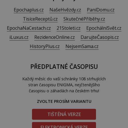
Epochaplus.cz
NašeHvězdy.cz
PaníDomu.cz
TisíceReceptů.cz
SkutečnéPříběhy.cz
EpochaNaCestach.cz
21Stoleti.cz
EpochálníSvět.cz
iLuxus.cz
RezidenceOnline.cz
DarujteČasopis.cz
HistoryPlus.cz
NejsemSama.cz
PŘEDPLATNÉ ČASOPISU
Každý měsíc do vaší schránky 108 strhujících
stran časopisu ENIGMA, nejčtenějšího
časopisu o záhadách na českém trhu!
ZVOLTE PROSÍM VARIANTU
TIŠTĚNÁ VERZE
ELEKTRONICKÁ VERZE