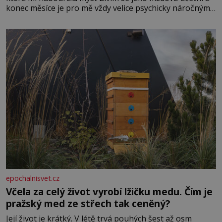
konec měsíce je pro mě vždy velice psychicky náročným
obdobím. Od té chvíle, co máme vnoučata, mi dcera čím
dál častěji volá o pomoc, co se hlídání týče. Dalo by se
epochalnisvet.cz
Včela za celý život vyrobí lžičku medu. Čím je
pražský med ze střech tak ceněný?
Její život je krátký. V létě trvá pouhých šest až osm