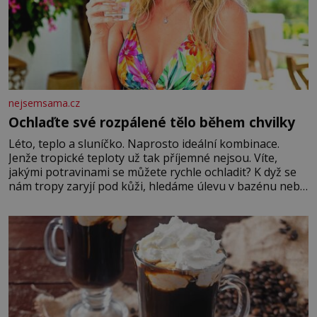
nejsemsama.cz
Ochlaďte své rozpálené tělo během chvilky
Léto, teplo a sluníčko. Naprosto ideální kombinace.
Jenže tropické teploty už tak příjemné nejsou. Víte,
jakými potravinami se můžete rychle ochladit? K dyž se
nám tropy zaryjí pod kůži, hledáme úlevu v bazénu nebo
pomocí klimatizace. Jenže ne vždycky můžeme být v jejich
blízkosti. Nemusíte však zoufat. Pokud budete mít
promyšlený jídelníček, žadné pařáky si na vás