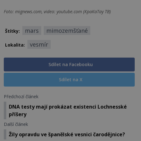
Foto: mignews.com, video: youtube.com (КраКаТау ТВ)
mars
mimozemšťané
Štítky:
vesmír
Lokalita:
Sdílet na Facebooku
Sdílet na X
Předchozí článek
DNA testy mají prokázat existenci Lochnesské
příšery
Další článek
Žily opravdu ve španělské vesnici čarodějnice?