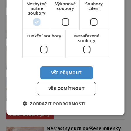
Nezbytně
Výkonové
Soubory
7.8.2026
5.2TIS
nutné
soubory
cílení
soubory
Ztracený hrob svatého Mikuláše:
Tajná výprava, která odnesla
nejslavnější relikvii do Itálie
Funkční soubory
Nezařazené
7.8.2026
2.7TIS
soubory
Kam zmizely ostatky světců?
Relikvie, které putují Evropou a
dodnes budí úžas
6.8.2026
3.2TIS
VŠE PŘIJMOUT
Železný zázrak z Indie: Proč tento
sloup už 1 600 let nezná rez?
VŠE ODMÍTNOUT
5.8.2026
3.0TIS
ZOBRAZIT PODROBNOSTI
Paranormální jevy
Nešťastný duch oběšené milenky