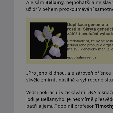
Ale sám
Bellamy
, nejbohatší a nejslavn
už dřív během prozkoumávání samotné
Duplikace genomu u
rostlin: Skrytá genetic
zátěž i evoluční výhod
Představte si, že by se rost
jednou ráno probudila a zjist
má svůj genetický manuál c
dvakrát. Přesně to se obča
přírodě stane – a podle nov
epochalnisvet.cz
výzkumu to může být pro d
vstupenka...
„Pro jeho klidnou, ale zároveň přísno
skvěle zmírnit násilné a vyhrocené situ
Vědci pokračují v získávání DNA a snaží
lodi je Bellamyho, je nesmírně přesvědči
patřila jemu,“ doplnil profesor
Timoth