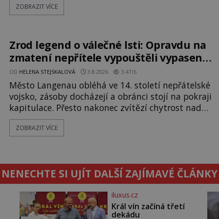
ZOBRAZIT VÍCE
počasí s jen nepatrnými stopami koroze. Jeho
mimořádná trvanlivost dlouho živí legendy o
ztracených technologiích či tajemných
materiálech. Moderní metalurgie však ukazuje, že
Zrod legend o válečné lsti: Opravdu na
skutečné vysvětlení je ješt
zmatení nepřítele vypouštěli vypasené
králíky?
OD
HELENA STEJSKALOVÁ
3.8.2026
3.4TIS
Město Langenau obléhá ve 14. století nepřátelské
vojsko, zásoby docházejí a obránci stojí na pokraji
kapitulace. Přesto nakonec zvítězí chytrost nad
hrubou silou. Podle staré německé legendy
ZOBRAZIT VÍCE
vypustí obyvatelé za hradby dobře živeného
králíka, aby nepřítele přesvědčili, že uvnitř města
je jídla stále dost. Čas pracuje pro obléhatele. Ve
městě ubývají zásoby a každý den znamená další
NENECHTE SI UJÍT DALŠÍ ZAJÍMAVÉ ČLÁNKY
porci strádá
iluxus.cz
Král vín začíná třetí
dekádu