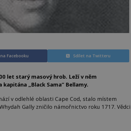
t na Facebooku
Sdílet na Twitteru
300 let starý masový hrob. Leží v něm
 kapitána „Black Sama“ Bellamy.
chází v odlehlé oblasti Cape Cod, stalo místem
 Whydah Gally zničilo námořnictvo roku 1717. Vědci