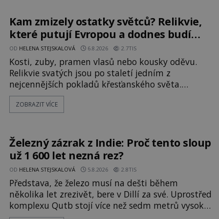
hrob svatého Mikuláše a odváží jeho ostatky přes
moře do Bari. Je to zbožná záchrana před
Kam zmizely ostatky světců? Relikvie,
nebezpečím, nebo promyšlená krádež,
které putují Evropou a dodnes budí
úžas
OD
HELENA STEJSKALOVÁ
6.8.2026
2.7TIS
Kosti, zuby, pramen vlasů nebo kousky oděvu.
Relikvie svatých jsou po staletí jedním z
nejcennějších pokladů křesťanského světa.
Některé mají pečlivě doloženou historii, jiné
ZOBRAZIT VÍCE
provází záhady, krádeže i nečekané objevy. Jejich
osudy připomínají dobrodružné romány, přesto
se opírají o skutečné historické události. Ve
středověké Evropě mají relikvie mimořádnou
Železný zázrak z Indie: Proč tento sloup
hodnotu. Nejsou jen předmětem úcty
už 1 600 let nezná rez?
OD
HELENA STEJSKALOVÁ
5.8.2026
2.8TIS
Představa, že železo musí na dešti během
několika let zrezivět, bere v Dillí za své. Uprostřed
komplexu Qutb stojí více než sedm metrů vysoký
železný sloup, který už přibližně 1 600 let odolává