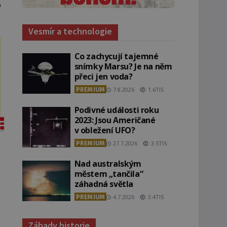
o
Vesmír a technologie
Co zachycují tajemné
snímky Marsu? Je na něm
přeci jen voda?
PREMIUM
7.8.2026
1.6TIS
Podivné události roku
2023: Jsou Američané
v obležení UFO?
PREMIUM
27.7.2026
3.5TIS
Nad australským
městem „tančila“
záhadná světla
PREMIUM
4.7.2026
3.4TIS
Záhady historie