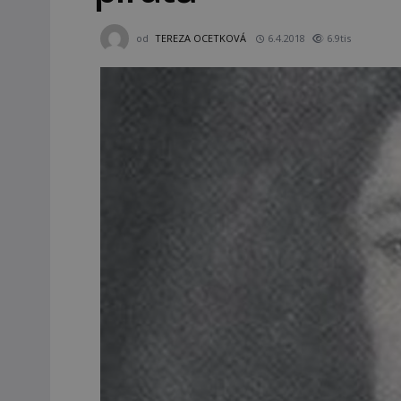
od
TEREZA OCETKOVÁ
6.4.2018
6.9tis