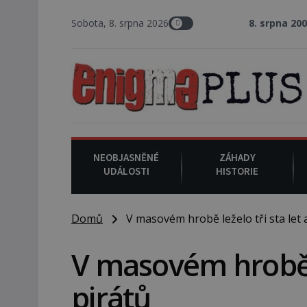
Sobota, 8. srpna 2026
8. srpna 2008
: Zástupce še
NEOBJASNĚNÉ
ZÁHADY
UDÁLOSTI
HISTORIE
Domů
V masovém hrobě leželo tři sta let a
V masovém hrobě le
pirátů