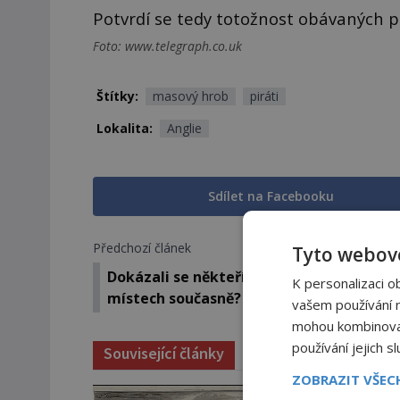
Potvrdí se tedy totožnost obávaných p
Foto: www.telegraph.co.uk
Štítky:
masový hrob
piráti
Lokalita:
Anglie
Sdílet na Facebooku
Předchozí článek
Tyto webové
Dokázali se někteří světci vyskytovat na 
K personalizaci o
místech současně?
vašem používání na
mohou kombinovat 
používání jejich s
Související články
ZOBRAZIT VŠE