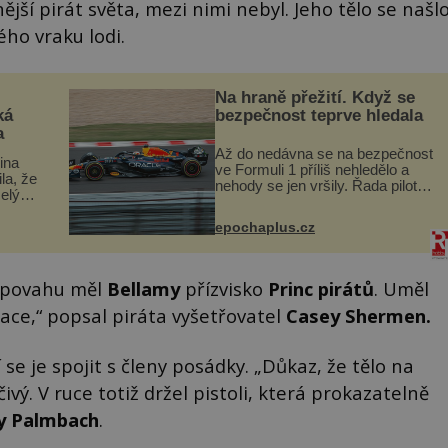
ější pirát světa, mezi nimi nebyl. Jeho tělo se našl
ho vraku lodi.
Na hraně přežití. Když se
ká
bezpečnost teprve hledala
a
Až do nedávna se na bezpečnost
lina
ve Formuli 1 příliš nehledělo a
ila, že
nehody se jen vršily. Řada pilotů
elý
to poznala na vlastní kůži, často
s v
s trvalými následky nebo bohužel
ého
epochaplus.cz
i ztrátou života. Dnes
ruhy
nepochopiteln...
u povahu měl
Bellamy
přízvisko
Princ pirátů
. Uměl
ace,“ popsal piráta vyšetřovatel
Casey Shermen.
 se je spojit s členy posádky. „Důkaz, že tělo na
vý. V ruce totiž držel pistoli, která prokazatelně
y Palmbach
.