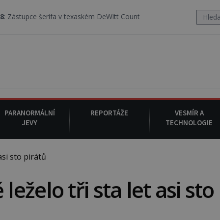
rifa v texaském DeWitt County pořizuje video, na kterém před jeho v
PARANORMÁLNÍ
REPORTÁŽE
VESMÍR A
JEVY
TECHNOLOGIE
si sto pirátů
želo tři sta let asi sto