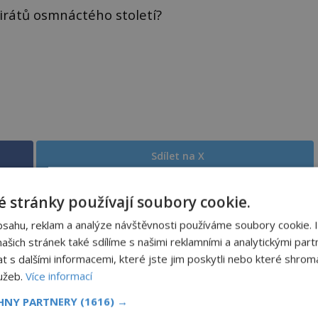
irátů osmnáctého století?
Sdílet na X
Další článek
 stránky používají soubory cookie.
více
Co skrývá tajemný národ z Kanárských
bsahu, reklam a analýze návštěvnosti používáme soubory cookie. 
ostrovů?
šich stránek také sdílíme s našimi reklamními a analytickými partn
s dalšími informacemi, které jste jim poskytli nebo které shromá
lužeb.
Více informací
CHNY PARTNERY
(1616) →
Ayia Napa: Kyperské vodní monstrum s