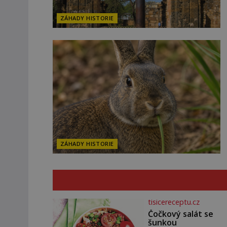
ZÁHADY HISTORIE
ZÁHADY HISTORIE
tisicereceptu.cz
Čočkový salát se
šunkou