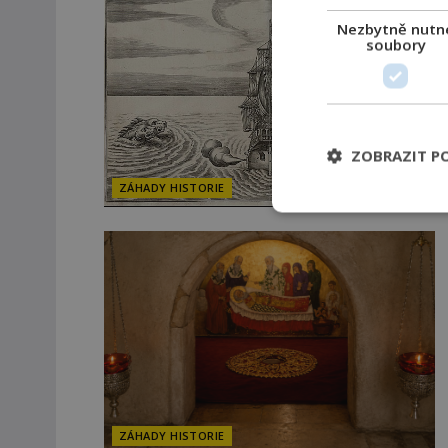
Nezbytně nutn
soubory
ZOBRAZIT P
ZÁHADY HISTORIE
ZÁHADY HISTORIE