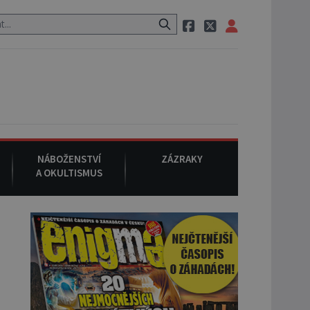
ozem po cestě utíká zvláštní psovitá šelma, údajně bájná čupakabra
NÁBOŽENSTVÍ
ZÁZRAKY
A OKULTISMUS