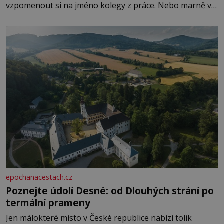
vzpomenout si na jméno kolegy z práce. Nebo marně v
paměti lovíte název knížky, kterou jste nedávno přečetli.
Je to opravdu tak, s věkem jako kdyby se paměť
rozhodla stávkovat. Cvičte
epochanacestach.cz
Poznejte údolí Desné: od Dlouhých strání po
termální prameny
Jen málokteré místo v České republice nabízí tolik