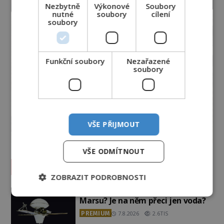
Nezbytně
Výkonové
Soubory
nutné
soubory
cílení
soubory
Funkční soubory
Nezařazené
soubory
VŠE PŘIJMOUT
VŠE ODMÍTNOUT
Vesmír a technologie
ZOBRAZIT PODROBNOSTI
Co zachycují tajemné snímky
Marsu? Je na něm přeci jen voda?
PREMIUM
7.8.2026
2.6TIS