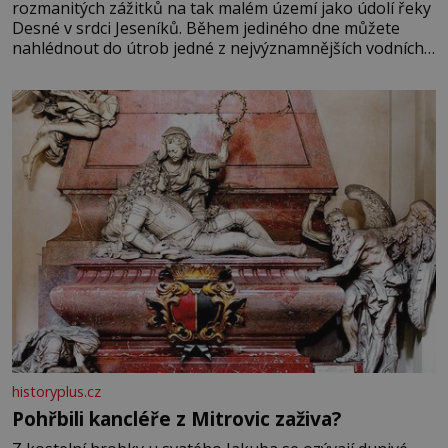
rozmanitých zážitků na tak malém území jako údolí řeky
Desné v srdci Jeseníků. Během jediného dne můžete
nahlédnout do útrob jedné z nejvýznamnějších vodních
elektráren v Evropě, vydat se na horské hřebeny, projet
se na koloběžce a den zakončit poznáváním památek ve
Velkých Losinách nebo v termálním
historyplus.cz
Pohřbili kancléře z Mitrovic zaživa?