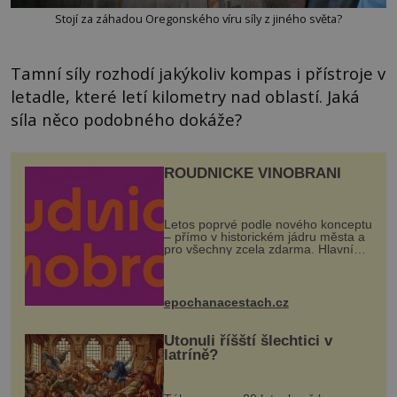
Stojí za záhadou Oregonského víru síly z jiného světa?
Tamní síly rozhodí jakýkoliv kompas i přístroje v
letadle, které letí kilometry nad oblastí. Jaká
síla něco podobného dokáže?
ROUDNICKÉ VINOBRANÍ
Letos poprvé podle nového konceptu
– přímo v historickém jádru města a
pro všechny zcela zdarma. Hlavní
program se odehraje na Karlově a
Husově náměstí. Návštěvníci se
mohou těšit na víno, burčák, pes...
epochanacestach.cz
Utonuli říšští šlechtici v
latríně?