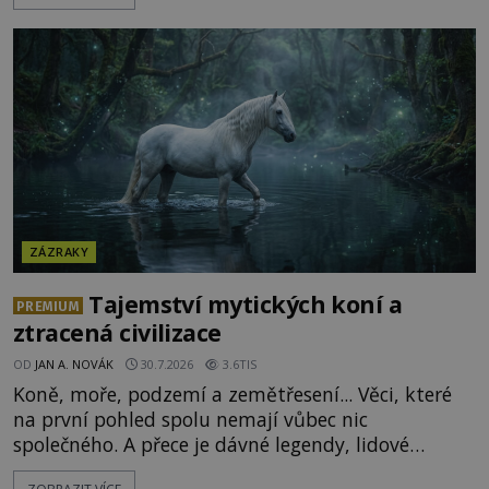
Shromážděný dav napětím téměř nedýchá.
Měšťané pozorují konání muže, který se stává
nesmrtelnou legendou již během
ZÁZRAKY
Tajemství mytických koní a
PREMIUM
ztracená civilizace
OD
JAN A. NOVÁK
30.7.2026
3.6TIS
Koně, moře, podzemí a zemětřesení... Věci, které
na první pohled spolu nemají vůbec nic
společného. A přece je dávné legendy, lidové
pohádky i podvědomí psychicky nemocných lidí