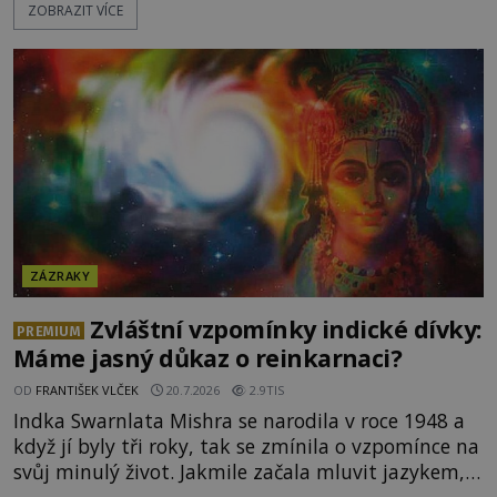
ZOBRAZIT VÍCE
Když slunce vystoupilo z mraků, část davu začala
křičet, že se na nebi odehrává zázrak. Splnilo se
chlapcovo proroctví, nebo poutníci spatřili pouze
neobvyklou hru světla? [gallery
ids="170530,170531,1705
ZÁZRAKY
Zvláštní vzpomínky indické dívky:
PREMIUM
Máme jasný důkaz o reinkarnaci?
OD
FRANTIŠEK VLČEK
20.7.2026
2.9TIS
Indka Swarnlata Mishra se narodila v roce 1948 a
když jí byly tři roky, tak se zmínila o vzpomínce na
svůj minulý život. Jakmile začala mluvit jazykem,
který nikdo nezná, začali rodiče její podivné