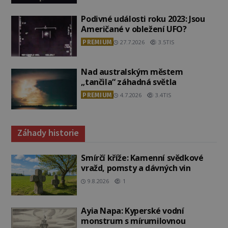
Podivné události roku 2023: Jsou
Američané v obležení UFO?
PREMIUM
27.7.2026
3.5TIS
Nad australským městem
„tančila“ záhadná světla
PREMIUM
4.7.2026
3.4TIS
Záhady historie
Smírčí kříže: Kamenní svědkové
vražd, pomsty a dávných vin
9.8.2026
1
Ayia Napa: Kyperské vodní
monstrum s mírumilovnou