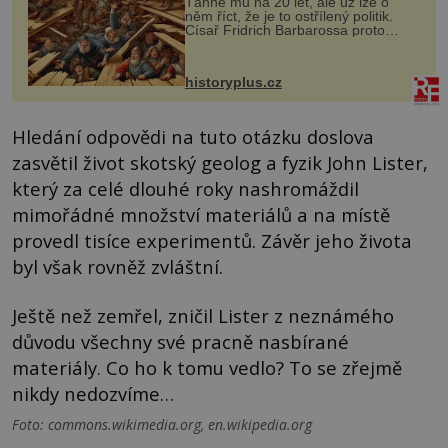
Táhne mu na 20 let, ale už lze o
něm říct, že je to ostřílený politik.
Císař Fridrich Barbarossa proto
posílá svého syna a dědice Jindřicha
VI. do Erfurtu, aby se stal
prostředníkem při řešení sporu m...
historyplus.cz
Hledání odpovědi na tuto otázku doslova
zasvětil život skotský geolog a fyzik John Lister,
který za celé dlouhé roky nashromáždil
mimořádné množství materiálů a na místě
provedl tisíce experimentů. Závěr jeho života
byl však rovněž zvláštní.
Ještě než zemřel, zničil Lister z neznámého
důvodu všechny své pracně nasbírané
materiály. Co ho k tomu vedlo? To se zřejmě
nikdy nedozvíme…
Foto: commons.wikimedia.org, en.wikipedia.org