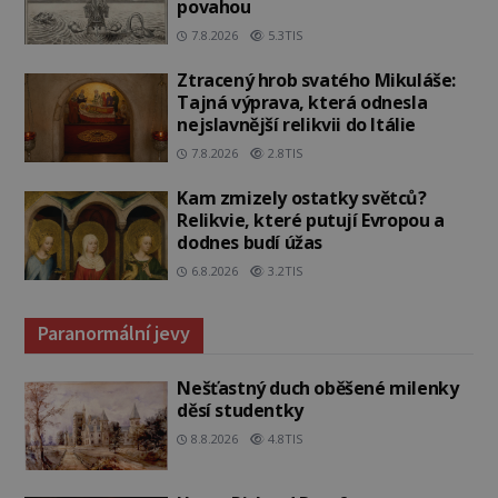
povahou
7.8.2026
5.3TIS
Ztracený hrob svatého Mikuláše:
Tajná výprava, která odnesla
nejslavnější relikvii do Itálie
7.8.2026
2.8TIS
Kam zmizely ostatky světců?
Relikvie, které putují Evropou a
dodnes budí úžas
6.8.2026
3.2TIS
Paranormální jevy
Nešťastný duch oběšené milenky
děsí studentky
8.8.2026
4.8TIS