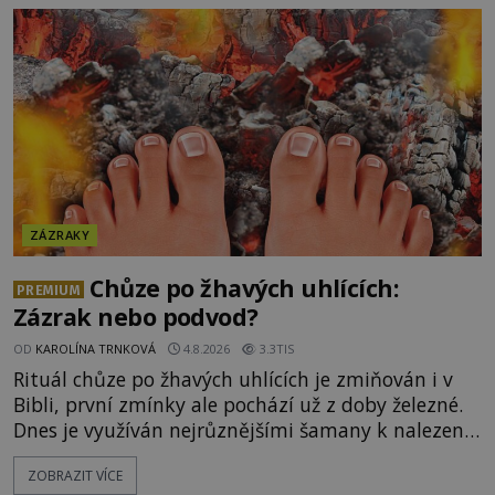
ZÁZRAKY
Chůze po žhavých uhlících:
PREMIUM
Zázrak nebo podvod?
OD
KAROLÍNA TRNKOVÁ
4.8.2026
3.3TIS
Rituál chůze po žhavých uhlících je zmiňován i v
Bibli, první zmínky ale pochází už z doby železné.
Dnes je využíván nejrůznějšími šamany k nalezení
spirituální síly či vnitřního klidu. Jak funguje a proč
ZOBRAZIT VÍCE
si při něm člověk nepopálí nohy, což bylo