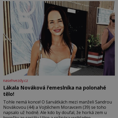
tisíc příslušnic svého včelstva, vznikne jeden z
nejdokonalejších organismů
nasehvezdy.cz
Lákala Nováková řemeslníka na polonahé
tělo!
Tohle nemá konce! O šarvátkách mezi manželi Sandrou
Novákovou (44) a Vojtěchem Moravcem (39) se toho
napsalo už hodně. Ale kdo by doufal, že horká zem u
herečky ze seriálu Ulice a režiséra vychladne,