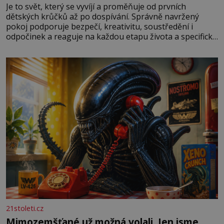
Je to svět, který se vyvíjí a proměňuje od prvních
dětských krůčků až po dospívání. Správně navržený
pokoj podporuje bezpečí, kreativitu, soustředění i
odpočinek a reaguje na každou etapu života a specifické
potřeby dítěte. Pro nejmenší je klíčová jednoduchost,
měkkost a bezpečí, proto by pokoj miminka měl působit
především klidně a útulně. Předškolní věk je
21stoleti.cz
Mimozemšťané už možná volali. Jen jsme