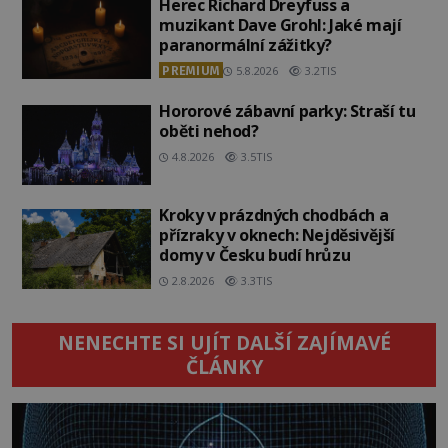
Herec Richard Dreyfuss a
muzikant Dave Grohl: Jaké mají
paranormální zážitky?
PREMIUM
5.8.2026
3.2TIS
Hororové zábavní parky: Straší tu
oběti nehod?
4.8.2026
3.5TIS
Kroky v prázdných chodbách a
přízraky v oknech: Nejděsivější
domy v Česku budí hrůzu
2.8.2026
3.3TIS
NENECHTE SI UJÍT DALŠÍ ZAJÍMAVÉ
ČLÁNKY