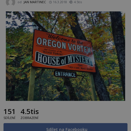
od
JAN MARTINEC
16.3.2018
4.5tis
151
4.5tis
SDÍLENÍ
ZOBRAZENÍ
Sdílet na Facebooku