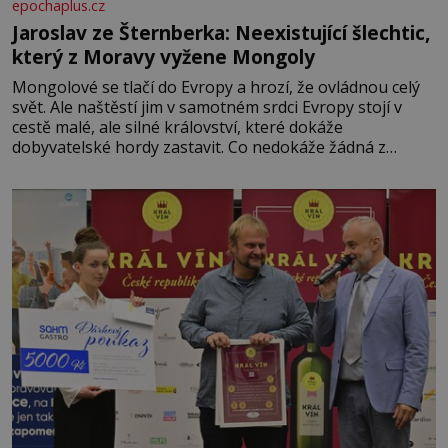
epochaplus.cz
Jaroslav ze Šternberka: Neexistující šlechtic,
který z Moravy vyžene Mongoly
Mongolové se tlačí do Evropy a hrozí, že ovládnou celý
svět. Ale naštěstí jim v samotném srdci Evropy stojí v
cestě malé, ale silné království, které dokáže
dobyvatelské hordy zastavit. Co nedokáže žádná z
asijských říší, co nedokážou Němci – to dokáže český
král. Nebo že by ne? Mongolové od roku 1223 postupují
podél Kaspického a Azovského moře,