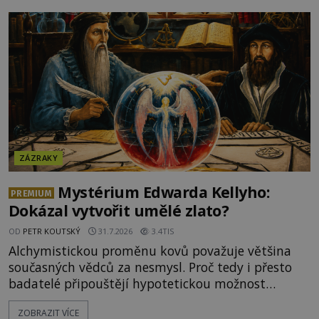
objektivně dokázáno? Je na něm i něco
nadpřirozeného? Histori
ZÁZRAKY
Mystérium Edwarda Kellyho:
PREMIUM
Dokázal vytvořit umělé zlato?
OD
PETR KOUTSKÝ
31.7.2026
3.4TIS
Alchymistickou proměnu kovů považuje většina
současných vědců za nesmysl. Proč tedy i přesto
badatelé připouštějí hypotetickou možnost
transmutace? Mohl její podstatu odhalit anglický
ZOBRAZIT VÍCE
alchymista, vědec a dobrodruh Edward Kelly?