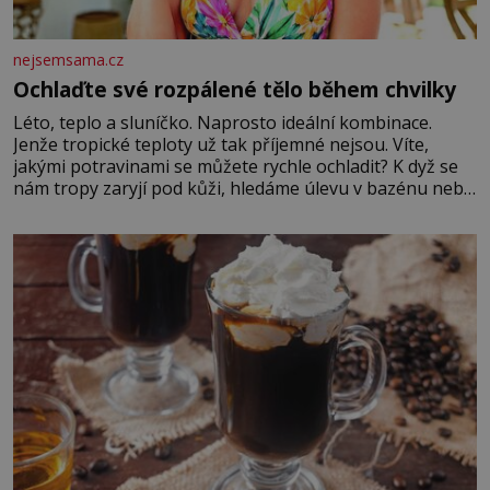
nejsemsama.cz
Ochlaďte své rozpálené tělo během chvilky
Léto, teplo a sluníčko. Naprosto ideální kombinace.
Jenže tropické teploty už tak příjemné nejsou. Víte,
jakými potravinami se můžete rychle ochladit? K dyž se
nám tropy zaryjí pod kůži, hledáme úlevu v bazénu nebo
pomocí klimatizace. Jenže ne vždycky můžeme být v jejich
blízkosti. Nemusíte však zoufat. Pokud budete mít
promyšlený jídelníček, žadné pařáky si na vás