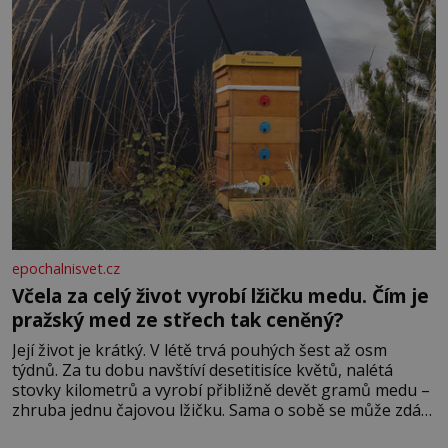
epochalnisvet.cz
Včela za celý život vyrobí lžičku medu. Čím je
pražský med ze střech tak ceněný?
Její život je krátký. V létě trvá pouhých šest až osm
týdnů. Za tu dobu navštíví desetitisíce květů, nalétá
stovky kilometrů a vyrobí přibližně devět gramů medu –
zhruba jednu čajovou lžičku. Sama o sobě se může zdát
bezvýznamná. Teprve když se spojí s dalšími desítkami