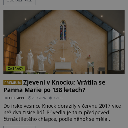
ZOBRAZIT VÍCE
podivným způsobem vzájemně propojují. Je
možné, že tato záhadná spojitost ukrývá nějaké
tajemství pocházející ze samých počátků lidské
civilizace? Nebo dokonce z temných vod minulosti
ještě mnohem hlubších? [g
ZÁZRAKY
Zjevení v Knocku: Vrátila se
PREMIUM
Panna Marie po 138 letech?
OD
FILIP APPL
23.7.2026
3.2TIS
Do irské vesnice Knock dorazily v červnu 2017 více
než dva tisíce lidí. Přivedla je tam předpověď
čtrnáctiletého chlapce, podle něhož se měla
přesně ve tři hodiny odpoledne zjevit Panna Marie.