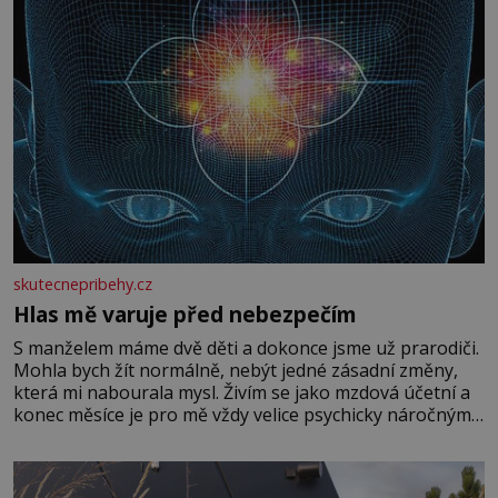
skutecnepribehy.cz
Hlas mě varuje před nebezpečím
S manželem máme dvě děti a dokonce jsme už prarodiči.
Mohla bych žít normálně, nebýt jedné zásadní změny,
která mi nabourala mysl. Živím se jako mzdová účetní a
konec měsíce je pro mě vždy velice psychicky náročným
obdobím. Od té chvíle, co máme vnoučata, mi dcera čím
dál častěji volá o pomoc, co se hlídání týče. Dalo by se