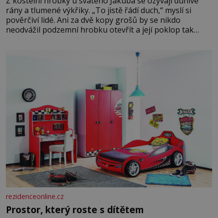
Z kostelní hrobky u svatého Jakuba se ozývají dunivé
rány a tlumené výkřiky. „To jistě řádí duch,“ myslí si
pověrčiví lidé. Ani za dvě kopy grošů by se nikdo
neodvážil podzemní hrobku otevřít a její poklop tak
raději jen skrápí svěcenou vodou. Za několik dní divné
burácení skutečně ustane. Když o mnoho let později
hrobku
rezidenceonline.cz
Prostor, který roste s dítětem