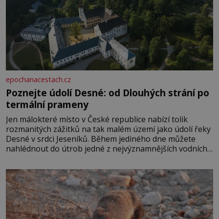
epochanacestach.cz
Poznejte údolí Desné: od Dlouhých strání po
termální prameny
Jen málokteré místo v České republice nabízí tolik
rozmanitých zážitků na tak malém území jako údolí řeky
Desné v srdci Jeseníků. Během jediného dne můžete
nahlédnout do útrob jedné z nejvýznamnějších vodních
elektráren v Evropě, vydat se na horské hřebeny, projet
se na koloběžce a den zakončit poznáváním památek ve
Velkých Losinách nebo v termálním