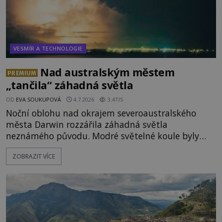
VESMÍR A TECHNOLOGIE
Nad australským městem
PREMIUM
„tančila“ záhadná světla
OD
EVA SOUKUPOVÁ
4.7.2026
3.4TIS
Noční oblohu nad okrajem severoaustralského
města Darwin rozzářila záhadná světla
neznámého původu. Modré světelné koule byly
viditelné nejméně dvacet minut, během nichž se
ZOBRAZIT VÍCE
opakovaně objevovaly a zase mizely. Svědek, který
úkaz zachytil na mobilní telefon, se domnívá, že
mohlo jít o návštěvu ze světa duchů. Záhadný
záznam okamžitě rozpoutal deb