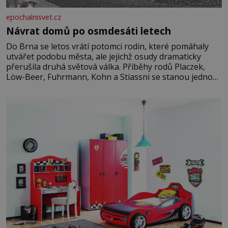
epochalnisvet.cz
Návrat domů po osmdesáti letech
Do Brna se letos vrátí potomci rodin, které pomáhaly
utvářet podobu města, ale jejichž osudy dramaticky
přerušila druhá světová válka. Příběhy rodů Placzek,
Löw-Beer, Fuhrmann, Kohn a Stiassni se stanou jednou
z hlavních dramaturgických linií festivalu židovské
kultury ŠTETL FEST 2026. Některé návraty nejsou
jednoduché. Místa, která si člověk pamatuje z rodinných
vyprávění, už dávno