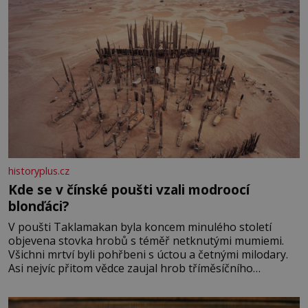
historyplus.cz
Kde se v čínské poušti vzali modroocí
blonďáci?
V poušti Taklamakan byla koncem minulého století
objevena stovka hrobů s téměř netknutými mumiemi.
Všichni mrtví byli pohřbeni s úctou a četnými milodary.
Asi nejvíc přitom vědce zaujal hrob tříměsíčního
chlapečka s modrou filcovou čapkou, z níž se draly
blonďaté vlásky. Fakt, že jsou těla dávných lidí nesmírně