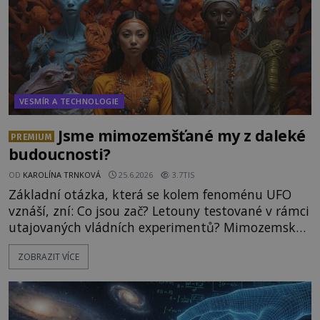
VESMÍR A TECHNOLOGIE
Jsme mimozemšťané my z daleké
PREMIUM
budoucnosti?
OD
KAROLÍNA TRNKOVÁ
25.6.2026
3.7TIS
Základní otázka, která se kolem fenoménu UFO
vznáší, zní: Co jsou zač? Letouny testované v rámci
utajovaných vládních experimentů? Mimozemské
vesmírné lodě plnící na Zemi nám neznámý úkol?
ZOBRAZIT VÍCE
Skokani mezi dimenzemi, putující po mostech
skrze reality do paralelních světů? O všech těchto
možnostech již desítky let vzrušeně diskutují
vědci, ufologo