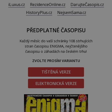
iLuxus.cz
RezidenceOnline.cz
DarujteČasopis.cz
HistoryPlus.cz
NejsemSama.cz
PŘEDPLATNÉ ČASOPISU
Každý měsíc do vaší schránky 108 strhujících
stran časopisu ENIGMA, nejčtenějšího
časopisu o záhadách na českém trhu!
ZVOLTE PROSÍM VARIANTU
TIŠTĚNÁ VERZE
ELEKTRONICKÁ VERZE