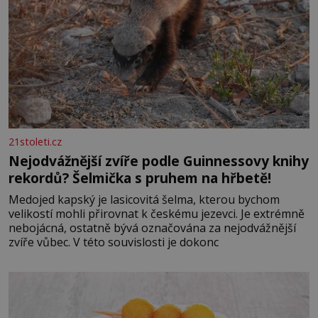
21stoleti.cz
Nejodvážnější zvíře podle Guinnessovy knihy
rekordů? Šelmička s pruhem na hřbetě!
Medojed kapský je lasicovitá šelma, kterou bychom
velikostí mohli přirovnat k českému jezevci. Je extrémně
nebojácná, ostatně bývá označována za nejodvážnější
zvíře vůbec. V této souvislosti je dokonc