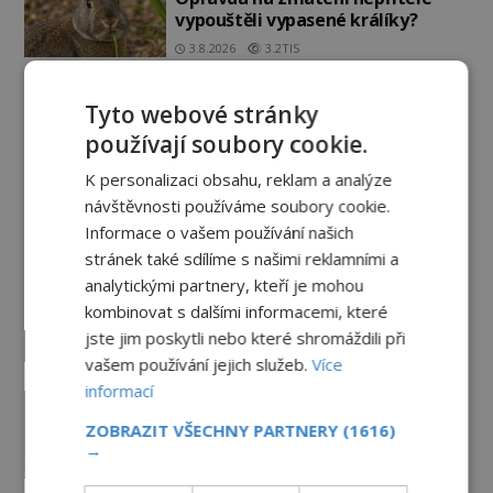
vypouštěli vypasené králíky?
3.8.2026
3.2TIS
Mapa Piriho Reise: Zakázané
Tyto webové stránky
vědění starověku, nebo jen
geniální práce osmanského
používají soubory cookie.
admirála?
1.8.2026
3.3TIS
K personalizaci obsahu, reklam a analýze
návštěvnosti používáme soubory cookie.
Paranormální jevy
Informace o vašem používání našich
stránek také sdílíme s našimi reklamními a
Herec Richard Dreyfuss a
analytickými partnery, kteří je mohou
muzikant Dave Grohl: Jaké mají
kombinovat s dalšími informacemi, které
paranormální zážitky?
jste jim poskytli nebo které shromáždili při
PREMIUM
5.8.2026
2.2TIS
vašem používání jejich služeb.
Více
informací
Hororové zábavní parky: Straší tu
oběti nehod?
ZOBRAZIT VŠECHNY PARTNERY
(1616)
→
4.8.2026
2.9TIS