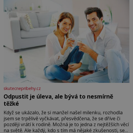
lžíci citronové šťávy ✿ ½ stroužku
skutecnepribehy.cz
Odpustit je úleva, ale bývá to nesmírně
těžké
Když se ukázalo, že si manžel našel milenku, rozhodla
jsem se trpělivě vyčkávat, přesvědčena, že se dříve či
později vrátí k rodině. Možná je to jedna z nejtěžších věcí
na světě. Ale každý, kdo s tím má nějaké zkušenosti, se