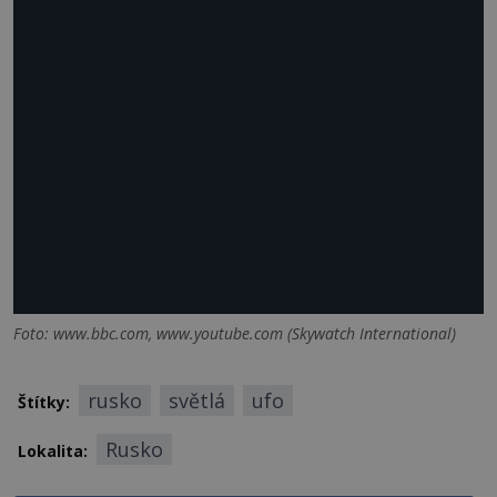
Foto: www.bbc.com, www.youtube.com (Skywatch International)
rusko
světlá
ufo
Štítky:
Rusko
Lokalita: