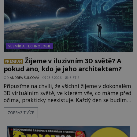
VESMÍR A TECHNOLOGIE
Žijeme v iluzivním 3D světě? A
PREMIUM
pokud ano, kdo je jeho architektem?
OD
ANDREA ŠULCOVÁ
23.6.2026
3.5TIS
Připusťme na chvíli, že všichni žijeme v dokonalém
3D virtuálním světě, ve kterém vše, co máme před
očima, prakticky neexistuje. Každý den se budíme
do počítačové simulace, která je do určité míry k
ZOBRAZIT VÍCE
nerozeznání od skutečného světa. Tato
představa může znít jako námět sci-fi filmu, ve
skutečnosti však jde o seriózní filozofickou hypoté