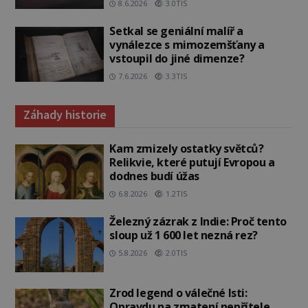
8.6.2026
3.0TIS
Setkal se geniální malíř a
vynálezce s mimozemšťany a
vstoupil do jiné dimenze?
7.6.2026
3.3TIS
Záhady historie
Kam zmizely ostatky světců?
Relikvie, které putují Evropou a
dodnes budí úžas
6.8.2026
1.2TIS
Železný zázrak z Indie: Proč tento
sloup už 1 600 let nezná rez?
5.8.2026
2.0TIS
Zrod legend o válečné lsti:
Opravdu na zmatení nepřítele