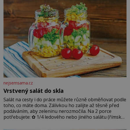
dobře zachovalá, přičítají odborníci zdejším klimatickým
podmínkám. Sucho, prosolené písky a extrémně
nejsemsama.cz
Vrstvený salát do skla
Salát na cesty i do práce můžete různě obměňovat podle
toho, co máte doma. Zálivkou ho zalijte až těsně před
podáváním, aby zeleninu nerozmočila. Na 2 porce
potřebujete: ✿ 1/4 ledového nebo jiného salátu (římský
salát, polníček…) ✿ 1 malá konzerva kukuřice ✿ ½
okurky ✿ 2 rajčata Zálivka: ✿ 4 lžíce olivového oleje ✿ 1