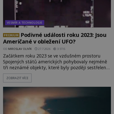
VESMÍR A TECHNOLOGIE
Podivné události roku 2023: Jsou
PREMIUM
Američané v obležení UFO?
OD
MIROSLAV OLIVÍK
27.7.2026
3.5TIS
Začátkem roku 2023 se ve vzdušném prostoru
Spojených států amerických pohybovaly nejméně
tři neznámé objekty, které byly později sestřeleny.
Do dnešních dnů nebyly trosky těchto létajících
ZOBRAZIT VÍCE
těles objeveny. Je možné, že šlo o nějaké nové
armádní výzkumné technologie? Nebo snad byly
mimozemského původu? Dne 4. února roku 2023
vydává