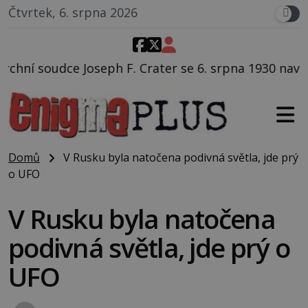
Čtvrtek, 6. srpna 2026
h F. Crater se 6. srpna 1930 navečeří ve své oblíbené
Domů
V Rusku byla natočena podivná světla, jde prý
o UFO
V Rusku byla natočena
podivná světla, jde prý o
UFO