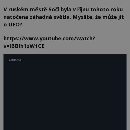
V ruském městě Soči byla v říjnu tohoto roku
natočena záhadná světla. Myslíte, že může jít
o UFO?
https://www.youtube.com/watch?
v=lBBIh1zW1CE
Reklama