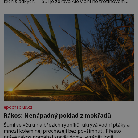
těch sladkých. Sůl je zdravá Ale v ani ne třetinovém
množství, než je pro většinu populace běžné. Její
základní složky– sodík a chlór – jsou zásadní pro
správné hospodaření
epochaplus.cz
Rákos: Nenápadný poklad z mokřadů
Šumí ve větru na březích rybníků, ukrývá vodní ptáky a
mnozí kolem něj procházejí bez povšimnutí. Přesto
právě rákos pomáhal stavět domy, vyrábět lodě,