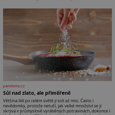
zapřísahá, že pokud odpustíte, znatelně se vám uleví.
Když se ke mně doneslo, že si manžel pořídil milenku,
panidomu.cz
Sůl nad zlato, ale přiměřeně
Většina lidí po celém světě jí soli až moc. Často i
nevědomky, protože netuší, jak velké množství se jí
skrývá v průmyslově vyráběných potravinách, dokonce i