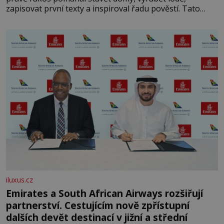
zapisovat první texty a inspiroval řadu pověstí. Tato
skromná, ale užitečná rostlina provází člověka už tisíce
let. Většina lidí vnímá rákos jen jako obyčejnou kulisu
letního koupání. Stačí se však podívat
iluxus.cz
Emirates a South African Airways rozšiřují
partnerství. Cestujícím nově zpřístupní
dalších devět destinací v jižní a střední