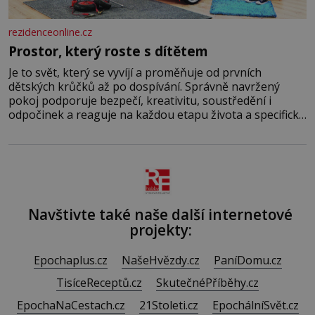
rezidenceonline.cz
Prostor, který roste s dítětem
Je to svět, který se vyvíjí a proměňuje od prvních
dětských krůčků až po dospívání. Správně navržený
pokoj podporuje bezpečí, kreativitu, soustředění i
odpočinek a reaguje na každou etapu života a specifické
potřeby dítěte. Pro nejmenší je klíčová jednoduchost,
měkkost a bezpečí, proto by pokoj miminka měl působit
především klidně a útulně. Předškolní věk je
Navštivte také naše další internetové
projekty:
Epochaplus.cz
NašeHvězdy.cz
PaníDomu.cz
TisíceReceptů.cz
SkutečnéPříběhy.cz
EpochaNaCestach.cz
21Stoleti.cz
EpochálníSvět.cz