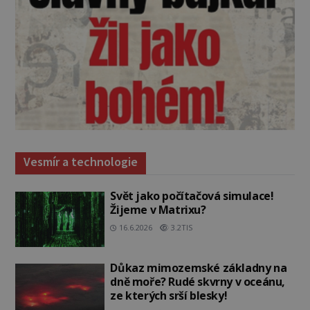
Vesmír a technologie
Svět jako počítačová simulace!
Žijeme v Matrixu?
16.6.2026
3.2TIS
Důkaz mimozemské základny na
dně moře? Rudé skvrny v oceánu,
ze kterých srší blesky!