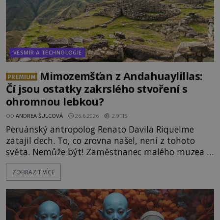
VESMÍR A TECHNOLOGIE
Mimozemšťan z Andahuaylillas:
PREMIUM
Čí jsou ostatky zakrslého stvoření s
ohromnou lebkou?
OD
ANDREA ŠULCOVÁ
26.6.2026
2.9TIS
Peruánský antropolog Renato Davila Riquelme
zatajil dech. To, co zrovna našel, není z tohoto
světa. Nemůže být! Zaměstnanec malého muzea v
peruánském městečku Andahuaylillas nedaleko
ZOBRAZIT VÍCE
legendárního Cuzca pomalu sestupuje z posvátné
hory Apu a přemýšlí, jak s touto zprávou naloží.
Právě nalezl ostatky dvou mimozemšťanů! Vědci
nad nálezem kroutí hlavou. Už na