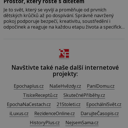
Prostor, který roste s dítětem
Je to svět, který se vyvíjí a proměňuje od prvních
dětských krůčků až po dospívání. Správně navržený
pokoj podporuje bezpečí, kreativitu, soustředění i
odpočinek a reaguje na každou etapu života a specifické
potřeby dítěte. Pro nejmenší je klíčová jednoduchost,
měkkost a bezpečí, proto by pokoj miminka měl působit
především klidně a útulně. Předškolní věk je
Navštivte také naše další internetové
projekty:
Epochaplus.cz
NašeHvězdy.cz
PaníDomu.cz
TisíceReceptů.cz
SkutečnéPříběhy.cz
EpochaNaCestach.cz
21Stoleti.cz
EpochálníSvět.cz
iLuxus.cz
RezidenceOnline.cz
DarujteČasopis.cz
HistoryPlus.cz
NejsemSama.cz