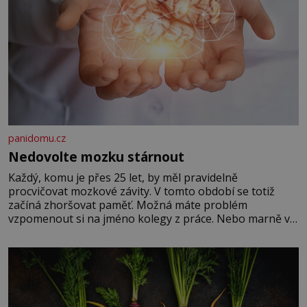
panidomu.cz
Nedovolte mozku stárnout
Každý, komu je přes 25 let, by měl pravidelně
procvičovat mozkové závity. V tomto období se totiž
začíná zhoršovat paměť. Možná máte problém
vzpomenout si na jméno kolegy z práce. Nebo marně v
paměti lovíte název knížky, kterou jste nedávno přečetli.
Je to opravdu tak, s věkem jako kdyby se paměť
rozhodla stávkovat. Cvičte