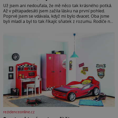
Už jsem ani nedoufala, že mě něco tak krásného potká.
Až v pětapadesáti jsem zažila lásku na první pohled.
Poprvé jsem se vdávala, když mi bylo dvacet. Oba jsme
byli mladí a byl to tak říkajíc sňatek z rozumu. Rodiče nás
dali dohromady, Toník byl dobře zaopatřený mladý muž.
Manželství nám oběma moc nesvědčilo, brzy jsme zjistili,
že
rezidenceonline.cz