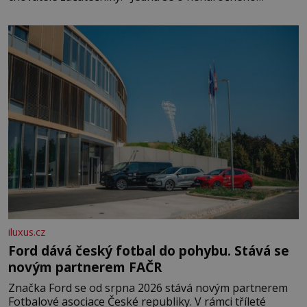
klidného ptáčka, který většinu dne jen posedává. Hodně
času tráví na zemi, kde sbírá zbytky semínek Jeho
domovinou je prakticky celá Austrálie s výjimkou
pobřežní oblasti.
iluxus.cz
Ford dává český fotbal do pohybu. Stává se
novým partnerem FAČR
Značka Ford se od srpna 2026 stává novým partnerem
Fotbalové asociace České republiky. V rámci tříleté