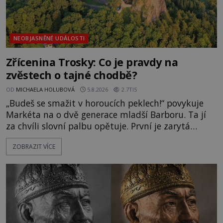
NEOBJASNĚNÉ UDÁLOSTI
Zřícenina Trosky: Co je pravdy na
zvěstech o tajné chodbě?
OD
MICHAELA HOLUBOVÁ
5.8.2026
2.7TIS
„Budeš se smažit v horoucích peklech!“ povykuje
Markéta na o dvě generace mladší Barboru. Ta jí
za chvíli slovní palbu opětuje. První je zarytá
katolička, druhá přesvědčená kališnice. A každá z
ZOBRAZIT VÍCE
nich se usídlí na jedné z věží slavného hradu
Trosky. Šlechtic Ota IV. z Bergova (1399–1452) patří
mezi vůdce protihusitského boje. Za manželku má
skutečně jistou