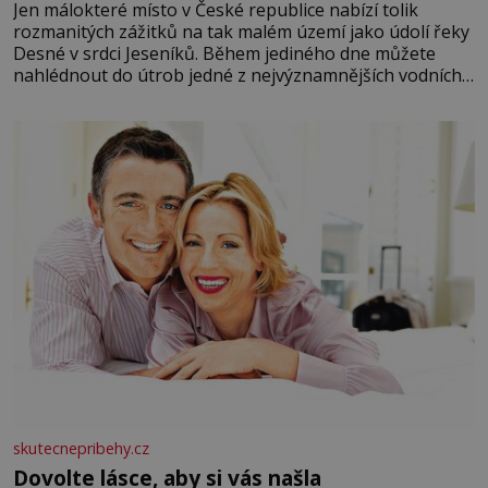
Jen málokteré místo v České republice nabízí tolik
rozmanitých zážitků na tak malém území jako údolí řeky
Desné v srdci Jeseníků. Během jediného dne můžete
nahlédnout do útrob jedné z nejvýznamnějších vodních
elektráren v Evropě, vydat se na horské hřebeny, projet
se na koloběžce a den zakončit poznáváním památek ve
Velkých Losinách nebo v termálním
skutecnepribehy.cz
Dovolte lásce, aby si vás našla