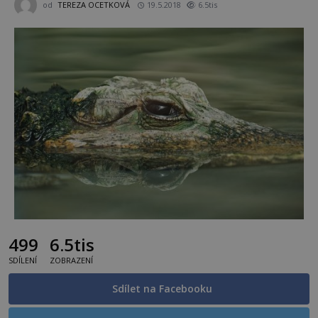
od
TEREZA OCETKOVÁ
19.5.2018
6.5tis
499
6.5tis
SDÍLENÍ
ZOBRAZENÍ
Sdílet na Facebooku