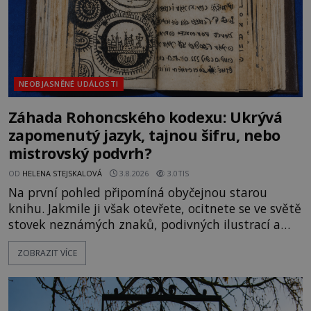
NEOBJASNĚNÉ UDÁLOSTI
Záhada Rohoncského kodexu: Ukrývá
zapomenutý jazyk, tajnou šifru, nebo
mistrovský podvrh?
OD
HELENA STEJSKALOVÁ
3.8.2026
3.0TIS
Na první pohled připomíná obyčejnou starou
knihu. Jakmile ji však otevřete, ocitnete se ve světě
stovek neznámých znaků, podivných ilustrací a
textu, který už téměř dvě století vzdoruje všem
ZOBRAZIT VÍCE
pokusům o rozluštění. Rohoncský kodex patří mezi
největší záhady evropských dějin a dodnes nikdo s
jistotou neví, kdo jej napsal, kdy vznikl ani co
vlastně vypráví. Rohoncský kodex se poprvé