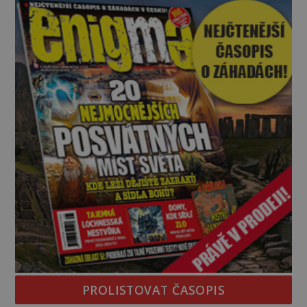
kromě syrových bobů. Příběh se rychle stává
jednou z největších záhad středověké Anglie a ani
po téměř devíti stech letech není
PROLISTOVAT ČASOPIS