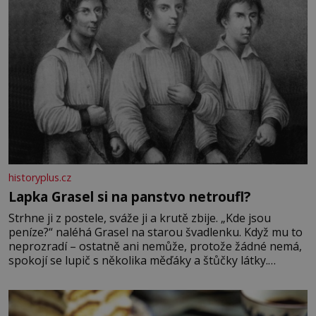
historyplus.cz
Lapka Grasel si na panstvo netroufl?
Strhne ji z postele, sváže ji a krutě zbije. „Kde jsou
peníze?“ naléhá Grasel na starou švadlenku. Když mu to
neprozradí – ostatně ani nemůže, protože žádné nemá,
spokojí se lupič s několika měďáky a štůčky látky.
Zraněná žena pár dní nato umírá. Je to muž nebývale
krutý. Jeho činy budí hrůzu ještě dlouho po jeho smrti