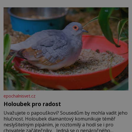
epochalnisvet.cz
Holoubek pro radost
Uvažujete o papouškovi? Sousedům by mohla vadit jeho
hlučnost. Holoubek diamantový komunikuje téměř
neslyšitelným pípáním, je roztomilý a hodí se i pro
chovatele začátečníky. Jedná se o nenáročného