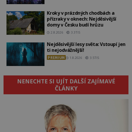
Kroky v prázdných chodbách a
přízraky v oknech: Nejděsivější
domy v Česku budí hrůzu
2.8.2026
3.3TIS
Nejděsivější lesy světa: Vstoupí jen
ti nejodvážnější!
PREMIUM
1.8.2026
3.5TIS
NENECHTE SI UJÍT DALŠÍ ZAJÍMAVÉ
ČLÁNKY