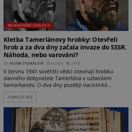
NEOBJASNĚNÉ UDÁLOSTI
Kletba Tamerlánovy hrobky: Otevřeli
hrob a za dva dny začala invaze do SSSR.
Náhoda, nebo varování?
OD
HELENA STEJSKALOVÁ
4.8.2026
2.8TIS
V červnu 1941 sovětští vědci otevírají hrobku
slavného dobyvatele Tamerlána v uzbeckém
Samarkandu. O dva dny později nacistické
Německo zahajuje operaci Barbarossa a napadá
ZOBRAZIT VÍCE
Sovětský svaz. Shoda dat je natolik zarážející, že se
rodí jedna z nejslavnějších „kleteb“ 20. století. Je
na legendě něco pravdy, nebo jde jen o fascinující
souhru okolností? Když antropolog Michail
Gerasimov (1907-1970) a