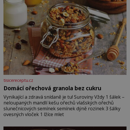
vmíchejte mascarpone, aby vznikl hladký
tisicereceptu.cz
Domácí ořechová granola bez cukru
Vynikající a zdravá snídaně je tu! Suroviny Vždy 1 šálek –
neloupaných mandlí kešu ořechů vlašských ořechů
slunečnicových semínek semínek dýně rozinek 3 šálky
ovesných vloček 1 lžíce mlet