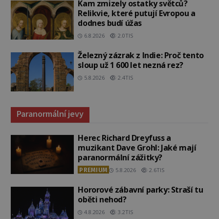
Kam zmizely ostatky světců?
Relikvie, které putují Evropou a
dodnes budí úžas
6.8.2026
2.0TIS
Železný zázrak z Indie: Proč tento
sloup už 1 600 let nezná rez?
5.8.2026
2.4TIS
Paranormální jevy
Herec Richard Dreyfuss a
muzikant Dave Grohl: Jaké mají
paranormální zážitky?
PREMIUM
5.8.2026
2.6TIS
Hororové zábavní parky: Straší tu
oběti nehod?
4.8.2026
3.2TIS