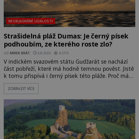
NEOBJASNĚNÉ UDÁLOSTI
Strašidelná pláž Dumas: Je černý písek
podhoubím, ze kterého roste zlo?
OD
MIREK BRÁT
6.8.2026
4.5TIS
V indickém svazovém státu Gudžarát se nachází
část pobřeží, které má hodně temnou pověst. Jistě
k tomu přispívá i černý písek této pláže. Proč má
pláž takové netypické zbarvení? Nakolik jsou
ZOBRAZIT VÍCE
pravdivé historky, že zde došlo k nevysvětlitelným
zmizením turistů? Ti, kteří se nebojí, nás mohou
následovat. Vstupujeme na pláž Dumas ve městě
Surat. Gu