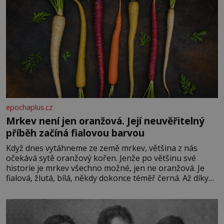
epochaplus.cz
Mrkev není jen oranžová. Její neuvěřitelný
příběh začíná fialovou barvou
Když dnes vytáhneme ze země mrkev, většina z nás
očekává sytě oranžový kořen. Jenže po většinu své
historie je mrkev všechno možné, jen ne oranžová. Je
fialová, žlutá, bílá, někdy dokonce téměř černá. Až díky
stovkám let pečlivého šlechtění se z ní stává zelenina,
bez které si českou zahradu ani nedokážeme představit.
Její příběh je