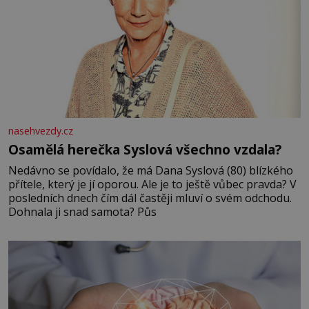
nasehvezdy.cz
Osamělá herečka Syslová všechno vzdala?
Nedávno se povídalo, že má Dana Syslová (80) blízkého
přítele, který je jí oporou. Ale je to ještě vůbec pravda? V
posledních dnech čím dál častěji mluví o svém odchodu.
Dohnala ji snad samota? Půs