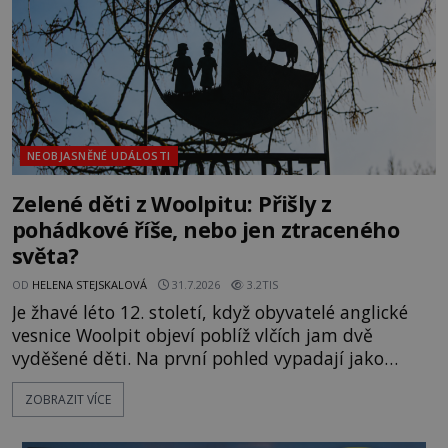
objevuje v roce
NEOBJASNĚNÉ UDÁLOSTI
Zelené děti z Woolpitu: Přišly z
pohádkové říše, nebo jen ztraceného
světa?
OD
HELENA STEJSKALOVÁ
31.7.2026
3.2TIS
Je žhavé léto 12. století, když obyvatelé anglické
vesnice Woolpit objeví poblíž vlčích jam dvě
vyděšené děti. Na první pohled vypadají jako
každé jiné, až na jednu děsivou výjimku. Jejich
ZOBRAZIT VÍCE
kůže má nazelenalý odstín, mluví
nesrozumitelnou řečí a odmítají jakékoli jídlo