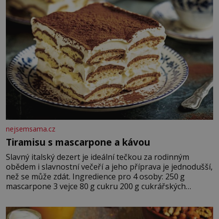
nejsemsama.cz
Tiramisu s mascarpone a kávou
Slavný italský dezert je ideální tečkou za rodinným
obědem i slavnostní večeří a jeho příprava je jednodušší,
než se může zdát. Ingredience pro 4 osoby: 250 g
mascarpone 3 vejce 80 g cukru 200 g cukrářských
piškotů 250 ml silné kávy 2 lžíce amaretta kakao na
posypání Postup: Oddělte žloutky od bílků. Žloutky
vyšlehejte s cukrem do světlé pěny a postupně do nich