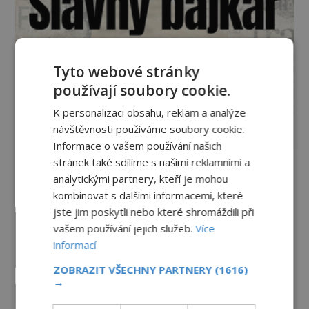
Tyto webové stránky
používají soubory cookie.
K personalizaci obsahu, reklam a analýze
návštěvnosti používáme soubory cookie.
Informace o vašem používání našich
stránek také sdílíme s našimi reklamními a
analytickými partnery, kteří je mohou
Vesmír a technologie
kombinovat s dalšími informacemi, které
jste jim poskytli nebo které shromáždili při
Co zachycují tajemné snímky
vašem používání jejich služeb.
Více
Marsu? Je na něm přeci jen voda?
informací
PREMIUM
7.8.2026
298
ZOBRAZIT VŠECHNY PARTNERY
(1616)
→
Podivné události roku 2023: Jsou
Američané v obležení UFO?