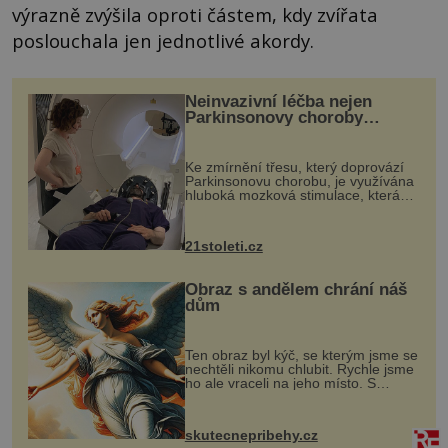
výrazně zvýšila oproti částem, kdy zvířata
poslouchala jen jednotlivé akordy.
Neinvazivní léčba nejen
Parkinsonovy choroby
pomocí ultrazvukové
„helmy“
Ke zmírnění třesu, který doprovází
Parkinsonovu chorobu, je využívána
hluboká mozková stimulace, která
však vyžaduje vysoce invazivní
zákrok. Ultrazvuk zase není vhodný
k dostatečně přesnému zacílení ...
21stoleti.cz
Obraz s andělem chrání náš
dům
Ten obraz byl kýč, se kterým jsme se
nechtěli nikomu chlubit. Rychle jsme
ho ale vraceli na jeho místo. S
manželem Vaškem jsme si pořídili
chaloupku, takový domek na severu
Čech, kde jsme si naplánova...
skutecnepribehy.cz