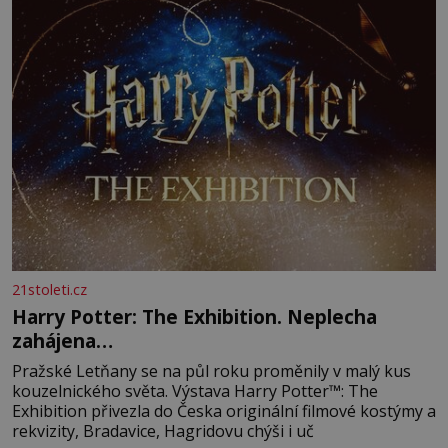
21stoleti.cz
Harry Potter: The Exhibition. Neplecha
zahájena…
Pražské Letňany se na půl roku proměnily v malý kus
kouzelnického světa. Výstava Harry Potter™: The
Exhibition přivezla do Česka originální filmové kostýmy a
rekvizity, Bradavice, Hagridovu chýši i uč