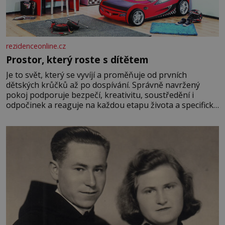
rezidenceonline.cz
Prostor, který roste s dítětem
Je to svět, který se vyvíjí a proměňuje od prvních
dětských krůčků až po dospívání. Správně navržený
pokoj podporuje bezpečí, kreativitu, soustředění i
odpočinek a reaguje na každou etapu života a specifické
potřeby dítěte. Pro nejmenší je klíčová jednoduchost,
měkkost a bezpečí, proto by pokoj miminka měl působit
především klidně a útulně. Předškolní věk je