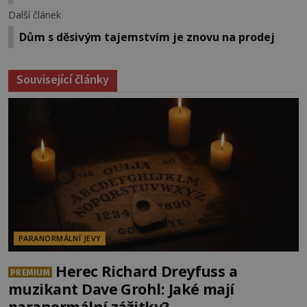
Další článek
Dům s děsivým tajemstvím je znovu na prodej
Související články
PARANORMÁLNÍ JEVY
Herec Richard Dreyfuss a
PREMIUM
muzikant Dave Grohl: Jaké mají
paranormální zážitky?