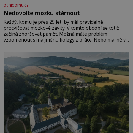
panidomu.cz
Nedovolte mozku stárnout
Každý, komu je přes 25 let, by měl pravidelně
procvičovat mozkové závity. V tomto období se totiž
začíná zhoršovat paměť. Možná máte problém
vzpomenout si na jméno kolegy z práce. Nebo marně v
paměti lovíte název knížky, kterou jste nedávno přečetli.
Je to opravdu tak, s věkem jako kdyby se paměť
rozhodla stávkovat. Cvičte