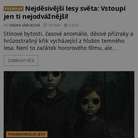
Nejděsivější lesy světa: Vstoupí
PREMIUM
jen ti nejodvážnější!
OD
RADKA SÁBLIKOVÁ
1.8.2026
3.5TIS
Stínové bytosti, časové anomálie, děsivé přízraky a
hrůzostrašný křik vycházející z hlubin temného
lesa. Není to začátek hororového filmu, ale
události, které popisují návštěvníci lesů, které jsou
ZOBRAZIT VÍCE
označovány jako nejděsivější na světě. Lidé bydlící
v jejich blízkosti se jim i za bílého dne obloukem
vyhýbají! Už jste o těchto lesích slyšeli? A odvážili
byste se je navštívit? [gallery ids="17
PARANORMÁLNÍ JEVY