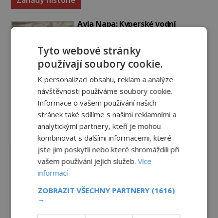
Ayia Napa: Kyperské vodní
monstrum s mírumilovnou
povahou
Tyto webové stránky
7.8.2026
4.3TIS
používají soubory cookie.
Ztracený hrob svatého Mikuláše:
K personalizaci obsahu, reklam a analýze
Tajná výprava, která odnesla
návštěvnosti používáme soubory cookie.
nejslavnější relikvii do Itálie
Informace o vašem používání našich
7.8.2026
1.8TIS
stránek také sdílíme s našimi reklamními a
analytickými partnery, kteří je mohou
Kam zmizely ostatky světců?
Relikvie, které putují Evropou a
kombinovat s dalšími informacemi, které
dodnes budí úžas
jste jim poskytli nebo které shromáždili při
6.8.2026
2.7TIS
vašem používání jejich služeb.
Více
informací
Železný zázrak z Indie: Proč tento
sloup už 1 600 let nezná rez?
ZOBRAZIT VŠECHNY PARTNERY
(1616)
→
5.8.2026
2.8TIS