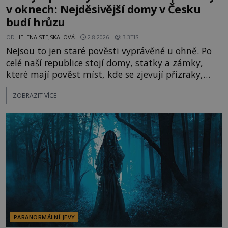
v oknech: Nejděsivější domy v Česku
budí hrůzu
OD
HELENA STEJSKALOVÁ
2.8.2026
3.3TIS
Nejsou to jen staré pověsti vyprávěné u ohně. Po
celé naší republice stojí domy, statky a zámky,
které mají pověst míst, kde se zjevují přízraky,
ozývají nevysvětlitelné zvuky nebo se dějí podivné
ZOBRAZIT VÍCE
jevy. Zatímco historici většinou hledají racionální
vysvětlení, záhadologové upozorňují, že některé
lokality vykazují nápadně podobná svědectví po
celé generace. A právě tato opakující se svědectví
ud
PARANORMÁLNÍ JEVY