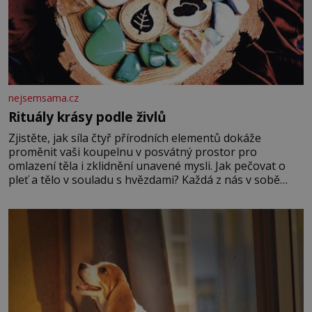
nejsemsama.cz
Rituály krásy podle živlů
Zjistěte, jak síla čtyř přírodních elementů dokáže
proměnit vaši koupelnu v posvátný prostor pro
omlazení těla i zklidnění unavené mysli. Jak pečovat o
pleť a tělo v souladu s hvězdami? Každá z nás v sobě
nese otisk vesmíru, který se projevuje nejen v naší
povaze, ale i v potřebách naší pokožky. Ohnivá znamení
Ženy narozené ve znamení Berana, Lva a Střelce v sobě
nesou žár, odvahu a neutuchající elán. Vaše