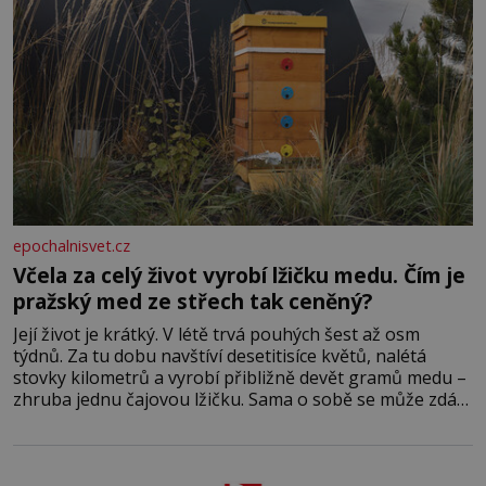
epochalnisvet.cz
Včela za celý život vyrobí lžičku medu. Čím je
pražský med ze střech tak ceněný?
Její život je krátký. V létě trvá pouhých šest až osm
týdnů. Za tu dobu navštíví desetitisíce květů, nalétá
stovky kilometrů a vyrobí přibližně devět gramů medu –
zhruba jednu čajovou lžičku. Sama o sobě se může zdát
bezvýznamná. Teprve když se spojí s dalšími desítkami
tisíc příslušnic svého včelstva, vznikne jeden z
nejdokonalejších organismů