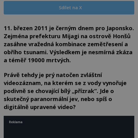
Sdílet na X
11. březen 2011 je černým dnem pro Japonsko.
Zejména prefekturu Mijagi na ostrově Honšů
zasáhne vražedná kombinace zemětřesení a
obřího tsunami. Výsledkem je nesmírná zkáza
a téměř 19000 mrtvých.
Právě tehdy je prý natočen zvláštní
videozáznam, na kterém se z vody vynořuje
podivně se chovající bílý „přízrak“. Jde o
skutečný paranormální jev, nebo spíš o
digitálně upravené video?
Reklama