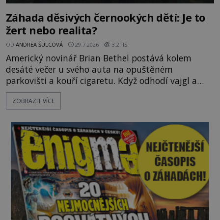
Záhada děsivých černookých dětí: Je to
žert nebo realita?
OD
ANDREA ŠULCOVÁ
29.7.2026
3.2TIS
Americký novinář Brian Bethel postává kolem
desáté večer u svého auta na opuštěném
parkovišti a kouří cigaretu. Když odhodí vajgl a
chystá se nastoupit do auta, přijdou k němu dva
ZOBRAZIT VÍCE
mladí chlapci, kterým může být okolo 14 let.
„Pane, byl byste tak laskav a svezl nás domů? Je to
pouhých několik minut od tohoto parkoviště,“
zeptá se suverénně jeden z nich. P