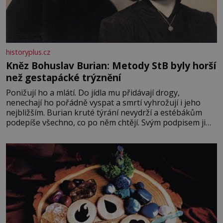
historyplus.cz
Kněz Bohuslav Burian: Metody StB byly horší
než gestapácké trýznění
Ponižují ho a mlátí. Do jídla mu přidávají drogy,
nenechají ho pořádně vyspat a smrtí vyhrožují i jeho
nejbližším. Burian kruté týrání nevydrží a estébákům
podepíše všechno, co po něm chtějí. Svým podpisem jim
potvrdí také to, že na něj během výslechů nikdo nevyvíjel
fyzický ani psychický nátlak. Syn brněnského řezníka
chce být knězem a