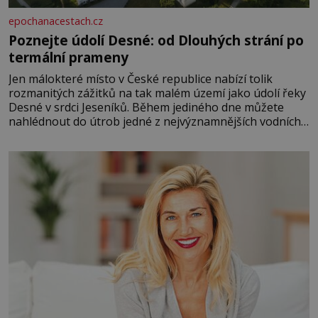
epochanacestach.cz
Poznejte údolí Desné: od Dlouhých strání po
termální prameny
Jen málokteré místo v České republice nabízí tolik
rozmanitých zážitků na tak malém území jako údolí řeky
Desné v srdci Jeseníků. Během jediného dne můžete
nahlédnout do útrob jedné z nejvýznamnějších vodních
elektráren v Evropě, vydat se na horské hřebeny, projet
se na koloběžce a den zakončit poznáváním památek ve
Velkých Losinách nebo v termálním