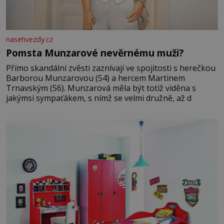
nasehvezdy.cz
Pomsta Munzarové nevěrnému muži?
Přímo skandální zvěsti zaznívají ve spojitosti s herečkou
Barborou Munzarovou (54) a hercem Martinem
Trnavským (56). Munzarová měla být totiž viděna s
jakýmsi sympaťákem, s nímž se velmi družně, až d