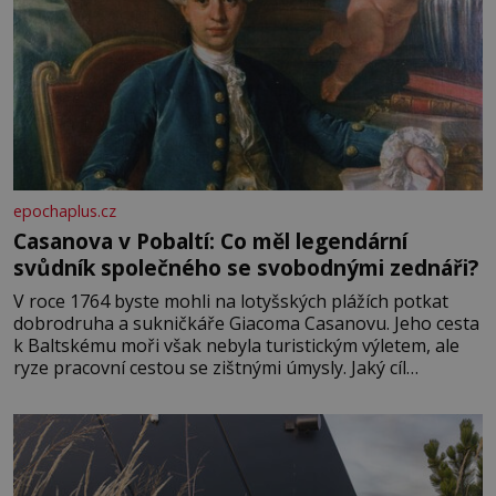
epochaplus.cz
Casanova v Pobaltí: Co měl legendární
svůdník společného se svobodnými zednáři?
V roce 1764 byste mohli na lotyšských plážích potkat
dobrodruha a sukničkáře Giacoma Casanovu. Jeho cesta
k Baltskému moři však nebyla turistickým výletem, ale
ryze pracovní cestou se zištnými úmysly. Jaký cíl
Casanova sledoval, když se například procházel uličkami
lotyšské Rigy? Casanova v Pobaltí kontaktoval tamní
zednářské lóže. Nebyl v této oblasti žádným nováčkem,
protože do zednářské