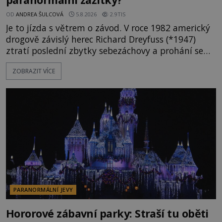
OD
ANDREA ŠULCOVÁ
5.8.2026
2.9TIS
Je to jízda s větrem o závod. V roce 1982 americký
drogově závislý herec Richard Dreyfuss (*1947)
ztratí poslední zbytky sebezáchovy a prohání se
po silnicích ve svém mercedesu jako utržený ze
ZOBRAZIT VÍCE
řetězu. Vše vyvrcholí katastrofou, když to Dreyfuss
napálí v plné rychlosti do stromu! Policie ve vraku
následně nalezne schovaný kokain. Tímto
momentem se slavnému
PARANORMÁLNÍ JEVY
Hororové zábavní parky: Straší tu oběti