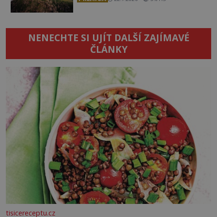
NENECHTE SI UJÍT DALŠÍ ZAJÍMAVÉ
ČLÁNKY
tisicereceptu.cz