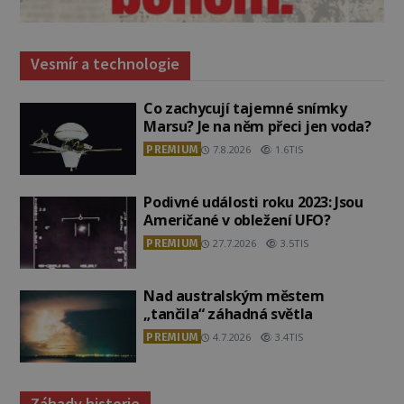
Vesmír a technologie
Co zachycují tajemné snímky
Marsu? Je na něm přeci jen voda?
PREMIUM
7.8.2026
1.6TIS
Podivné události roku 2023: Jsou
Američané v obležení UFO?
PREMIUM
27.7.2026
3.5TIS
Nad australským městem
„tančila“ záhadná světla
PREMIUM
4.7.2026
3.4TIS
Záhady historie