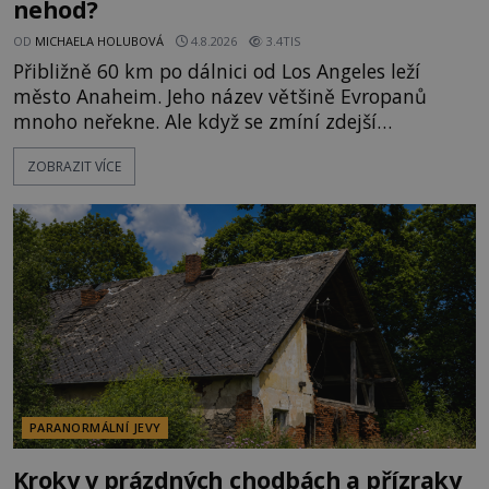
nehod?
OD
MICHAELA HOLUBOVÁ
4.8.2026
3.4TIS
Přibližně 60 km po dálnici od Los Angeles leží
město Anaheim. Jeho název většině Evropanů
mnoho neřekne. Ale když se zmíní zdejší
Disneyland, je hned jasno. Zábavní park vyroste na
ZOBRAZIT VÍCE
poklidném místě bývalého sadu pomerančovníků.
Klid tu teď rozhodně nepanuje, park navštíví
kolem 17 000 000 zábavychtivých lidí ročně. A ač je
velká snaha to utajit, někteří z
PARANORMÁLNÍ JEVY
Kroky v prázdných chodbách a přízraky