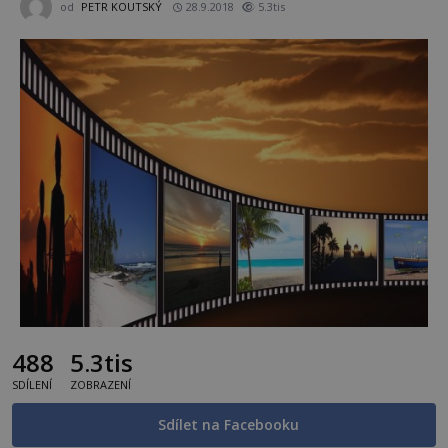
od
PETR KOUTSKÝ
28.9.2018
5.3tis
488
5.3tis
SDÍLENÍ
ZOBRAZENÍ
Sdílet na Facebooku