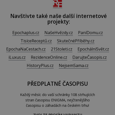
Navštivte také naše další internetové
projekty:
Epochaplus.cz
NašeHvězdy.cz
PaníDomu.cz
TisíceReceptů.cz
SkutečnéPříběhy.cz
EpochaNaCestach.cz
21Stoleti.cz
EpochálníSvět.cz
iLuxus.cz
RezidenceOnline.cz
DarujteČasopis.cz
HistoryPlus.cz
NejsemSama.cz
PŘEDPLATNÉ ČASOPISU
Každý měsíc do vaší schránky 108 strhujících
stran časopisu ENIGMA, nejčtenějšího
časopisu o záhadách na českém trhu!
ZVOLTE PROSÍM VARIANTU