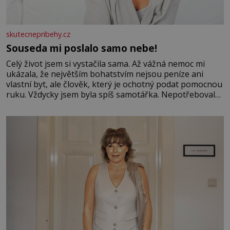
skutecnepribehy.cz
Souseda mi poslalo samo nebe!
Celý život jsem si vystačila sama. Až vážná nemoc mi
ukázala, že největším bohatstvím nejsou peníze ani
vlastní byt, ale člověk, který je ochotný podat pomocnou
ruku. Vždycky jsem byla spíš samotářka. Nepotřebovala
jsem kolem sebe partu kamarádek ani partnera. Stačily
mi knihy, práce a hlavně klid. Hned po studiích jsem
odešla z rodného města,