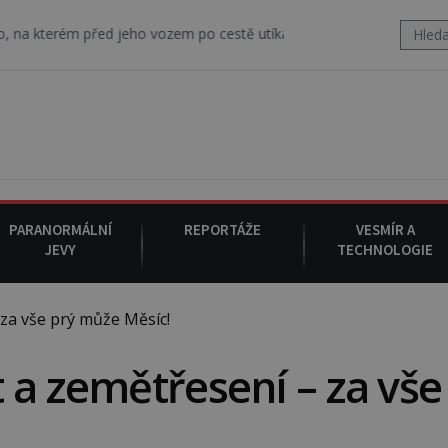
 před jeho vozem po cestě utíká zvláštní psovitá šelma, údajně báj
PARANORMÁLNÍ
REPORTÁŽE
VESMÍR A
JEVY
TECHNOLOGIE
za vše prý může Měsíc!
 a zemětřesení – za vše