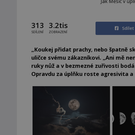
Jak Měsíc v úpl
313
3.2tis
Sdíle
SDÍLENÍ
ZOBRAZENÍ
„Koukej přidat prachy, nebo špatně s
uličce svému zákazníkovi. „Ani mě n
ruky nůž a v bezmezné zuřivosti bodá 
Opravdu za úplňku roste agresivita a