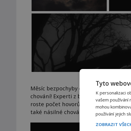
Tyto webové
Měsíc bezpochyby ovlivňuje dění na Zemi
K personalizaci o
chování! Experti z britské telekomunika
vašem používání na
roste počet hovorů a připojení k intern
mohou kombinovat 
také násilné chování?
používání jejich s
ZOBRAZIT VŠE