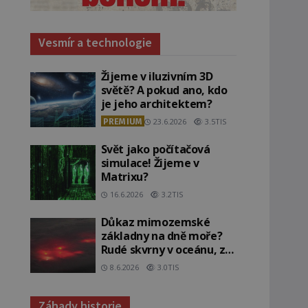
Vesmír a technologie
Žijeme v iluzivním 3D
světě? A pokud ano, kdo
je jeho architektem?
PREMIUM
23.6.2026
3.5TIS
Svět jako počítačová
simulace! Žijeme v
Matrixu?
16.6.2026
3.2TIS
Důkaz mimozemské
základny na dně moře?
Rudé skvrny v oceánu, ze
kterých srší blesky!
8.6.2026
3.0TIS
Záhady historie