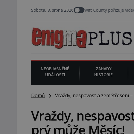
 Zástupce šerifa v texaském DeWitt County pořizuje video, na kterém
Sobota, 8. srpna 2026
NEOBJASNĚNÉ
ZÁHADY
UDÁLOSTI
HISTORIE
Domů
Vraždy, nespavost a zemětřesení – 
Vraždy, nespavost
prý může Měsíc!