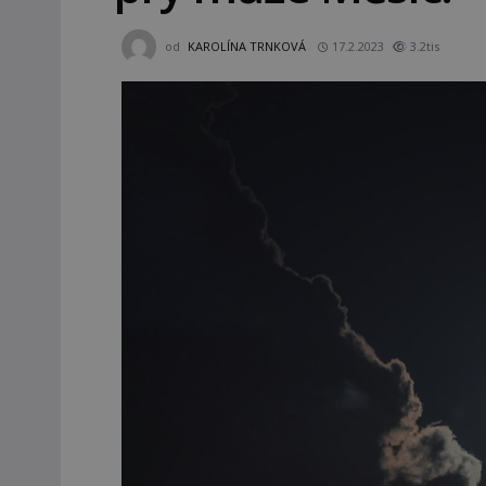
od
KAROLÍNA TRNKOVÁ
17.2.2023
3.2tis