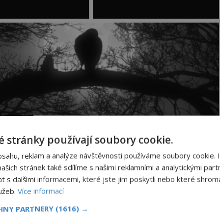
 stránky používají soubory cookie.
, zdá se ale, že tajemná luna ovlivňuje i lidské
bsahu, reklam a analýze návštěvnosti používáme soubory cookie. 
ční společnosti BT například zjistili, že za úplňku
šich stránek také sdílíme s našimi reklamními a analytickými partn
etu. Jenže jak je to s tvrzeními, že úplněk vyvolává
s dalšími informacemi, které jste jim poskytli nebo které shromá
lužeb.
Více informací
CHNY PARTNERY
(1616) →