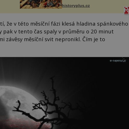
ově
Jindřicha VI. do Erfurtu, aby se
ohou
historyplus.cz
stal prostředníkem při řešení
sporu m...
tí, že v této měsíční fázi klesá hladina spánkového
pak v tento čas spaly v průměru o 20 minut
i závěsy měsíční svit nepronikl. Čím je to