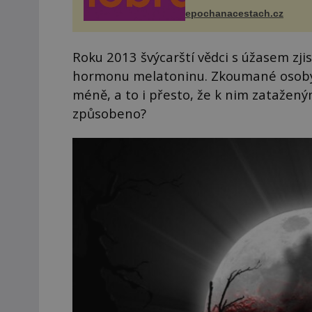
odehraje na Karlově a Hus
náměstí. Návštěvníci se m
epochanacestach.cz
těšit na víno, burčák, pes...
Roku 2013 švýcarští vědci s úžasem zjis
hormonu melatoninu. Zkoumané osoby 
méně, a to i přesto, že k nim zataženým
způsobeno?