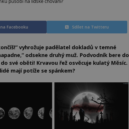
ňku působí na lidské chování?
t na Facebooku
Sdílet na Twitteru
končíš!“ vyhrožuje padělatel dokladů v temné
enapadne,“ odsekne druhý muž. Podvodník bere do
do své oběti! Krvavou řež osvěcuje kulatý Měsíc.
 lidé mají potíže se spánkem?