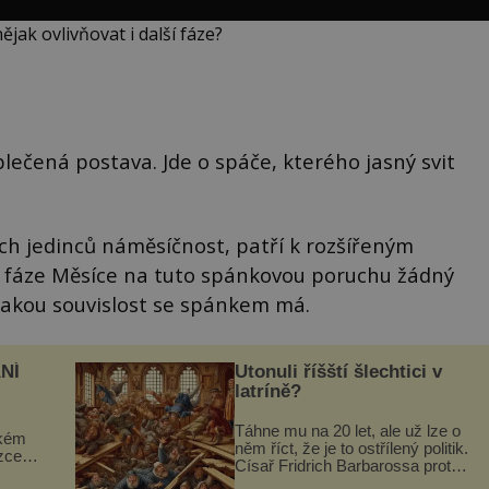
jak ovlivňovat i další fáze?
blečená postava. Jde o spáče, kterého jasný svit
ch jedinců náměsíčnost, patří k rozšířeným
 fáze Měsíce na tuto spánkovou poruchu žádný
ějakou souvislost se spánkem má.
NÍ
Utonuli říšští šlechtici v
latríně?
Táhne mu na 20 let, ale už lze o
ckém
něm říct, že je to ostřílený politik.
zcela
Císař Fridrich Barbarossa proto
posílá svého syna a dědice