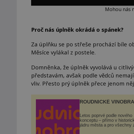
Mohou nás ně
Proč nás úplněk okrádá o spánek?
Za úplňku se po střeše prochází bíle o
Měsíce vylákal z postele.
Domněnka, že úplněk vyvolává u citlivý
představám, avšak podle vědců nemají
vliv. Přesto prý úplněk přece jenom n
ROUDNICKÉ VINOBRA
Letos poprvé podle nového
konceptu – přímo v histori
jádru města a pro všechny 
zdarma. Hlavní program se