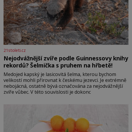
21stoleti.cz
Nejodvážnější zvíře podle Guinnessovy knihy
rekordů? Šelmička s pruhem na hřbetě!
Medojed kapský je lasicovitá šelma, kterou bychom
velikostí mohli přirovnat k českému jezevci. Je extrémně
nebojácná, ostatně bývá označována za nejodvážnější
zvíře vůbec. V této souvislosti je dokonc