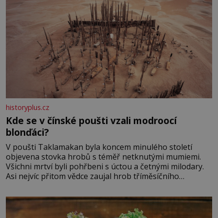
historyplus.cz
Kde se v čínské poušti vzali modroocí
blonďáci?
V poušti Taklamakan byla koncem minulého století
objevena stovka hrobů s téměř netknutými mumiemi.
Všichni mrtví byli pohřbeni s úctou a četnými milodary.
Asi nejvíc přitom vědce zaujal hrob tříměsíčního
chlapečka s modrou filcovou čapkou, z níž se draly
blonďaté vlásky. Fakt, že jsou těla dávných lidí nesmírně
dobře zachovalá, přičítají odborníci zdejším klimatickým
podmínkám. Sucho, prosolené písky a extrémně