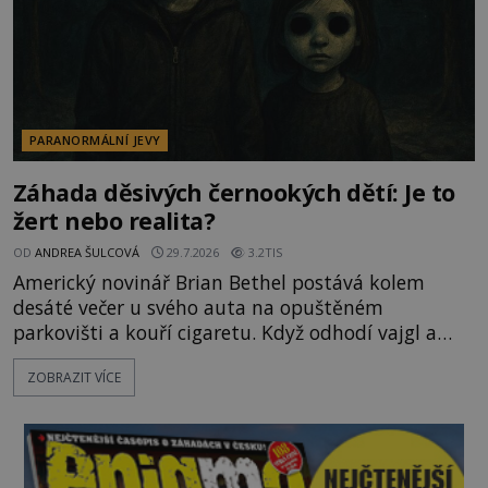
PARANORMÁLNÍ JEVY
Záhada děsivých černookých dětí: Je to
žert nebo realita?
OD
ANDREA ŠULCOVÁ
29.7.2026
3.2TIS
Americký novinář Brian Bethel postává kolem
desáté večer u svého auta na opuštěném
parkovišti a kouří cigaretu. Když odhodí vajgl a
chystá se nastoupit do auta, přijdou k němu dva
ZOBRAZIT VÍCE
mladí chlapci, kterým může být okolo 14 let.
„Pane, byl byste tak laskav a svezl nás domů? Je to
pouhých několik minut od tohoto parkoviště,“
zeptá se suverénně jeden z nich. P