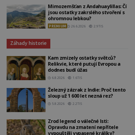
Mimozemšťan z Andahuaylillas: Čí
jsou ostatky zakrslého stvoření s
ohromnou lebkou?
PREMIUM
26.6.2026
2.9TIS
Záhady historie
Kam zmizely ostatky světců?
Relikvie, které putují Evropou a
dodnes budí úžas
6.8.2026
1.6TIS
Železný zázrak z Indie: Proč tento
sloup už 1 600 let nezná rez?
5.8.2026
2.2TIS
Zrod legend o válečné lsti:
Opravdu na zmatení nepřítele
vypouštěli vypasené králíky?