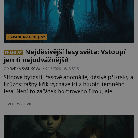
PARANORMÁLNÍ JEVY
Nejděsivější lesy světa: Vstoupí
PREMIUM
jen ti nejodvážnější!
OD
RADKA SÁBLIKOVÁ
1.8.2026
3.5TIS
Stínové bytosti, časové anomálie, děsivé přízraky a
hrůzostrašný křik vycházející z hlubin temného
lesa. Není to začátek hororového filmu, ale
události, které popisují návštěvníci lesů, které jsou
ZOBRAZIT VÍCE
označovány jako nejděsivější na světě. Lidé bydlící
v jejich blízkosti se jim i za bílého dne obloukem
vyhýbají! Už jste o těchto lesích slyšeli? A odvážili
byste se je navštívit? [gallery ids="17