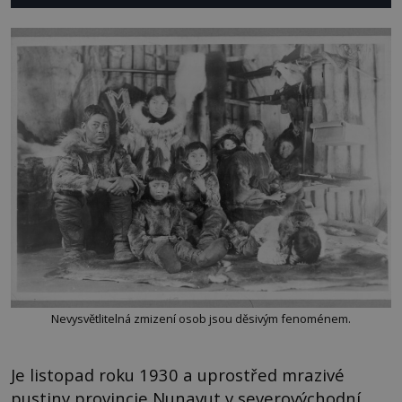
Nevysvětlitelná zmizení osob jsou děsivým fenoménem.
Je listopad roku 1930 a uprostřed mrazivé
pustiny provincie Nunavut v severovýchodní