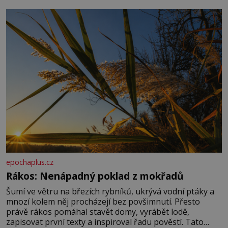
základní složky– sodík a chlór – jsou zásadní pro
správné hospodaření
epochaplus.cz
Rákos: Nenápadný poklad z mokřadů
Šumí ve větru na březích rybníků, ukrývá vodní ptáky a
mnozí kolem něj procházejí bez povšimnutí. Přesto
právě rákos pomáhal stavět domy, vyrábět lodě,
zapisovat první texty a inspiroval řadu pověstí. Tato