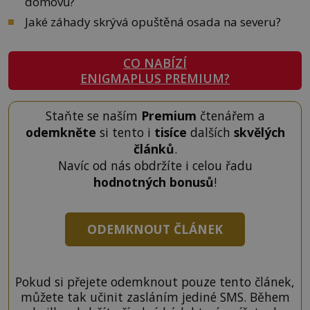
domovů?
Jaké záhady skrývá opuštěná osada na severu?
CO NABÍZÍ
ENIGMAPLUS PREMIUM?
Staňte se naším
Premium
čtenářem a
odemkněte
si tento i
tisíce
dalších
skvělých
článků
.
Navíc od nás obdržíte i celou řadu
hodnotných bonusů
!
ODEMKNOUT ČLÁNEK
Pokud si přejete odemknout pouze tento článek,
můžete tak učinit zasláním jediné SMS. Během