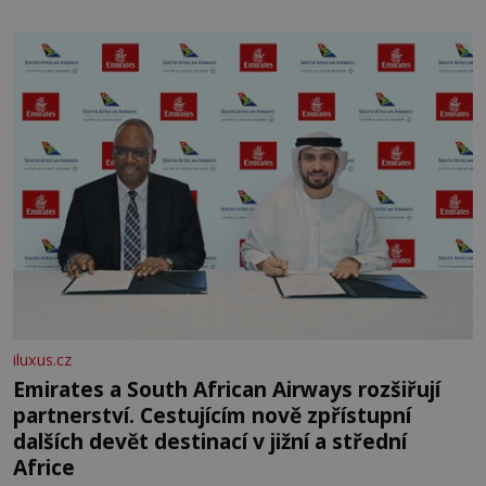
skromná, ale užitečná rostlina provází člověka už tisíce
let. Většina lidí vnímá rákos jen jako obyčejnou kulisu
letního koupání. Stačí se však podívat
iluxus.cz
Emirates a South African Airways rozšiřují
partnerství. Cestujícím nově zpřístupní
dalších devět destinací v jižní a střední
Africe