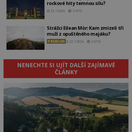
rockové hity temnou sílu?
23.7.2026
3.4TIS
Strážci Eilean Mòr: Kam zmizeli tři
muži z opuštěného majáku?
PREMIUM
22.7.2026
3.0TIS
NENECHTE SI UJÍT DALŠÍ ZAJÍMAVÉ
ČLÁNKY