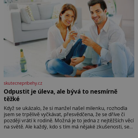
skutecnepribehy.cz
Odpustit je úleva, ale bývá to nesmírně
těžké
Když se ukázalo, že si manžel našel milenku, rozhodla
jsem se trpělivě vyčkávat, přesvědčena, že se dříve či
později vrátí k rodině. Možná je to jedna z nejtěžších věcí
na světě. Ale každý, kdo s tím má nějaké zkušenosti, se
zapřísahá, že pokud odpustíte, znatelně se vám uleví.