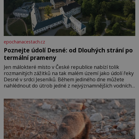
epochanacestach.cz
Poznejte údolí Desné: od Dlouhých strání po
termální prameny
Jen málokteré místo v České republice nabízí tolik
rozmanitých zážitků na tak malém území jako údolí řeky
Desné v srdci Jeseníků. Během jediného dne můžete
nahlédnout do útrob jedné z nejvýznamnějších vodních
elektráren v Evropě, vydat se na horské hřebeny, projet
se na koloběžce a den zakončit poznáváním památek ve
Velkých Losinách nebo v termálním