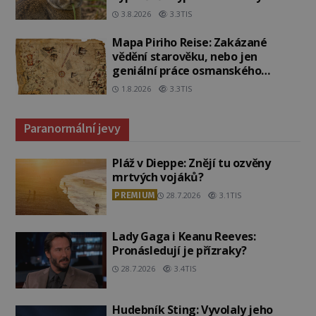
3.8.2026
3.3TIS
Mapa Piriho Reise: Zakázané
vědění starověku, nebo jen
geniální práce osmanského
admirála?
1.8.2026
3.3TIS
Paranormální jevy
Pláž v Dieppe: Znějí tu ozvěny
mrtvých vojáků?
PREMIUM
28.7.2026
3.1TIS
Lady Gaga i Keanu Reeves:
Pronásledují je přízraky?
28.7.2026
3.4TIS
Hudebník Sting: Vyvolaly jeho