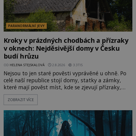
PARANORMÁLNÍ JEVY
Kroky v prázdných chodbách a přízraky
v oknech: Nejděsivější domy v Česku
budí hrůzu
OD
HELENA STEJSKALOVÁ
2.8.2026
3.3TIS
Nejsou to jen staré pověsti vyprávěné u ohně. Po
celé naší republice stojí domy, statky a zámky,
které mají pověst míst, kde se zjevují přízraky,
ozývají nevysvětlitelné zvuky nebo se dějí podivné
ZOBRAZIT VÍCE
jevy. Zatímco historici většinou hledají racionální
vysvětlení, záhadologové upozorňují, že některé
lokality vykazují nápadně podobná svědectví po
celé generace. A právě tato opakující se svědectví
ud