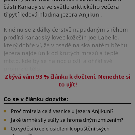
části Kanady se ve světle arktického večera
třpytí ledová hladina jezera Anjikuni.
K němu se z dálky čerstvě napadaným sněhem
prodírá kanadský lovec kožešin Joe Labelle,
který dobře ví, že v osadě na skalnatém břehu
jezera najde únik od krutých mrazů a teplé
místo, kde by se na noc uložil a ohřál své
promrzlé tělo.
Zbývá vám 93
%
článku k dočtení. Nenechte si
to ujít!
Co se v článku dozvíte:
Proč zmizela celá vesnice u jezera Anjikuni?
Jaké temné síly stály za hromadným zmizením?
Co vyděsilo celé osídlení k opuštění svých