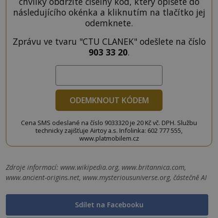
chvilky obdržíte číselný kód, který opíšete do
následujícího okénka a kliknutím na tlačítko jej
odemknete.
Zprávu ve tvaru "CTU CLANEK" odešlete na číslo
903 33 20
.
ODEMKNOUT KÓDEM
Cena SMS odeslané na číslo 9033320 je 20 Kč vč. DPH. Službu
technicky zajišťuje Airtoy a.s. Infolinka: 602 777 555,
www.platmobilem.cz
Zdroje informací:
www.wikipedia.org, www.britannica.com,
www.ancient-origins.net, www.mysteriousuniverse.org, částečně AI
Sdílet na Facebooku