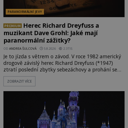
PARANORMÁLNÍ JEVY
Herec Richard Dreyfuss a
PREMIUM
muzikant Dave Grohl: Jaké mají
paranormální zážitky?
OD
ANDREA ŠULCOVÁ
5.8.2026
2.3TIS
Je to jízda s větrem o závod. V roce 1982 americký
drogově závislý herec Richard Dreyfuss (*1947)
ztratí poslední zbytky sebezáchovy a prohání se
po silnicích ve svém mercedesu jako utržený ze
ZOBRAZIT VÍCE
řetězu. Vše vyvrcholí katastrofou, když to Dreyfuss
napálí v plné rychlosti do stromu! Policie ve vraku
následně nalezne schovaný kokain. Tímto
momentem se slavnému