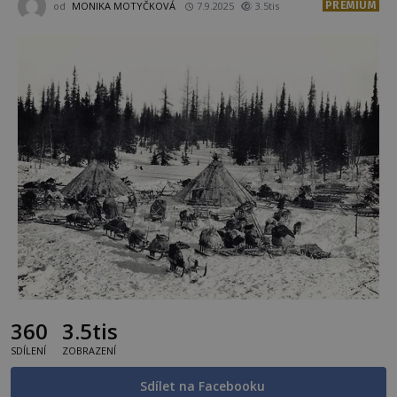
PREMIUM
od
MONIKA MOTYČKOVÁ
7.9.2025
3.5tis
360
3.5tis
SDÍLENÍ
ZOBRAZENÍ
Sdílet na Facebooku