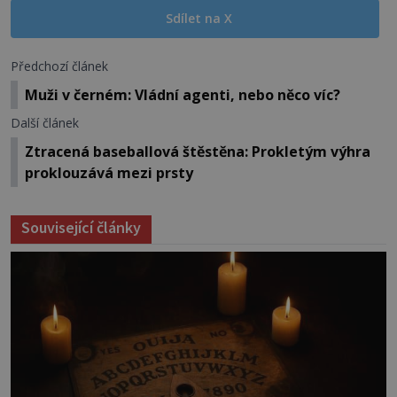
Sdílet na X
Předchozí článek
Muži v černém: Vládní agenti, nebo něco víc?
Další článek
Ztracená baseballová štěstěna: Prokletým výhra
proklouzává mezi prsty
Související články