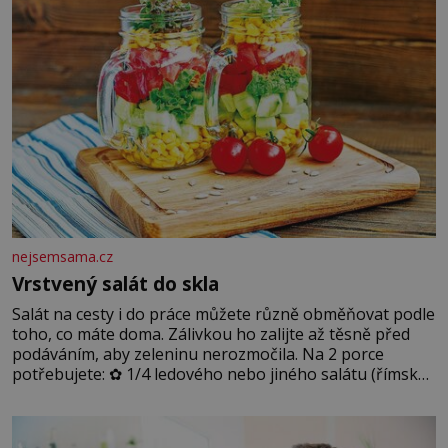
nejsemsama.cz
Vrstvený salát do skla
Salát na cesty i do práce můžete různě obměňovat podle
toho, co máte doma. Zálivkou ho zalijte až těsně před
podáváním, aby zeleninu nerozmočila. Na 2 porce
potřebujete: ✿ 1/4 ledového nebo jiného salátu (římský
salát, polníček…) ✿ 1 malá konzerva kukuřice ✿ ½
okurky ✿ 2 rajčata Zálivka: ✿ 4 lžíce olivového oleje ✿ 1
lžíci citronové šťávy ✿ ½ stroužku