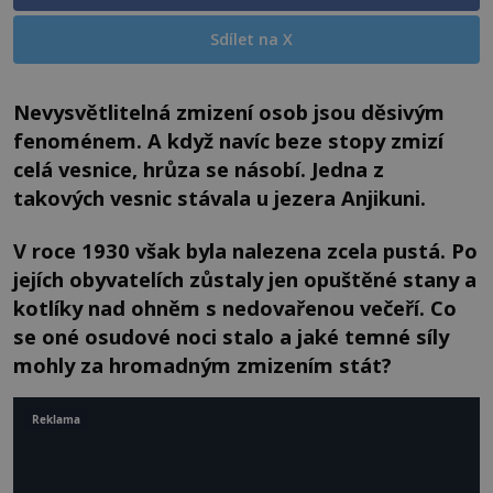
Sdílet na X
Nevysvětlitelná zmizení osob jsou děsivým
fenoménem. A když navíc beze stopy zmizí
celá vesnice, hrůza se násobí. Jedna z
takových vesnic stávala u jezera Anjikuni.
V roce 1930 však byla nalezena zcela pustá. Po
jejích obyvatelích zůstaly jen opuštěné stany a
kotlíky nad ohněm s nedovařenou večeří. Co
se oné osudové noci stalo a jaké temné síly
mohly za hromadným zmizením stát?
Reklama