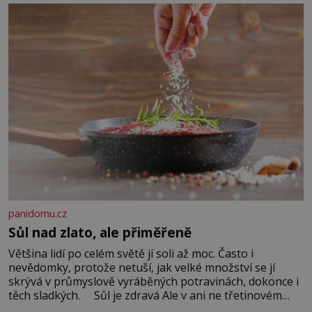
Když se ke mně doneslo, že si manžel pořídil milenku,
panidomu.cz
Sůl nad zlato, ale přiměřeně
Většina lidí po celém světě jí soli až moc. Často i
nevědomky, protože netuší, jak velké množství se jí
skrývá v průmyslově vyráběných potravinách, dokonce i
těch sladkých. Sůl je zdravá Ale v ani ne třetinovém
množství, než je pro většinu populace běžné. Její