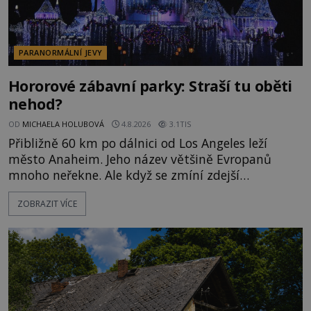
PARANORMÁLNÍ JEVY
Hororové zábavní parky: Straší tu oběti
nehod?
OD
MICHAELA HOLUBOVÁ
4.8.2026
3.1TIS
Přibližně 60 km po dálnici od Los Angeles leží
město Anaheim. Jeho název většině Evropanů
mnoho neřekne. Ale když se zmíní zdejší
Disneyland, je hned jasno. Zábavní park vyroste na
ZOBRAZIT VÍCE
poklidném místě bývalého sadu pomerančovníků.
Klid tu teď rozhodně nepanuje, park navštíví
kolem 17 000 000 zábavychtivých lidí ročně. A ač je
velká snaha to utajit, někteří z