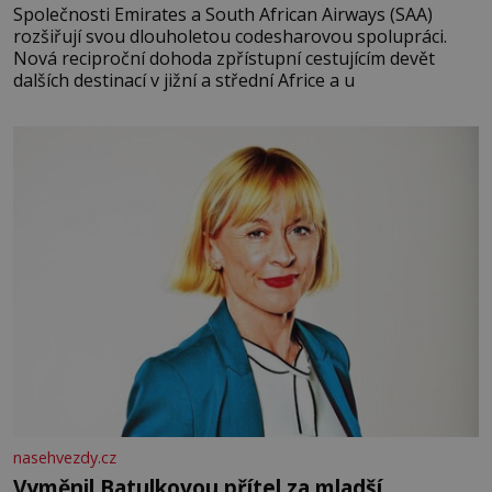
Společnosti Emirates a South African Airways (SAA)
rozšiřují svou dlouholetou codesharovou spolupráci.
Nová reciproční dohoda zpřístupní cestujícím devět
dalších destinací v jižní a střední Africe a u
nasehvezdy.cz
Vyměnil Batulkovou přítel za mladší