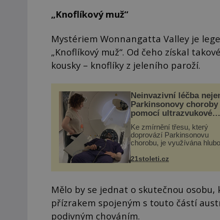
„Knoflíkový muž“
Mystériem Wonnangatta Valley je leg
„Knoflíkový muž“. Od čeho získal tako
kousky – knoflíky z jeleního paroží.
Neinvazivní léčba neje
Parkinsonovy choroby
pomocí ultrazvukové
„helmy“
Ke zmírnění třesu, který
doprovází Parkinsonovu
chorobu, je využívána hlub
mozková stimulace, která 
vyžaduje vysoce invazivní
21stoleti.cz
zákrok. Ultrazvuk zase nen
vhodný k dostatečně přes
zacílení ...
Mělo by se jednat o skutečnou osobu,
přízrakem spojeným s touto částí austr
podivným chováním.