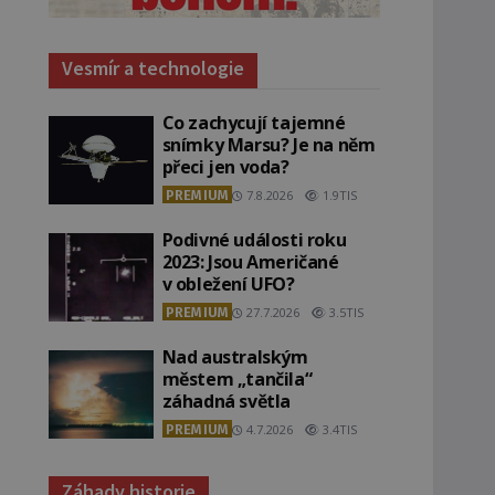
Vesmír a technologie
Co zachycují tajemné
snímky Marsu? Je na něm
přeci jen voda?
PREMIUM
7.8.2026
1.9TIS
Podivné události roku
2023: Jsou Američané
v obležení UFO?
PREMIUM
27.7.2026
3.5TIS
Nad australským
městem „tančila“
záhadná světla
PREMIUM
4.7.2026
3.4TIS
Záhady historie