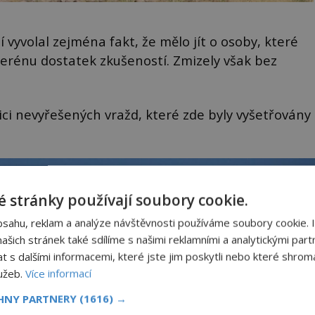
 vyvolal zejména fakt, že mělo jít o osoby, které
rénu dostatek zkušeností. Zmizely však bez
ci nevyřešených vražd, které zde byly vyšetřovány
 stránky používají soubory cookie.
bsahu, reklam a analýze návštěvnosti používáme soubory cookie. 
šich stránek také sdílíme s našimi reklamními a analytickými partn
s dalšími informacemi, které jste jim poskytli nebo které shromá
lužeb.
Více informací
CHNY PARTNERY
(1616) →