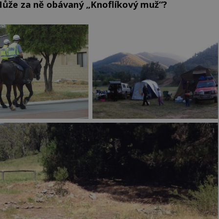
? Může za ně obávaný „Knoflíkový muž“?