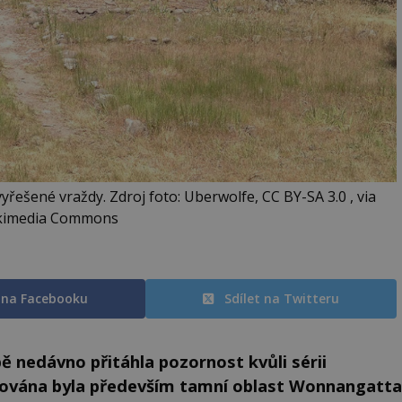
yřešené vraždy. Zdroj foto: Uberwolfe, CC BY-SA 3.0 , via
kimedia Commons
t na Facebooku
Sdílet na Twitteru
bě nedávno přitáhla pozornost kvůli sérii
iňována byla především tamní oblast Wonnangatta