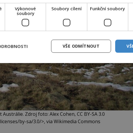
é
Výkonové
Soubory cílení
Funkční soubory
soubory
ODROBNOSTI
VŠE ODMÍTNOUT
VŠ
 Austrálie. Zdroj foto: Alex Cohen, CC BY-SA 3.0
licenses/by-sa/3.0/>, via Wikimedia Commons