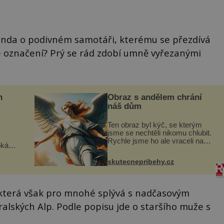
enda o podivném samotáři, kterému se přezdívá
vé označení? Prý se rád zdobí umně vyřezanými
n
Obraz s andělem chrání
náš dům
Ten obraz byl kýč, se kterým
jsme se nechtěli nikomu chlubit.
Rychle jsme ho ale vraceli na
oká
jeho místo. S manželem Vaškem
však
jsme si pořídili chaloupku, takový
skutecnepribehy.cz
domek na severu Čech, kde
í
jsme si naplánova...
nému
 která však pro mnohé splývá s nadčasovým
alských Alp. Podle popisu jde o staršího muže s