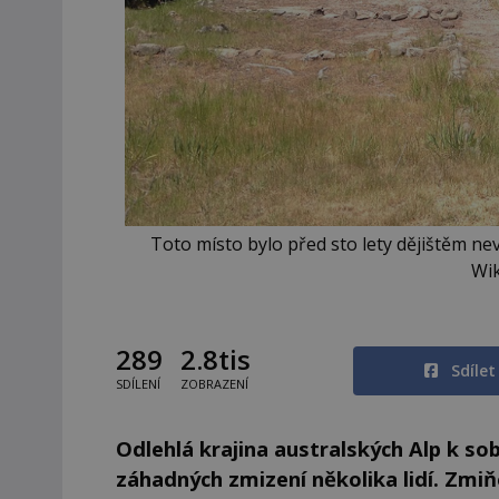
Toto místo bylo před sto lety dějištěm nev
Wi
289
2.8tis
Sdíle
SDÍLENÍ
ZOBRAZENÍ
Odlehlá krajina australských Alp k so
záhadných zmizení několika lidí. Zm