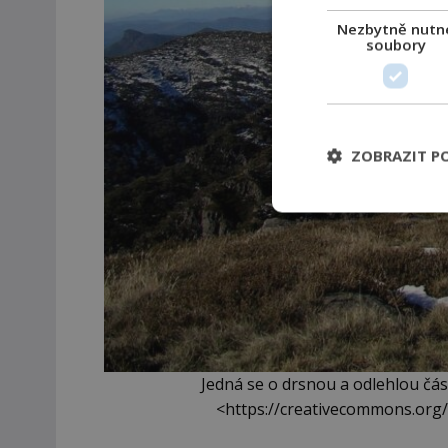
Nezbytně nutn
soubory
ZOBRAZIT P
Jedná se o drsnou a odlehlou část
<https://creativecommons.org/