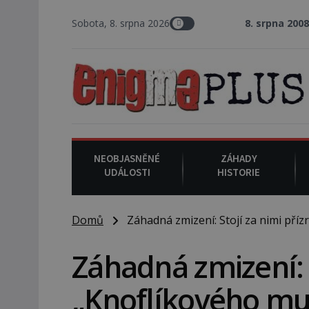
Sobota, 8. srpna 2026
8. srpna 2008
: Zástupce šerifa v
NEOBJASNĚNÉ
ZÁHADY
UDÁLOSTI
HISTORIE
Domů
Záhadná zmizení: Stojí za nimi příz
Záhadná zmizení: S
„Knoflíkového mu