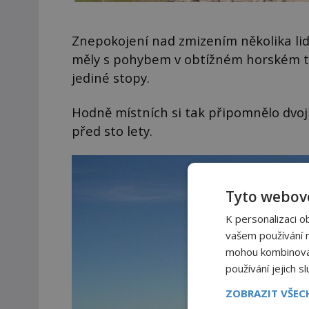
Znepokojení nad zmizením několika lidí
měly s pohybem v obtížném horském te
jediné stopy.
Hodně místních si tak připomnělo dvoji
před sto lety.
Tyto webové
K personalizaci o
vašem používání na
mohou kombinovat 
používání jejich s
ZOBRAZIT VŠE