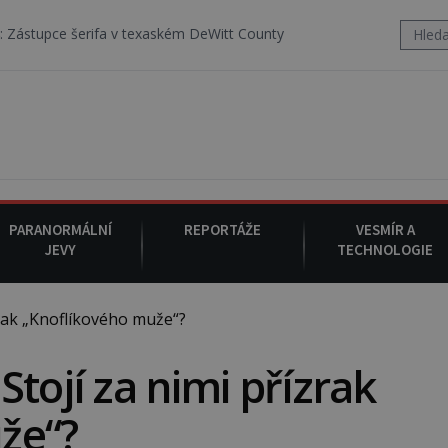
 texaském DeWitt County pořizuje video, na kterém před jeho vozem 
PARANORMÁLNÍ
REPORTÁŽE
VESMÍR A
JEVY
TECHNOLOGIE
rak „Knoflíkového muže“?
tojí za nimi přízrak
že“?