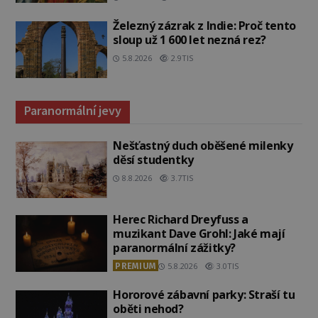
Železný zázrak z Indie: Proč tento
sloup už 1 600 let nezná rez?
5.8.2026
2.9TIS
Paranormální jevy
Nešťastný duch oběšené milenky
děsí studentky
8.8.2026
3.7TIS
Herec Richard Dreyfuss a
muzikant Dave Grohl: Jaké mají
paranormální zážitky?
PREMIUM
5.8.2026
3.0TIS
Hororové zábavní parky: Straší tu
oběti nehod?