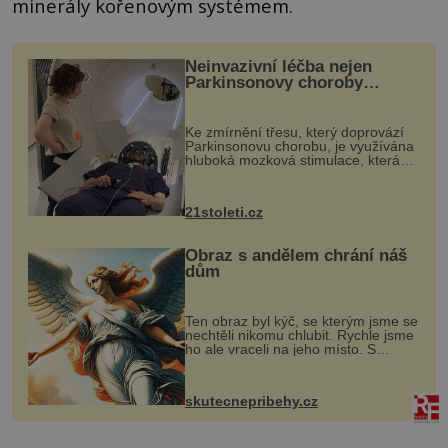
minerály kořenovým systémem.
Neinvazivní léčba nejen
Parkinsonovy choroby
pomocí ultrazvukové
„helmy“
Ke zmírnění třesu, který doprovází
Parkinsonovu chorobu, je využívána
hluboká mozková stimulace, která
však vyžaduje vysoce invazivní
zákrok. Ultrazvuk zase není vhodný
k dostatečně přesnému zacílení ...
21stoleti.cz
Obraz s andělem chrání náš
dům
Ten obraz byl kýč, se kterým jsme se
nechtěli nikomu chlubit. Rychle jsme
ho ale vraceli na jeho místo. S
manželem Vaškem jsme si pořídili
chaloupku, takový domek na severu
Čech, kde jsme si naplánova...
skutecnepribehy.cz