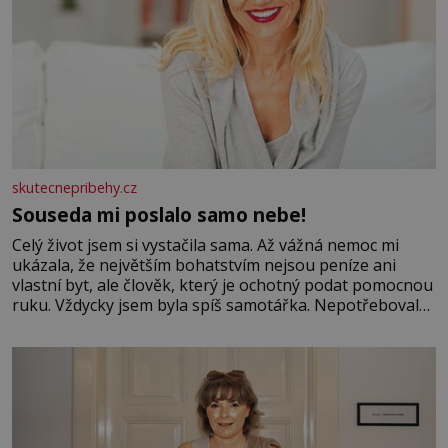
skutecnepribehy.cz
Souseda mi poslalo samo nebe!
Celý život jsem si vystačila sama. Až vážná nemoc mi
ukázala, že největším bohatstvím nejsou peníze ani
vlastní byt, ale člověk, který je ochotný podat pomocnou
ruku. Vždycky jsem byla spíš samotářka. Nepotřebovala
jsem kolem sebe partu kamarádek ani partnera. Stačily
mi knihy, práce a hlavně klid. Hned po studiích jsem
odešla z rodného města,