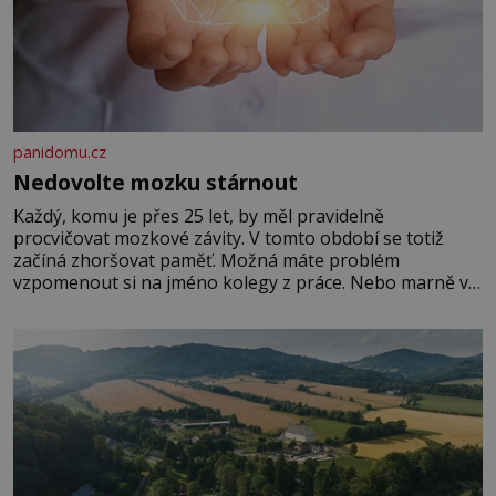
panidomu.cz
Nedovolte mozku stárnout
Každý, komu je přes 25 let, by měl pravidelně
procvičovat mozkové závity. V tomto období se totiž
začíná zhoršovat paměť. Možná máte problém
vzpomenout si na jméno kolegy z práce. Nebo marně v
paměti lovíte název knížky, kterou jste nedávno přečetli.
Je to opravdu tak, s věkem jako kdyby se paměť
rozhodla stávkovat. Cvičte