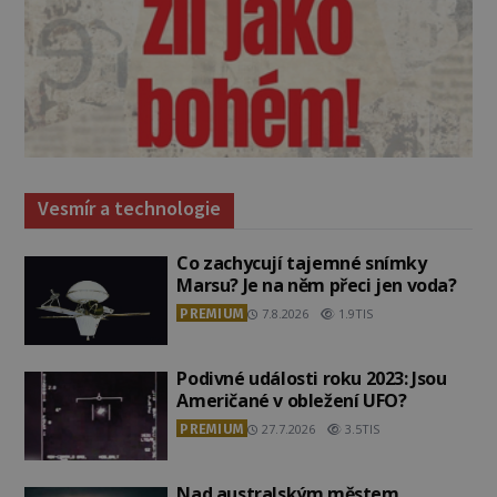
Vesmír a technologie
Co zachycují tajemné snímky
Marsu? Je na něm přeci jen voda?
PREMIUM
7.8.2026
1.9TIS
Podivné události roku 2023: Jsou
Američané v obležení UFO?
PREMIUM
27.7.2026
3.5TIS
Nad australským městem