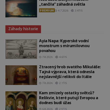
„tančila“ záhadná světla
PREMIUM
4.7.2026
3.4TIS
Záhady historie
Ayia Napa: Kyperské vodní
monstrum s mírumilovnou
povahou
7.8.2026
4.6TIS
Ztracený hrob svatého Mikuláše:
Tajná výprava, která odnesla
nejslavnější relikvii do Itálie
7.8.2026
2.1TIS
Kam zmizely ostatky světců?
Relikvie, které putují Evropou a
dodnes budí úžas
6.8.2026
2.9TIS