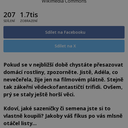
Wikimedia Commons
207
1.7tis
SDÍLENÍ
ZOBRAZENÍ
Sdílet na Facebooku
Sdílet na X
Pokud se v nejbližší době chystáte přesazovat
domácí rostliny, zpozorněte. Jistě, Adéla, co
nevečeřela, žije jen na filmovém plátně. Stejně
tak zákeřní vědeckofantastičtí trifidi. Ovšem,
prý se staly ještě horší věci.
Kdoví, jaké sazeničky či semena jste si to
vlastně koupili? Jakoby váš fíkus po vás mlsně
otáčel listy…