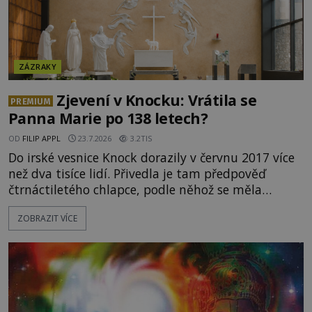
ZÁZRAKY
Zjevení v Knocku: Vrátila se
PREMIUM
Panna Marie po 138 letech?
OD
FILIP APPL
23.7.2026
3.2TIS
Do irské vesnice Knock dorazily v červnu 2017 více
než dva tisíce lidí. Přivedla je tam předpověď
čtrnáctiletého chlapce, podle něhož se měla
přesně ve tři hodiny odpoledne zjevit Panna Marie.
ZOBRAZIT VÍCE
Když slunce vystoupilo z mraků, část davu začala
křičet, že se na nebi odehrává zázrak. Splnilo se
chlapcovo proroctví, nebo poutníci spatřili pouze
neobvyklou hru světla? [gallery
ids="170530,170531,1705