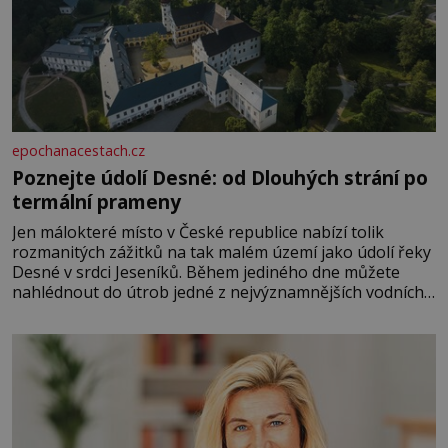
epochanacestach.cz
Poznejte údolí Desné: od Dlouhých strání po
termální prameny
Jen málokteré místo v České republice nabízí tolik
rozmanitých zážitků na tak malém území jako údolí řeky
Desné v srdci Jeseníků. Během jediného dne můžete
nahlédnout do útrob jedné z nejvýznamnějších vodních
elektráren v Evropě, vydat se na horské hřebeny, projet
se na koloběžce a den zakončit poznáváním památek ve
Velkých Losinách nebo v termálním