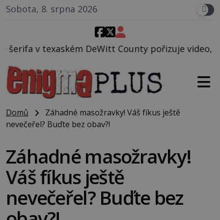
Sobota, 8. srpna 2026
County pořizuje video, na kterém před jeho vozem po
Domů
Záhadné masožravky! Váš fíkus ještě
nevečeřel? Buďte bez obav?!
Záhadné masožravky!
Váš fíkus ještě
nevečeřel? Buďte bez
obav?!