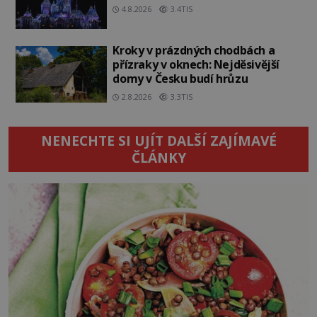
4.8.2026
3.4TIS
Kroky v prázdných chodbách a
přízraky v oknech: Nejděsivější
domy v Česku budí hrůzu
2.8.2026
3.3TIS
NENECHTE SI UJÍT DALŠÍ ZAJÍMAVÉ
ČLÁNKY