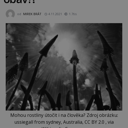
od
MIREK BRÁT
4.11.2021
1.7tis
Mohou rostliny útočit i na člověka? Zdroj obrázku:
ussiegall from sydney, Australia, CC BY 2.0 , via