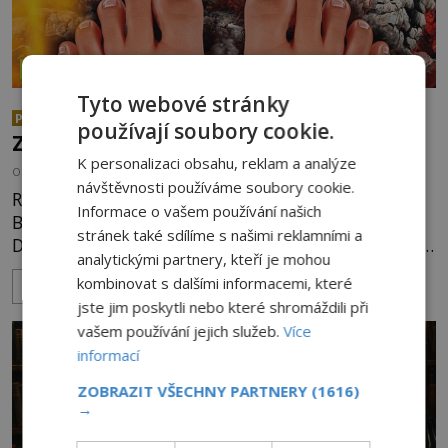
ZÁZRAKY
Tyto webové stránky
Chůze po žhavých uhlících:
PREMIUM
používají soubory cookie.
Zázrak nebo podvod?
K personalizaci obsahu, reklam a analýze
OD
KAROLÍNA TRNKOVÁ
4.8.2026
3.3TIS
návštěvnosti používáme soubory cookie.
Rituál chůze po žhavých uhlících je zmiňován i v
Informace o vašem používání našich
Bibli, první zmínky ale pochází už z doby železné.
stránek také sdílíme s našimi reklamními a
Dnes je využíván nejrůznějšími šamany k nalezení
analytickými partnery, kteří je mohou
spirituální síly či vnitřního klidu. Jak funguje a proč
kombinovat s dalšími informacemi, které
ZOBRAZIT VÍCE
si při něm člověk nepopálí nohy, což bylo
jste jim poskytli nebo které shromáždili při
objektivně dokázáno? Je na něm i něco
vašem používání jejich služeb.
Více
nadpřirozeného? Histori
informací
ZOBRAZIT VŠECHNY PARTNERY
(1616)
→