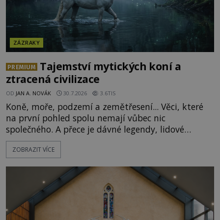
ZÁZRAKY
Tajemství mytických koní a
PREMIUM
ztracená civilizace
OD
JAN A. NOVÁK
30.7.2026
3.6TIS
Koně, moře, podzemí a zemětřesení... Věci, které
na první pohled spolu nemají vůbec nic
společného. A přece je dávné legendy, lidové
pohádky i podvědomí psychicky nemocných lidí
ZOBRAZIT VÍCE
podivným způsobem vzájemně propojují. Je
možné, že tato záhadná spojitost ukrývá nějaké
tajemství pocházející ze samých počátků lidské
civilizace? Nebo dokonce z temných vod minulosti
ještě mnohem hlubších? [g