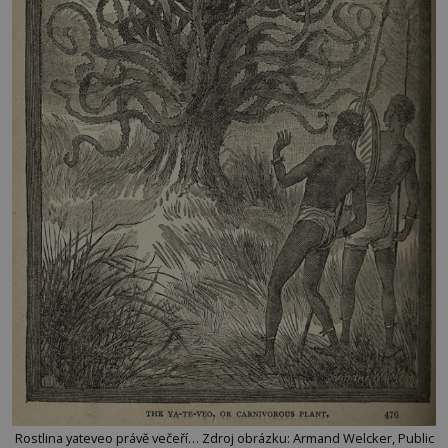
Rostlina yateveo právě večeří… Zdroj obrázku: Armand Welcker, Public