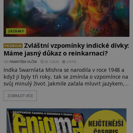
ZÁZRAKY
Zvláštní vzpomínky indické dívky:
PREMIUM
Máme jasný důkaz o reinkarnaci?
OD
FRANTIŠEK VLČEK
20.7.2026
2.9TIS
Indka Swarnlata Mishra se narodila v roce 1948 a
když jí byly tři roky, tak se zmínila o vzpomínce na
svůj minulý život. Jakmile začala mluvit jazykem,
který nikdo nezná, začali rodiče její podivné
ZOBRAZIT VÍCE
chování brát vážně. Je snad důkazem reinkarnace?
Swarnlata Mishra se narodila v Indii v roce 1948.
Na první pohled se zdá, že to bu