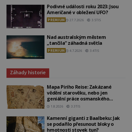
Podivné události roku 2023: Jsou
Američané v obležení UFO?
PREMIUM
27.7.2026
3.5TIS
Nad australským městem
„tančila“ záhadná světla
PREMIUM
4.7.2026
3.4TIS
Záhady historie
Mapa Piriho Reise: Zakázané
vědění starověku, nebo jen
geniální práce osmanského
admirála?
1.8.2026
3.3TIS
Kamenní giganti z Baalbeku: Jak
se podařilo přesunout bloky o
hmotnosti stovek tun?