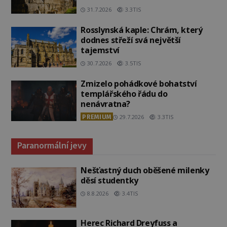
31.7.2026
3.3TIS
Rosslynská kaple: Chrám, který
dodnes střeží svá největší
tajemství
30.7.2026
3.5TIS
Zmizelo pohádkové bohatství
templářského řádu do
nenávratna?
PREMIUM
29.7.2026
3.3TIS
Paranormální jevy
Nešťastný duch oběšené milenky
děsí studentky
8.8.2026
3.4TIS
Herec Richard Dreyfuss a