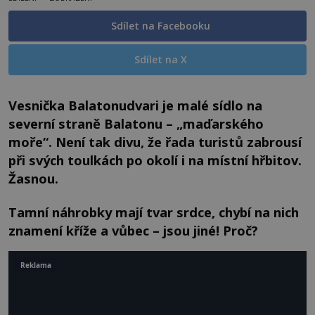
Sdílet na Facebooku
Sdílet na X
Vesnička Balatonudvari je malé sídlo na
severní straně Balatonu – „maďarského
moře“. Není tak divu, že řada turistů zabrousí
při svých toulkách po okolí i na místní hřbitov.
Žasnou.
Tamní náhrobky mají tvar srdce, chybí na nich
znamení kříže a vůbec – jsou jiné! Proč?
Reklama