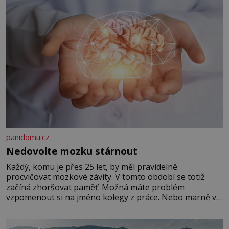
panidomu.cz
Nedovolte mozku stárnout
Každý, komu je přes 25 let, by měl pravidelně
procvičovat mozkové závity. V tomto období se totiž
začíná zhoršovat paměť. Možná máte problém
vzpomenout si na jméno kolegy z práce. Nebo marně v
paměti lovíte název knížky, kterou jste nedávno přečetli.
Je to opravdu tak, s věkem jako kdyby se paměť
rozhodla stávkovat. Cvičte