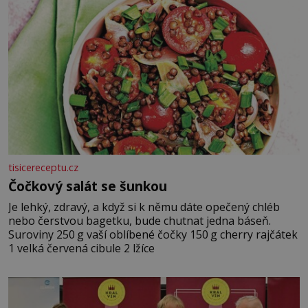
tisicereceptu.cz
Čočkový salát se šunkou
Je lehký, zdravý, a když si k němu dáte opečený chléb
nebo čerstvou bagetku, bude chutnat jedna báseň.
Suroviny 250 g vaší oblíbené čočky 150 g cherry rajčátek
1 velká červená cibule 2 lžíce