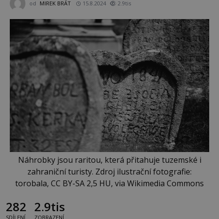
od
MIREK BRÁT
15.8.2024
2.9tis
Náhrobky jsou raritou, která přitahuje tuzemské i
zahraniční turisty. Zdroj ilustrační fotografie:
torobala, CC BY-SA 2,5 HU, via Wikimedia Commons
282
2.9tis
SDÍLENÍ
ZOBRAZENÍ