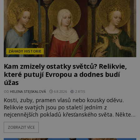
promyšlená krádež,
ZÁHADY HISTORIE
Kam zmizely ostatky světců? Relikvie,
které putují Evropou a dodnes budí
úžas
OD
HELENA STEJSKALOVÁ
6.8.2026
2.8TIS
Kosti, zuby, pramen vlasů nebo kousky oděvu.
Relikvie svatých jsou po staletí jedním z
nejcennějších pokladů křesťanského světa. Některé
mají pečlivě doloženou historii, jiné provází
ZOBRAZIT VÍCE
záhady, krádeže i nečekané objevy. Jejich osudy
připomínají dobrodružné romány, přesto se opírají