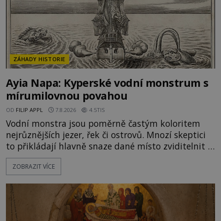
ZÁHADY HISTORIE
Ayia Napa: Kyperské vodní monstrum s
mírumilovnou povahou
OD
FILIP APPL
7.8.2026
4.5TIS
Vodní monstra jsou poměrně častým koloritem
nejrůznějších jezer, řek či ostrovů. Mnozí skeptici
to přikládají hlavně snaze dané místo zviditelnit a
přitáhnout k němu pozornost záhadám
ZOBRAZIT VÍCE
nakloněných turistů. Je to také případ kyperského
tvora jménem Ayia Napa? Nebo se může za
legendami o něm ukrývat nějaký pravdivý základ?
V blízkosti Mysu Greco, jak se přez