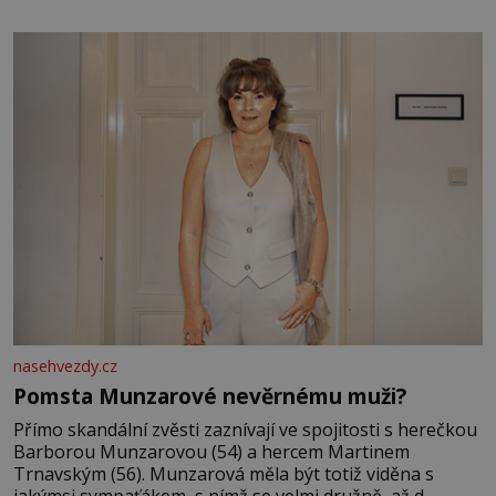
jsem kolem sebe partu kamarádek ani partnera. Stačily
mi knihy, práce a hlavně klid. Hned po studiích jsem
odešla z rodného města,
nasehvezdy.cz
Pomsta Munzarové nevěrnému muži?
Přímo skandální zvěsti zaznívají ve spojitosti s herečkou
Barborou Munzarovou (54) a hercem Martinem
Trnavským (56). Munzarová měla být totiž viděna s
jakýmsi sympaťákem, s nímž se velmi družně, až d