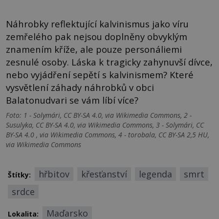
Náhrobky reflektující kalvinismus jako víru
zemřelého pak nejsou doplněny obvyklým
znamením kříže, ale pouze personáliemi
zesnulé osoby. Láska k tragicky zahynuvší dívce,
nebo vyjádření sepětí s kalvinismem? Které
vysvětlení záhady náhrobků v obci
Balatonudvari se vám líbí více?
Foto: 1 - Solymári, CC BY-SA 4.0, via Wikimedia Commons, 2 -
Susulyka, CC BY-SA 4.0, via Wikimedia Commons, 3 - Solymári, CC
BY-SA 4.0 , via Wikimedia Commons, 4 - torobala, CC BY-SA 2,5 HU,
via Wikimedia Commons
hřbitov
křesťanství
legenda
smrt
Štítky:
srdce
Maďarsko
Lokalita: