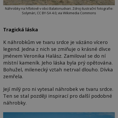
Náhrobky na hřbitově v obci Balatonudvari. Zdroj ilustrační fotografie:
Solymári, CC BY-SA 4.0, via Wikimedia Commons
Tragická láska
K náhrobkům ve tvaru srdce je vázáno vícero
legend. Jedna z nich se zmiňuje o krásné dívce
jménem Veronika Halász. Zamiloval se do ní
místní kameník. Jeho láska byla prý opětována.
Bohužel, milenecký vztah netrval dlouho. Dívka
zemřela.
Její milý pro ni vytesal náhrobek ve tvaru srdce.
Ten se stal později inspirací pro další podobné
náhrobky.