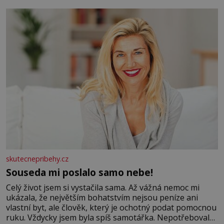
se na koloběžce a den zakončit poznáváním památek ve
Velkých Losinách nebo v termálním
skutecnepribehy.cz
Souseda mi poslalo samo nebe!
Celý život jsem si vystačila sama. Až vážná nemoc mi
ukázala, že největším bohatstvím nejsou peníze ani
vlastní byt, ale člověk, který je ochotný podat pomocnou
ruku. Vždycky jsem byla spíš samotářka. Nepotřebovala