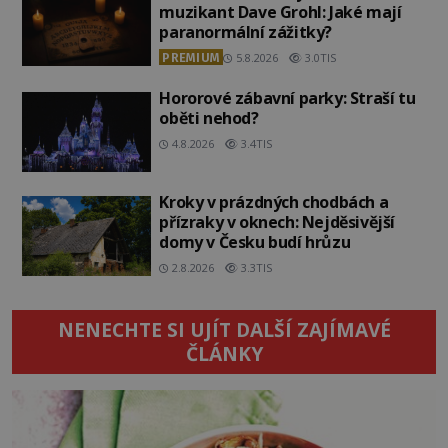
muzikant Dave Grohl: Jaké mají
paranormální zážitky?
PREMIUM
5.8.2026
3.0TIS
Hororové zábavní parky: Straší tu
oběti nehod?
4.8.2026
3.4TIS
Kroky v prázdných chodbách a
přízraky v oknech: Nejděsivější
domy v Česku budí hrůzu
2.8.2026
3.3TIS
NENECHTE SI UJÍT DALŠÍ ZAJÍMAVÉ
ČLÁNKY