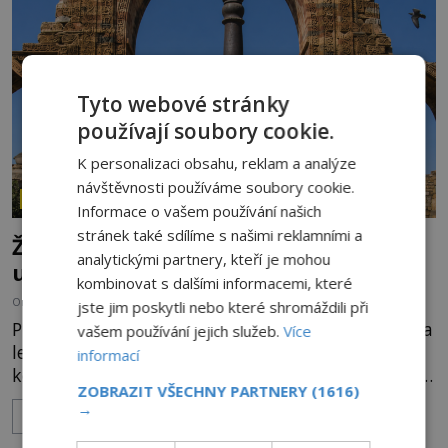
o skutečné historické události. Ve středověké
Evropě mají relikvie mimořádnou hodnotu. Nejsou
jen předmětem úcty
Tyto webové stránky
používají soubory cookie.
K personalizaci obsahu, reklam a analýze
návštěvnosti používáme soubory cookie.
ZÁHADY HISTORIE
Informace o vašem používání našich
stránek také sdílíme s našimi reklamními a
Železný zázrak z Indie: Proč tento sloup
analytickými partnery, kteří je mohou
už 1 600 let nezná rez?
kombinovat s dalšími informacemi, které
OD
HELENA STEJSKALOVÁ
5.8.2026
2.8TIS
jste jim poskytli nebo které shromáždili při
Představa, že železo musí na dešti během několika
vašem používání jejich služeb.
Více
let zrezivět, bere v Dillí za své. Uprostřed
informací
komplexu Qutb stojí více než sedm metrů vysoký
ZOBRAZIT VŠECHNY PARTNERY
(1616)
železný sloup, který už přibližně 1 600 let odolává
→
ZOBRAZIT VÍCE
počasí s jen nepatrnými stopami koroze. Jeho
mimořádná trvanlivost dlouho živí legendy o