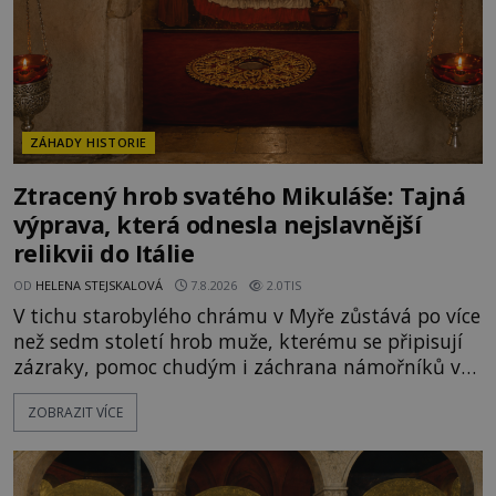
ZÁHADY HISTORIE
Ztracený hrob svatého Mikuláše: Tajná
výprava, která odnesla nejslavnější
relikvii do Itálie
OD
HELENA STEJSKALOVÁ
7.8.2026
2.0TIS
V tichu starobylého chrámu v Myře zůstává po více
než sedm století hrob muže, kterému se připisují
zázraky, pomoc chudým i záchrana námořníků v
bouřích. Pak ale přichází rok 1087 a klidné místo
ZOBRAZIT VÍCE
se mění v dějiště podivné noční výpravy. Skupina
italských námořníků otevírá hrob svatého
Mikuláše a odváží jeho ostatky přes moře do Bari.
Je to zbožná záchrana před nebezpečím, nebo