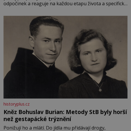
odpočinek a reaguje na každou etapu života a specifické
potřeby dítěte. Pro nejmenší je klíčová jednoduchost,
měkkost a bezpečí, proto by pokoj miminka měl působit
především klidně a útulně. Předškolní věk je
historyplus.cz
Kněz Bohuslav Burian: Metody StB byly horší
než gestapácké trýznění
Ponižují ho a mlátí. Do jídla mu přidávají drogy,