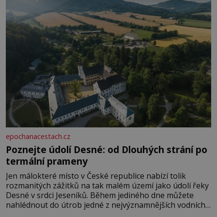
epochanacestach.cz
Poznejte údolí Desné: od Dlouhých strání po
termální prameny
Jen málokteré místo v České republice nabízí tolik
rozmanitých zážitků na tak malém území jako údolí řeky
Desné v srdci Jeseníků. Během jediného dne můžete
nahlédnout do útrob jedné z nejvýznamnějších vodních
elektráren v Evropě, vydat se na horské hřebeny, projet