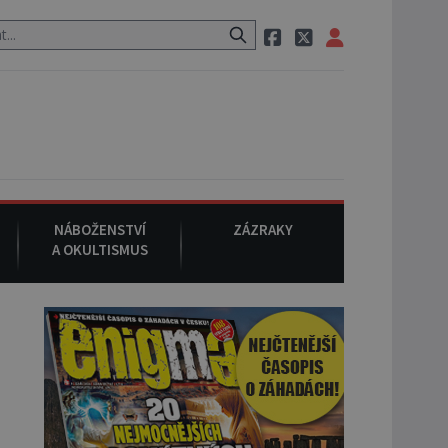
uraci, pak si na ulici zavolá taxi, nasedne do něj a už ho nikdy nikd
NÁBOŽENSTVÍ
ZÁZRAKY
A OKULTISMUS