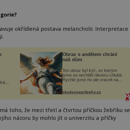
egorie?
avuje okřídlená postava melancholii. Interpretace
í.
n
Obraz s andělem chrání
náš dům
Ten obraz byl kýč, se kterým
jsme se nechtěli nikomu chlubit.
Rychle jsme ho ale vraceli na
oká
jeho místo. S manželem Vaškem
však
jsme si pořídili chaloupku, takový
skutecnepribehy.cz
domek na severu Čech, kde
í
jsme si naplánova...
nému
ímá toho, že mezi třetí a čtvrtou příčkou žebříku se
jího názoru by mohlo jít o univerzitu a příčky