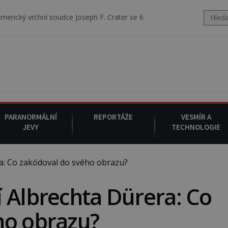
oudce Joseph F. Crater se 6. srpna 1930 navečeří ve své oblíbené resta
PARANORMÁLNÍ
REPORTÁŽE
VESMÍR A
JEVY
TECHNOLOGIE
: Co zakódoval do svého obrazu?
 Albrechta Dürera: Co
ho obrazu?