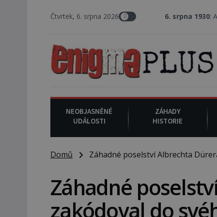
Čtvrtek, 6. srpna 2026
6. srpna 1930
: Americký vrchní s
NEOBJASNĚNÉ
ZÁHADY
UDÁLOSTI
HISTORIE
Domů
Záhadné poselství Albrechta Dürera
Záhadné poselství
zakódoval do své