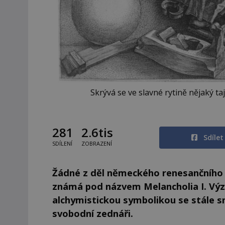
Skrývá se ve slavné rytině nějaký t
281
2.6tis
Sdíle
SDÍLENÍ
ZOBRAZENÍ
Žádné z děl německého renesančního m
známá pod názvem Melancholia I. Výz
alchymistickou symbolikou se stále s
svobodní zednáři.