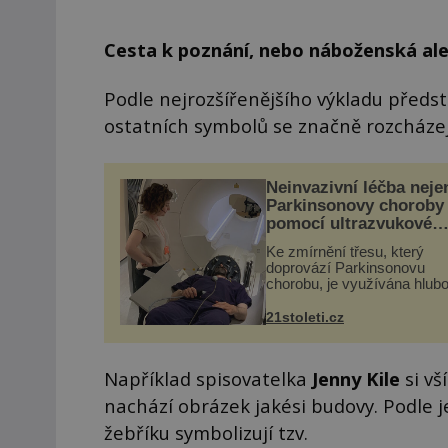
Cesta k poznání, nebo náboženská al
Podle nejrozšířenějšího výkladu předst
ostatních symbolů se značně rozcházej
Neinvazivní léčba neje
Parkinsonovy choroby
pomocí ultrazvukové
„helmy“
Ke zmírnění třesu, který
doprovází Parkinsonovu
chorobu, je využívána hlub
mozková stimulace, která 
vyžaduje vysoce invazivní
21stoleti.cz
zákrok. Ultrazvuk zase nen
vhodný k dostatečně přes
zacílení ...
Například spisovatelka
Jenny Kile
si vš
nachází obrázek jakési budovy. Podle je
žebříku symbolizují tzv.