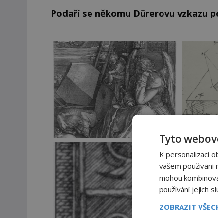
Podaří se někomu Dürerovu vzkazu 
Tyto webové
K personalizaci o
vašem používání na
mohou kombinovat 
používání jejich s
ZOBRAZIT VŠE