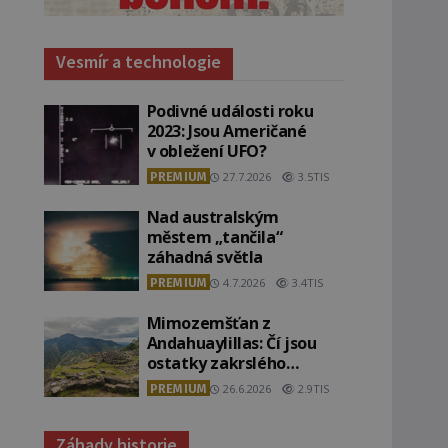
Vesmír a technologie
Podivné události roku
2023: Jsou Američané
v obležení UFO?
PREMIUM
27.7.2026
3.5TIS
Nad australským
městem „tančila“
záhadná světla
PREMIUM
4.7.2026
3.4TIS
Mimozemšťan z
Andahuaylillas: Čí jsou
ostatky zakrslého
stvoření s ohromnou
PREMIUM
26.6.2026
2.9TIS
lebkou?
Záhady historie