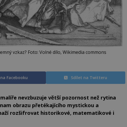
ajemný vzkaz? Foto: Volné dílo, Wikimedia commons
t na Facebooku
Sdílet na Twitteru
alíře nevzbuzuje větší pozornost než rytina
nam obrazu přetékajícího mystickou a
naží rozšifrovat historikové, matematikové i