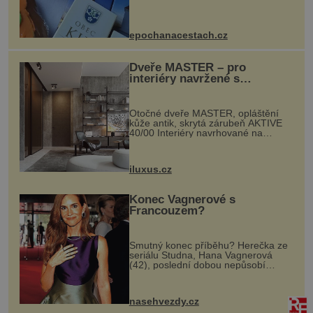
Kly u Mělníka. V programu naleznete
komentovanou prohlídku kostela,
dobovou hudbu, řemesla, atrakce...
epochanacestach.cz
Dveře MASTER – pro
interiéry navržené s
rozumem i vášní!
Otočné dveře MASTER, opláštění
kůže antik, skrytá zárubeň AKTIVE
40/00 Interiéry navrhované na
zakázku často vyžadují atypické
rozměry nejen nábytku, ale i
otvorových prvků. Technické zázemí
iluxus.cz
dnes umož...
Konec Vagnerové s
Francouzem?
Smutný konec příběhu? Herečka ze
seriálu Studna, Hana Vagnerová
(42), poslední dobou nepůsobí
nejšťastněji. Ačkoli časy její anorexie
jsou už dávno pryč a opět se pyšnila
ženskými křivkami, najednou s...
nasehvezdy.cz