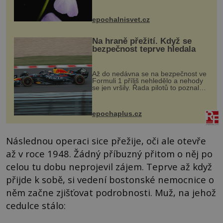
dvakrát. Přesně to se občas v
přírodě stane – a podle nového
výzkumu to může být pro druhy
epochalnisvet.cz
vstupenka...
Na hraně přežití. Když se
bezpečnost teprve hledala
Až do nedávna se na bezpečnost ve
Formuli 1 příliš nehledělo a nehody
se jen vršily. Řada pilotů to poznala
na vlastní kůži, často s trvalými
následky nebo bohužel i ztrátou
života. Dnes nepochopiteln...
epochaplus.cz
Následnou operaci sice přežije, oči ale otevře
až v roce 1948. Žádný příbuzný přitom o něj po
celou tu dobu neprojevil zájem. Teprve až když
přijde k sobě, si vedení bostonské nemocnice o
něm začne zjišťovat podrobnosti. Muž, na jehož
cedulce stálo: