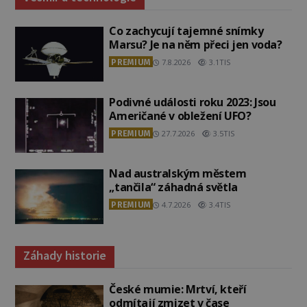
Co zachycují tajemné snímky
Marsu? Je na něm přeci jen voda?
PREMIUM
7.8.2026
3.1TIS
Podivné události roku 2023: Jsou
Američané v obležení UFO?
PREMIUM
27.7.2026
3.5TIS
Nad australským městem
„tančila“ záhadná světla
PREMIUM
4.7.2026
3.4TIS
Záhady historie
České mumie: Mrtví, kteří
odmítají zmizet v čase