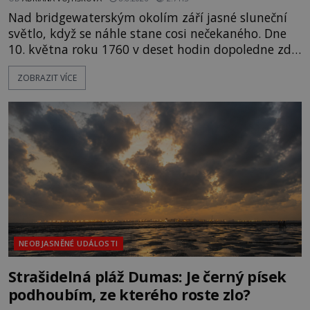
Nad bridgewaterským okolím září jasné sluneční
světlo, když se náhle stane cosi nečekaného. Dne
10. května roku 1760 v deset hodin dopoledne zde
dojde k vůbec prvnímu historicky doloženému
ZOBRAZIT VÍCE
přeletu UFO. Podle záznamů vyzařuje takové
světlo, že vypadá jako „koule hořícího ohně“. Jde
jen o nějaký optický klam, nebo se zde skutečně
právě vznáší mimozemská loď
NEOBJASNĚNÉ UDÁLOSTI
Strašidelná pláž Dumas: Je černý písek
podhoubím, ze kterého roste zlo?