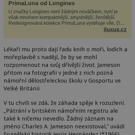
PrimaLuna od Longines
U značky Longines není žádným nováčkem, nyní je
však mnohem kompaktnější, smyslnější, ženštější.
Redesignovaná kolekce PrimaLuna vystihuje vše, čím
je značka Longines dnes a čím byla i před sto dvacet...
iluxus.cz
Lékaři mu proto dají řadu knih o moři, lodích a
mořeplavbě s nadějí, že by se mohl
rozpomenout na svůj dřívější život. Jameson
přitom na fotografii v jedné z nich pozná
námořní dělostřeleckou školu v Gosportu ve
Velké Británii.
V tu chvíli se zdá, že záhada spěje k rozuzlení.
„Pátrání v britském námořním registru ale
také k ničemu nevedlo. Žádný záznam na
jméno Charles A. Jameson neexistoval,“ uvádí
španělský historik Jesús Hernández (*1966).