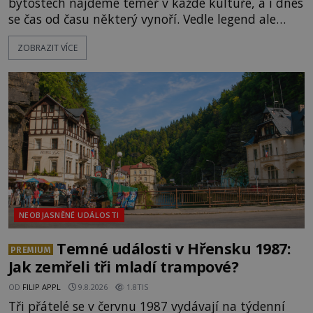
bytostech najdeme téměř v každé kultuře, a i dnes
se čas od času některý vynoří. Vedle legend ale
existuje také mnoho artefaktů, staveb či dokonce
ZOBRAZIT VÍCE
očitých svědectví, které údajně dokazují, že obři
žili a dost možná stále žijí mezi námi.
Prozkoumejte je společně s ENIGMOU! [gallery
ids="169494,169495,169496,169498,169499,169500,
NEOBJASNĚNÉ UDÁLOSTI
Temné události v Hřensku 1987:
PREMIUM
Jak zemřeli tři mladí trampové?
OD
FILIP APPL
9.8.2026
1.8TIS
Tři přátelé se v červnu 1987 vydávají na týdenní