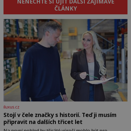
NENECHTE SI UJÍT DALŠÍ ZAJÍMAVÉ
ČLÁNKY
iluxus.cz
Stojí v čele značky s historií. Teď ji musím
připravit na dalších třicet let
Na první pohled by třicáté výročí mohlo být pro