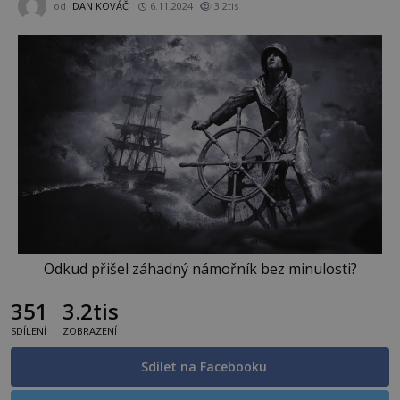
od
DAN KOVÁČ
6.11.2024
3.2tis
Odkud přišel záhadný námořník bez minulosti?
351
3.2tis
SDÍLENÍ
ZOBRAZENÍ
Sdílet na Facebooku