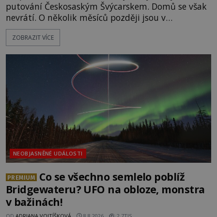
putování Českosaským Švýcarskem. Domů se však
nevrátí. O několik měsíců později jsou v
nepřístupných skalách u Hřenska nalezeny jejich
ZOBRAZIT VÍCE
kostry – a s nimi stopy, které se jen obtížně slučují
s nešťastnou náhodou. Zabil mladé trampy
přírodní živel, neznámý útočník, nebo někdo, koho
tehdejší režim nechtěl odhalit? [gallery
ids="171131,171132,1711
NEOBJASNĚNÉ UDÁLOSTI
Co se všechno semlelo poblíž
PREMIUM
Bridgewateru? UFO na obloze, monstra
v bažinách!
OD
ADRIANA VOJTÍŠKOVÁ
8.8.2026
2.7TIS