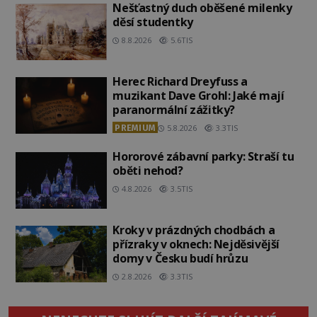
Nešťastný duch oběšené milenky
děsí studentky
8.8.2026
5.6TIS
Herec Richard Dreyfuss a
muzikant Dave Grohl: Jaké mají
paranormální zážitky?
PREMIUM
5.8.2026
3.3TIS
Hororové zábavní parky: Straší tu
oběti nehod?
4.8.2026
3.5TIS
Kroky v prázdných chodbách a
přízraky v oknech: Nejděsivější
domy v Česku budí hrůzu
2.8.2026
3.3TIS