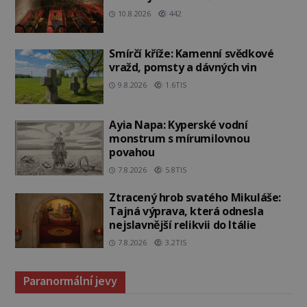
10.8.2026
442
Smírčí kříže: Kamenní svědkové
vražd, pomsty a dávných vin
9.8.2026
1.6TIS
Ayia Napa: Kyperské vodní
monstrum s mírumilovnou
povahou
7.8.2026
5.8TIS
Ztracený hrob svatého Mikuláše:
Tajná výprava, která odnesla
nejslavnější relikvii do Itálie
7.8.2026
3.2TIS
Paranormální jevy