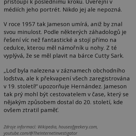
přistoupí k poslednímu kroku. Uveřejní v
médiích jeho portrét. Nikdo jej ale nepozná.
V roce 1957 tak Jameson umírá, aniž by znal
svou minulost. Podle některých záhadologů je
řešení víc než fantastické a stojí přímo na
cedulce, kterou měl námořník u nohy. Z té
vyplývá, že se měl plavit na bárce Cutty Sark.
„Loď byla nalezena v záznamech obchodního
loďstva, ale k překvapení všech zaregistrována
v 19. století!“ upozorňuje Hernández. Jameson
tak prý mohl být cestovatelem v čase, který se
nějakým způsobem dostal do 20. století, kde
ovšem ztratil paměť.
Zdroje informací:
Wikipedia, houseofgeekery.com,
youtube.com/@TheInternetInvestigator