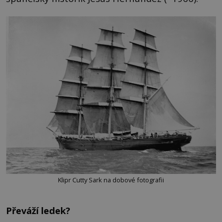
Klipr Cutty Sark na dobové fotografii
Převáží ledek?