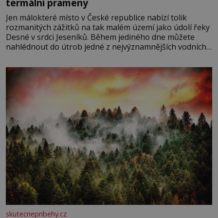
termální prameny
Jen málokteré místo v České republice nabízí tolik
rozmanitých zážitků na tak malém území jako údolí řeky
Desné v srdci Jeseníků. Během jediného dne můžete
nahlédnout do útrob jedné z nejvýznamnějších vodních
elektráren v Evropě, vydat se na horské hřebeny, projet
se na koloběžce a den zakončit poznáváním památek ve
Velkých Losinách nebo v termálním
skutecnepribehy.cz