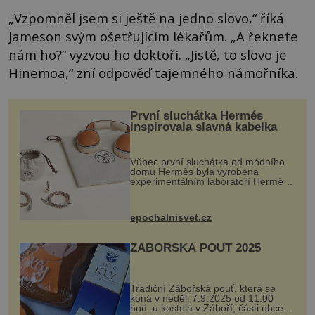
„Vzpomněl jsem si ještě na jedno slovo,“ říká
Jameson svým ošetřujícím lékařům. „A řeknete
nám ho?“ vyzvou ho doktoři. „Jistě, to slovo je
Hinemoa,“ zní odpověď tajemného námořníka.
První sluchátka Hermés
inspirovala slavná kabelka
Vůbec první sluchátka od módního
domu Hermès byla vyrobena
experimentálním laboratoří Hermès
Ateliers Horizons. Elegantní gadget
si vyžádal dva roky vývoje a chlubí
se ručně šitou hovězí kůží a
epochalnisvet.cz
kovový...
ZÁBOŘSKÁ POUŤ 2025
Tradiční Zábořská pouť, která se
koná v neděli 7.9.2025 od 11:00
hod. u kostela v Záboří, části obce