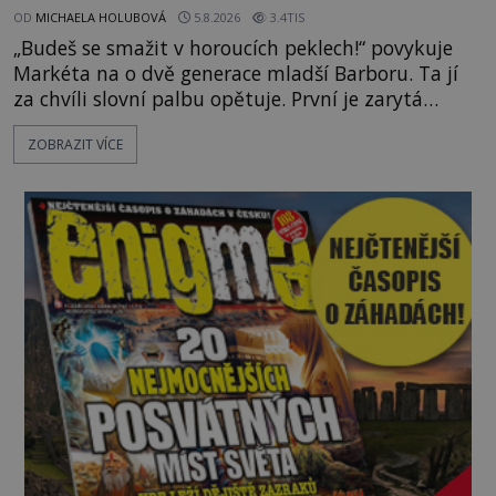
OD
MICHAELA HOLUBOVÁ
5.8.2026
3.4TIS
„Budeš se smažit v horoucích peklech!“ povykuje
Markéta na o dvě generace mladší Barboru. Ta jí
za chvíli slovní palbu opětuje. První je zarytá
katolička, druhá přesvědčená kališnice. A každá z
ZOBRAZIT VÍCE
nich se usídlí na jedné z věží slavného hradu
Trosky. Šlechtic Ota IV. z Bergova (1399–1452) patří
mezi vůdce protihusitského boje. Za manželku má
skutečně jistou