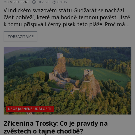
OD
MIREK BRÁT
6.8.2026
6.0TIS
V indickém svazovém státu Gudžarát se nachází
část pobřeží, které má hodně temnou pověst. Jistě
k tomu přispívá i černý písek této pláže. Proč má
pláž takové netypické zbarvení? Nakolik jsou
ZOBRAZIT VÍCE
pravdivé historky, že zde došlo k nevysvětlitelným
zmizením turistů? Ti, kteří se nebojí, nás mohou
následovat. Vstupujeme na pláž Dumas ve městě
Surat. Gu
NEOBJASNĚNÉ UDÁLOSTI
Zřícenina Trosky: Co je pravdy na
zvěstech o tajné chodbě?