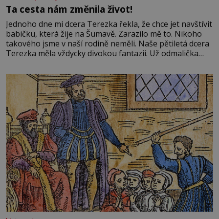
Ta cesta nám změnila život!
Jednoho dne mi dcera Terezka řekla, že chce jet navštívit
babičku, která žije na Šumavě. Zarazilo mě to. Nikoho
takového jsme v naší rodině neměli. Naše pětiletá dcera
Terezka měla vždycky divokou fantazii. Už odmalička
milovala svět pohádek. Každou chvilku mi říkala, že se jí
zdálo o jednorožcích, krásných princeznách, statečných
rytířích a létajících dracích.