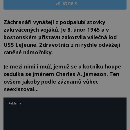
Sdílet na X
Záchranáři vynášejí z podpalubí stovky
zakrvácených vojáků. Je 8. únor 1945 a v
bostonském přístavu zakotvila válečná loď
USS LeJeune. Zdravotníci z ní rychle odvážejí
raněné námořníky.
Je mezi nimi i muž, jemuž se u kotníku houpe
cedulka se jménem Charles A. Jameson. Ten
ovšem jakoby podle záznamů vůbec
neexistoval…
Reklama