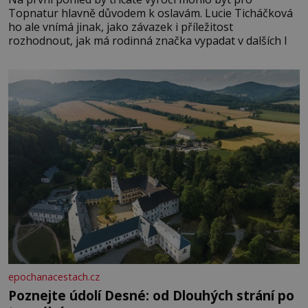
Topnatur hlavně důvodem k oslavám. Lucie Ticháčková
ho ale vnímá jinak, jako závazek i příležitost
rozhodnout, jak má rodinná značka vypadat v dalších l
epochanacestach.cz
Poznejte údolí Desné: od Dlouhých strání po