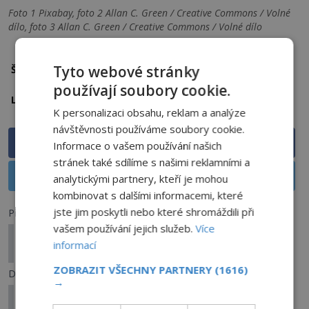
Foto 1 Pixabay, foto 2 Allan C. Green / Creative Commons / Volné
dílo, foto 3 Allan C. Green / Creative Commons / Volné dílo
cestování časem
lodě
námořníci
Tyto webové stránky
Štítky:
používají soubory cookie.
Massachussetts
Lokalita:
K personalizaci obsahu, reklam a analýze
návštěvnosti používáme soubory cookie.
Sdílet na Facebooku
Informace o vašem používání našich
stránek také sdílíme s našimi reklamními a
Sdílet na X
analytickými partnery, kteří je mohou
kombinovat s dalšími informacemi, které
jste jim poskytli nebo které shromáždili při
Předchozí článek
vašem používání jejich služeb.
Více
Zjevení Panny Marie v irském kostele: Způsobilo
informací
zázračné vyléčení stovek nemocných?
ZOBRAZIT VŠECHNY PARTNERY
(1616)
Další článek
→
Po stopách Ivana Mackerleho: Jaká byla největší