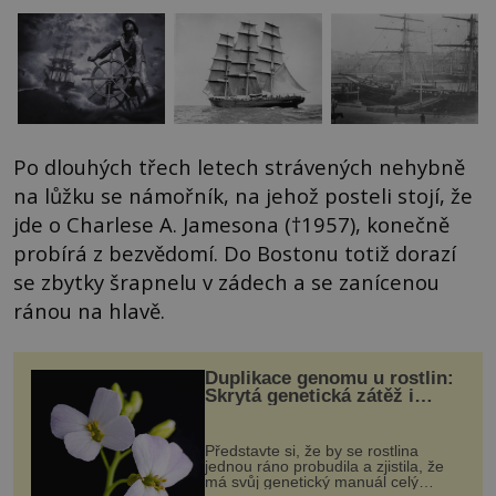
Po dlouhých třech letech strávených nehybně
na lůžku se námořník, na jehož posteli stojí, že
jde o Charlese A. Jamesona (†1957), konečně
probírá z bezvědomí. Do Bostonu totiž dorazí
se zbytky šrapnelu v zádech a se zanícenou
ránou na hlavě.
Duplikace genomu u rostlin:
Skrytá genetická zátěž i
evoluční výhoda
Představte si, že by se rostlina
jednou ráno probudila a zjistila, že
má svůj genetický manuál celý