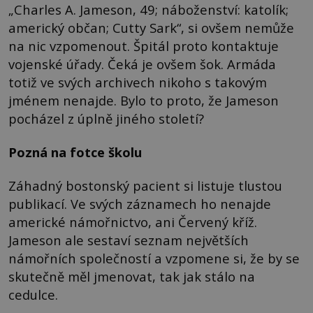
„Charles A. Jameson, 49; náboženství: katolík;
americký občan; Cutty Sark“, si ovšem nemůže
na nic vzpomenout. Špitál proto kontaktuje
vojenské úřady. Čeká je ovšem šok. Armáda
totiž ve svých archivech nikoho s takovým
jménem nenajde. Bylo to proto, že Jameson
pocházel z úplně jiného století?
Pozná na fotce školu
Záhadný bostonský pacient si listuje tlustou
publikací. Ve svých záznamech ho nenajde
americké námořnictvo, ani Červený kříž.
Jameson ale sestaví seznam největších
námořních společností a vzpomene si, že by se
skutečně měl jmenovat, tak jak stálo na
cedulce.