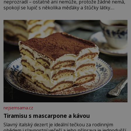
neprozradí – ostatně ani nemůže, protože žádné nemá,
spokojí se lupič s několika měďáky a štůčky látky.
Zraněná žena pár dní nato umírá. Je to muž nebývale
krutý. Jeho činy budí hrůzu ještě dlouho po jeho smrti
nejsemsama.cz
Tiramisu s mascarpone a kávou
Slavný italský dezert je ideální tečkou za rodinným
obědem i slavnostní večeří a jeho příprava je jednodušší,