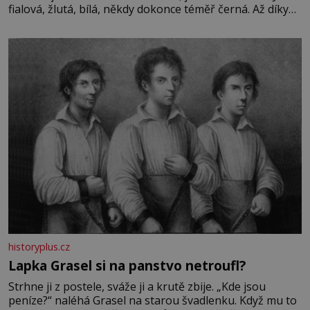
fialová, žlutá, bílá, někdy dokonce téměř černá. Až díky
stovkám let pečlivého šlechtění se z ní stává zelenina,
bez které si českou zahradu ani nedokážeme představit.
Její příběh je
historyplus.cz
Lapka Grasel si na panstvo netroufl?
Strhne ji z postele, sváže ji a krutě zbije. „Kde jsou
peníze?“ naléhá Grasel na starou švadlenku. Když mu to