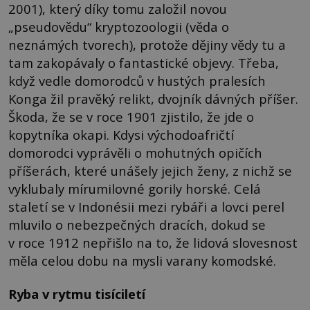
2001), který díky tomu založil novou
„pseudovědu“ kryptozoologii (věda o
neznámých tvorech), protože dějiny vědy tu a
tam zakopávaly o fantastické objevy. Třeba,
když vedle domorodců v hustých pralesích
Konga žil pravěký relikt, dvojník dávných příšer.
Škoda, že se v roce 1901 zjistilo, že jde o
kopytníka okapi. Kdysi východoafričtí
domorodci vyprávěli o mohutných opičích
příšerách, které unášely jejich ženy, z nichž se
vyklubaly mírumilovné gorily horské. Celá
staletí se v Indonésii mezi rybáři a lovci perel
mluvilo o nebezpečných dracích, dokud se
v roce 1912 nepřišlo na to, že lidová slovesnost
měla celou dobu na mysli varany komodské.
Ryba v rytmu tisíciletí