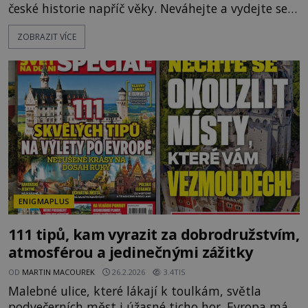
české historie napříč věky. Neváhejte a vydejte se s
námi na úžasnou cestu časem! V hlavním Tématu
ZOBRAZIT VÍCE
čísla vyplouváme se slavným Kryštofem Kolumbem
do Nového světa. Ale pěkně od začátku. Kryštof
Kolumbus musel nejdříve mocné vládce přesvědčit,
že jeho cesta západním směrem do Asie má vůbec
smysl, a to
ENIGMAPLUS
111 tipů, kam vyrazit za dobrodružstvím,
atmosférou a jedinečnými zážitky
OD
MARTIN MACOUREK
26.2.2026
3.4TIS
Malebné ulice, které lákají k toulkám, světla
podvečerních měst i úžasné ticho hor. Evropa má