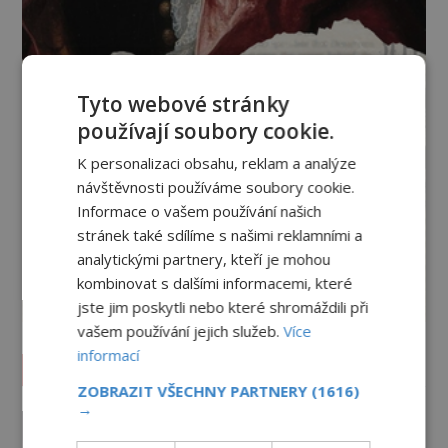
Tyto webové stránky
používají soubory cookie.
K personalizaci obsahu, reklam a analýze
návštěvnosti používáme soubory cookie.
Informace o vašem používání našich
stránek také sdílíme s našimi reklamními a
analytickými partnery, kteří je mohou
kombinovat s dalšími informacemi, které
jste jim poskytli nebo které shromáždili při
vašem používání jejich služeb.
Více
informací
Vesmír a technologie
ZOBRAZIT VŠECHNY PARTNERY
(1616)
→
Podivné události roku 2023: Jsou
Američané v obležení UFO?