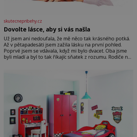
skutecnepribehy.cz
Dovolte lásce, aby si vás našla
Už jsem ani nedoufala, že mě něco tak krásného potká.
Až v pětapadesáti jsem zažila lásku na první pohled.
Poprvé jsem se vdávala, když mi bylo dvacet. Oba jsme
byli mladí a byl to tak říkajíc sňatek z rozumu. Rodiče nás
dali dohromady, Toník byl dobře zaopatřený mladý muž.
Manželství nám oběma moc nesvědčilo, brzy jsme zjistili,
že