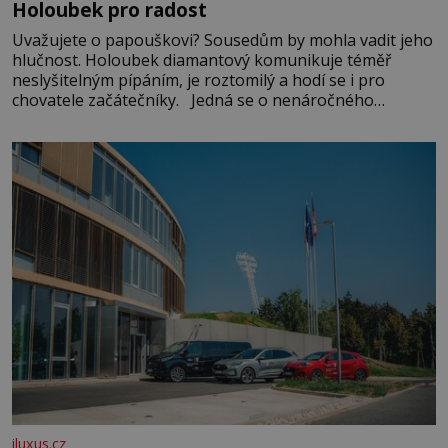
Holoubek pro radost
Uvažujete o papouškovi? Sousedům by mohla vadit jeho
hlučnost. Holoubek diamantový komunikuje téměř
neslyšitelným pípáním, je roztomilý a hodí se i pro
chovatele začátečníky. Jedná se o nenáročného
klidného ptáčka, který většinu dne jen posedává. Hodně
času tráví na zemi, kde sbírá zbytky semínek Jeho
domovinou je prakticky celá Austrálie s výjimkou
pobřežní oblasti.
iluxus.cz