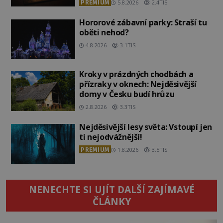
PREMIUM
5.8.2026
2.4TIS
Hororové zábavní parky: Straší tu
oběti nehod?
4.8.2026
3.1TIS
Kroky v prázdných chodbách a
přízraky v oknech: Nejděsivější
domy v Česku budí hrůzu
2.8.2026
3.3TIS
Nejděsivější lesy světa: Vstoupí jen
ti nejodvážnější!
PREMIUM
1.8.2026
3.5TIS
NENECHTE SI UJÍT DALŠÍ ZAJÍMAVÉ
ČLÁNKY