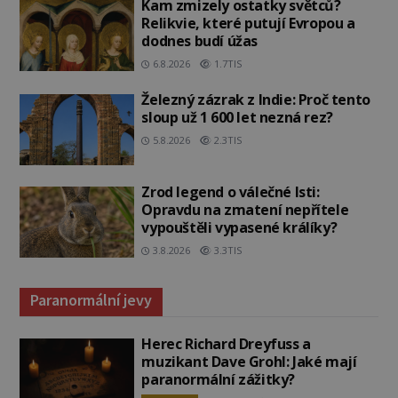
Kam zmizely ostatky světců?
Relikvie, které putují Evropou a
dodnes budí úžas
6.8.2026
1.7TIS
Železný zázrak z Indie: Proč tento
sloup už 1 600 let nezná rez?
5.8.2026
2.3TIS
Zrod legend o válečné lsti:
Opravdu na zmatení nepřítele
vypouštěli vypasené králíky?
3.8.2026
3.3TIS
Paranormální jevy
Herec Richard Dreyfuss a
muzikant Dave Grohl: Jaké mají
paranormální zážitky?