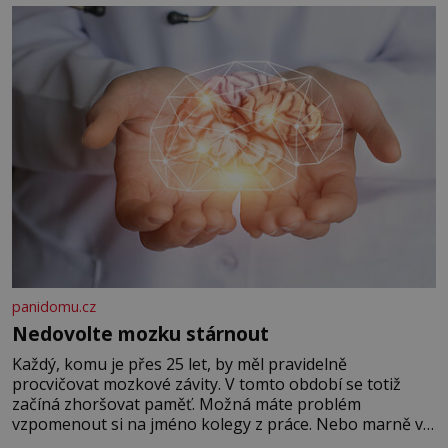
panidomu.cz
Nedovolte mozku stárnout
Každý, komu je přes 25 let, by měl pravidelně
procvičovat mozkové závity. V tomto období se totiž
začíná zhoršovat paměť. Možná máte problém
vzpomenout si na jméno kolegy z práce. Nebo marně v
paměti lovíte název knížky, kterou jste nedávno přečetli.