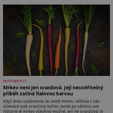
Je to opravdu tak, s věkem jako kdyby se paměť
rozhodla stávkovat. Cvičte
epochaplus.cz
Mrkev není jen oranžová. Její neuvěřitelný
příběh začíná fialovou barvou
Když dnes vytáhneme ze země mrkev, většina z nás
očekává sytě oranžový kořen. Jenže po většinu své
historie je mrkev všechno možné, jen ne oranžová. Je