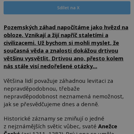
Sdílet na X
Pozemských záhad napočítáme jako hvězd na
obloze. Vznikají a žijí napříč staletími a
civilizacemi. Už bychom si mohli myslet, že
současná věda a znalosti dokážou drtivou
většinu vysvětlit. Drtivou ano, přesto kolem
nás stále visí nedořešené otázky…
Většina lidí považuje záhadnou levitaci za
nepravděpodobnou, třebaže
nepravděpodobnost neznamená nemožnost,
jak se přesvědčujeme dnes a denně.
Historické záznamy se zmiňují o jedné
z nejznámějších světic vůbec, svaté
Anežce
České
(asi 1211–1282). Prý i ona se uměla