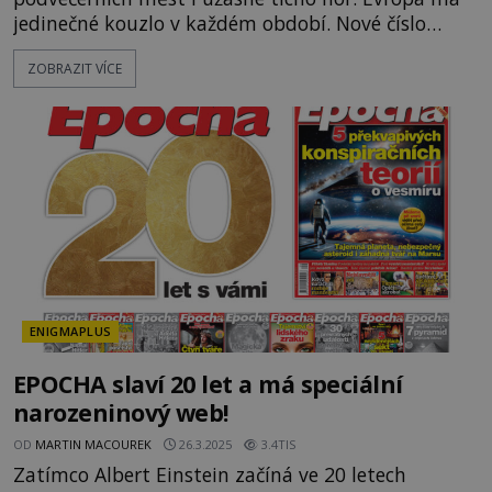
jedinečné kouzlo v každém období. Nové číslo
Světa na dlani Speciál vás zve na cestu plnou
ZOBRAZIT VÍCE
inspirace, dobrodružství i romantiky. Přinášíme
vám 111 skvělých tipů, kam vyrazit. Objevte krásu
Evropy v celé její podobě. Města s
neopakovatelnou atmosférou Vydejte se s námi na
prohlídku měst, která patří k
ENIGMAPLUS
EPOCHA slaví 20 let a má speciální
narozeninový web!
OD
MARTIN MACOUREK
26.3.2025
3.4TIS
Zatímco Albert Einstein začíná ve 20 letech