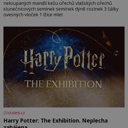
neloupaných mandlí kešu ořechů vlašských ořechů
slunečnicových semínek semínek dýně rozinek 3 šálky
ovesných vloček 1 lžíce mlet
21stoleti.cz
Harry Potter: The Exhibition. Neplecha
zahájena…