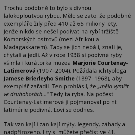
Trochu podobně to bylo s divnou
lalokoploutvou rybou. Mělo se zato, že podobné
exempláře žily před 410 až 65 miliony lety.
Jenže nikdo se nešel podívat na rybí tržiště
Komorských ostrovů (mezi Afrikou a
Madagaskarem). Tady se jich nebáli, znali je,
chytali a jedli. Až v roce 1938 si podivné ryby
všimla i kurátorka muzea
Marjorie Courtenay-
Latimerová
(1907–2004). Požádala ichtyologa
Jamese Brierleyho Smithe
(1897–1968), aby
exemplář zařadil. Ten prohlásil, že
„měla vymřít
ve druhohorách…“
Tedy ta ryba. Na počest
Courtenay-Latimerové ji pojmenoval po ní:
latimérie podivná. Loví se dodnes.
Tak vznikají i zanikají mýty, legendy, záhady a
nadpřirozeno. I ty si můžete přečíst ve 41.