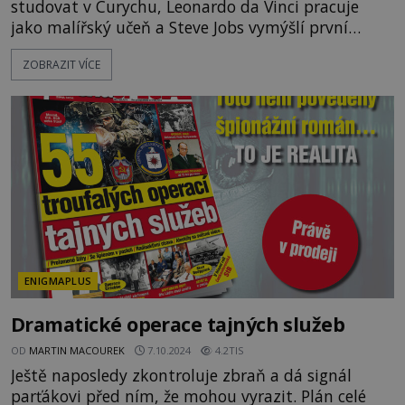
studovat v Curychu, Leonardo da Vinci pracuje
jako malířský učeň a Steve Jobs vymýšlí první
prototyp svého počítače, EPOCHA má za sebou 520
ZOBRAZIT VÍCE
vydání a směle pokračuje dál. Právě v těchto
dnech slaví časopis EPOCHA své 20leté výročí. K
této příležitosti jsme vydali speciální webovou
stránku epocha20let.cz, kde na vás čeká nejedno
překvapení. Co jsme p
ENIGMAPLUS
Dramatické operace tajných služeb
OD
MARTIN MACOUREK
7.10.2024
4.2TIS
Ještě naposledy zkontroluje zbraň a dá signál
parťákovi před ním, že mohou vyrazit. Plán celé