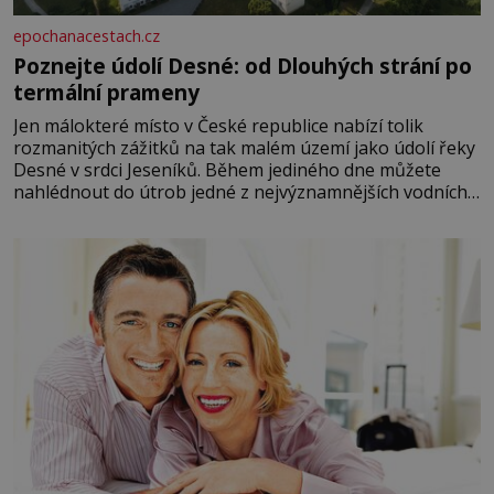
epochanacestach.cz
Poznejte údolí Desné: od Dlouhých strání po
termální prameny
Jen málokteré místo v České republice nabízí tolik
rozmanitých zážitků na tak malém území jako údolí řeky
Desné v srdci Jeseníků. Během jediného dne můžete
nahlédnout do útrob jedné z nejvýznamnějších vodních
elektráren v Evropě, vydat se na horské hřebeny, projet
se na koloběžce a den zakončit poznáváním památek ve
Velkých Losinách nebo v termálním