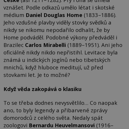
vznášet. Podle odkazů umělo létat i skotské
médium
Daniel Douglas Home
(1833–1886).
Jeho vzdušné plavby viděly stovky svědků a
nikdy se nikomu nepodařilo odhalit, že by
Home podváděl. Podobné výkony předváděl i
Brazilec
Carlos Mirabelli
(1889–1951). Ani jeho
oficiálně nikdy nikdo nepřistihl. Levitace byla
známá u indických jogínů nebo tibetských
mnichů, když hluboce meditují, už před
stovkami let. Je to možné?
Když věda zakopává o klasiku
To se třeba dodnes nevysvětlilo… Co naopak
ano, to byly legendy a přibarvené zprávy
domorodců z celého světa. Nedaly spát
zoologovi
Bernardu Heuvelmansovi
(1916–