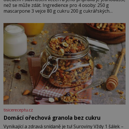
než se může zdát. Ingredience pro 4 osoby: 250 g
mascarpone 3 vejce 80 g cukru 200 g cukrářských
piškotů 250 ml silné kávy 2 lžíce amaretta kakao na
posypání Postup: Oddělte žloutky od bílků. Žloutky
vyšlehejte s cukrem do světlé pěny a postupně do nich
vmíchejte mascarpone, aby vznikl hladký
tisicereceptu.cz
Domácí ořechová granola bez cukru
Vynikající a zdravá snídaně je tu! Suroviny Vždy 1 šálek –