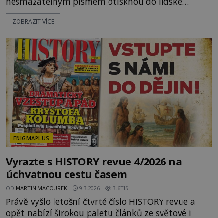
nesmazatelným písmem otisknou do lidské
historie, a je jedno, jestli dojde k významnému
ZOBRAZIT VÍCE
objevu nebo děsivé katastrofě. Vezměte si k ruce
kalendář a projděte společně s námi historii
křížem krážem. Je 10. dubna roku 49 př. n. l. a na
břehu říčky Rubikon pronáší Gaius Julius Caesar
svou slavnou vě
ENIGMAPLUS
Vyrazte s HISTORY revue 4/2026 na
úchvatnou cestu časem
OD
MARTIN MACOUREK
9.3.2026
3.6TIS
Právě vyšlo letošní čtvrté číslo HISTORY revue a
opět nabízí širokou paletu článků ze světové i