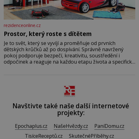
rezidenceonline.cz
Prostor, který roste s dítětem
Je to svět, který se vyvíjí a proměňuje od prvních
dětských krůčků až po dospívání. Správně navržený
pokoj podporuje bezpečí, kreativitu, soustředění i
odpočinek a reaguje na každou etapu života a specifické
potřeby dítěte. Pro nejmenší je klíčová jednoduchost,
měkkost a bezpečí, proto by pokoj miminka měl působit
především klidně a útulně. Předškolní věk je
Navštivte také naše další internetové
projekty:
Epochaplus.cz
NašeHvězdy.cz
PaníDomu.cz
TisíceReceptů.cz
SkutečnéPříběhy.cz