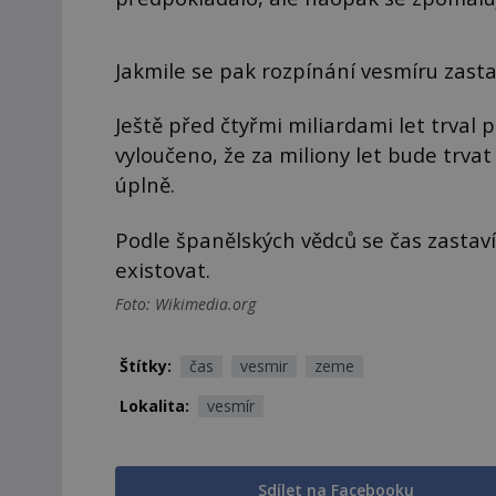
Jakmile se pak rozpínání vesmíru zastaví
Ještě před čtyřmi miliardami let trval
vyloučeno, že za miliony let bude trvat
úplně.
Podle španělských vědců se čas zastaví
existovat.
Foto: Wikimedia.org
Štítky:
čas
vesmir
zeme
Lokalita:
vesmír
Sdílet na Facebooku