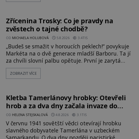
nevysvětlitelným zmizením turistů? Ti, kteří se
nebojí, nás mohou následovat. Vstupujeme na
pláž Dumas ve městě Surat. Gu
Zřícenina Trosky: Co je pravdy na
zvěstech o tajné chodbě?
OD
MICHAELA HOLUBOVÁ
5.8.2026
3.4TIS
„Budeš se smažit v horoucích peklech!“ povykuje
Markéta na o dvě generace mladší Barboru. Ta jí
za chvíli slovní palbu opětuje. První je zarytá
katolička, druhá přesvědčená kališnice. A každá z
ZOBRAZIT VÍCE
nich se usídlí na jedné z věží slavného hradu
Trosky. Šlechtic Ota IV. z Bergova (1399–1452)
patří mezi vůdce protihusitského boje. Za
manželku má skutečně jistou
Kletba Tamerlánovy hrobky: Otevřeli
hrob a za dva dny začala invaze do
SSSR. Náhoda, nebo varování?
OD
HELENA STEJSKALOVÁ
4.8.2026
3.1TIS
V červnu 1941 sovětští vědci otevírají hrobku
slavného dobyvatele Tamerlána v uzbeckém
Samarkandu. O dva dny později nacistické