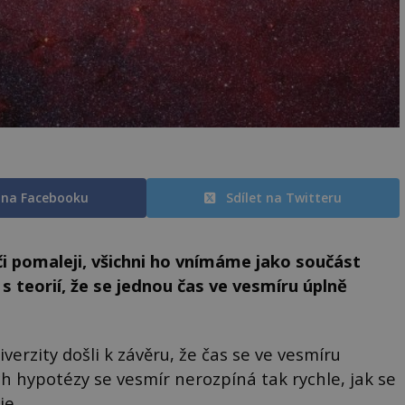
t na Facebooku
Sdílet na Twitteru
 či pomaleji, všichni ho vnímáme jako součást
i s teorií, že se jednou čas ve vesmíru úplně
verzity došli k závěru, že čas se ve vesmíru
ch hypotézy se vesmír nerozpíná tak rychle, jak se
je.