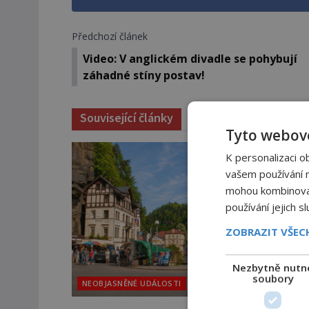
Předchozí článek
Video: V anglickém divadle se pohybují
záhadné stíny postav!
Související články
Tyto webové
K personalizaci o
vašem používání na
mohou kombinovat 
používání jejich s
ZOBRAZIT VŠE
Nezbytně nutn
soubory
NEOBJASNĚNÉ UDÁLOSTI