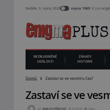
Neděle, 9. srpna 2026
9. srpna 1969
: V Los Angeles probíhá v
NEOBJASNĚNÉ
ZÁHADY
UDÁLOSTI
HISTORIE
Domů
Zastaví se ve vesmíru čas?
Zastaví se ve ves
od
JANA DVOŘÁKOVÁ
5.6.2019
3.8tis