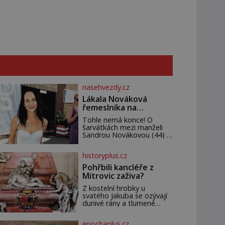
nasehvezdy.cz
Lákala Nováková
řemeslníka na
polonahé tělo!
Tohle nemá konce! O
šarvátkách mezi manželi
Sandrou Novákovou (44) a
Vojtěchem Moravcem (39)
se toho napsalo už hodně.
historyplus.cz
Ale kdo by doufal, že horká
zem u herečky ze seriálu
Pohřbili kancléře z
Ulice a režiséra vychladne,
Mitrovic zaživa?
Z kostelní hrobky u
svatého Jakuba se ozývají
dunivé rány a tlumené
výkřiky. „To jistě řádí
duch,“ myslí si pověrčiví
epochaplus.cz