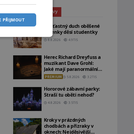
Paranormální jevy
E PŘIJMOUT
Nešťastný duch oběšené
milenky děsí studentky
8.8.2026
4.9TIS
Herec Richard Dreyfuss a
muzikant Dave Grohl:
Jaké mají paranormální
zážitky?
PREMIUM
5.8.2026
3.2TIS
Hororové zábavní parky:
Straší tu oběti nehod?
4.8.2026
3.5TIS
Kroky v prázdných
chodbách a přízraky v
oknech: Nejděsivější