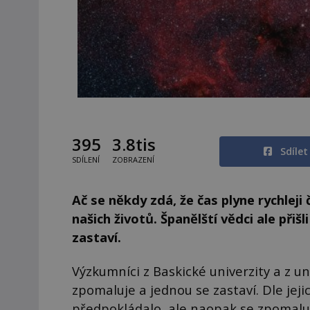
395
3.8tis
Sdíle
SDÍLENÍ
ZOBRAZENÍ
Ač se někdy zdá, že čas plyne rychleji
našich životů. Španělští vědci ale přišl
zastaví.
Výzkumníci z Baskické univerzity a z uni
zpomaluje a jednou se zastaví. Dle jeji
předpokládalo, ale naopak se zpomalu