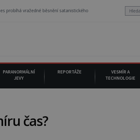
ražedné běsnění satanistického gangu vedeného Charlesem Mansonem
PARANORMÁLNÍ
REPORTÁŽE
VESMÍR A
JEVY
TECHNOLOGIE
míru čas?