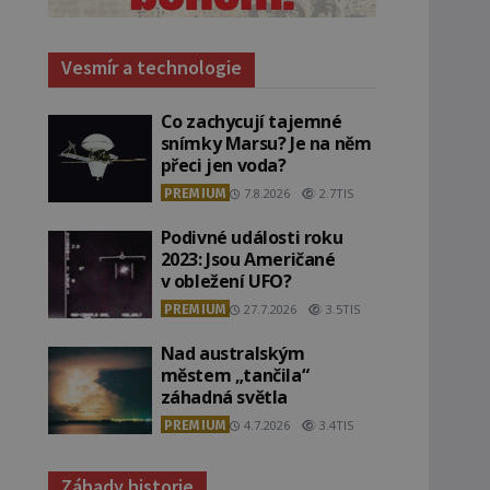
Vesmír a technologie
Co zachycují tajemné
snímky Marsu? Je na něm
přeci jen voda?
PREMIUM
7.8.2026
2.7TIS
Podivné události roku
2023: Jsou Američané
v obležení UFO?
PREMIUM
27.7.2026
3.5TIS
Nad australským
městem „tančila“
záhadná světla
PREMIUM
4.7.2026
3.4TIS
Záhady historie