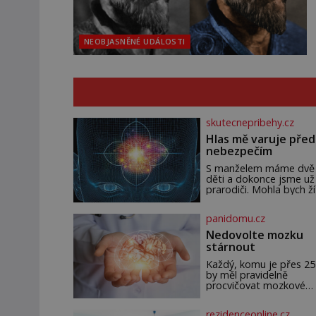
NEOBJASNĚNÉ UDÁLOSTI
skutecnepribehy.cz
Hlas mě varuje před
nebezpečím
S manželem máme dvě
děti a dokonce jsme už
prarodiči. Mohla bych ží
normálně, nebýt jedné
zásadní změny, která m
panidomu.cz
nabourala mysl. Živím s
jako mzdová účetní a
Nedovolte mozku
konec měsíce je pro m
stárnout
vždy velice psychicky
náročným obdobím. Od
Každý, komu je přes 25 
chvíle, co máme vnouča
by měl pravidelně
mi dcera čím dál častěji
procvičovat mozkové
volá o pomoc, co se hlí
závity. V tomto období
týče. Dalo by se
totiž začíná zhoršovat
rezidenceonline.cz