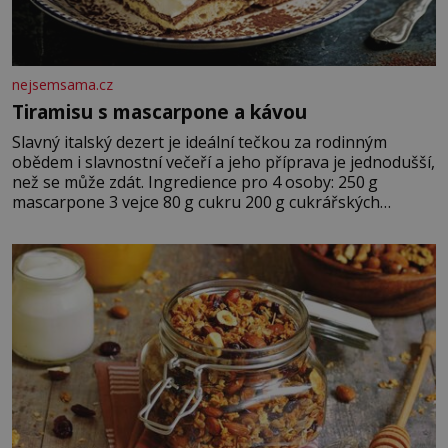
nejsemsama.cz
Tiramisu s mascarpone a kávou
Slavný italský dezert je ideální tečkou za rodinným
obědem i slavnostní večeří a jeho příprava je jednodušší,
než se může zdát. Ingredience pro 4 osoby: 250 g
mascarpone 3 vejce 80 g cukru 200 g cukrářských
piškotů 250 ml silné kávy 2 lžíce amaretta kakao na
posypání Postup: Oddělte žloutky od bílků. Žloutky
vyšlehejte s cukrem do světlé pěny a postupně do nich
vmíchejte mascarpone, aby vznikl hladký