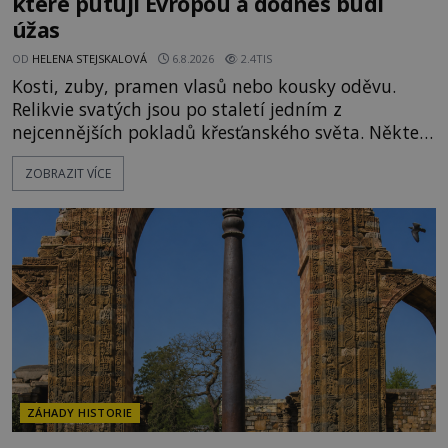
které putují Evropou a dodnes budí
úžas
OD
HELENA STEJSKALOVÁ
6.8.2026
2.4TIS
Kosti, zuby, pramen vlasů nebo kousky oděvu.
Relikvie svatých jsou po staletí jedním z
nejcennějších pokladů křesťanského světa. Některé
mají pečlivě doloženou historii, jiné provází
ZOBRAZIT VÍCE
záhady, krádeže i nečekané objevy. Jejich osudy
připomínají dobrodružné romány, přesto se opírají
o skutečné historické události. Ve středověké
Evropě mají relikvie mimořádnou hodnotu. Nejsou
jen předmětem úcty
ZÁHADY HISTORIE