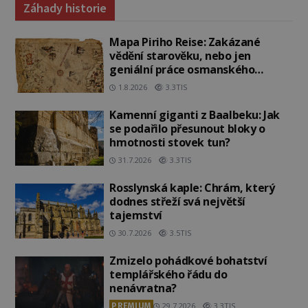
Záhady historie
Mapa Piriho Reise: Zakázané
vědění starověku, nebo jen
geniální práce osmanského
admirála?
1.8.2026
3.3TIS
Kamenní giganti z Baalbeku: Jak
se podařilo přesunout bloky o
hmotnosti stovek tun?
31.7.2026
3.3TIS
Rosslynská kaple: Chrám, který
dodnes střeží svá největší
tajemství
30.7.2026
3.5TIS
Zmizelo pohádkové bohatství
templářského řádu do
nenávratna?
PREMIUM
29.7.2026
3.3TIS