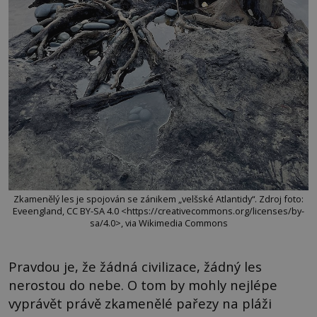
Zkamenělý les je spojován se zánikem „velšské Atlantidy“. Zdroj foto:
Eveengland, CC BY-SA 4.0 <https://creativecommons.org/licenses/by-
sa/4.0>, via Wikimedia Commons
Pravdou je, že žádná civilizace, žádný les
nerostou do nebe. O tom by mohly nejlépe
vyprávět právě zkamenělé pařezy na pláži