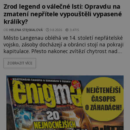
Zrod legend o válečné lsti: Opravdu na
zmatení nepřítele vypouštěli vypasené
králíky?
OD
HELENA STEJSKALOVÁ
3.8.2026
3.4TIS
Město Langenau obléhá ve 14. století nepřátelské
vojsko, zásoby docházejí a obránci stojí na pokraji
kapitulace. Přesto nakonec zvítězí chytrost nad
hrubou silou. Podle staré německé legendy vypustí
ZOBRAZIT VÍCE
obyvatelé za hradby dobře živeného králíka, aby
nepřítele přesvědčili, že uvnitř města je jídla stále
dost. Čas pracuje pro obléhatele. Ve městě ubývají
zásoby a každý den znamená další porci strádá