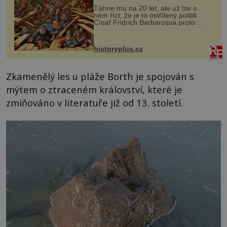
Táhne mu na 20 let, ale už lze o
něm říct, že je to ostřílený politik.
Císař Fridrich Barbarossa proto
posílá svého syna a dědice Jindřicha
VI. do Erfurtu, aby se stal
prostředníkem při řešení sporu m...
historyplus.cz
Zkamenělý les u pláže Borth je spojován s
mýtem o ztraceném království, které je
zmiňováno v literatuře již od 13. století.