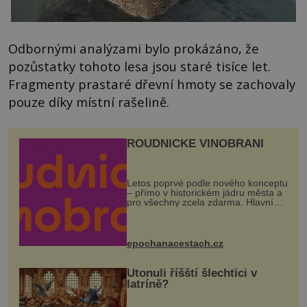
Odbornými analýzami bylo prokázáno, že
pozůstatky tohoto lesa jsou staré tisíce let.
Fragmenty prastaré dřevní hmoty se zachovaly
pouze díky místní rašelině.
ROUDNICKÉ VINOBRANÍ
Letos poprvé podle nového konceptu
– přímo v historickém jádru města a
pro všechny zcela zdarma. Hlavní
program se odehraje na Karlově a
Husově náměstí. Návštěvníci se
mohou těšit na víno, burčák, pes...
epochanacestach.cz
Utonuli říšští šlechtici v
latríně?