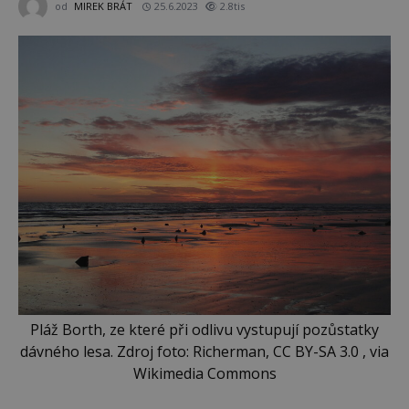
od
MIREK BRÁT
25.6.2023
2.8tis
Pláž Borth, ze které při odlivu vystupují pozůstatky
dávného lesa. Zdroj foto: Richerman, CC BY-SA 3.0 , via
Wikimedia Commons