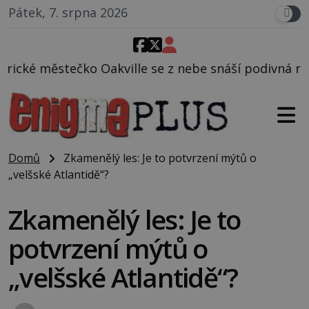
Pátek, 7. srpna 2026
le se z nebe snáší podivná rosolovitá látka neznám
Domů
Zkamenělý les: Je to potvrzení mýtů o
„velšské Atlantidě“?
Zkamenělý les: Je to
potvrzení mýtů o
„velšské Atlantidě“?