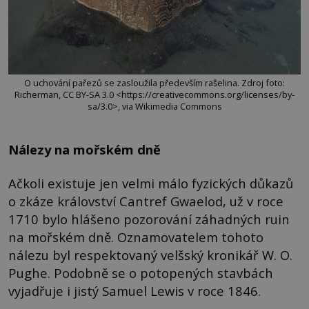
O uchování pařezů se zasloužila především rašelina. Zdroj foto:
Richerman, CC BY-SA 3.0 <https://creativecommons.org/licenses/by-
sa/3.0>, via Wikimedia Commons
Nálezy na mořském dně
Ačkoli existuje jen velmi málo fyzických důkazů
o zkáze království Cantref Gwaelod, už v roce
1710 bylo hlášeno pozorování záhadných ruin
na mořském dně. Oznamovatelem tohoto
nálezu byl respektovaný velšský kronikář W. O.
Pughe. Podobně se o potopených stavbách
vyjadřuje i jistý Samuel Lewis v roce 1846.