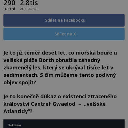
290
2.8tis
SDÍLENÍ
ZOBRAZENÍ
Sdílet na Facebooku
Sdílet na X
Je to již téměř deset let, co mořská bouře u
velšské pláže Borth obnažila záhadný
zkamenělý les, který se ukrýval tisíce let v
sedimentech. S čím můžeme tento podivný
objev spojit?
Je to konečně důkaz o existenci ztraceného
království Cantref Gwaelod – „velšské
Atlantidy“?
Reklama