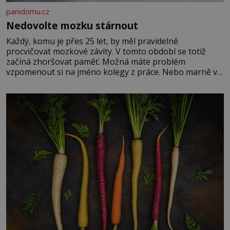
panidomu.cz
Nedovolte mozku stárnout
Každý, komu je přes 25 let, by měl pravidelně
procvičovat mozkové závity. V tomto období se totiž
začíná zhoršovat paměť. Možná máte problém
vzpomenout si na jméno kolegy z práce. Nebo marně v
paměti lovíte název knížky, kterou jste nedávno přečetli.
Je to opravdu tak, s věkem jako kdyby se paměť
rozhodla stávkovat. Cvičte