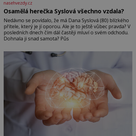
nasehvezdy.cz
Osamělá herečka Syslová všechno vzdala?
Nedávno se povídalo, že má Dana Syslová (80) blízkého
přítele, který je jí oporou. Ale je to ještě vůbec pravda? V
posledních dnech čím dál častěji mluví o svém odchodu.
Dohnala ji snad samota? Půs