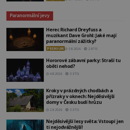
Paranormální jevy
Herec Richard Dreyfuss a
muzikant Dave Grohl: Jaké mají
paranormální zážitky?
PREMIUM
5.8.2026
2.8TIS
Hororové zábavní parky: Straší tu
oběti nehod?
4.8.2026
3.3TIS
Kroky v prázdných chodbách a
přízraky v oknech: Nejděsivější
domy v Česku budí hrůzu
2.8.2026
3.3TIS
Nejděsivější lesy světa: Vstoupí jen
ti nejodvážnější!