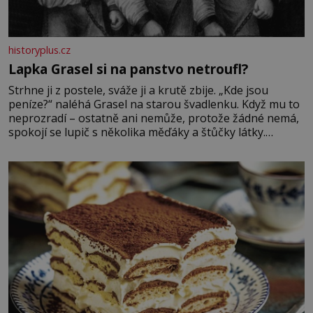
historyplus.cz
Lapka Grasel si na panstvo netroufl?
Strhne ji z postele, sváže ji a krutě zbije. „Kde jsou
peníze?“ naléhá Grasel na starou švadlenku. Když mu to
neprozradí – ostatně ani nemůže, protože žádné nemá,
spokojí se lupič s několika měďáky a štůčky látky.
Zraněná žena pár dní nato umírá. Je to muž nebývale
krutý. Jeho činy budí hrůzu ještě dlouho po jeho smrti