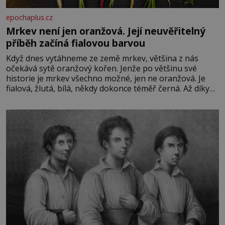
epochaplus.cz
Mrkev není jen oranžová. Její neuvěřitelný
příběh začíná fialovou barvou
Když dnes vytáhneme ze země mrkev, většina z nás
očekává sytě oranžový kořen. Jenže po většinu své
historie je mrkev všechno možné, jen ne oranžová. Je
fialová, žlutá, bílá, někdy dokonce téměř černá. Až díky
stovkám let pečlivého šlechtění se z ní stává zelenina,
bez které si českou zahradu ani nedokážeme představit.
Její příběh je