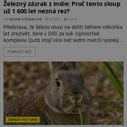
Železný zázrak z Indie: Proč tento sloup
už 1 600 let nezná rez?
OD
HELENA STEJSKALOVÁ
5.8.2026
2.6TIS
Představa, že železo musí na dešti během několika
let zrezivět, bere v Dillí za své. Uprostřed
komplexu Qutb stojí více než sedm metrů vysoký
železný sloup, který už přibližně 1 600 let odolává
ZOBRAZIT VÍCE
počasí s jen nepatrnými stopami koroze. Jeho
mimořádná trvanlivost dlouho živí legendy o
ztracených technologiích či tajemných
materiálech. Moderní metalurgie však ukazuje, že
skutečné vysvětlení je ješt
ZÁHADY HISTORIE