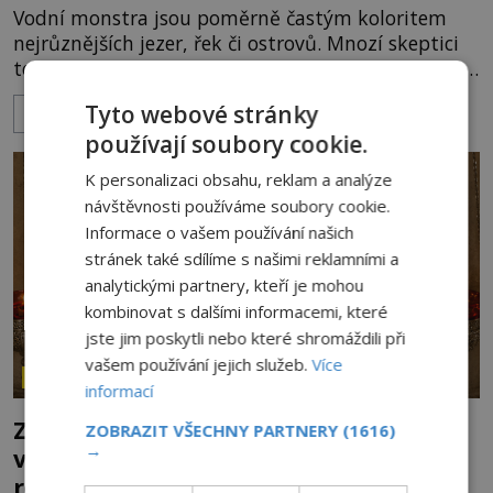
Vodní monstra jsou poměrně častým koloritem
nejrůznějších jezer, řek či ostrovů. Mnozí skeptici
to přikládají hlavně snaze dané místo zviditelnit a
přitáhnout k němu pozornost záhadám
Tyto webové stránky
ZOBRAZIT VÍCE
nakloněných turistů. Je to také případ kyperského
používají soubory cookie.
tvora jménem Ayia Napa? Nebo se může za
legendami o něm ukrývat nějaký pravdivý základ?
K personalizaci obsahu, reklam a analýze
V blízkosti Mysu Greco, jak se přez
návštěvnosti používáme soubory cookie.
Informace o vašem používání našich
stránek také sdílíme s našimi reklamními a
analytickými partnery, kteří je mohou
kombinovat s dalšími informacemi, které
jste jim poskytli nebo které shromáždili při
vašem používání jejich služeb.
Více
ZÁHADY HISTORIE
informací
Ztracený hrob svatého Mikuláše: Tajná
ZOBRAZIT VŠECHNY PARTNERY
(1616)
→
výprava, která odnesla nejslavnější
relikvii do Itálie