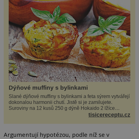
Dýňové muffiny s bylinkami
Slané dýňové muffiny s bylinkami a feta sýrem vytvářejí
dokonalou harmonii chutí. Jistě si je zamilujete.
Suroviny na 12 kusů 250 g dýně Hokaido 2 lžíce
olivového oleje sůl, pepř hrst nasekaných špen...
tisicereceptu.cz
Argumentují hypotézou, podle níž se v