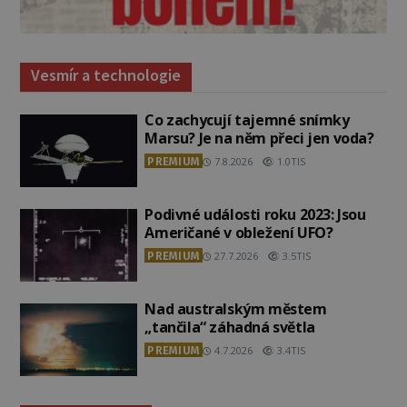
Vesmír a technologie
Co zachycují tajemné snímky
Marsu? Je na něm přeci jen voda?
PREMIUM
7.8.2026
1.0TIS
Podivné události roku 2023: Jsou
Američané v obležení UFO?
PREMIUM
27.7.2026
3.5TIS
Nad australským městem
„tančila“ záhadná světla
PREMIUM
4.7.2026
3.4TIS