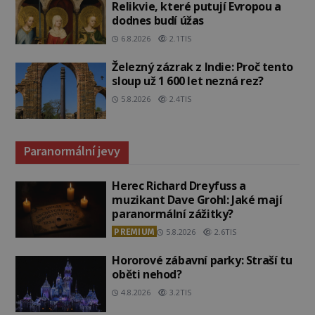
Relikvie, které putují Evropou a
dodnes budí úžas
6.8.2026
2.1TIS
Železný zázrak z Indie: Proč tento
sloup už 1 600 let nezná rez?
5.8.2026
2.4TIS
Paranormální jevy
Herec Richard Dreyfuss a
muzikant Dave Grohl: Jaké mají
paranormální zážitky?
PREMIUM
5.8.2026
2.6TIS
Hororové zábavní parky: Straší tu
oběti nehod?
4.8.2026
3.2TIS