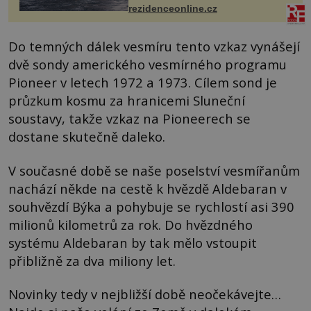
každoročn...
rezidenceonline.cz
Do temných dálek vesmíru tento vzkaz vynášejí
dvě sondy amerického vesmírného programu
Pioneer v letech 1972 a 1973. Cílem sond je
průzkum kosmu za hranicemi Sluneční
soustavy, takže vzkaz na Pioneerech se
dostane skutečně daleko.
V současné době se naše poselství vesmířanům
nachází někde na cestě k hvězdě Aldebaran v
souhvězdí Býka a pohybuje se rychlostí asi 390
milionů kilometrů za rok. Do hvězdného
systému Aldebaran by tak mělo vstoupit
přibližně za dva miliony let.
Novinky tedy v nejbližší době neočekávejte…