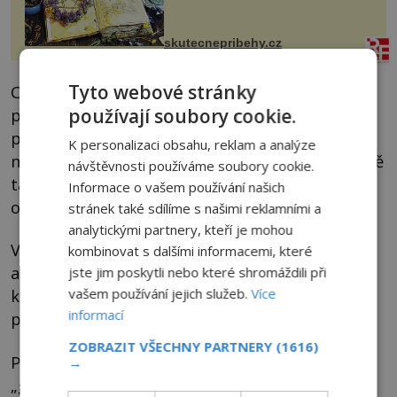
jsem si z nich lektvar… Zimní pobyt
na chalupě se pro mě vlastní vinou
změnil v děsivý zážitek, na kt...
skutecnepribehy.cz
Tyto webové stránky
Cizinci z netušených dálek nám
prostřednictvím tajemného datového kotouče
používají soubory cookie.
posílají zvuky a snímky své planety a ukazují
K personalizaci obsahu, reklam a analýze
nám, jak vypadají. Vzrušující, že? A možná právě
návštěvnosti používáme soubory cookie.
takovéto překvapení pozemšťané připravili
Informace o vašem používání našich
obyvatelům nějaké vzdálené planety.
stránek také sdílíme s našimi reklamními a
analytickými partnery, kteří je mohou
V roce 1977 byl totiž na sondě Voyager, patřící
kombinovat s dalšími informacemi, které
americké Národní agentuře pro letectví a
jste jim poskytli nebo které shromáždili při
vašem používání jejich služeb.
Více
kosmonautiku (NASA) poslán do vesmíru
informací
pozoruhodný vzkaz.
ZOBRAZIT VŠECHNY PARTNERY
(1616)
Poselství je zaznamenáno na měděné
→
„gramodesce“ pokryté zlatem, na níž jsou