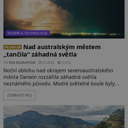
VESMÍR A TECHNOLOGIE
Nad australským městem
PREMIUM
„tančila“ záhadná světla
OD
EVA SOUKUPOVÁ
4.7.2026
3.4TIS
Noční oblohu nad okrajem severoaustralského
města Darwin rozzářila záhadná světla
neznámého původu. Modré světelné koule byly
viditelné nejméně dvacet minut, během nichž se
ZOBRAZIT VÍCE
opakovaně objevovaly a zase mizely. Svědek, který
úkaz zachytil na mobilní telefon, se domnívá, že
mohlo jít o návštěvu ze světa duchů. Záhadný
záznam okamžitě rozpoutal deb