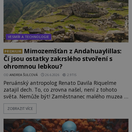
VESMÍR A TECHNOLOGIE
Mimozemšťan z Andahuaylillas:
PREMIUM
Čí jsou ostatky zakrslého stvoření s
ohromnou lebkou?
OD
ANDREA ŠULCOVÁ
26.6.2026
2.9TIS
Peruánský antropolog Renato Davila Riquelme
zatajil dech. To, co zrovna našel, není z tohoto
světa. Nemůže být! Zaměstnanec malého muzea v
peruánském městečku Andahuaylillas nedaleko
ZOBRAZIT VÍCE
legendárního Cuzca pomalu sestupuje z posvátné
hory Apu a přemýšlí, jak s touto zprávou naloží.
Právě nalezl ostatky dvou mimozemšťanů! Vědci
nad nálezem kroutí hlavou. Už na