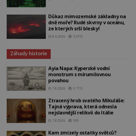
Důkaz mimozemské základny na
dně moře? Rudé skvrny v oceánu,
ze kterých srší blesky!
8.6.2026
3.0TIS
Záhady historie
Ayia Napa: Kyperské vodní
monstrum s mírumilovnou
povahou
7.8.2026
3.1TIS
Ztracený hrob svatého Mikuláše:
Tajná výprava, která odnesla
nejslavnější relikvii do Itálie
7.8.2026
539
Kam zmizely ostatky světců?