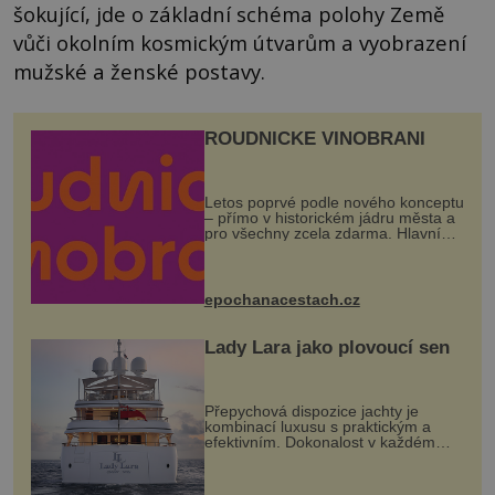
šokující, jde o základní schéma polohy Země
vůči okolním kosmickým útvarům a vyobrazení
mužské a ženské postavy.
ROUDNICKÉ VINOBRANÍ
Letos poprvé podle nového konceptu
– přímo v historickém jádru města a
pro všechny zcela zdarma. Hlavní
program se odehraje na Karlově a
Husově náměstí. Návštěvníci se
mohou těšit na víno, burčák, pes...
epochanacestach.cz
Lady Lara jako plovoucí sen
Přepychová dispozice jachty je
kombinací luxusu s praktickým a
efektivním. Dokonalost v každém
detailu představuje značka Fendi
Casa, kterou byly vybaveny její
paluby. Monacký přístav nabízí