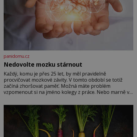
panidomu.cz
Nedovolte mozku stárnout
Každý, komu je přes 25 let, by měl pravidelně
procvičovat mozkové závity. V tomto období se totiž
začíná zhoršovat paměť. Možná máte problém
vzpomenout si na jméno kolegy z práce. Nebo marně v
paměti lovíte název knížky, kterou jste nedávno přečetli.
Je to opravdu tak, s věkem jako kdyby se paměť
rozhodla stávkovat. Cvičte