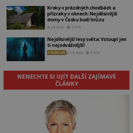
Kroky v prázdných chodbách a
přízraky v oknech: Nejděsivější
domy v Česku budí hrůzu
2.8.2026
3.3TIS
Nejděsivější lesy světa: Vstoupí jen
ti nejodvážnější!
PREMIUM
1.8.2026
3.5TIS
NENECHTE SI UJÍT DALŠÍ ZAJÍMAVÉ
ČLÁNKY