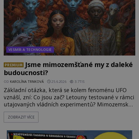
VESMÍR A TECHNOLOGIE
Jsme mimozemšťané my z daleké
PREMIUM
budoucnosti?
OD
KAROLÍNA TRNKOVÁ
25.6.2026
3.7TIS
Základní otázka, která se kolem fenoménu UFO
vznáší, zní: Co jsou zač? Letouny testované v rámci
utajovaných vládních experimentů? Mimozemské
vesmírné lodě plnící na Zemi nám neznámý úkol?
ZOBRAZIT VÍCE
Skokani mezi dimenzemi, putující po mostech
skrze reality do paralelních světů? O všech těchto
možnostech již desítky let vzrušeně diskutují