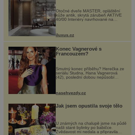
rozumem i vášní!
Otočné dveře MASTER, opláštění
kůže antik, skrytá zárubeň AKTIVE
40/00 Interiéry navrhované na
zakázku často vyžadují atypické
rozměry nejen nábytku, ale i
otvorových prvků. Technické zázemí
iluxus.cz
dnes umož...
Konec Vagnerové s
Francouzem?
Smutný konec příběhu? Herečka ze
seriálu Studna, Hana Vagnerová
(42), poslední dobou nepůsobí
nejšťastněji. Ačkoli časy její anorexie
jsou už dávno pryč a opět se pyšnila
ženskými křivkami, najednou s...
nasehvezdy.cz
Jak jsem opustila svoje tělo
U známých na chalupě jsme na půdě
našli staré bylinky po babičce.
Zvědavost mi nedala a připravila