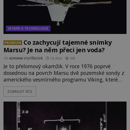
VESMÍR A TECHNOLOGIE
Co zachycují tajemné snímky
PREMIUM
Marsu? Je na něm přeci jen voda?
OD
ADRIANA VOJTÍŠKOVÁ
7.8.2026
359
Je to přelomový okamžik. V roce 1976 poprvé
dosednou na povrch Marsu dvě pozemské sondy z
amerického vesmírného programu Viking, které
jsou schopny pořídit fotografie záhadami
ZOBRAZIT VÍCE
opředené rudé planety. Viking 1 zde zaznamená
něco naprosto nečekaného. V marsovské oblasti
zvané Cydonie totiž zachytí podivný útvar
připomínající lidskou tvář. NASA (Národní úřad