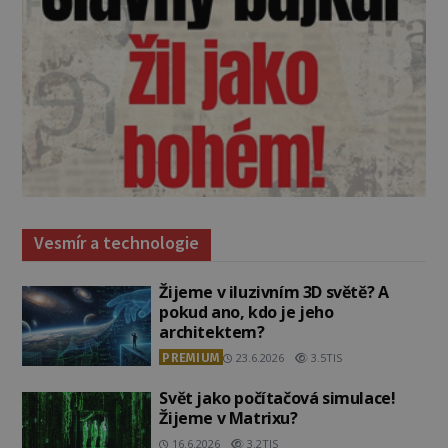
Vesmír a technologie
Žijeme v iluzivním 3D světě? A
pokud ano, kdo je jeho
architektem?
PREMIUM
23.6.2026
3.5TIS
Svět jako počítačová simulace!
Žijeme v Matrixu?
16.6.2026
3.2TIS