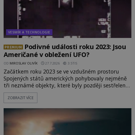
VESMÍR A TECHNOLOGIE
Podivné události roku 2023: Jsou
PREMIUM
Američané v obležení UFO?
OD
MIROSLAV OLIVÍK
27.7.2026
3.5TIS
Začátkem roku 2023 se ve vzdušném prostoru
Spojených států amerických pohybovaly nejméně
tři neznámé objekty, které byly později sestřeleny.
Do dnešních dnů nebyly trosky těchto létajících
ZOBRAZIT VÍCE
těles objeveny. Je možné, že šlo o nějaké nové
armádní výzkumné technologie? Nebo snad byly
mimozemského původu? Dne 4. února roku 2023
vydává