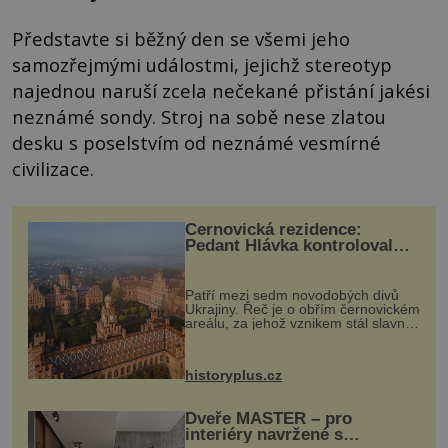
Představte si běžný den se všemi jeho
samozřejmými událostmi, jejichž stereotyp
najednou naruší zcela nečekané přistání jakési
neznámé sondy. Stroj na sobě nese zlatou
desku s poselstvím od neznámé vesmírné
civilizace.
Černovická rezidence:
Pedant Hlávka kontroloval
každou cihlu
Patří mezi sedm novodobých divů
Ukrajiny. Řeč je o obřím černovickém
areálu, za jehož vznikem stál slavný
český architekt Josef Hlávka. Ten si
na něm dal mimořádně záležet. Jeho
stavební plány by při ...
historyplus.cz
Dveře MASTER – pro
interiéry navržené s