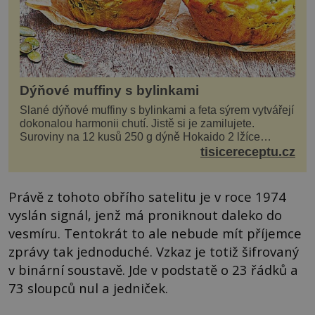
Dýňové muffiny s bylinkami
Slané dýňové muffiny s bylinkami a feta sýrem vytvářejí
dokonalou harmonii chutí. Jistě si je zamilujete.
Suroviny na 12 kusů 250 g dýně Hokaido 2 lžíce
olivového oleje sůl, pepř hrst nasekaných špen...
tisicereceptu.cz
Právě z tohoto obřího satelitu je v roce 1974
vyslán signál, jenž má proniknout daleko do
vesmíru. Tentokrát to ale nebude mít příjemce
zprávy tak jednoduché. Vzkaz je totiž šifrovaný
v binární soustavě. Jde v podstatě o 23 řádků a
73 sloupců nul a jedniček.