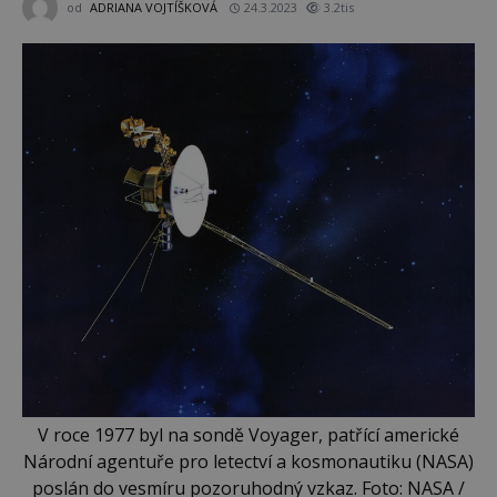
od
ADRIANA VOJTÍŠKOVÁ
24.3.2023
3.2tis
V roce 1977 byl na sondě Voyager, patřící americké
Národní agentuře pro letectví a kosmonautiku (NASA)
poslán do vesmíru pozoruhodný vzkaz. Foto: NASA /