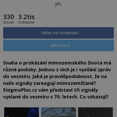
JPL
330
3.2tis
SDÍLENÍ
ZOBRAZENÍ
Sdílet na Facebooku
Sdílet na X
Snaha o prokázání mimozemského života má
různé podoby. Jednou z nich je i vysílání zpráv
do vesmíru. Jaká je pravděpodobnost, že na
naše signály zareagují mimozemšťané?
EnigmaPlus.cz vám představí tři signály
vyslané do vesmíru v 70. letech. Co vzkazují?