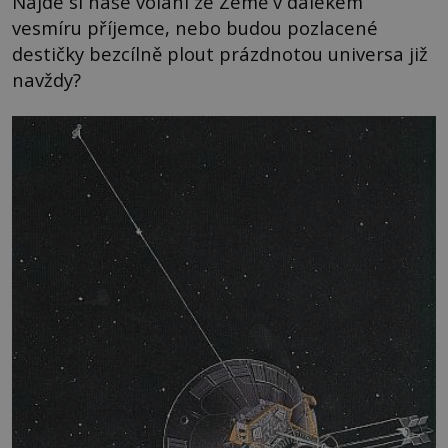
Najde si naše volání ze Země v dalekém
vesmíru příjemce, nebo budou pozlacené
destičky bezcílně plout prázdnotou universa již
navždy?