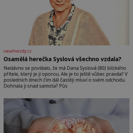
nasehvezdy.cz
Osamělá herečka Syslová všechno vzdala?
Nedávno se povídalo, že má Dana Syslová (80) blízkého
přítele, který je jí oporou. Ale je to ještě vůbec pravda? V
posledních dnech čím dál častěji mluví o svém odchodu.
Dohnala ji snad samota? Půs