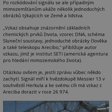
Po rozkódování signálu se ale případným
mimozemšťanům ukáže několik jednoduchých
obrázků týkajících se Země a lidstva.
„Vzkaz obsahuje znázornění základních
chemických prvků života, vzorec DNA, schéma
Sluneční soustavy, jednoduché obrázky člověka
a také teleskopu Arecibo,“ přibližuje autor
vzkazu, jímž je institut SETI (americká agentura
pro hledání mimozemského života).
Otázkou ovšem je, jestli zprávu vůbec někdo
zachytí. Signál míří k hvězdokupě Messier 13 v
souhvězdí Herkula a ke svému cíli má vzkaz z
Areciba dorazit v roce 26 974.