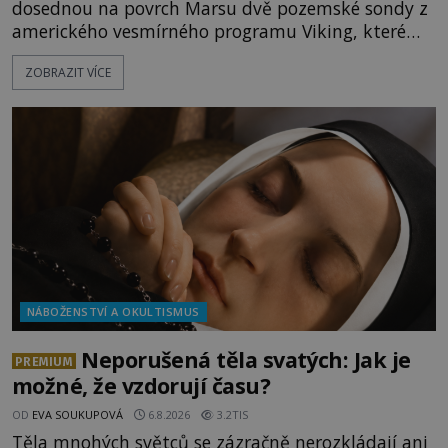
dosednou na povrch Marsu dvě pozemské sondy z
amerického vesmírného programu Viking, které
jsou schopny pořídit fotografie záhadami
ZOBRAZIT VÍCE
opředené rudé planety. Viking 1 zde zaznamená
něco naprosto nečekaného. V marsovské oblasti
zvané Cydonie totiž zachytí podivný útvar
připomínající lidskou tvář. NASA (Národní úřad
NÁBOŽENSTVÍ A OKULTISMUS
Neporušená těla svatých: Jak je
PREMIUM
možné, že vzdorují času?
OD
EVA SOUKUPOVÁ
6.8.2026
3.2TIS
Těla mnohých světců se zázračně nerozkládají ani