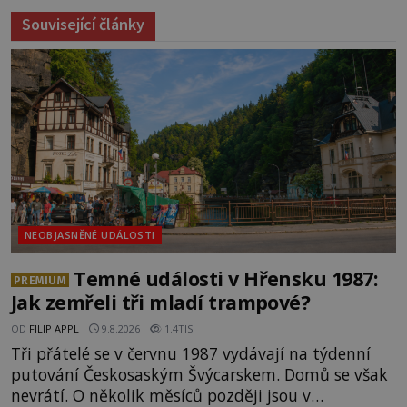
Související články
NEOBJASNĚNÉ UDÁLOSTI
Temné události v Hřensku 1987:
PREMIUM
Jak zemřeli tři mladí trampové?
OD
FILIP APPL
9.8.2026
1.4TIS
Tři přátelé se v červnu 1987 vydávají na týdenní
putování Českosaským Švýcarskem. Domů se však
nevrátí. O několik měsíců později jsou v