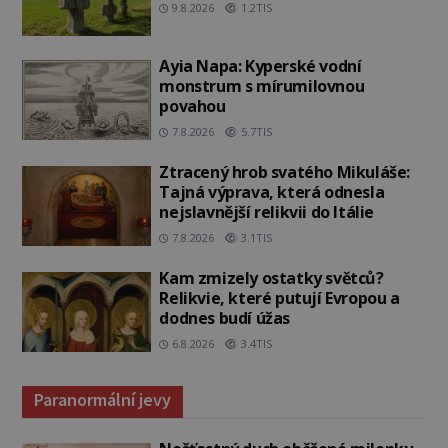
9.8.2026
1.2TIS
Ayia Napa: Kyperské vodní
monstrum s mírumilovnou
povahou
7.8.2026
5.7TIS
Ztracený hrob svatého Mikuláše:
Tajná výprava, která odnesla
nejslavnější relikvii do Itálie
7.8.2026
3.1TIS
Kam zmizely ostatky světců?
Relikvie, které putují Evropou a
dodnes budí úžas
6.8.2026
3.4TIS
Paranormální jevy