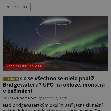
nepřístupných skalách u Hřenska nalezeny jejich
ZOBRAZIT VÍCE
kostry – a s nimi stopy, které se jen obtížně slučují
s nešťastnou náhodou. Zabil mladé trampy
přírodní živel, neznámý útočník, nebo někdo, koho
tehdejší režim nechtěl odhalit? [gallery
ids="171131,171132,1711
NEOBJASNĚNÉ UDÁLOSTI
Co se všechno semlelo poblíž
PREMIUM
Bridgewateru? UFO na obloze, monstra
v bažinách!
OD
ADRIANA VOJTÍŠKOVÁ
8.8.2026
2.5TIS
Nad bridgewaterským okolím září jasné sluneční
světlo, když se náhle stane cosi nečekaného. Dne