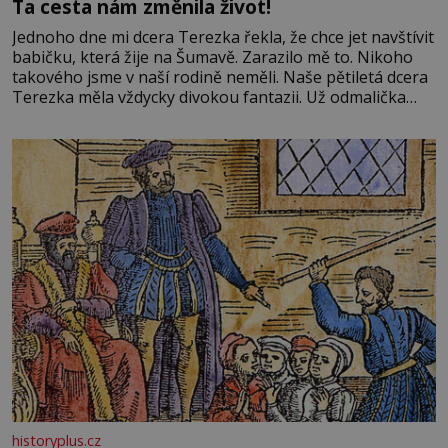
Ta cesta nám změnila život!
Jednoho dne mi dcera Terezka řekla, že chce jet navštívit
babičku, která žije na Šumavě. Zarazilo mě to. Nikoho
takového jsme v naší rodině neměli. Naše pětiletá dcera
Terezka měla vždycky divokou fantazii. Už odmalička
milovala svět pohádek. Každou chvilku mi říkala, že se jí
zdálo o jednorožcích, krásných princeznách, statečných
rytířích a létajících dracích.
historyplus.cz