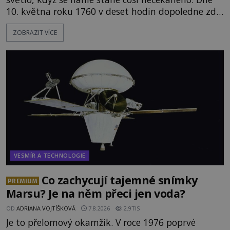
10. května roku 1760 v deset hodin dopoledne zde
dojde k vůbec prvnímu historicky doloženému
ZOBRAZIT VÍCE
přeletu UFO. Podle záznamů vyzařuje takové
světlo, že vypadá jako „koule hořícího ohně“. Jde
jen o nějaký optický klam, nebo se zde skutečně
právě vznáší mimozemská loď
VESMÍR A TECHNOLOGIE
Co zachycují tajemné snímky
PREMIUM
Marsu? Je na něm přeci jen voda?
OD
ADRIANA VOJTÍŠKOVÁ
7.8.2026
2.9TIS
Je to přelomový okamžik. V roce 1976 poprvé