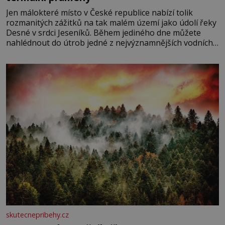
Jen málokteré místo v České republice nabízí tolik
rozmanitých zážitků na tak malém území jako údolí řeky
Desné v srdci Jeseníků. Během jediného dne můžete
nahlédnout do útrob jedné z nejvýznamnějších vodních
elektráren v Evropě, vydat se na horské hřebeny, projet
se na koloběžce a den zakončit poznáváním památek ve
Velkých Losinách nebo v termálním
skutecnepribehy.cz