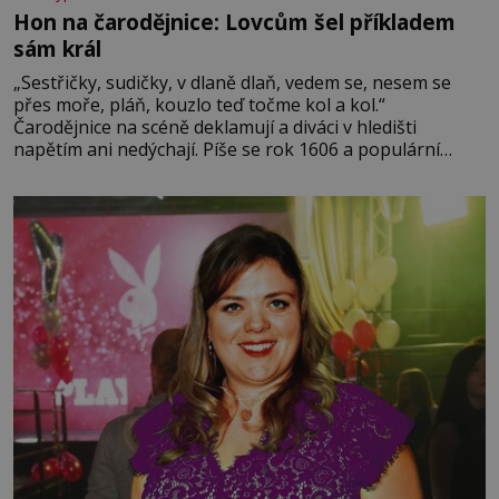
Hon na čarodějnice: Lovcům šel příkladem
sám král
„Sestřičky, sudičky, v dlaně dlaň, vedem se, nesem se
přes moře, pláň, kouzlo teď točme kol a kol.“
Čarodějnice na scéně deklamují a diváci v hledišti
napětím ani nedýchají. Píše se rok 1606 a populární
anglický dramatik William Shakespeare uvádí svou
Tragédii o Macbethovi. Napsal ji pro krále Jakuba I., jenž
v roce 1603 vystřídal