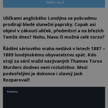
Sdílet na X
Uličkami anglického Londýna se pokradmu
prodírají bledé sluneční paprsky. Copak asi
objeví v zákoutí uliček, předměstí a na březích
Temže dnes? Nohu, hlavu či možná celé torzo?
Řádění sériového vraha nedává v letech 1887 –
1889 londýnskému obyvatelstvu spát. Kdo
stojí za sérií vražd nazývaných Thames Torso
Murders dodnes není rozluštěno. Mezi
podezřelými je dokonce i slavný Jack
Rozparovač!
Reklama