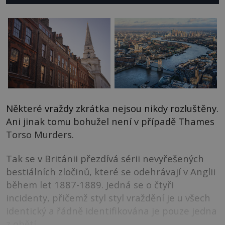
Některé vraždy zkrátka nejsou nikdy rozluštěny.
Ani jinak tomu bohužel není v případě Thames
Torso Murders.
Tak se v Británii přezdívá sérii nevyřešených
bestiálních zločinů, které se odehrávají v Anglii
během let 1887-1889. Jedná se o čtyři
incidenty, přičemž styl styl vraždění je u všech
identický a řádně identifikována je pouze jedna
z obětí.