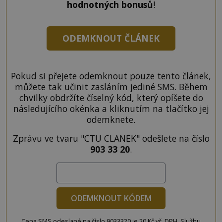
hodnotných bonusů
!
ODEMKNOUT ČLÁNEK
Pokud si přejete odemknout pouze tento článek,
můžete tak učinit zasláním jediné SMS. Během
chvilky obdržíte číselný kód, který opíšete do
následujícího okénka a kliknutím na tlačítko jej
odemknete.
Zprávu ve tvaru "CTU CLANEK" odešlete na číslo
903 33 20
.
ODEMKNOUT KÓDEM
Cena SMS odeslané na číslo 9033320 je 20 Kč vč. DPH. Službu