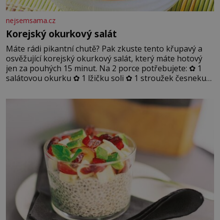
nejsemsama.cz
Korejský okurkový salát
Máte rádi pikantní chutě? Pak zkuste tento křupavý a
osvěžující korejský okurkový salát, který máte hotový
jen za pouhých 15 minut. Na 2 porce potřebujete: ✿ 1
salátovou okurku ✿ 1 lžičku soli ✿ 1 stroužek česneku
✿ 1 lžíci sójové omáčky ✿ 1 lžíci rýžového octa ✿ 1 lžičku
sezamového oleje ✿ 1 lžičku chilli ✿ 1 lžičku cukru ✿ 1
jarní cibulku ✿ 1 lžíci sezamových semínek