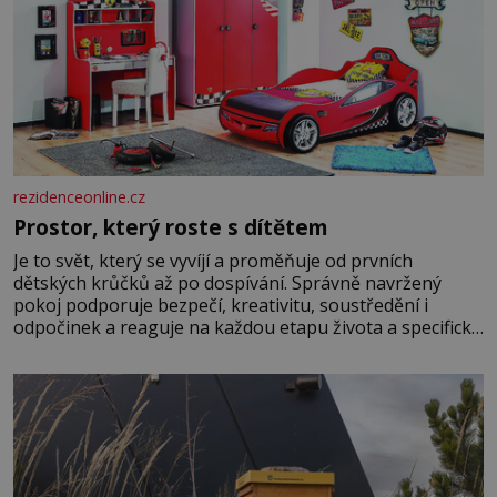
rezidenceonline.cz
Prostor, který roste s dítětem
Je to svět, který se vyvíjí a proměňuje od prvních
dětských krůčků až po dospívání. Správně navržený
pokoj podporuje bezpečí, kreativitu, soustředění i
odpočinek a reaguje na každou etapu života a specifické
potřeby dítěte. Pro nejmenší je klíčová jednoduchost,
měkkost a bezpečí, proto by pokoj miminka měl působit
především klidně a útulně. Předškolní věk je