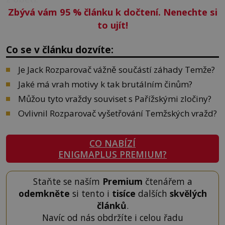
Zbývá vám 95
%
článku k dočtení. Nenechte si
to ujít!
Co se v článku dozvíte:
Je Jack Rozparovač vážně součástí záhady Temže?
Jaké má vrah motivy k tak brutálním činům?
Můžou tyto vraždy souviset s Pařížskými zločiny?
Ovlivnil Rozparovač vyšetřování Temžských vražd?
CO NABÍZÍ
ENIGMAPLUS PREMIUM?
Staňte se naším
Premium
čtenářem a
odemkněte
si tento i
tisíce
dalších
skvělých
článků
.
Navíc od nás obdržíte i celou řadu