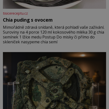
tisicereceptu.cz
Chia puding s ovocem
Mimořádně zdravá snídaně, která pohladí vaše zažívání.
Suroviny na 4 porce 120 ml kokosového mléka 30 g chia
semínek 1 lžíce medu Postup Do misky či přímo do
skleniček nasypeme chia semí