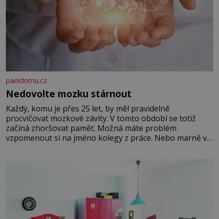
panidomu.cz
Nedovolte mozku stárnout
Každý, komu je přes 25 let, by měl pravidelně
procvičovat mozkové závity. V tomto období se totiž
začíná zhoršovat paměť. Možná máte problém
vzpomenout si na jméno kolegy z práce. Nebo marně v
paměti lovíte název knížky, kterou jste nedávno přečetli.
Je to opravdu tak, s věkem jako kdyby se paměť
rozhodla stávkovat. Cvičte