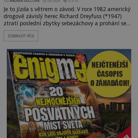
OD
ANDREA ŠULCOVÁ
5.8.2026
3.3TIS
Je to jízda s větrem o závod. V roce 1982 americký
drogově závislý herec Richard Dreyfuss (*1947)
ztratí poslední zbytky sebezáchovy a prohání se
po silnicích ve svém mercedesu jako utržený ze
ZOBRAZIT VÍCE
řetězu. Vše vyvrcholí katastrofou, když to Dreyfuss
napálí v plné rychlosti do stromu! Policie ve vraku
následně nalezne schovaný kokain. Tímto
momentem se slavnému