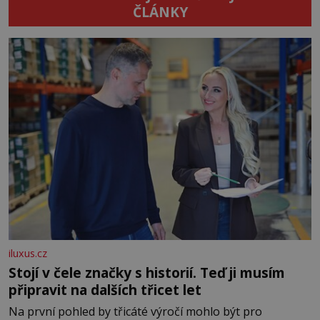
ČLÁNKY
iluxus.cz
Stojí v čele značky s historií. Teď ji musím
připravit na dalších třicet let
Na první pohled by třicáté výročí mohlo být pro