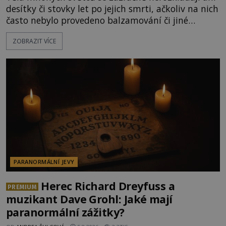
desítky či stovky let po jejich smrti, ačkoliv na nich
často nebylo provedeno balzamování či jiné
pokusy o konzervaci. Neporušené ostatky bývají
ZOBRAZIT VÍCE
považovány za důkaz svatosti zemřelých. Jaké
tajemné síly těla významných náboženských
osobností ochraňují? Na hřbitově u kláštera
Milosrdných
PARANORMÁLNÍ JEVY
Herec Richard Dreyfuss a
PREMIUM
muzikant Dave Grohl: Jaké mají
paranormální zážitky?