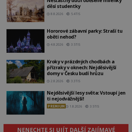
Nešťastný duch oběšené milenky
děsí studentky
8.8.2026
5.4TIS
Hororové zábavní parky: Straší tu
oběti nehod?
4.8.2026
3.5TIS
Kroky v prázdných chodbách a
přízraky v oknech: Nejděsivější
domy v Česku budí hrůzu
2.8.2026
3.3TIS
Nejděsivější lesy světa: Vstoupí jen
ti nejodvážnější!
PREMIUM
1.8.2026
3.5TIS
NENECHTE SI UJÍT DALŠÍ ZAJÍMAVÉ