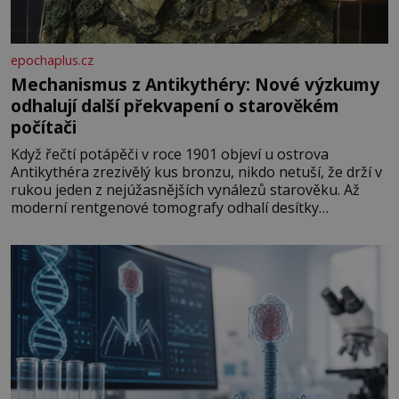
epochaplus.cz
Mechanismus z Antikythéry: Nové výzkumy
odhalují další překvapení o starověkém
počítači
Když řečtí potápěči v roce 1901 objeví u ostrova
Antikythéra zrezivělý kus bronzu, nikdo netuší, že drží v
rukou jeden z nejúžasnějších vynálezů starověku. Až
moderní rentgenové tomografy odhalí desítky
ozubených kol ukrytých uvnitř. Mechanismus z
Antikythéry je dnes považován za nejstarší známý
analogový počítač na světě. Přesto ani po více než sto
letech výzkumu