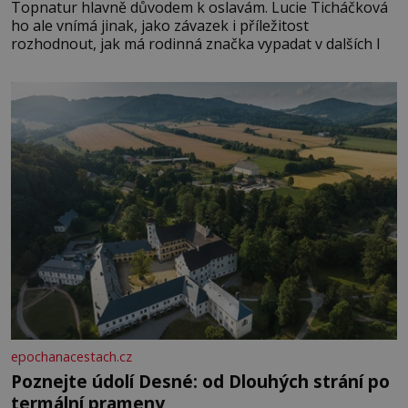
Topnatur hlavně důvodem k oslavám. Lucie Ticháčková
ho ale vnímá jinak, jako závazek i příležitost
rozhodnout, jak má rodinná značka vypadat v dalších l
epochanacestach.cz
Poznejte údolí Desné: od Dlouhých strání po
termální prameny