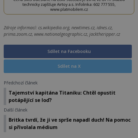
technicky zajišťuje Airtoy a.s. Infolinka: 602 777 555,
www.platmobilem.cz
Zdroje informací:
cs.wikipedia.org, newtimes.cz, idnes.cz,
prima.zoom.cz, www.nationalgeographic.cz, jacktheripper.cz
Sdílet na Facebooku
Sdílet na X
Předchozí článek
Tajemství kapitána Titaniku: Chtěl opustit
potápějící se loď?
Další článek
Britka tvrdí, že ji ve sprše napadl duch! Na pomoc
si přivolala médium