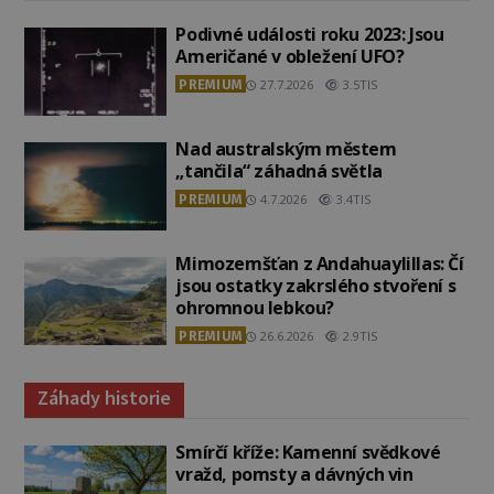
Podivné události roku 2023: Jsou
Američané v obležení UFO?
PREMIUM
27.7.2026
3.5TIS
Nad australským městem
„tančila“ záhadná světla
PREMIUM
4.7.2026
3.4TIS
Mimozemšťan z Andahuaylillas: Čí
jsou ostatky zakrslého stvoření s
ohromnou lebkou?
PREMIUM
26.6.2026
2.9TIS
Záhady historie
Smírčí kříže: Kamenní svědkové
vražd, pomsty a dávných vin