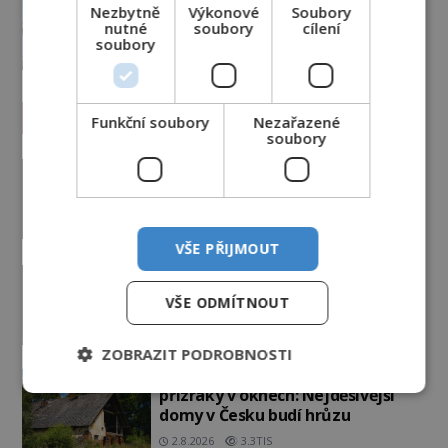
Nezbytně
Výkonové
Soubory
sloup už 1 600 let nezná rez?
nutné
soubory
cílení
5.8.2026
2.4TIS
soubory
Paranormální jevy
Funkční soubory
Nezařazené
soubory
Herec Richard Dreyfuss a
muzikant Dave Grohl: Jaké mají
paranormální zážitky?
PREMIUM
5.8.2026
2.5TIS
VŠE PŘIJMOUT
Hororové zábavní parky: Straší tu
oběti nehod?
VŠE ODMÍTNOUT
4.8.2026
3.1TIS
ZOBRAZIT PODROBNOSTI
Kroky v prázdných chodbách a
přízraky v oknech: Nejděsivější
domy v Česku budí hrůzu
2.8.2026
3.3TIS