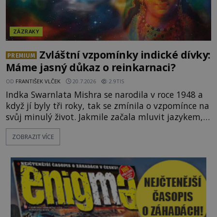
ZÁZRAKY
Zvláštní vzpomínky indické dívky:
PREMIUM
Máme jasný důkaz o reinkarnaci?
OD
FRANTIŠEK VLČEK
20.7.2026
2.9TIS
Indka Swarnlata Mishra se narodila v roce 1948 a
když jí byly tři roky, tak se zmínila o vzpomínce na
svůj minulý život. Jakmile začala mluvit jazykem,
který nikdo nezná, začali rodiče její podivné
ZOBRAZIT VÍCE
chování brát vážně. Je snad důkazem reinkarnace?
Swarnlata Mishra se narodila v Indii v roce 1948.
Na první pohled se zdá, že to bu