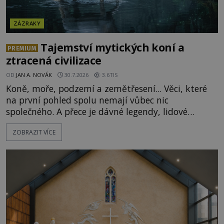
ZÁZRAKY
Tajemství mytických koní a
PREMIUM
ztracená civilizace
OD
JAN A. NOVÁK
30.7.2026
3.6TIS
Koně, moře, podzemí a zemětřesení... Věci, které
na první pohled spolu nemají vůbec nic
společného. A přece je dávné legendy, lidové
pohádky i podvědomí psychicky nemocných lidí
ZOBRAZIT VÍCE
podivným způsobem vzájemně propojují. Je
možné, že tato záhadná spojitost ukrývá nějaké
tajemství pocházející ze samých počátků lidské
civilizace? Nebo dokonce z temných vod minulosti
ještě mnohem hlubších? [g