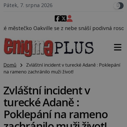
Pátek, 7. srpna 2026
 z nebe snáší podivná rosolovitá látka neznámého p
Domů
Zvláštní incident v turecké Adaně : Poklepání
na rameno zachránilo muži život!
Zvláštní incident v
turecké Adaně :
Poklepání na rameno
zachránilo muži život!