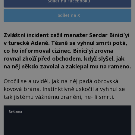
Sdílet na Facebooku
Sdílet na X
Zvláštní incident zažil manažer Serdar Binici’yi
v turecké Adaně. Těsně se vyhnul smrti poté,
co ho informoval cizinec. Binici’yi zrovna
rovnal zboží před obchodem, když slyšel, jak
na něj někdo zavolal a zaklepal mu na rameno.
Otočil se a uviděl, jak na něj padá obrovská
kovová brána. Instinktivně uskočil a vyhnul se
tak jistému vážnému zranění, ne- li smrti.
Reklama