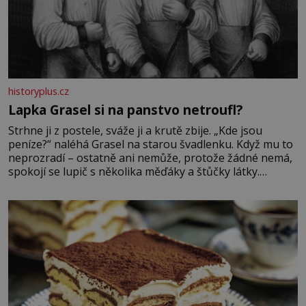
historyplus.cz
Lapka Grasel si na panstvo netroufl?
Strhne ji z postele, sváže ji a krutě zbije. „Kde jsou
peníze?“ naléhá Grasel na starou švadlenku. Když mu to
neprozradí – ostatně ani nemůže, protože žádné nemá,
spokojí se lupič s několika měďáky a štůčky látky.
Zraněná žena pár dní nato umírá. Je to muž nebývale
krutý. Jeho činy budí hrůzu ještě dlouho po jeho smrti