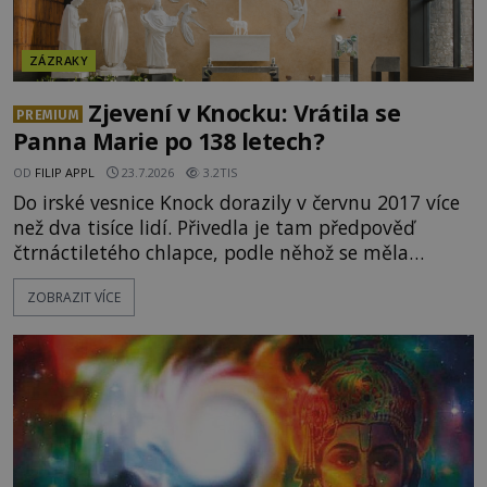
ZÁZRAKY
Zjevení v Knocku: Vrátila se
PREMIUM
Panna Marie po 138 letech?
OD
FILIP APPL
23.7.2026
3.2TIS
Do irské vesnice Knock dorazily v červnu 2017 více
než dva tisíce lidí. Přivedla je tam předpověď
čtrnáctiletého chlapce, podle něhož se měla
přesně ve tři hodiny odpoledne zjevit Panna Marie.
ZOBRAZIT VÍCE
Když slunce vystoupilo z mraků, část davu začala
křičet, že se na nebi odehrává zázrak. Splnilo se
chlapcovo proroctví, nebo poutníci spatřili pouze
neobvyklou hru světla? [gallery
ids="170530,170531,1705