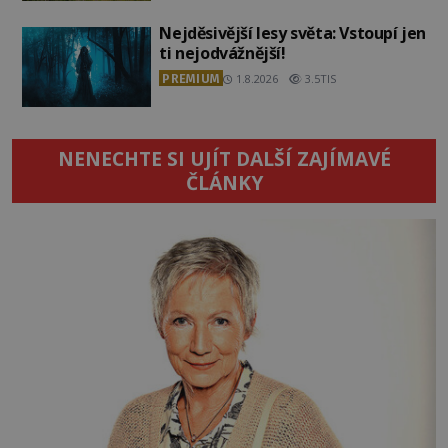
Nejděsivější lesy světa: Vstoupí jen
ti nejodvážnější!
PREMIUM
1.8.2026
3.5TIS
NENECHTE SI UJÍT DALŠÍ ZAJÍMAVÉ
ČLÁNKY