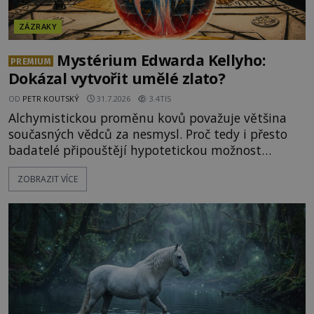
ZÁZRAKY
Mystérium Edwarda Kellyho:
PREMIUM
Dokázal vytvořit umělé zlato?
OD
PETR KOUTSKÝ
31.7.2026
3.4TIS
Alchymistickou proměnu kovů považuje většina
současných vědců za nesmysl. Proč tedy i přesto
badatelé připouštějí hypotetickou možnost
transmutace? Mohl její podstatu odhalit anglický
ZOBRAZIT VÍCE
alchymista, vědec a dobrodruh Edward Kelly?
Shromážděný dav napětím téměř nedýchá.
Měšťané pozorují konání muže, který se stává
nesmrtelnou legendou již během