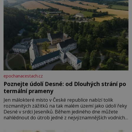
epochanacestach.cz
Poznejte údolí Desné: od Dlouhých strání po
termální prameny
Jen málokteré místo v České republice nabízí tolik
rozmanitých zážitků na tak malém území jako údolí řeky
Desné v srdci Jeseníků. Během jediného dne můžete
nahlédnout do útrob jedné z nejvýznamnějších vodních
elektráren v Evropě, vydat se na horské hřebeny, projet
se na koloběžce a den zakončit poznáváním památek ve