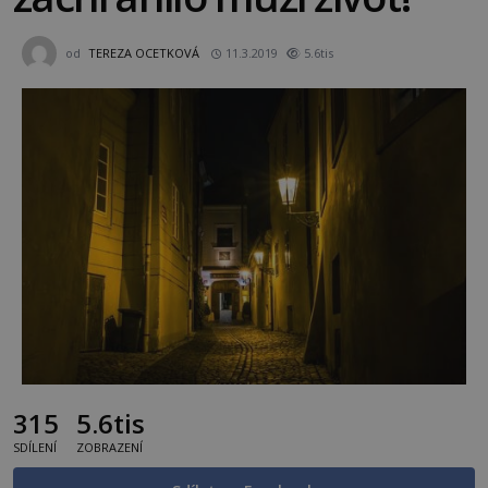
od
TEREZA OCETKOVÁ
11.3.2019
5.6tis
315
5.6tis
SDÍLENÍ
ZOBRAZENÍ