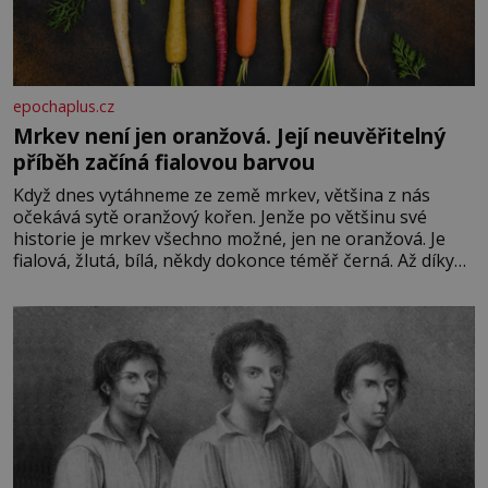
epochaplus.cz
Mrkev není jen oranžová. Její neuvěřitelný
příběh začíná fialovou barvou
Když dnes vytáhneme ze země mrkev, většina z nás
očekává sytě oranžový kořen. Jenže po většinu své
historie je mrkev všechno možné, jen ne oranžová. Je
fialová, žlutá, bílá, někdy dokonce téměř černá. Až díky
stovkám let pečlivého šlechtění se z ní stává zelenina,
bez které si českou zahradu ani nedokážeme představit.
Její příběh je