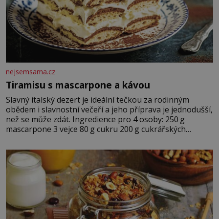
nejsemsama.cz
Tiramisu s mascarpone a kávou
Slavný italský dezert je ideální tečkou za rodinným
obědem i slavnostní večeří a jeho příprava je jednodušší,
než se může zdát. Ingredience pro 4 osoby: 250 g
mascarpone 3 vejce 80 g cukru 200 g cukrářských
piškotů 250 ml silné kávy 2 lžíce amaretta kakao na
posypání Postup: Oddělte žloutky od bílků. Žloutky
vyšlehejte s cukrem do světlé pěny a postupně do nich
vmíchejte mascarpone, aby vznikl hladký