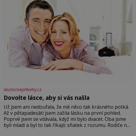
Velkých Losinách nebo v termálním
skutecnepribehy.cz
Dovolte lásce, aby si vás našla
Už jsem ani nedoufala, že mě něco tak krásného potká.
Až v pětapadesáti jsem zažila lásku na první pohled.
Poprvé jsem se vdávala, když mi bylo dvacet. Oba jsme
byli mladí a byl to tak říkajíc sňatek z rozumu. Rodiče nás
dali dohromady, Toník byl dobře zaopatřený mladý muž.