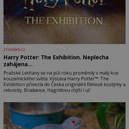
21stoleti.cz
Harry Potter: The Exhibition. Neplecha
zahájena…
Pražské Letňany se na půl roku proměnily v malý kus
kouzelnického světa. Výstava Harry Potter™: The
Exhibition přivezla do Česka originální filmové kostýmy a
rekvizity, Bradavice, Hagridovu chýši i uč