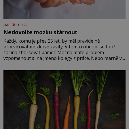
panidomu.cz
Nedovolte mozku stárnout
Každý, komu je přes 25 let, by měl pravidelně
procvičovat mozkové závity. V tomto období se totiž
začíná zhoršovat paměť. Možná máte problém
vzpomenout si na jméno kolegy z práce. Nebo marně v
paměti lovíte název knížky, kterou jste nedávno přečetli.
Je to opravdu tak, s věkem jako kdyby se paměť
rozhodla stávkovat. Cvičte