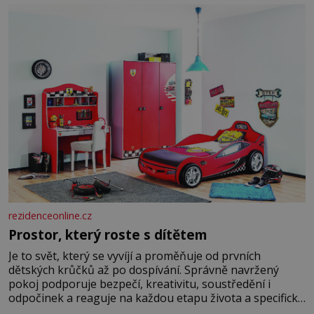
Manželství nám oběma moc nesvědčilo, brzy jsme zjistili,
že
rezidenceonline.cz
Prostor, který roste s dítětem
Je to svět, který se vyvíjí a proměňuje od prvních
dětských krůčků až po dospívání. Správně navržený
pokoj podporuje bezpečí, kreativitu, soustředění i
odpočinek a reaguje na každou etapu života a specifické
potřeby dítěte. Pro nejmenší je klíčová jednoduchost,