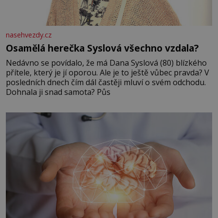
nasehvezdy.cz
Osamělá herečka Syslová všechno vzdala?
Nedávno se povídalo, že má Dana Syslová (80) blízkého
přítele, který je jí oporou. Ale je to ještě vůbec pravda? V
posledních dnech čím dál častěji mluví o svém odchodu.
Dohnala ji snad samota? Půs