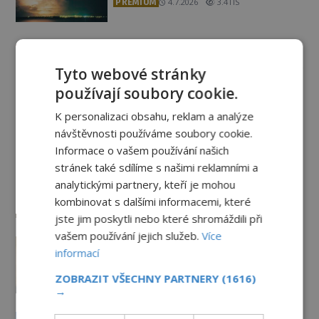
PREMIUM
4.7.2026
3.4TIS
Záhady historie
Tyto webové stránky
Ayia Napa: Kyperské vodní
používají soubory cookie.
monstrum s mírumilovnou
K personalizaci obsahu, reklam a analýze
povahou
návštěvnosti používáme soubory cookie.
7.8.2026
2.9TIS
Informace o vašem používání našich
Ztracený hrob svatého Mikuláše:
stránek také sdílíme s našimi reklamními a
Tajná výprava, která odnesla
analytickými partnery, kteří je mohou
nejslavnější relikvii do Itálie
kombinovat s dalšími informacemi, které
7.8.2026
413
jste jim poskytli nebo které shromáždili při
vašem používání jejich služeb.
Více
Kam zmizely ostatky světců?
informací
Relikvie, které putují Evropou a
dodnes budí úžas
ZOBRAZIT VŠECHNY PARTNERY
(1616)
6.8.2026
1.9TIS
→
Železný zázrak z Indie: Proč tento