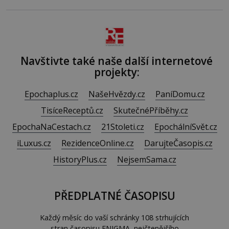
měkkost a bezpečí, proto by pokoj miminka měl působit
především klidně a útulně. Předškolní věk je
Navštivte také naše další internetové
projekty:
Epochaplus.cz
NašeHvězdy.cz
PaníDomu.cz
TisíceReceptů.cz
SkutečnéPříběhy.cz
EpochaNaCestach.cz
21Stoleti.cz
EpochálníSvět.cz
iLuxus.cz
RezidenceOnline.cz
DarujteČasopis.cz
HistoryPlus.cz
NejsemSama.cz
PŘEDPLATNÉ ČASOPISU
Každý měsíc do vaší schránky 108 strhujících
stran časopisu ENIGMA, nejčtenějšího