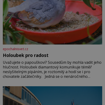
epochalnisvet.cz
Holoubek pro radost
Uvažujete o papouškovi? Sousedům by mohla vadit jeho
hlučnost. Holoubek diamantový komunikuje téměř
neslyšitelným pípáním, je roztomilý a hodí se i pro
chovatele začátečníky. Jedná se o nenáročného
klidného ptáčka, který většinu dne jen posedává. Hodně
času tráví na zemi, kde sbírá zbytky semínek Jeho
domovinou je prakticky celá Austrálie s výjimkou
pobřežní oblasti.