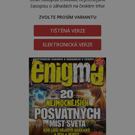
časopisu o záhadách na českém trhu!
ZVOLTE PROSÍM VARIANTU
TIŠTĚNÁ VERZE
ELEKTRONICKÁ VERZE