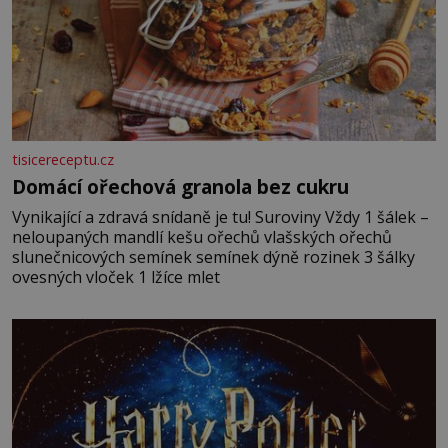
tisicereceptu.cz
Domácí ořechová granola bez cukru
Vynikající a zdravá snídaně je tu! Suroviny Vždy 1 šálek –
neloupaných mandlí kešu ořechů vlašských ořechů
slunečnicových semínek semínek dýně rozinek 3 šálky
ovesných vloček 1 lžíce mlet