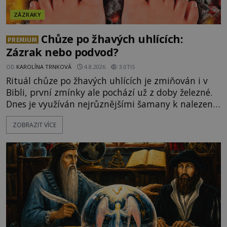
ZÁZRAKY
Chůze po žhavých uhlících:
PREMIUM
Zázrak nebo podvod?
OD
KAROLÍNA TRNKOVÁ
4.8.2026
3.0TIS
Rituál chůze po žhavých uhlících je zmiňován i v
Bibli, první zmínky ale pochází už z doby železné.
Dnes je využíván nejrůznějšími šamany k nalezení
spirituální síly či vnitřního klidu. Jak funguje a proč
ZOBRAZIT VÍCE
si při něm člověk nepopálí nohy, což bylo
objektivně dokázáno? Je na něm i něco
nadpřirozeného? Histori