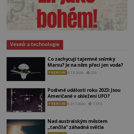
Vesmír a technologie
Co zachycují tajemné snímky
Marsu? Je na něm přeci jen voda?
PREMIUM
7.8.2026
233
Podivné události roku 2023: Jsou
Američané v obležení UFO?
PREMIUM
27.7.2026
3.5TIS
Nad australským městem
„tančila“ záhadná světla