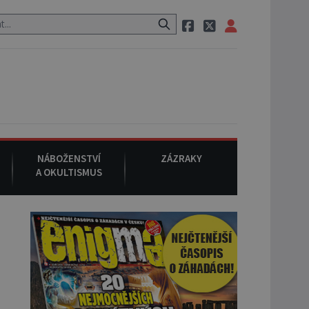
eWitt County pořizuje video, na kterém před jeho vozem po cestě utí
NÁBOŽENSTVÍ
ZÁZRAKY
A OKULTISMUS