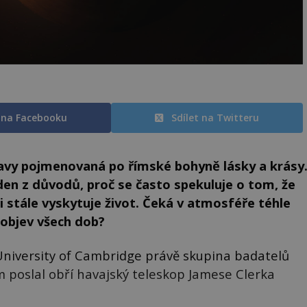
t na Facebooku
Sdílet na Twitteru
avy pojmenovaná po římské bohyně lásky a krásy
en z důvodů, proč se často spekuluje o tom, že
 stále vyskytuje život. Čeká v atmosféře téhle
 objev všech dob?
niversity of Cambridge právě skupina badatelů
m poslal obří havajský teleskop Jamese Clerka