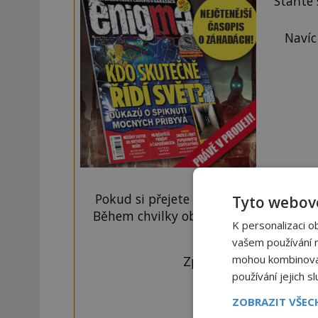
Staňte
Navíc
Pokud si přejete odemknout pouze ten
Tyto webové
Během chvilky obdržíte číselný kód, k
K personalizaci o
tlačí
vašem používání na
mohou kombinovat 
Zprávu ve tvaru "CTU 
používání jejich s
ZOBRAZIT VŠE