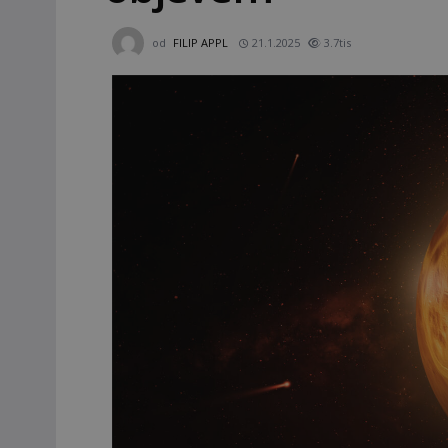
od
FILIP APPL
21.1.2025
3.7tis