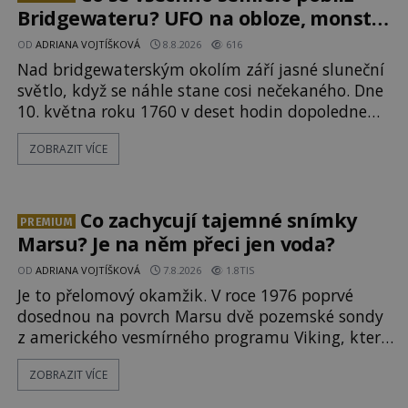
Bridgewateru? UFO na obloze, monstra
v bažinách!
OD
ADRIANA VOJTÍŠKOVÁ
8.8.2026
616
Nad bridgewaterským okolím září jasné sluneční
světlo, když se náhle stane cosi nečekaného. Dne
10. května roku 1760 v deset hodin dopoledne
zde dojde k vůbec prvnímu historicky
ZOBRAZIT VÍCE
doloženému přeletu UFO. Podle záznamů
vyzařuje takové světlo, že vypadá jako „koule
hořícího ohně“. Jde jen o nějaký optický klam,
nebo se zde skutečně právě vznáší mimozemská
Co zachycují tajemné snímky
PREMIUM
loď
Marsu? Je na něm přeci jen voda?
OD
ADRIANA VOJTÍŠKOVÁ
7.8.2026
1.8TIS
Je to přelomový okamžik. V roce 1976 poprvé
dosednou na povrch Marsu dvě pozemské sondy
z amerického vesmírného programu Viking, které
jsou schopny pořídit fotografie záhadami
ZOBRAZIT VÍCE
opředené rudé planety. Viking 1 zde zaznamená
něco naprosto nečekaného. V marsovské oblasti