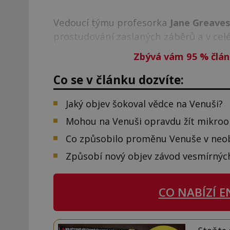
Vedoucí týmu profesorka
Jane Greave
prostudování zaslaných záběrů a v celé
Zbývá vám 95
%
člán
Co se v článku dozvíte:
Jaký objev šokoval vědce na Venuši?
Mohou na Venuši opravdu žít mikro
Co způsobilo proměnu Venuše v neo
Způsobí nový objev závod vesmírnýc
CO NABÍZÍ
E