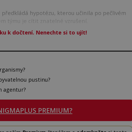
s
předkládá hypotézu, kterou učinila po pečlivém
m týmu je cítit znatelné vzrušení.
ku k dočtení. Nenechte si to ujít!
organismy?
byvatelnou pustinu?
h agentur?
NIGMAPLUS PREMIUM?