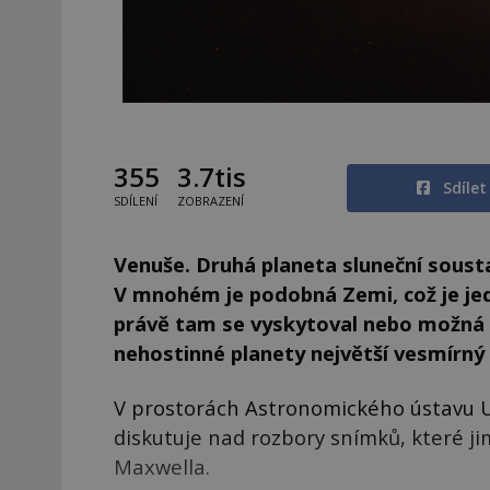
355
3.7tis
Sdíle
SDÍLENÍ
ZOBRAZENÍ
Venuše. Druhá planeta sluneční soust
V mnohém je podobná Zemi, což je jed
právě tam se vyskytoval nebo možná i
nehostinné planety největší vesmírný
V prostorách Astronomického ústavu U
diskutuje nad rozbory snímků, které ji
Maxwella.