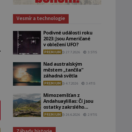
Vesmír a technologie
Podivné události roku
2023: Jsou Američané
v obležení UFO?
PREMIUM
27.7.2026
3.5TIS
Nad australským
městem „tančila“
záhadná světla
PREMIUM
4.7.2026
3.4TIS
Mimozemšťan z
Andahuaylillas: Čí jsou
ostatky zakrslého
stvoření s ohromnou
PREMIUM
26.6.2026
2.9TIS
lebkou?
Záhady historie