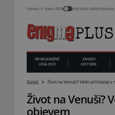
 kterém před jeho vozem po cestě utíká zvláštní psovitá šelma, údaj
Sobota, 8. srpna 2026
NEOBJASNĚNÉ
ZÁHADY
UDÁLOSTI
HISTORIE
Domů
Život na Venuši? Vědci přicházejí 
Život na Venuši? V
objevem