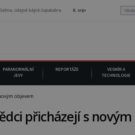
ně bájná čupakabra.
8. srpna 2008
: Zástupce šerifa v texaském D
PARANORMÁLNÍ
REPORTÁŽE
VESMÍR A
JEVY
TECHNOLOGIE
s novým objevem
ědci přicházejí s novým