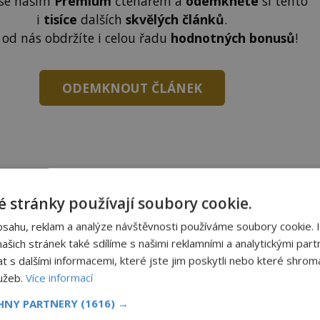
 se naším
Premium
čtenářem a
odemkněte
si tento
i
tisíce
dalších
skvělých článků
.
 od nás obdržíte i celou řadu
hodnotných bonusů
!
ODEMKNOUT ČLÁNEK
to článek, můžete tak učinit zasláním jediné SMS.
 stránky používají soubory cookie.
terý opíšete do následujícího okénka a kliknutím na
bsahu, reklam a analýze návštěvnosti používáme soubory cookie. 
tko jej odemknete.
šich stránek také sdílíme s našimi reklamními a analytickými partn
s dalšími informacemi, které jste jim poskytli nebo které shromá
CLANEK" odešlete na číslo
903 33 20
.
lužeb.
Více informací
CHNY PARTNERY
(1616) →