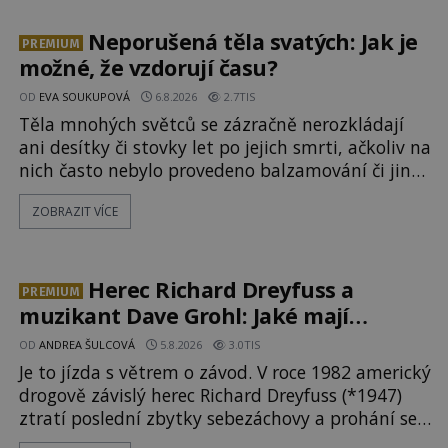
zvané Cydonie totiž zachytí podivný útvar
připomínající lidskou tvář. NASA (Národní úřad
Neporušená těla svatých: Jak je
PREMIUM
možné, že vzdorují času?
OD
EVA SOUKUPOVÁ
6.8.2026
2.7TIS
Těla mnohých světců se zázračně nerozkládají
ani desítky či stovky let po jejich smrti, ačkoliv na
nich často nebylo provedeno balzamování či jiné
pokusy o konzervaci. Neporušené ostatky bývají
ZOBRAZIT VÍCE
považovány za důkaz svatosti zemřelých. Jaké
tajemné síly těla významných náboženských
osobností ochraňují? Na hřbitově u kláštera
Milosrdných
Herec Richard Dreyfuss a
PREMIUM
muzikant Dave Grohl: Jaké mají
paranormální zážitky?
OD
ANDREA ŠULCOVÁ
5.8.2026
3.0TIS
Je to jízda s větrem o závod. V roce 1982 americký
drogově závislý herec Richard Dreyfuss (*1947)
ztratí poslední zbytky sebezáchovy a prohání se
po silnicích ve svém mercedesu jako utržený ze