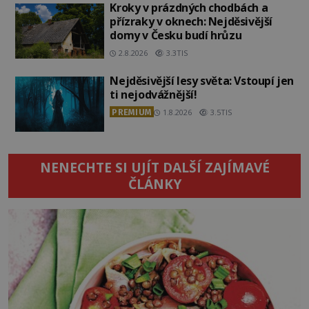
Kroky v prázdných chodbách a
přízraky v oknech: Nejděsivější
domy v Česku budí hrůzu
2.8.2026
3.3TIS
Nejděsivější lesy světa: Vstoupí jen
ti nejodvážnější!
PREMIUM
1.8.2026
3.5TIS
NENECHTE SI UJÍT DALŠÍ ZAJÍMAVÉ
ČLÁNKY