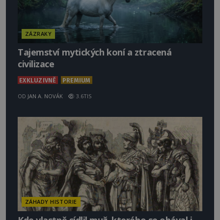
ZÁZRAKY
Tajemství mytických koní a ztracená
civilizace
EXKLUZIVNĚ
PREMIUM
OD
JAN A. NOVÁK
3.6TIS
ZÁHADY HISTORIE