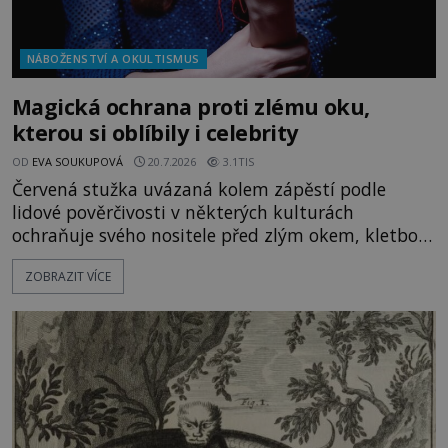
NÁBOŽENSTVÍ A OKULTISMUS
Magická ochrana proti zlému oku,
kterou si oblíbily i celebrity
OD
EVA SOUKUPOVÁ
20.7.2026
3.1TIS
Červená stužka uvázaná kolem zápěstí podle
lidové pověrčivosti v některých kulturách
ochraňuje svého nositele před zlým okem, kletbou,
která může přivodit neštěstí či nemoc. S tímto
ZOBRAZIT VÍCE
nenápadným symbolem magické ochrany lze
občas spatřit i různé celebrity včetně Madonny
nebo Leonarda DiCapria. Na Blízkém východě a v
židovských komunitách po celém světě, je