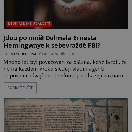
NEOBJASNĚNÉ UDÁLOSTI
Jdou po mně! Dohnala Ernesta
Hemingwaye k sebevraždě FBI?
OD
EVA SOUKUPOVÁ
18.7.2026
3.5TIS
Mnoho let byl považován za blázna, když tvrdil, že
ho na každém kroku sledují vládní agenti,
odposlouchávají mu telefon a procházejí záznamy
jeho v bance po zavírací době. To, co vypadalo jako
ZOBRAZIT VÍCE
učebnicový příklad paranoie, se však nakonec
ukáže jako znepokojivá realita! Přesvědčení, že
někoho sleduje policie nebo dokonce tajné služby,
bývá u mnohých považo