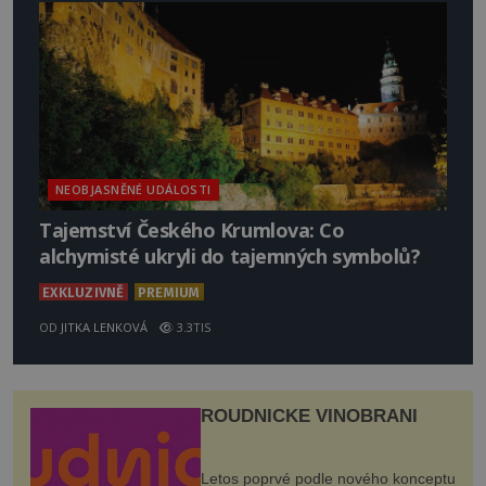
NEOBJASNĚNÉ UDÁLOSTI
Tajemství Českého Krumlova: Co
alchymisté ukryli do tajemných symbolů?
EXKLUZIVNĚ
PREMIUM
OD
JITKA LENKOVÁ
3.3TIS
ROUDNICKÉ VINOBRANÍ
Letos poprvé podle nového konceptu