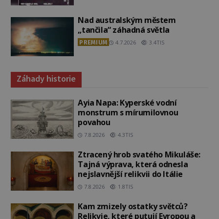
Nad australským městem
„tančila“ záhadná světla
PREMIUM
4.7.2026
3.4TIS
Záhady historie
Ayia Napa: Kyperské vodní
monstrum s mírumilovnou
povahou
7.8.2026
4.3TIS
Ztracený hrob svatého Mikuláše:
Tajná výprava, která odnesla
nejslavnější relikvii do Itálie
7.8.2026
1.8TIS
Kam zmizely ostatky světců?
Relikvie, které putují Evropou a