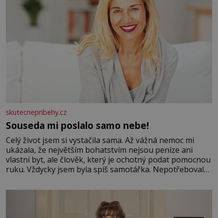
skutecnepribehy.cz
Souseda mi poslalo samo nebe!
Celý život jsem si vystačila sama. Až vážná nemoc mi
ukázala, že největším bohatstvím nejsou peníze ani
vlastní byt, ale člověk, který je ochotný podat pomocnou
ruku. Vždycky jsem byla spíš samotářka. Nepotřebovala
jsem kolem sebe partu kamarádek ani partnera. Stačily
mi knihy, práce a hlavně klid. Hned po studiích jsem
odešla z rodného města,