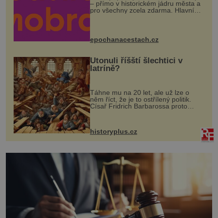
– přímo v historickém jádru města a
pro všechny zcela zdarma. Hlavní
program se odehraje na Karlově a
Husově náměstí. Návštěvníci se
mohou těšit na víno, burčák, pes...
epochanacestach.cz
Utonuli říšští šlechtici v
latríně?
Táhne mu na 20 let, ale už lze o
něm říct, že je to ostřílený politik.
Císař Fridrich Barbarossa proto
posílá svého syna a dědice Jindřicha
VI. do Erfurtu, aby se stal
prostředníkem při řešení sporu m...
historyplus.cz