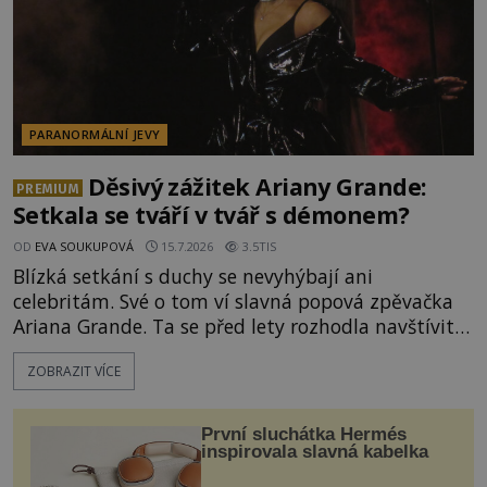
PARANORMÁLNÍ JEVY
Děsivý zážitek Ariany Grande:
PREMIUM
Setkala se tváří v tvář s démonem?
OD
EVA SOUKUPOVÁ
15.7.2026
3.5TIS
Blízká setkání s duchy se nevyhýbají ani
celebritám. Své o tom ví slavná popová zpěvačka
Ariana Grande. Ta se před lety rozhodla navštívit
strašidelný hřbitov v městečku Stull, kde ucítí
ZOBRAZIT VÍCE
přítomnost jakési temné zlověstné entity. Tento
zážitek má ještě dohru o několik týdnů později,
když se zpěvačka ocitne sama na hotelovém
První sluchátka Hermés
pokoji. Od té chvíle začne
inspirovala slavná kabelka