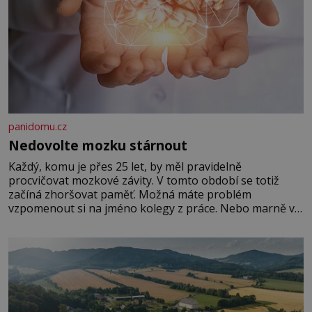
panidomu.cz
Nedovolte mozku stárnout
Každý, komu je přes 25 let, by měl pravidelně
procvičovat mozkové závity. V tomto období se totiž
začíná zhoršovat paměť. Možná máte problém
vzpomenout si na jméno kolegy z práce. Nebo marně v
paměti lovíte název knížky, kterou jste nedávno přečetli.
Je to opravdu tak, s věkem jako kdyby se paměť
rozhodla stávkovat. Cvičte