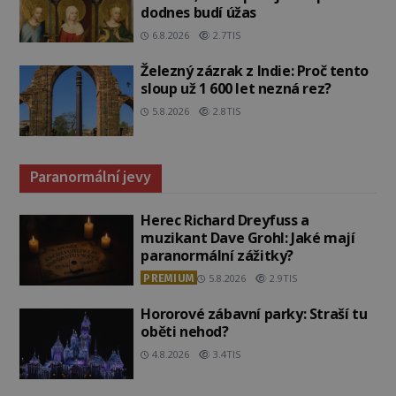
dodnes budí úžas
6.8.2026
2.7TIS
Železný zázrak z Indie: Proč tento
sloup už 1 600 let nezná rez?
5.8.2026
2.8TIS
Paranormální jevy
Herec Richard Dreyfuss a
muzikant Dave Grohl: Jaké mají
paranormální zážitky?
PREMIUM
5.8.2026
2.9TIS
Hororové zábavní parky: Straší tu
oběti nehod?
4.8.2026
3.4TIS