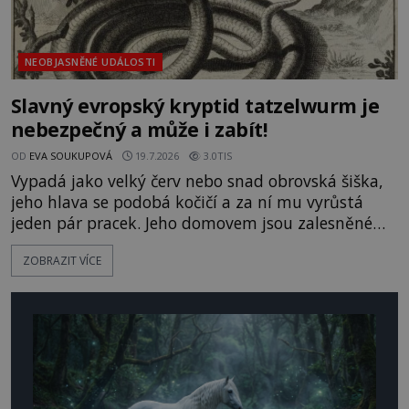
NEOBJASNĚNÉ UDÁLOSTI
Slavný evropský kryptid tatzelwurm je
nebezpečný a může i zabít!
OD
EVA SOUKUPOVÁ
19.7.2026
3.0TIS
Vypadá jako velký červ nebo snad obrovská šiška,
jeho hlava se podobá kočičí a za ní mu vyrůstá
jeden pár pracek. Jeho domovem jsou zalesněné
vrcholky Alp, přičemž některá obzvláště
ZOBRAZIT VÍCE
dramatická svědectví přicházejí ze sousedního
Rakouska, kde dokonce setkání s ním skončilo
smrtí. Jeho jméno v překladu znamená „prackatý
červ“, což zcela vystihuje jeho podiv