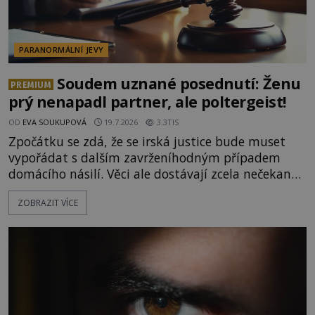
PARANORMÁLNÍ JEVY
Soudem uznané posednutí: Ženu
PREMIUM
prý nenapadl partner, ale poltergeist!
OD
EVA SOUKUPOVÁ
19.7.2026
3.3TIS
Zpočátku se zdá, že se irská justice bude muset
vypořádat s dalším zavrženíhodným případem
domácího násilí. Věci ale dostávají zcela nečekaný
spád poté, co obviněný muž předloží poněkud
ZOBRAZIT VÍCE
kontroverzní obhajobu. Modřiny, škrábance a další
a zranění na těle partnerky prý nezpůsobil on, ale
nadpřirozená entita, která ženu posedla! K
údajnému napadení, kter