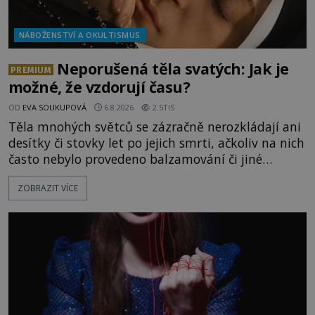
NÁBOŽENSTVÍ A OKULTISMUS
Neporušená těla svatých: Jak je
PREMIUM
možné, že vzdorují času?
OD
EVA SOUKUPOVÁ
6.8.2026
2.5TIS
Těla mnohých světců se zázračně nerozkládají ani
desítky či stovky let po jejich smrti, ačkoliv na nich
často nebylo provedeno balzamování či jiné
pokusy o konzervaci. Neporušené ostatky bývají
ZOBRAZIT VÍCE
považovány za důkaz svatosti zemřelých. Jaké
tajemné síly těla významných náboženských
osobností ochraňují? Na hřbitově u kláštera
Milosrdných