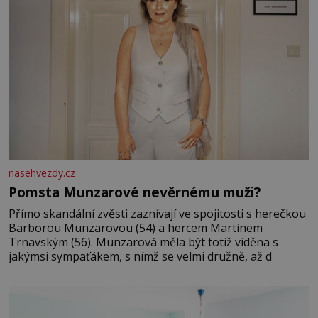
nasehvezdy.cz
Pomsta Munzarové nevěrnému muži?
Přímo skandální zvěsti zaznívají ve spojitosti s herečkou
Barborou Munzarovou (54) a hercem Martinem
Trnavským (56). Munzarová měla být totiž viděna s
jakýmsi sympaťákem, s nímž se velmi družně, až d