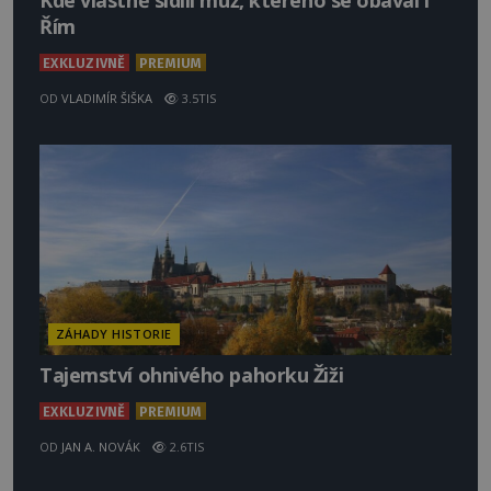
Kde vlastně sídlil muž, kterého se obával i
Řím
EXKLUZIVNĚ
PREMIUM
OD
VLADIMÍR ŠIŠKA
3.5TIS
ZÁHADY HISTORIE
Tajemství ohnivého pahorku Žiži
EXKLUZIVNĚ
PREMIUM
OD
JAN A. NOVÁK
2.6TIS