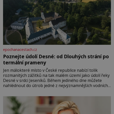
epochanacestach.cz
Poznejte údolí Desné: od Dlouhých strání po
termální prameny
Jen málokteré místo v České republice nabízí tolik
rozmanitých zážitků na tak malém území jako údolí řeky
Desné v srdci Jeseníků. Během jediného dne můžete
nahlédnout do útrob jedné z nejvýznamnějších vodních
elektráren v Evropě, vydat se na horské hřebeny, projet
se na koloběžce a den zakončit poznáváním památek ve
Velkých Losinách nebo v termálním