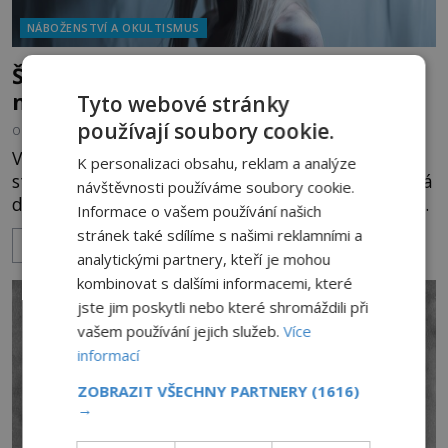
NÁBOŽENSTVÍ A OKULTISMUS
Šumavská strážkyně Swiza: Ohlašuje
neštěstí a pohromy?
Tyto webové stránky
používají soubory cookie.
OD
EVA SOUKUPOVÁ
6.7.2026
3.2TIS
Vrásčitá stařena z pohanských pověstí už dlouhá
K personalizaci obsahu, reklam a analýze
staletí chodívá po šumavských horách. Bývá oděná
návštěvnosti používáme soubory cookie.
do vlčí kůže a na hlavě nosí jelení parohy a setkání
Informace o vašem používání našich
s ní nevěští nic dobrého. Co je ale vlastně zač?
stránek také sdílíme s našimi reklamními a
ZOBRAZIT VÍCE
Podle některých teorií je to démonická bytost, jiní
analytickými partnery, kteří je mohou
v ní spatřují vzpomínku na pohanské šamanky. V
kombinovat s dalšími informacemi, které
počtu strašidel, přízraků a nadpřirozených bytostí
jste jim poskytli nebo které shromáždili při
mezi če
vašem používání jejich služeb.
Více
informací
ZOBRAZIT VŠECHNY PARTNERY
(1616)
→