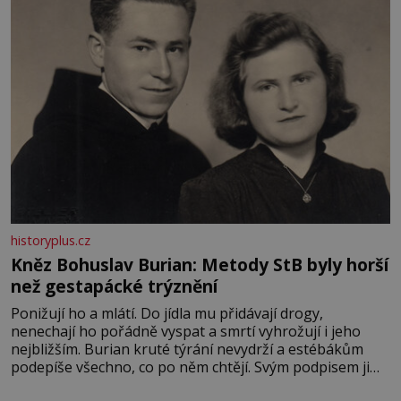
historyplus.cz
Kněz Bohuslav Burian: Metody StB byly horší
než gestapácké trýznění
Ponižují ho a mlátí. Do jídla mu přidávají drogy,
nenechají ho pořádně vyspat a smrtí vyhrožují i jeho
nejbližším. Burian kruté týrání nevydrží a estébákům
podepíše všechno, co po něm chtějí. Svým podpisem jim
potvrdí také to, že na něj během výslechů nikdo nevyvíjel