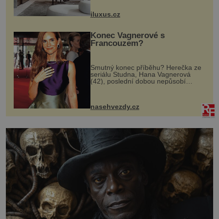
rozměry nejen nábytku, ale i
otvorových prvků. Technické zázemí
iluxus.cz
dnes umož...
Konec Vagnerové s
Francouzem?
Smutný konec příběhu? Herečka ze
seriálu Studna, Hana Vagnerová
(42), poslední dobou nepůsobí
nejšťastněji. Ačkoli časy její anorexie
jsou už dávno pryč a opět se pyšnila
ženskými křivkami, najednou s...
nasehvezdy.cz