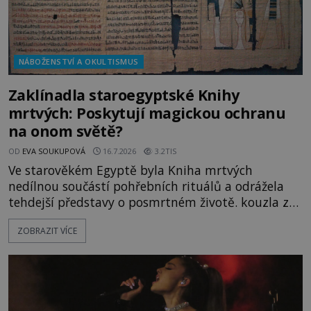
NÁBOŽENSTVÍ A OKULTISMUS
Zaklínadla staroegyptské Knihy
mrtvých: Poskytují magickou ochranu
na onom světě?
OD
EVA SOUKUPOVÁ
16.7.2026
3.2TIS
Ve starověkém Egyptě byla Kniha mrtvých
nedílnou součástí pohřebních rituálů a odrážela
tehdejší představy o posmrtném životě. kouzla z
této knihy sloužila výhradně zesnulým. K čemu
ZOBRAZIT VÍCE
mohli mrtví potřebovat magii? V roce 2023
oznámilo egyptské Ministerstvo turismu a
starožitností neobyčejný nález. Archeologové v
nově odkryté nekropoli v oblasti Tuna al-Geb