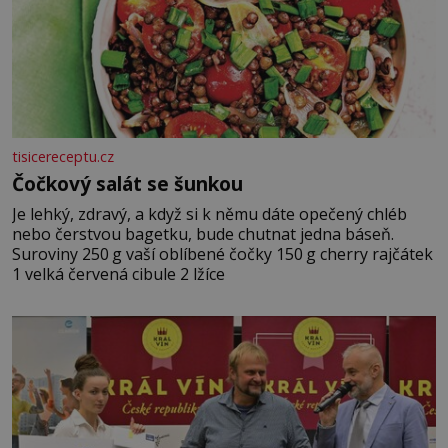
tisicereceptu.cz
Čočkový salát se šunkou
Je lehký, zdravý, a když si k němu dáte opečený chléb
nebo čerstvou bagetku, bude chutnat jedna báseň.
Suroviny 250 g vaší oblíbené čočky 150 g cherry rajčátek
1 velká červená cibule 2 lžíce