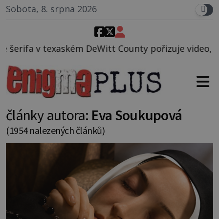
Sobota, 8. srpna 2026
ém DeWitt County pořizuje video, na kterém před jeh
články autora:
Eva Soukupová
(1954 nalezených článků)