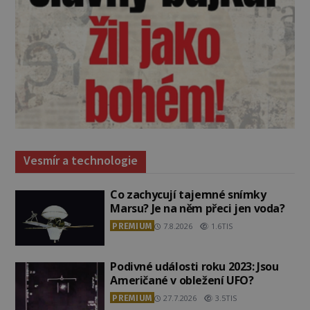
Vesmír a technologie
Co zachycují tajemné snímky
Marsu? Je na něm přeci jen voda?
PREMIUM
7.8.2026
1.6TIS
Podivné události roku 2023: Jsou
Američané v obležení UFO?
PREMIUM
27.7.2026
3.5TIS