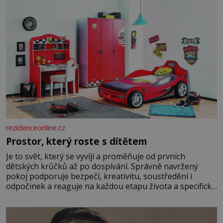
rezidenceonline.cz
Prostor, který roste s dítětem
Je to svět, který se vyvíjí a proměňuje od prvních
dětských krůčků až po dospívání. Správně navržený
pokoj podporuje bezpečí, kreativitu, soustředění i
odpočinek a reaguje na každou etapu života a specifické
potřeby dítěte. Pro nejmenší je klíčová jednoduchost,
měkkost a bezpečí, proto by pokoj miminka měl působit
především klidně a útulně. Předškolní věk je