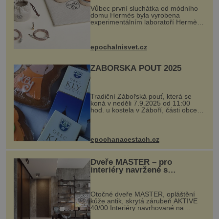
Vůbec první sluchátka od módního
domu Hermès byla vyrobena
experimentálním laboratoří Hermès
Ateliers Horizons. Elegantní gadget
si vyžádal dva roky vývoje a chlubí
se ručně šitou hovězí kůží a
epochalnisvet.cz
kovový...
ZÁBOŘSKÁ POUŤ 2025
Tradiční Zábořská pouť, která se
koná v neděli 7.9.2025 od 11:00
hod. u kostela v Záboří, části obce
Kly u Mělníka. V programu naleznete
komentovanou prohlídku kostela,
dobovou hudbu, řemesla, atrakce...
epochanacestach.cz
Dveře MASTER – pro
interiéry navržené s
rozumem i vášní!
Otočné dveře MASTER, opláštění
kůže antik, skrytá zárubeň AKTIVE
40/00 Interiéry navrhované na
zakázku často vyžadují atypické