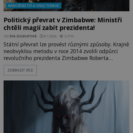
NÁBOŽENSTVÍ A OKULTISMUS
Politický převrat v Zimbabwe: Ministři
chtěli magií zabít prezidenta!
OD
EVA SOUKUPOVÁ
8.7.2026
3.2TIS
Státní převrat lze provést různými způsoby. Krajně
neobvyklou metodu v roce 2014 zvolili odpůrci
revolučního prezidenta Zimbabwe Roberta
Mugabeho, kterého se pokusili sesadit pomocí
ZOBRAZIT VÍCE
čarodějných praktik. Komu se stal trnem v oku
natolik, že proti němu začal vysílat mocná kouzla?
Někdejší prezident jihoafrické země Zimbabwe
Robert Mugabe (1924–2019) má dvě