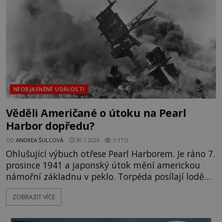
jednou z největších záhad středověké Anglie a ani
po téměř devíti stech letech není
NEOBJASNĚNÉ UDÁLOSTI
Věděli Američané o útoku na Pearl
Harbor dopředu?
OD
ANDREA ŠULCOVÁ
30.7.2026
3.1TIS
Ohlušující výbuch otřese Pearl Harborem. Je ráno 7.
prosince 1941 a japonský útok mění americkou
námořní základnu v peklo. Torpéda posílají lodě
ke dnu, hladinu pokrývá hořící nafta a začíná
ZOBRAZIT VÍCE
jeden z nejosudovějších dnů 20. století. Všude
panuje zmatek, ozývají se vyděšené výkřiky, nebe