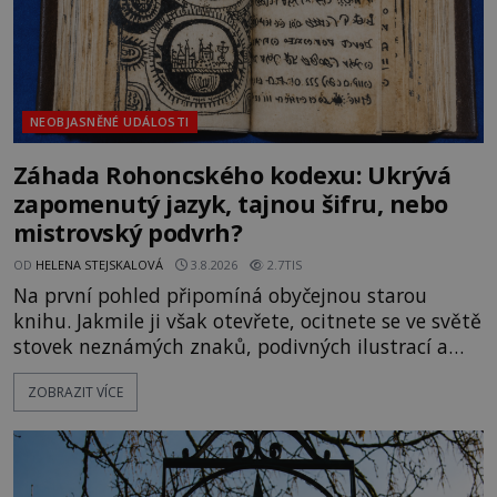
NEOBJASNĚNÉ UDÁLOSTI
Záhada Rohoncského kodexu: Ukrývá
zapomenutý jazyk, tajnou šifru, nebo
mistrovský podvrh?
OD
HELENA STEJSKALOVÁ
3.8.2026
2.7TIS
Na první pohled připomíná obyčejnou starou
knihu. Jakmile ji však otevřete, ocitnete se ve světě
stovek neznámých znaků, podivných ilustrací a
textu, který už téměř dvě století vzdoruje všem
ZOBRAZIT VÍCE
pokusům o rozluštění. Rohoncský kodex patří mezi
největší záhady evropských dějin a dodnes nikdo s
jistotou neví, kdo jej napsal, kdy vznikl ani co
vlastně vypráví. Rohoncský kodex se poprvé