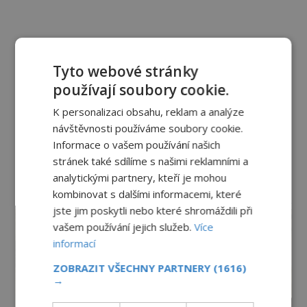
Tyto webové stránky
používají soubory cookie.
K personalizaci obsahu, reklam a analýze
návštěvnosti používáme soubory cookie.
Informace o vašem používání našich
stránek také sdílíme s našimi reklamními a
analytickými partnery, kteří je mohou
kombinovat s dalšími informacemi, které
reklama
jste jim poskytli nebo které shromáždili při
vašem používání jejich služeb.
Více
informací
ZOBRAZIT VŠECHNY PARTNERY
(1616)
→