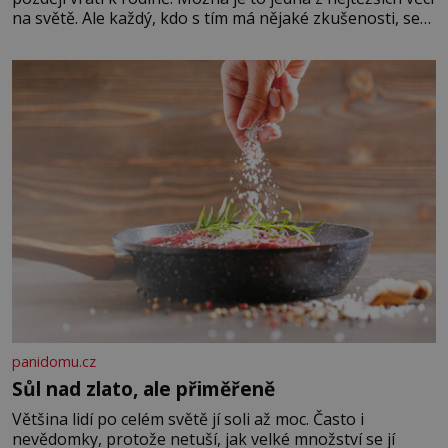
na světě. Ale každý, kdo s tím má nějaké zkušenosti, se
zapřísahá, že pokud odpustíte, znatelně se vám uleví.
Když se ke mně doneslo, že si manžel pořídil milenku,
panidomu.cz
Sůl nad zlato, ale přiměřeně
Většina lidí po celém světě jí soli až moc. Často i
nevědomky, protože netuší, jak velké množství se jí