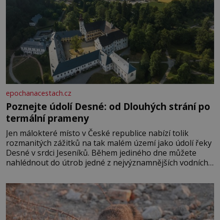
epochanacestach.cz
Poznejte údolí Desné: od Dlouhých strání po
termální prameny
Jen málokteré místo v České republice nabízí tolik
rozmanitých zážitků na tak malém území jako údolí řeky
Desné v srdci Jeseníků. Během jediného dne můžete
nahlédnout do útrob jedné z nejvýznamnějších vodních
elektráren v Evropě, vydat se na horské hřebeny, projet
se na koloběžce a den zakončit poznáváním památek ve
Velkých Losinách nebo v termálním