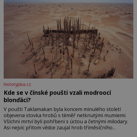
historyplus.cz
Kde se v čínské poušti vzali modroocí
blonďáci?
V poušti Taklamakan byla koncem minulého století
objevena stovka hrobů s téměř netknutými mumiemi.
Všichni mrtví byli pohřbeni s úctou a četnými milodary.
Asi nejvíc přitom vědce zaujal hrob tříměsíčního
chlapečka s modrou filcovou čapkou, z níž se draly