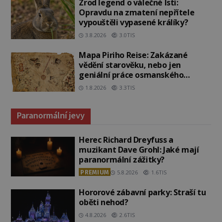
Zrod legend o válečné lsti:
Opravdu na zmatení nepřítele
vypouštěli vypasené králíky?
3.8.2026
3.0TIS
Mapa Piriho Reise: Zakázané
vědění starověku, nebo jen
geniální práce osmanského
admirála?
1.8.2026
3.3TIS
Paranormální jevy
Herec Richard Dreyfuss a
muzikant Dave Grohl: Jaké mají
paranormální zážitky?
PREMIUM
5.8.2026
1.6TIS
Hororové zábavní parky: Straší tu
oběti nehod?
4.8.2026
2.6TIS