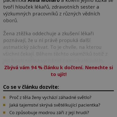
tvoří hlouček lékařů, zdravotních sester a
výzkumných pracovníků z různých vědních
oborů.
Žena ztěžka oddechuje a zkušení lékaři
poznávají, že u ní právě propuká další
astmatický záchvat. To je chvíle, na kterou
všichni čekají. Během těchto okamžiků totiž z
její hrudi začíná vycházet namodralé světlo.
Zbývá vám 94
%
článku k dočtení. Nenechte si
to ujít!
Co se v článku dozvíte:
Proč z těla ženy vychází záhadné světlo?
Jaká tajemství skrývá světélkující pacientka?
Co způsobuje modrou záři z její hrudi?