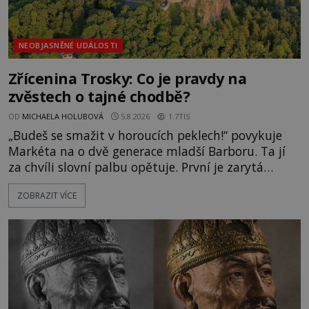
NEOBJASNĚNÉ UDÁLOSTI
Zřícenina Trosky: Co je pravdy na
zvěstech o tajné chodbě?
OD
MICHAELA HOLUBOVÁ
5.8.2026
1.7TIS
„Budeš se smažit v horoucích peklech!“ povykuje
Markéta na o dvě generace mladší Barboru. Ta jí
za chvíli slovní palbu opětuje. První je zarytá
katolička, druhá přesvědčená kališnice. A každá z
ZOBRAZIT VÍCE
nich se usídlí na jedné z věží slavného hradu
Trosky. Šlechtic Ota IV. z Bergova (1399–1452) patří
mezi vůdce protihusitského boje. Za manželku má
skutečně jistou