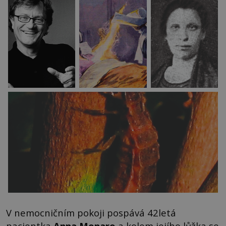
V nemocničním pokoji pospává 42letá
pacientka
Anna Monaro
a kolem jejího lůžka se