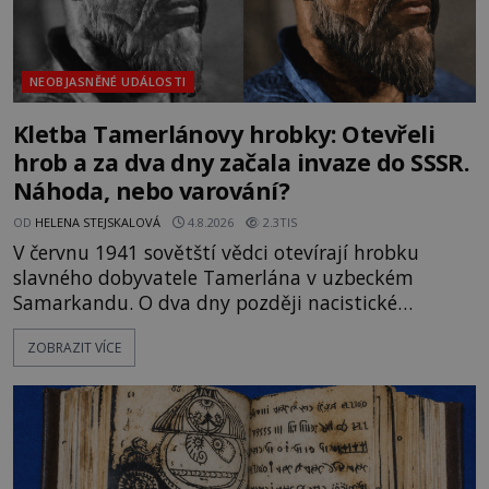
NEOBJASNĚNÉ UDÁLOSTI
Kletba Tamerlánovy hrobky: Otevřeli
hrob a za dva dny začala invaze do SSSR.
Náhoda, nebo varování?
OD
HELENA STEJSKALOVÁ
4.8.2026
2.3TIS
V červnu 1941 sovětští vědci otevírají hrobku
slavného dobyvatele Tamerlána v uzbeckém
Samarkandu. O dva dny později nacistické
Německo zahajuje operaci Barbarossa a napadá
ZOBRAZIT VÍCE
Sovětský svaz. Shoda dat je natolik zarážející, že se
rodí jedna z nejslavnějších „kleteb“ 20. století. Je
na legendě něco pravdy, nebo jde jen o fascinující
souhru okolností? Když antropolog Michail
Gerasimov (1907-1970) a