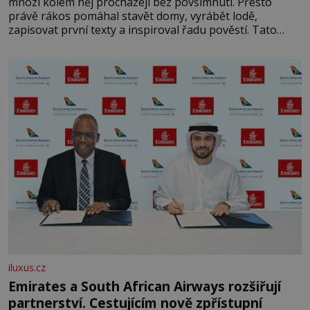
mnozí kolem něj procházejí bez povšimnutí. Přesto
právě rákos pomáhal stavět domy, vyrábět lodě,
zapisovat první texty a inspiroval řadu pověstí. Tato
skromná, ale užitečná rostlina provází člověka už tisíce
let. Většina lidí vnímá rákos jen jako obyčejnou kulisu
letního koupání. Stačí se však podívat
iluxus.cz
Emirates a South African Airways rozšiřují
partnerství. Cestujícím nově zpřístupní