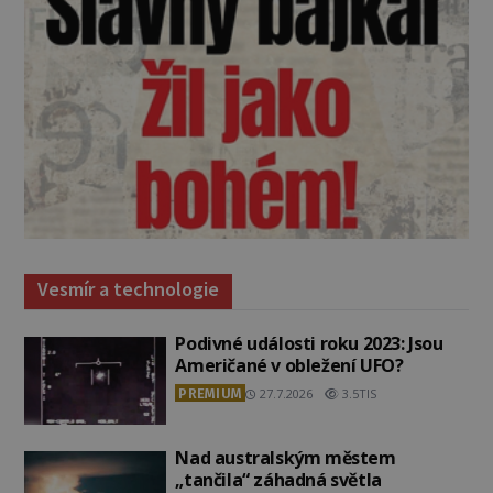
Vesmír a technologie
Podivné události roku 2023: Jsou
Američané v obležení UFO?
PREMIUM
27.7.2026
3.5TIS
Nad australským městem
„tančila“ záhadná světla