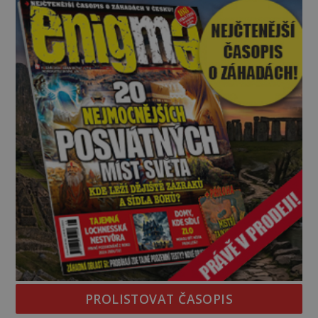
zahaluje kouř. Japonští letci se mohou radovat.
Svého nepřítele nachyt
PROLISTOVAT ČASOPIS