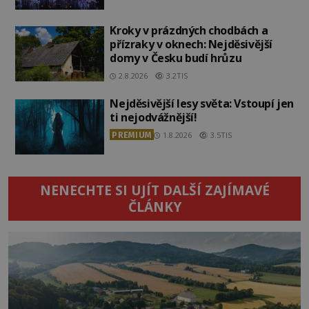
Kroky v prázdných chodbách a
přízraky v oknech: Nejděsivější
domy v Česku budí hrůzu
2.8.2026
3.2TIS
Nejděsivější lesy světa: Vstoupí jen
ti nejodvážnější!
PREMIUM
1.8.2026
3.5TIS
NENECHTE SI UJÍT DALŠÍ ZAJÍMAVÉ
ČLÁNKY