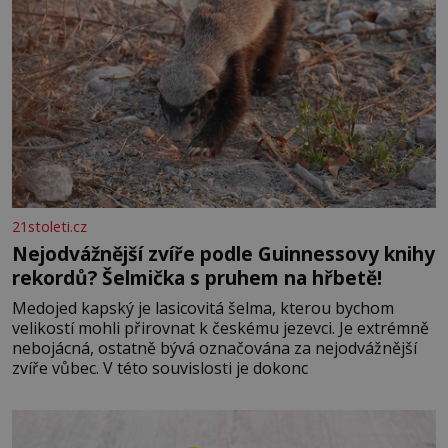
21stoleti.cz
Nejodvážnější zvíře podle Guinnessovy knihy
rekordů? Šelmička s pruhem na hřbetě!
Medojed kapský je lasicovitá šelma, kterou bychom
velikostí mohli přirovnat k českému jezevci. Je extrémně
nebojácná, ostatně bývá označována za nejodvážnější
zvíře vůbec. V této souvislosti je dokonc