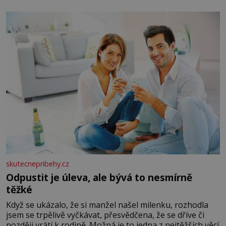
salát, polníček…) ✿ 1 malá konzerva kukuřice ✿ ½
okurky ✿ 2 rajčata Zálivka: ✿ 4 lžíce olivového oleje ✿ 1
lžíci citronové šťávy ✿ ½ stroužku
skutecnepribehy.cz
Odpustit je úleva, ale bývá to nesmírně
těžké
Když se ukázalo, že si manžel našel milenku, rozhodla
jsem se trpělivě vyčkávat, přesvědčena, že se dříve či
později vrátí k rodině. Možná je to jedna z nejtěžších věcí