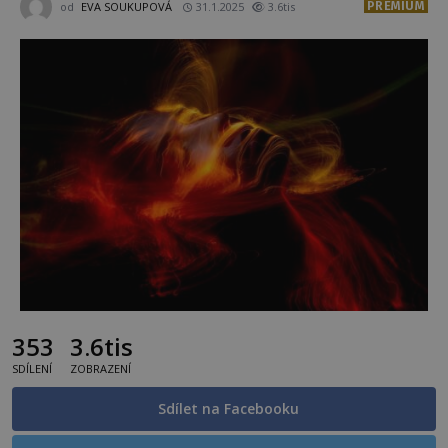
PREMIUM
od
EVA SOUKUPOVÁ
31.1.2025
3.6tis
353
3.6tis
SDÍLENÍ
ZOBRAZENÍ
Sdílet na Facebooku