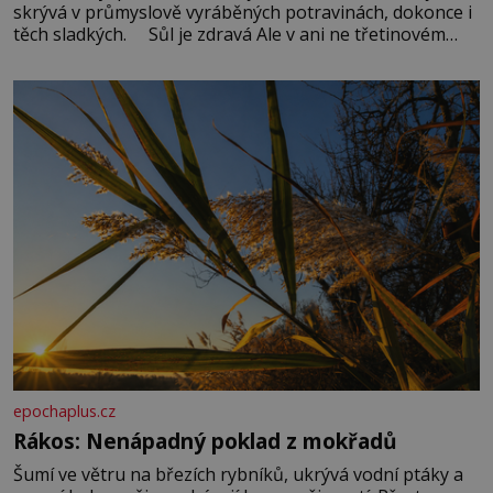
skrývá v průmyslově vyráběných potravinách, dokonce i
těch sladkých. Sůl je zdravá Ale v ani ne třetinovém
množství, než je pro většinu populace běžné. Její
základní složky– sodík a chlór – jsou zásadní pro
správné hospodaření
epochaplus.cz
Rákos: Nenápadný poklad z mokřadů
Šumí ve větru na březích rybníků, ukrývá vodní ptáky a