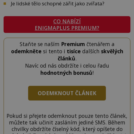
Je lidské tělo schopné zářit jako zvířata?
CO NABÍZÍ
ENIGMAPLUS PREMIUM?
Staňte se naším
Premium
čtenářem a
odemkněte
si tento i
tisíce
dalších
skvělých
článků
.
Navíc od nás obdržíte i celou řadu
hodnotných bonusů
!
ODEMKNOUT ČLÁNEK
Pokud si přejete odemknout pouze tento článek,
můžete tak učinit zasláním jediné SMS. Během
chvilky obdržíte číselný kód, který opíšete do