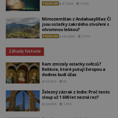
PREMIUM
4.7.2026
3.4TIS
Mimozemšťan z Andahuaylillas: Čí
jsou ostatky zakrslého stvoření s
ohromnou lebkou?
PREMIUM
26.6.2026
2.9TIS
Záhady historie
Kam zmizely ostatky světců?
Relikvie, které putují Evropou a
dodnes budí úžas
6.8.2026
83
Železný zázrak z Indie: Proč tento
sloup už 1 600 let nezná rez?
5.8.2026
1.4TIS