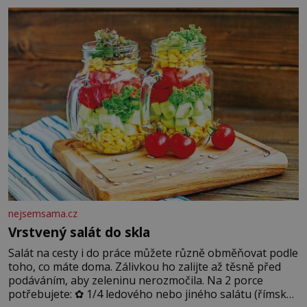
blonďaté vlásky. Fakt, že jsou těla dávných lidí nesmírně
dobře zachovalá, přičítají odborníci zdejším klimatickým
podmínkám. Sucho, prosolené písky a extrémně
nejsemsama.cz
Vrstvený salát do skla
Salát na cesty i do práce můžete různě obměňovat podle
toho, co máte doma. Zálivkou ho zalijte až těsně před
podáváním, aby zeleninu nerozmočila. Na 2 porce
potřebujete: ✿ 1/4 ledového nebo jiného salátu (římský