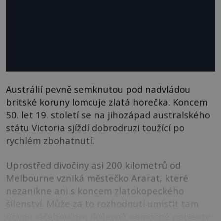
Austrálií pevně semknutou pod nadvládou
britské koruny lomcuje zlatá horečka. Koncem
50. let 19. století se na jihozápad australského
státu Victoria sjíždí dobrodruzi toužící po
rychlém zbohatnutí.
Uprostřed divočiny asi 200 kilometrů od
Melbourne vzniká městečko Ararat, které
nezanikne ani s koncem zlatokopeckého
šílenství. Může za to rozhodnutí umístit tam
novou léčebnu pro duševně nemocné pacienty.