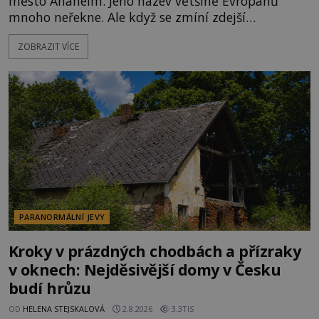
město Anaheim. Jeho název většině Evropanů
mnoho neřekne. Ale když se zmíní zdejší
Disneyland, je hned jasno. Zábavní park vyroste na
ZOBRAZIT VÍCE
poklidném místě bývalého sadu pomerančovníků.
Klid tu teď rozhodně nepanuje, park navštíví
kolem 17 000 000 zábavychtivých lidí ročně. A ač je
velká snaha to utajit, někteří z
PARANORMÁLNÍ JEVY
Kroky v prázdných chodbách a přízraky
v oknech: Nejděsivější domy v Česku
budí hrůzu
OD
HELENA STEJSKALOVÁ
2.8.2026
3.3TIS