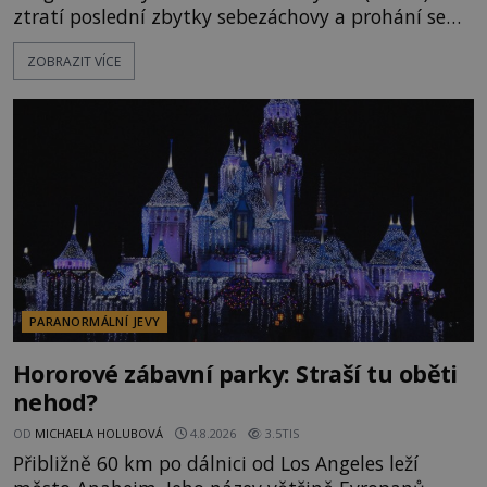
ztratí poslední zbytky sebezáchovy a prohání se
po silnicích ve svém mercedesu jako utržený ze
ZOBRAZIT VÍCE
řetězu. Vše vyvrcholí katastrofou, když to Dreyfuss
napálí v plné rychlosti do stromu! Policie ve vraku
následně nalezne schovaný kokain. Tímto
momentem se slavnému
PARANORMÁLNÍ JEVY
Hororové zábavní parky: Straší tu oběti
nehod?
OD
MICHAELA HOLUBOVÁ
4.8.2026
3.5TIS
Přibližně 60 km po dálnici od Los Angeles leží