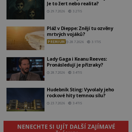
Je to žert nebo realita?
29.7.2026
3.2TIS
Pláž v Dieppe: Znějí tu ozvěny
mrtvých vojáků?
PREMIUM
28.7.2026
3.1TIS
Lady Gaga i Keanu Reeves:
Pronásledují je přízraky?
28.7.2026
3.4TIS
Hudebník Sting: Vyvolaly jeho
rockové hity temnou sílu?
23.7.2026
3.4TIS
NENECHTE SI UJÍT DALŠÍ ZAJÍMAVÉ