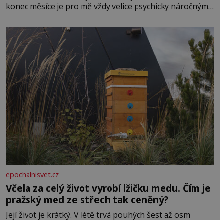
konec měsíce je pro mě vždy velice psychicky náročným
obdobím. Od té chvíle, co máme vnoučata, mi dcera čím
dál častěji volá o pomoc, co se hlídání týče. Dalo by se
epochalnisvet.cz
Včela za celý život vyrobí lžičku medu. Čím je
pražský med ze střech tak ceněný?
Její život je krátký. V létě trvá pouhých šest až osm