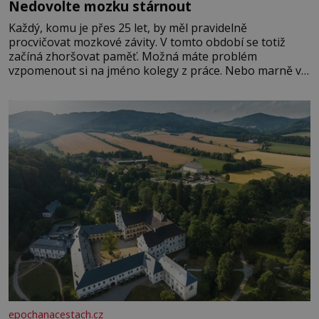
Nedovolte mozku stárnout
Každý, komu je přes 25 let, by měl pravidelně
procvičovat mozkové závity. V tomto období se totiž
začíná zhoršovat paměť. Možná máte problém
vzpomenout si na jméno kolegy z práce. Nebo marně v
paměti lovíte název knížky, kterou jste nedávno přečetli.
Je to opravdu tak, s věkem jako kdyby se paměť
rozhodla stávkovat. Cvičte
epochanacestach.cz