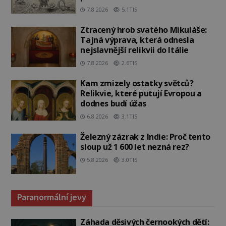
7.8.2026
5.1TIS
Ztracený hrob svatého Mikuláše:
Tajná výprava, která odnesla
nejslavnější relikvii do Itálie
7.8.2026
2.6TIS
Kam zmizely ostatky světců?
Relikvie, které putují Evropou a
dodnes budí úžas
6.8.2026
3.1TIS
Železný zázrak z Indie: Proč tento
sloup už 1 600 let nezná rez?
5.8.2026
3.0TIS
Paranormální jevy
Záhada děsivých černookých dětí: