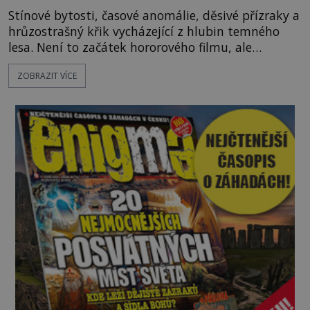
Stínové bytosti, časové anomálie, děsivé přízraky a
hrůzostrašný křik vycházející z hlubin temného
lesa. Není to začátek hororového filmu, ale
události, které popisují návštěvníci lesů, které jsou
ZOBRAZIT VÍCE
označovány jako nejděsivější na světě. Lidé bydlící
v jejich blízkosti se jim i za bílého dne obloukem
vyhýbají! Už jste o těchto lesích slyšeli? A odvážili
byste se je navštívit? [gallery ids="17