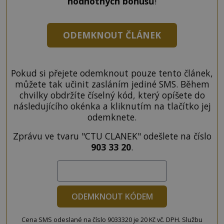
hodnotných bonusů
!
ODEMKNOUT ČLÁNEK
Pokud si přejete odemknout pouze tento článek,
můžete tak učinit zasláním jediné SMS. Během
chvilky obdržíte číselný kód, který opíšete do
následujícího okénka a kliknutím na tlačítko jej
odemknete.
Zprávu ve tvaru "CTU CLANEK" odešlete na číslo
903 33 20
.
ODEMKNOUT KÓDEM
Cena SMS odeslané na číslo 9033320 je 20 Kč vč. DPH. Službu