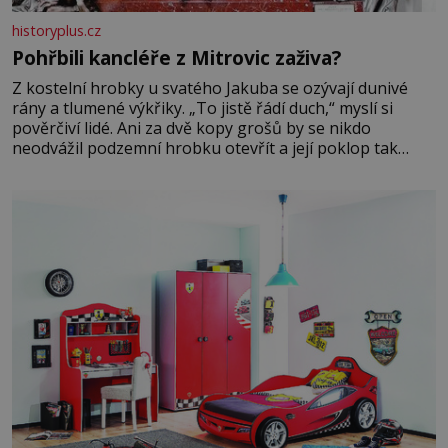
historyplus.cz
Pohřbili kancléře z Mitrovic zaživa?
Z kostelní hrobky u svatého Jakuba se ozývají dunivé
rány a tlumené výkřiky. „To jistě řádí duch,“ myslí si
pověrčiví lidé. Ani za dvě kopy grošů by se nikdo
neodvážil podzemní hrobku otevřít a její poklop tak
raději jen skrápí svěcenou vodou. Za několik dní divné
burácení skutečně ustane. Když o mnoho let později
hrobku