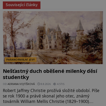
Související články
PARANORMÁLNÍ JEVY
Nešťastný duch oběšené milenky děsí
studentky
OD
ADRIANA VOJTÍŠKOVÁ
8.8.2026
4.5TIS
Robert Jaffrey Christie prožívá složité období. Píše
se rok 1900 a právě skonal jeho otec, známý
továrník William Mellis Christie (1829–1900).