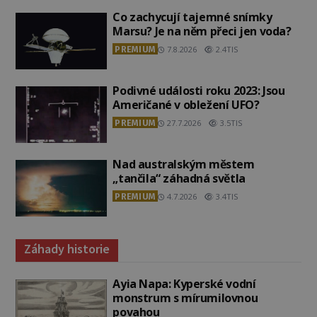
Co zachycují tajemné snímky
Marsu? Je na něm přeci jen voda?
PREMIUM
7.8.2026
2.4TIS
Podivné události roku 2023: Jsou
Američané v obležení UFO?
PREMIUM
27.7.2026
3.5TIS
Nad australským městem
„tančila“ záhadná světla
PREMIUM
4.7.2026
3.4TIS
Záhady historie
Ayia Napa: Kyperské vodní
monstrum s mírumilovnou
povahou