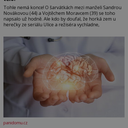
Tohle nemá konce! O šarvátkách mezi manželi Sandrou
Novákovou (44) a Vojtěchem Moravcem (39) se toho
napsalo už hodně. Ale kdo by doufal, že horká zem u
herečky ze seriálu Ulice a režiséra vychladne,
panidomu.cz