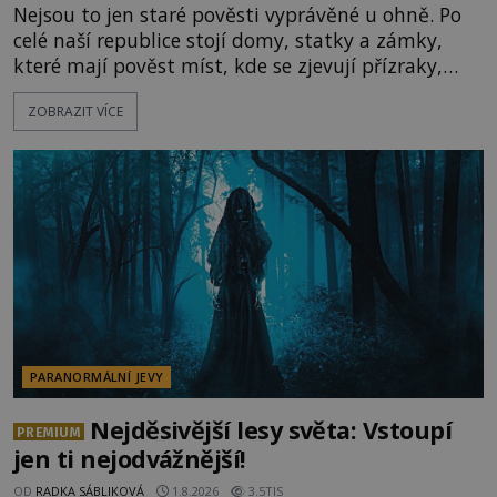
Nejsou to jen staré pověsti vyprávěné u ohně. Po
celé naší republice stojí domy, statky a zámky,
které mají pověst míst, kde se zjevují přízraky,
ozývají nevysvětlitelné zvuky nebo se dějí podivné
ZOBRAZIT VÍCE
jevy. Zatímco historici většinou hledají racionální
vysvětlení, záhadologové upozorňují, že některé
lokality vykazují nápadně podobná svědectví po
celé generace. A právě tato opakující se svědectví
ud
PARANORMÁLNÍ JEVY
Nejděsivější lesy světa: Vstoupí
PREMIUM
jen ti nejodvážnější!
OD
RADKA SÁBLIKOVÁ
1.8.2026
3.5TIS