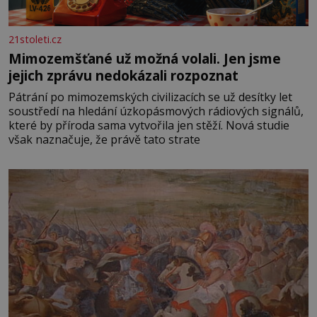
21stoleti.cz
Mimozemšťané už možná volali. Jen jsme
jejich zprávu nedokázali rozpoznat
Pátrání po mimozemských civilizacích se už desítky let
soustředí na hledání úzkopásmových rádiových signálů,
které by příroda sama vytvořila jen stěží. Nová studie
však naznačuje, že právě tato strate