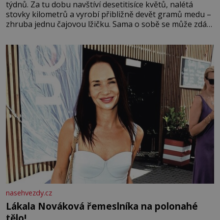
týdnů. Za tu dobu navštíví desetitisíce květů, nalétá
stovky kilometrů a vyrobí přibližně devět gramů medu –
zhruba jednu čajovou lžičku. Sama o sobě se může zdát
bezvýznamná. Teprve když se spojí s dalšími desítkami
tisíc příslušnic svého včelstva, vznikne jeden z
nejdokonalejších organismů
nasehvezdy.cz
Lákala Nováková řemeslníka na polonahé
tělo!