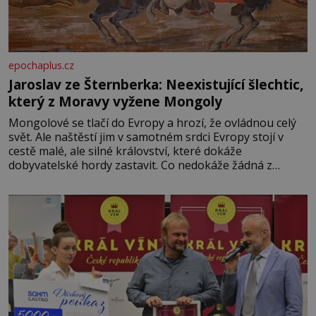
epochaplus.cz
Jaroslav ze Šternberka: Neexistující šlechtic,
který z Moravy vyžene Mongoly
Mongolové se tlačí do Evropy a hrozí, že ovládnou celý
svět. Ale naštěstí jim v samotném srdci Evropy stojí v
cestě malé, ale silné království, které dokáže
dobyvatelské hordy zastavit. Co nedokáže žádná z
asijských říší, co nedokážou Němci – to dokáže český
král. Nebo že by ne? Mongolové od roku 1223 postupují
podél Kaspického a Azovského moře,