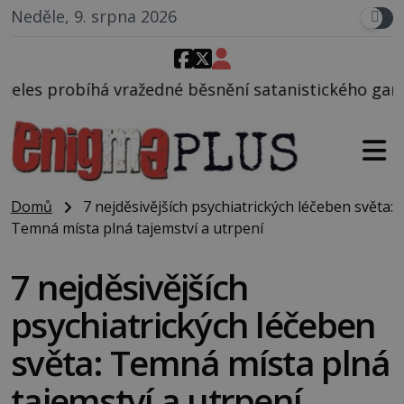
Neděle, 9. srpna 2026
né běsnění satanistického gangu vedeného Charlese
Domů
7 nejděsivějších psychiatrických léčeben světa:
Temná místa plná tajemství a utrpení
7 nejděsivějších
psychiatrických léčeben
světa: Temná místa plná
tajemství a utrpení