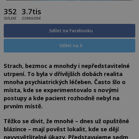
352
3.7tis
SDÍLENÍ
ZOBRAZENÍ
Sdílet na Facebooku
Sdílet na X
Strach, bezmoc a mnohdy i nepředstavitelné
utrpení. To byla v dřívějších dobách realita
mnoha psychiatrických léčeben. Často šlo o
místa, kde se experimentovalo s novými
postupy a kde pacient rozhodně nebyl na
prvním místě.
Těžko se divit, že mnohé – dnes už opuštěné
blázince – mají pověst lokalit, kde se dějí
nevysvětlitelné úkazy. Představujeme sedm