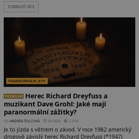
Smutná událost je ale doprovázena ohromným
ZOBRAZIT VÍCE
dědictvím... Robertu připadne rodinné sídlo v
Torontu. Takový majetek skýtá řadu výhod, avšak
ta, na niž přijde Robert, by jen tak někoho
nenapadla. N
PARANORMÁLNÍ JEVY
Herec Richard Dreyfuss a
PREMIUM
muzikant Dave Grohl: Jaké mají
paranormální zážitky?
OD
ANDREA ŠULCOVÁ
5.8.2026
3.2TIS
Je to jízda s větrem o závod. V roce 1982 americký
drogově závislý herec Richard Dreyfuss (*1947)