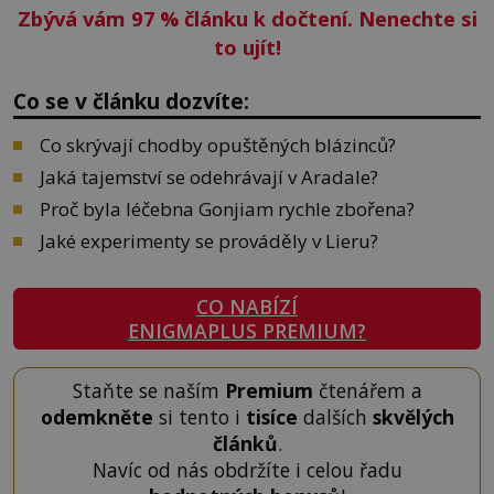
Zbývá vám 97
%
článku k dočtení. Nenechte si
to ujít!
Co se v článku dozvíte:
Co skrývají chodby opuštěných blázinců?
Jaká tajemství se odehrávají v Aradale?
Proč byla léčebna Gonjiam rychle zbořena?
Jaké experimenty se prováděly v Lieru?
CO NABÍZÍ
ENIGMAPLUS PREMIUM?
Staňte se naším
Premium
čtenářem a
odemkněte
si tento i
tisíce
dalších
skvělých
článků
.
Navíc od nás obdržíte i celou řadu