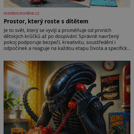
rezidenceonline.cz
Prostor, který roste s dítětem
Je to svět, který se vyvíjí a proměňuje od prvních
dětských krůčků až po dospívání. Správně navržený
pokoj podporuje bezpečí, kreativitu, soustředění i
odpočinek a reaguje na každou etapu života a specifické
potřeby dítěte. Pro nejmenší je klíčová jednoduchost,
měkkost a bezpečí, proto by pokoj miminka měl působit
především klidně a útulně. Předškolní věk je