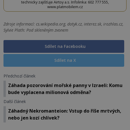
technicky zajišťuje Airtoy a.s. Infolinka: 602 777 555,
www.platmobilem.cz
Zdroje informací:
cs.wikipedia.org, dotyk.cz, interez.sk, irozhlas.cz,
Sylvie Plath: Pod skleněným zvonem
Sdílet na Facebooku
Sdílet na X
Předchozí článek
Záhada pozorování mořské panny v Izraeli: Komu
bude vyplacena milionová odměna?
Další článek
Záhadný Nekromanteion: Vstup do říše mrtvých,
nebo jen kozí chlívek?