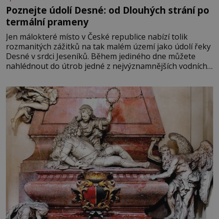
Poznejte údolí Desné: od Dlouhých strání po
termální prameny
Jen málokteré místo v České republice nabízí tolik
rozmanitých zážitků na tak malém území jako údolí řeky
Desné v srdci Jeseníků. Během jediného dne můžete
nahlédnout do útrob jedné z nejvýznamnějších vodních
elektráren v Evropě, vydat se na horské hřebeny, projet
se na koloběžce a den zakončit poznáváním památek ve
Velkých Losinách nebo v termálním