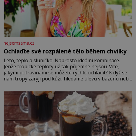
nejsemsama.cz
Ochlaďte své rozpálené tělo během chvilky
Léto, teplo a sluníčko. Naprosto ideální kombinace.
Jenže tropické teploty už tak příjemné nejsou. Víte,
jakými potravinami se můžete rychle ochladit? K dyž se
nám tropy zaryjí pod kůži, hledáme úlevu v bazénu nebo
pomocí klimatizace. Jenže ne vždycky můžeme být v jejich
blízkosti. Nemusíte však zoufat. Pokud budete mít
promyšlený jídelníček, žadné pařáky si na vás