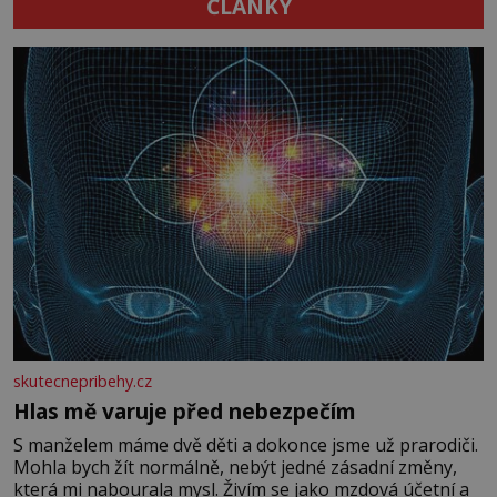
ČLÁNKY
skutecnepribehy.cz
Hlas mě varuje před nebezpečím
S manželem máme dvě děti a dokonce jsme už prarodiči.
Mohla bych žít normálně, nebýt jedné zásadní změny,
která mi nabourala mysl. Živím se jako mzdová účetní a