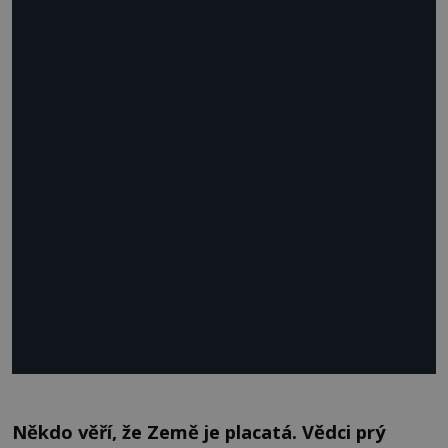
Někdo věří, že Země je placatá. Vědci prý