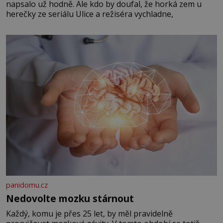
napsalo už hodně. Ale kdo by doufal, že horká zem u
herečky ze seriálu Ulice a režiséra vychladne,
panidomu.cz
Nedovolte mozku stárnout
Každý, komu je přes 25 let, by měl pravidelně