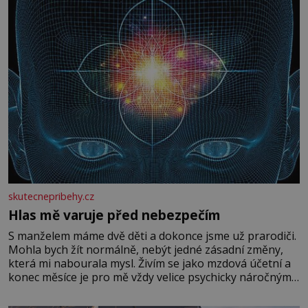
skutecnepribehy.cz
Hlas mě varuje před nebezpečím
S manželem máme dvě děti a dokonce jsme už prarodiči.
Mohla bych žít normálně, nebýt jedné zásadní změny,
která mi nabourala mysl. Živím se jako mzdová účetní a
konec měsíce je pro mě vždy velice psychicky náročným
obdobím. Od té chvíle, co máme vnoučata, mi dcera čím
dál častěji volá o pomoc, co se hlídání týče. Dalo by se