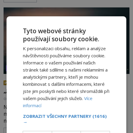
armádní výzkumné technologie? Nebo snad byly
mimozemského původu? Dne 4. února roku 2023
vydává
Tyto webové stránky
používají soubory cookie.
K personalizaci obsahu, reklam a analýze
návštěvnosti používáme soubory cookie.
Informace o vašem používání našich
VESMÍR A TECHNOLOGIE
stránek také sdílíme s našimi reklamními a
analytickými partnery, kteří je mohou
Nad australským městem
PREMIUM
kombinovat s dalšími informacemi, které
„tančila“ záhadná světla
jste jim poskytli nebo které shromáždili při
vašem používání jejich služeb.
Více
OD
EVA SOUKUPOVÁ
4.7.2026
3.4TIS
informací
Noční oblohu nad okrajem severoaustralského
města Darwin rozzářila záhadná světla
ZOBRAZIT VŠECHNY PARTNERY
(1616)
neznámého původu. Modré světelné koule byly
→
viditelné nejméně dvacet minut, během nichž se
ZOBRAZIT VÍCE