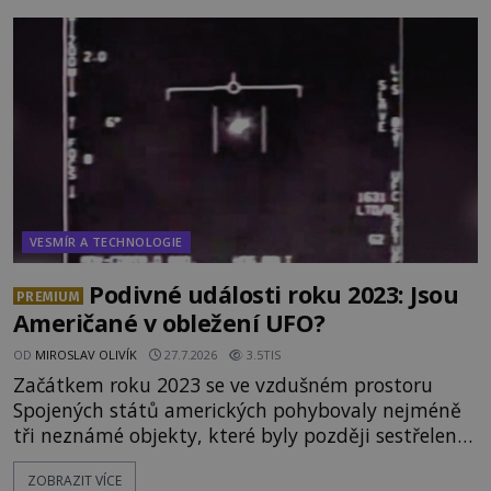
něco naprosto nečekaného. V marsovské oblasti
zvané Cydonie totiž zachytí podivný útvar
připomínající lidskou tvář. NASA (Národní úřad
VESMÍR A TECHNOLOGIE
Podivné události roku 2023: Jsou
PREMIUM
Američané v obležení UFO?
OD
MIROSLAV OLIVÍK
27.7.2026
3.5TIS
Začátkem roku 2023 se ve vzdušném prostoru
Spojených států amerických pohybovaly nejméně
tři neznámé objekty, které byly později sestřeleny.
Do dnešních dnů nebyly trosky těchto létajících
ZOBRAZIT VÍCE
těles objeveny. Je možné, že šlo o nějaké nové