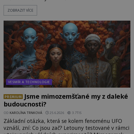
peruánském městečku Andahuaylillas nedaleko
ZOBRAZIT VÍCE
legendárního Cuzca pomalu sestupuje z posvátné
hory Apu a přemýšlí, jak s touto zprávou naloží.
Právě nalezl ostatky dvou mimozemšťanů! Vědci
nad nálezem kroutí hlavou. Už na
VESMÍR A TECHNOLOGIE
Jsme mimozemšťané my z daleké
PREMIUM
budoucnosti?
OD
KAROLÍNA TRNKOVÁ
25.6.2026
3.7TIS
Základní otázka, která se kolem fenoménu UFO
vznáší, zní: Co jsou zač? Letouny testované v rámci