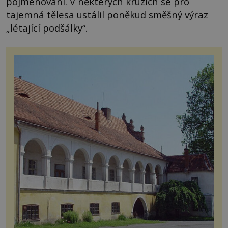
pojmenování. V některých kruzích se pro
tajemná tělesa ustálil poněkud směšný výraz
„létající podšálky“.