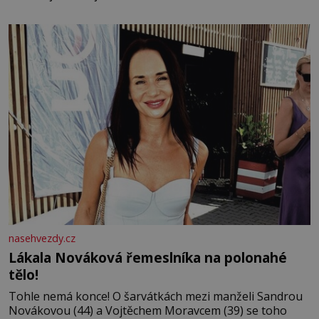
bezvýznamná. Teprve když se spojí s dalšími desítkami
tisíc příslušnic svého včelstva, vznikne jeden z
nejdokonalejších organismů
nasehvezdy.cz
Lákala Nováková řemeslníka na polonahé
tělo!
Tohle nemá konce! O šarvátkách mezi manželi Sandrou
Novákovou (44) a Vojtěchem Moravcem (39) se toho