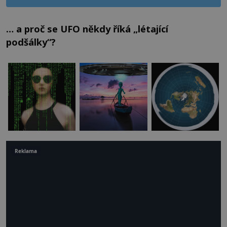
… a proč se UFO někdy říká „létající
podšálky“?
Reklama