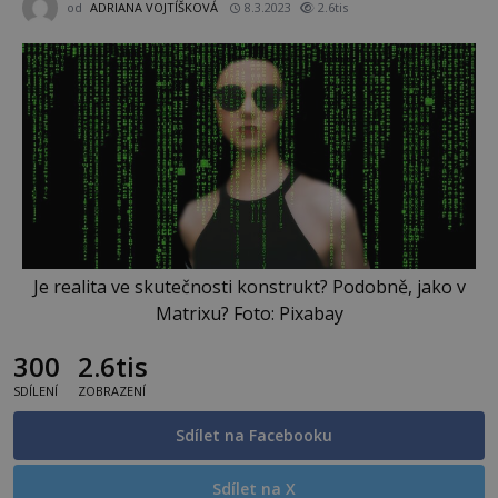
od
ADRIANA VOJTÍŠKOVÁ
8.3.2023
2.6tis
Je realita ve skutečnosti konstrukt? Podobně, jako v
Matrixu? Foto: Pixabay
300
2.6tis
SDÍLENÍ
ZOBRAZENÍ
Sdílet na Facebooku
Sdílet na X