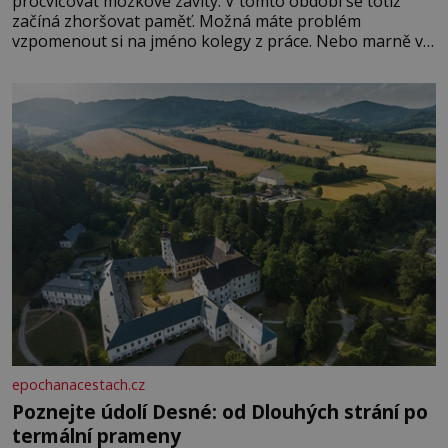
procvičovat mozkové závity. V tomto období se totiž
začíná zhoršovat paměť. Možná máte problém
vzpomenout si na jméno kolegy z práce. Nebo marně v
paměti lovíte název knížky, kterou jste nedávno přečetli.
Je to opravdu tak, s věkem jako kdyby se paměť
rozhodla stávkovat. Cvičte
epochanacestach.cz
Poznejte údolí Desné: od Dlouhých strání po
termální prameny