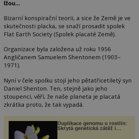
lžou…
Bizarní konspirační teorii, a sice že Země je ve
skutečnosti placka, se snaží prosadit spolek
Flat Earth Society (Spolek placaté Země).
Organizace byla založena už roku 1956
Angličanem Samuelem Shentonem (1903–
1971).
Nyní v čele spolku stojí jeho pětatřicetiletý syn
Daniel Shenton. Ten, stejně jako jeho
stoupenci, věří, že naše planeta je placatá
zkrátka proto, že tak vypadá.
Duplikace genomu u rostlin:
Skrytá genetická zátěž i
evoluční výhoda