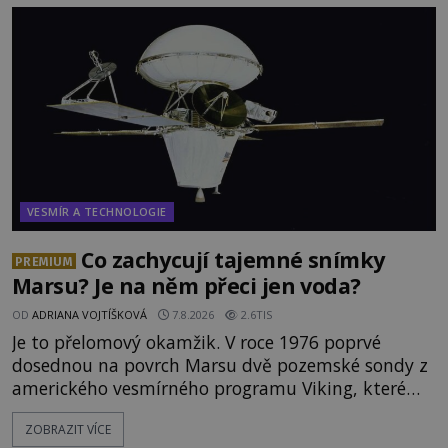
VESMÍR A TECHNOLOGIE
Co zachycují tajemné snímky
PREMIUM
Marsu? Je na něm přeci jen voda?
OD
ADRIANA VOJTÍŠKOVÁ
7.8.2026
2.6TIS
Je to přelomový okamžik. V roce 1976 poprvé
dosednou na povrch Marsu dvě pozemské sondy z
amerického vesmírného programu Viking, které
jsou schopny pořídit fotografie záhadami
ZOBRAZIT VÍCE
opředené rudé planety. Viking 1 zde zaznamená