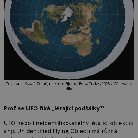
To je ona! Kulatá Země, na které žijeme! Foto: Trekky0623 / CC – volné
dílo
Proč se UFO říká „létající podšálky“?
UFO neboli neidentifikovatelný létající objekt (z
ang. Unidentified Flying Object) má různá