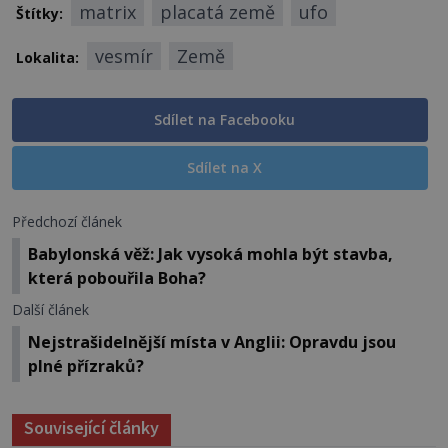
matrix
placatá země
ufo
Štítky:
vesmír
Země
Lokalita:
Sdílet na Facebooku
Sdílet na X
Předchozí článek
Babylonská věž: Jak vysoká mohla být stavba,
která pobouřila Boha?
Další článek
Nejstrašidelnější místa v Anglii: Opravdu jsou
plné přízraků?
Související články