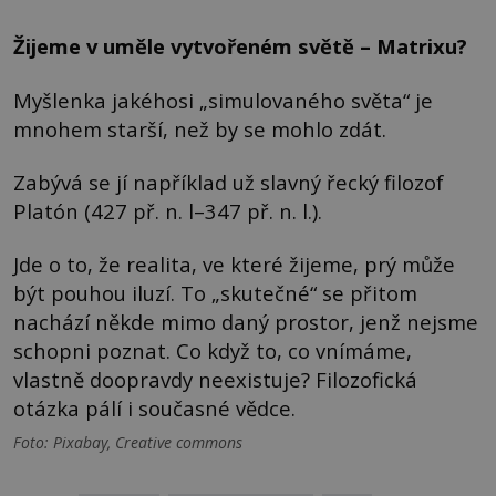
Žijeme v uměle vytvořeném světě – Matrixu?
Myšlenka jakéhosi „simulovaného světa“ je
mnohem starší, než by se mohlo zdát.
Zabývá se jí například už slavný řecký filozof
Platón (427 př. n. l–347 př. n. l.).
Jde o to, že realita, ve které žijeme, prý může
být pouhou iluzí. To „skutečné“ se přitom
nachází někde mimo daný prostor, jenž nejsme
schopni poznat. Co když to, co vnímáme,
vlastně doopravdy neexistuje? Filozofická
otázka pálí i současné vědce.
Foto: Pixabay, Creative commons