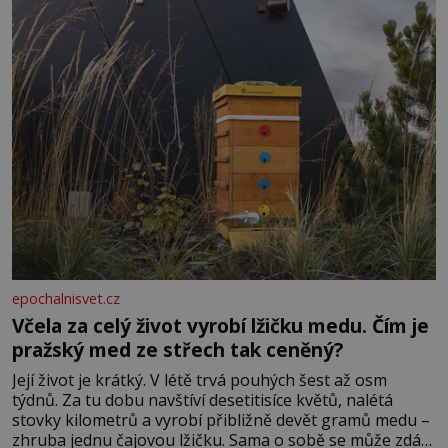
epochalnisvet.cz
Včela za celý život vyrobí lžičku medu. Čím je
pražský med ze střech tak ceněný?
Její život je krátký. V létě trvá pouhých šest až osm
týdnů. Za tu dobu navštíví desetitisíce květů, nalétá
stovky kilometrů a vyrobí přibližně devět gramů medu –
zhruba jednu čajovou lžičku. Sama o sobě se může zdát