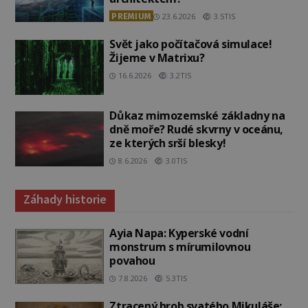
PREMIUM
23.6.2026
3.5TIS
Svět jako počítačová simulace!
Žijeme v Matrixu?
16.6.2026
3.2TIS
Důkaz mimozemské základny na
dně moře? Rudé skvrny v oceánu,
ze kterých srší blesky!
8.6.2026
3.0TIS
Záhady historie
Ayia Napa: Kyperské vodní
monstrum s mírumilovnou
povahou
7.8.2026
5.3TIS
Ztracený hrob svatého Mikuláše: