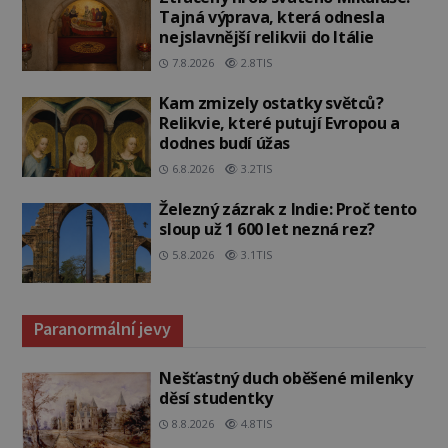
Tajná výprava, která odnesla
nejslavnější relikvii do Itálie
7.8.2026
2.8TIS
Kam zmizely ostatky světců?
Relikvie, které putují Evropou a
dodnes budí úžas
6.8.2026
3.2TIS
Železný zázrak z Indie: Proč tento
sloup už 1 600 let nezná rez?
5.8.2026
3.1TIS
Paranormální jevy
Nešťastný duch oběšené milenky
děsí studentky
8.8.2026
4.8TIS