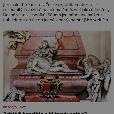
Jen málokteré místo v České republice nabízí tolik
rozmanitých zážitků na tak malém území jako údolí řeky
Desné v srdci Jeseníků. Během jediného dne můžete
nahlédnout do útrob jedné z nejvýznamnějších vodních
elektráren v Evropě, vydat se na horské hřebeny, projet
se na koloběžce a den zakončit poznáváním památek ve
Velkých Losinách nebo v termálním
historyplus.cz
Pohřbili kancléře z Mitrovic zaživa?