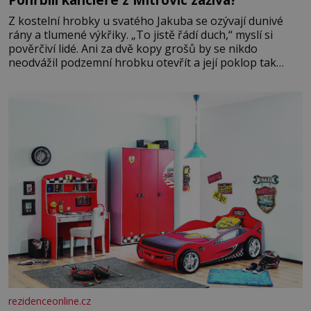
Z kostelní hrobky u svatého Jakuba se ozývají dunivé
rány a tlumené výkřiky. „To jistě řádí duch,“ myslí si
pověrčiví lidé. Ani za dvě kopy grošů by se nikdo
neodvážil podzemní hrobku otevřít a její poklop tak
raději jen skrápí svěcenou vodou. Za několik dní divné
burácení skutečně ustane. Když o mnoho let později
hrobku
rezidenceonline.cz