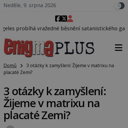
Neděle, 9. srpna 2026
dné běsnění satanistického gangu vedeného Charles
Domů
3 otázky k zamyšlení: Žijeme v matrixu na
placaté Zemi?
3 otázky k zamyšlení:
Žijeme v matrixu na
placaté Zemi?