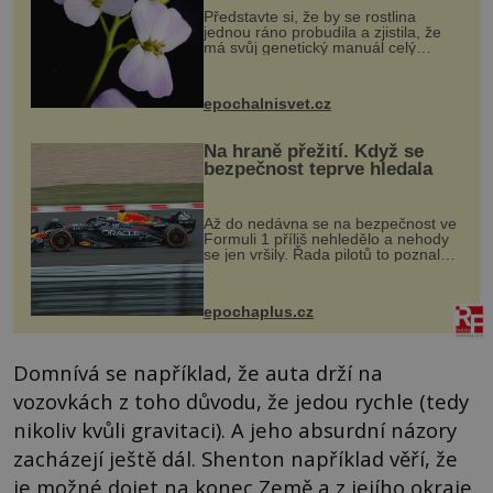
Představte si, že by se rostlina
jednou ráno probudila a zjistila, že
má svůj genetický manuál celý
dvakrát. Přesně to se občas v
přírodě stane – a podle nového
výzkumu to může být pro druhy
epochalnisvet.cz
vstupenka...
Na hraně přežití. Když se
bezpečnost teprve hledala
Až do nedávna se na bezpečnost ve
Formuli 1 příliš nehledělo a nehody
se jen vršily. Řada pilotů to poznala
na vlastní kůži, často s trvalými
následky nebo bohužel i ztrátou
života. Dnes nepochopiteln...
epochaplus.cz
Domnívá se například, že auta drží na
vozovkách z toho důvodu, že jedou rychle (tedy
nikoliv kvůli gravitaci). A jeho absurdní názory
zacházejí ještě dál. Shenton například věří, že
je možné dojet na konec Země a z jejího okraje