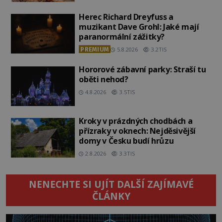
Herec Richard Dreyfuss a
muzikant Dave Grohl: Jaké mají
paranormální zážitky?
PREMIUM
5.8.2026
3.2TIS
Hororové zábavní parky: Straší tu
oběti nehod?
4.8.2026
3.5TIS
Kroky v prázdných chodbách a
přízraky v oknech: Nejděsivější
domy v Česku budí hrůzu
2.8.2026
3.3TIS
NENECHTE SI UJÍT DALŠÍ ZAJÍMAVÉ
ČLÁNKY