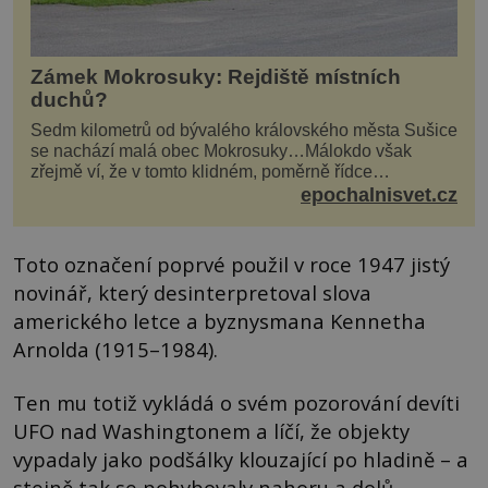
Zámek Mokrosuky: Rejdiště místních
duchů?
Sedm kilometrů od bývalého královského města Sušice
se nachází malá obec Mokrosuky…Málokdo však
zřejmě ví, že v tomto klidném, poměrně řídce
navštěvovaném koutu vesnické Šumavy se nachází
epochalnisvet.cz
několi...
Toto označení poprvé použil v roce 1947 jistý
novinář, který desinterpretoval slova
amerického letce a byznysmana Kennetha
Arnolda (1915–1984).
Ten mu totiž vykládá o svém pozorování devíti
UFO nad Washingtonem a líčí, že objekty
vypadaly jako podšálky klouzající po hladině – a
stejně tak se pohybovaly nahoru a dolů.