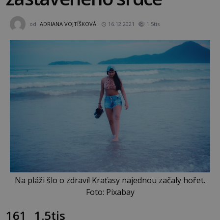
od
ADRIANA VOJTÍŠKOVÁ
16.12.2021
1.5tis
Na pláži šlo o zdraví! Kraťasy najednou začaly hořet.
Foto: Pixabay
161
1.5tis