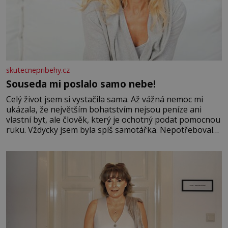
skutecnepribehy.cz
Souseda mi poslalo samo nebe!
Celý život jsem si vystačila sama. Až vážná nemoc mi
ukázala, že největším bohatstvím nejsou peníze ani
vlastní byt, ale člověk, který je ochotný podat pomocnou
ruku. Vždycky jsem byla spíš samotářka. Nepotřebovala
jsem kolem sebe partu kamarádek ani partnera. Stačily
mi knihy, práce a hlavně klid. Hned po studiích jsem
odešla z rodného města,