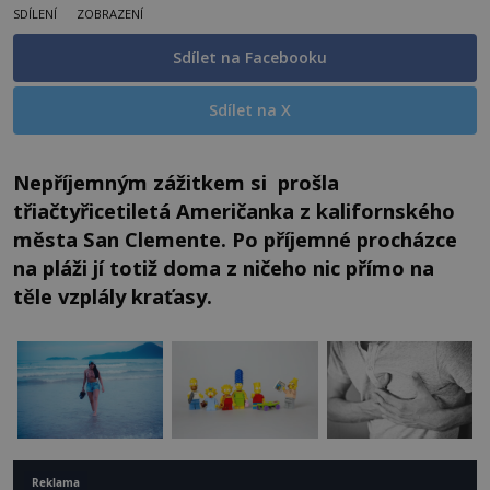
SDÍLENÍ
ZOBRAZENÍ
Sdílet na Facebooku
Sdílet na X
Nepříjemným zážitkem si prošla
třiačtyřicetiletá Američanka z kalifornského
města San Clemente. Po příjemné procházce
na pláži jí totiž doma z ničeho nic přímo na
těle vzplály kraťasy.
Reklama