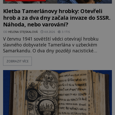
Kletba Tamerlánovy hrobky: Otevřeli
hrob a za dva dny začala invaze do SSSR.
Náhoda, nebo varování?
OD
HELENA STEJSKALOVÁ
4.8.2026
3.1TIS
V červnu 1941 sovětští vědci otevírají hrobku
slavného dobyvatele Tamerlána v uzbeckém
Samarkandu. O dva dny později nacistické
Německo zahajuje operaci Barbarossa a napadá
ZOBRAZIT VÍCE
Sovětský svaz. Shoda dat je natolik zarážející, že se
rodí jedna z nejslavnějších „kleteb“ 20. století. Je
na legendě něco pravdy, nebo jde jen o fascinující
souhru okolností? Když antropolog Michail
Gerasimov (1907-1970) a