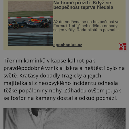
Na hraně přežití. Když se
bezpečnost teprve hledala
Až do nedávna se na bezpečnost ve
Formuli 1 příliš nehledělo a nehody
se jen vršily. Řada pilotů to poznala
na vlastní kůži, často s trvalými
následky nebo bohužel i ztrátou
života. Dnes nepochopiteln...
epochaplus.cz
Třením kamínků v kapse kalhot pak
pravděpodobně vznikla jiskra a neštěstí bylo na
světě. Kraťasy dopadly tragicky a jejich
majitelka si z neobvyklého incidentu odnesla
těžké popáleniny nohy. Záhadou ovšem je, jak
se fosfor na kameny dostal a odkud pochází.