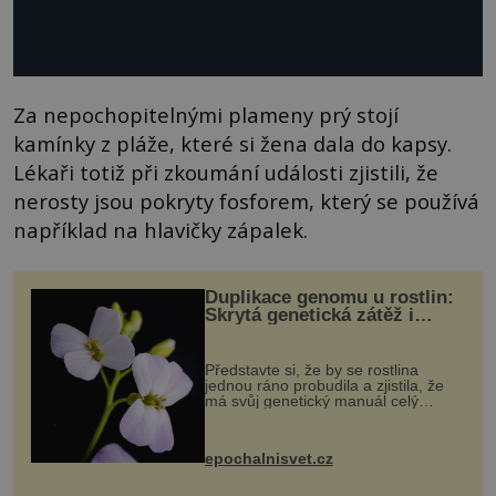
Za nepochopitelnými plameny prý stojí
kamínky z pláže, které si žena dala do kapsy.
Lékaři totiž při zkoumání události zjistili, že
nerosty jsou pokryty fosforem, který se používá
například na hlavičky zápalek.
Duplikace genomu u rostlin:
Skrytá genetická zátěž i
evoluční výhoda
Představte si, že by se rostlina
jednou ráno probudila a zjistila, že
má svůj genetický manuál celý
dvakrát. Přesně to se občas v
přírodě stane – a podle nového
výzkumu to může být pro druhy
epochalnisvet.cz
vstupenka...