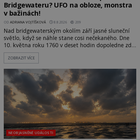
Bridgewateru? UFO na obloze, monstra
v bažinách!
OD
ADRIANA VOJTÍŠKOVÁ
8.8.2026
209
Nad bridgewaterským okolím září jasné sluneční
světlo, když se náhle stane cosi nečekaného. Dne
10. května roku 1760 v deset hodin dopoledne zde
dojde k vůbec prvnímu historicky doloženému
ZOBRAZIT VÍCE
přeletu UFO. Podle záznamů vyzařuje takové
světlo, že vypadá jako „koule hořícího ohně“. Jde
jen o nějaký optický klam, nebo se zde skutečně
právě vznáší mimozemská loď
NEOBJASNĚNÉ UDÁLOSTI