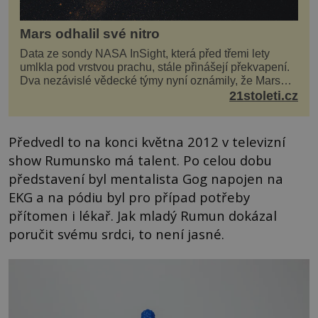
Mars odhalil své nitro
Data ze sondy NASA InSight, která před třemi lety
umlkla pod vrstvou prachu, stále přinášejí překvapení.
Dva nezávislé vědecké týmy nyní oznámily, že Mars
má nejen plášť plný trosek z dávných impaktů,...
21stoleti.cz
Předvedl to na konci května 2012 v televizní
show Rumunsko má talent. Po celou dobu
představení byl mentalista Gog napojen na
EKG a na pódiu byl pro případ potřeby
přítomen i lékař. Jak mladý Rumun dokázal
poručit svému srdci, to není jasné.