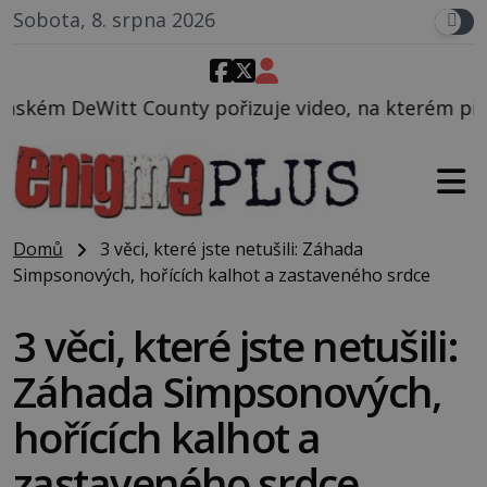
Sobota, 8. srpna 2026
y pořizuje video, na kterém před jeho vozem po cest
Domů
3 věci, které jste netušili: Záhada
Simpsonových, hořících kalhot a zastaveného srdce
3 věci, které jste netušili:
Záhada Simpsonových,
hořících kalhot a
zastaveného srdce