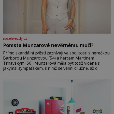
nasehvezdy.cz
Pomsta Munzarové nevěrnému muži?
Přímo skandální zvěsti zaznívají ve spojitosti s herečkou
Barborou Munzarovou (54) a hercem Martinem
Trnavským (56). Munzarová měla být totiž viděna s
jakýmsi sympaťákem, s nímž se velmi družně, až d