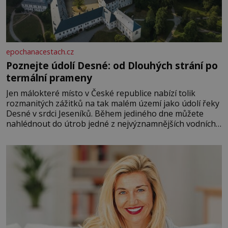
epochanacestach.cz
Poznejte údolí Desné: od Dlouhých strání po
termální prameny
Jen málokteré místo v České republice nabízí tolik
rozmanitých zážitků na tak malém území jako údolí řeky
Desné v srdci Jeseníků. Během jediného dne můžete
nahlédnout do útrob jedné z nejvýznamnějších vodních
elektráren v Evropě, vydat se na horské hřebeny, projet
se na koloběžce a den zakončit poznáváním památek ve
Velkých Losinách nebo v termálním