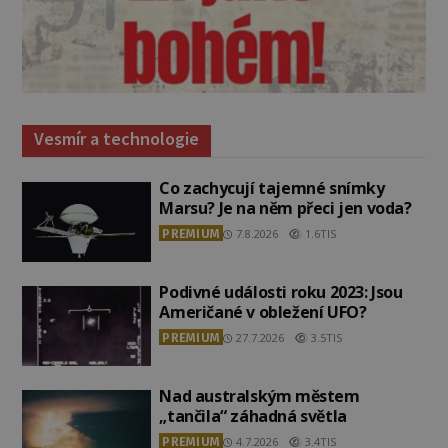
Vesmír a technologie
Co zachycují tajemné snímky
Marsu? Je na něm přeci jen voda?
PREMIUM
7.8.2026
1.6TIS
Podivné události roku 2023: Jsou
Američané v obležení UFO?
PREMIUM
27.7.2026
3.5TIS
Nad australským městem
„tančila“ záhadná světla
PREMIUM
4.7.2026
3.4TIS