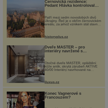
Černovická rezidence:
Pedant Hlávka kontroloval
každou cihlu
Patří mezi sedm novodobých divů
Ukrajiny. Řeč je o obřím černovickém
areálu, za jehož vznikem stál slavný
český architekt Josef Hlávka. Ten si
na něm dal mimořádně záležet. Jeho
stavební plány by při ...
historyplus.cz
Dveře MASTER – pro
interiéry navržené s
rozumem i vášní!
Otočné dveře MASTER, opláštění
kůže antik, skrytá zárubeň AKTIVE
40/00 Interiéry navrhované na
zakázku často vyžadují atypické
rozměry nejen nábytku, ale i
otvorových prvků. Technické zázemí
iluxus.cz
dnes umož...
Konec Vagnerové s
Francouzem?