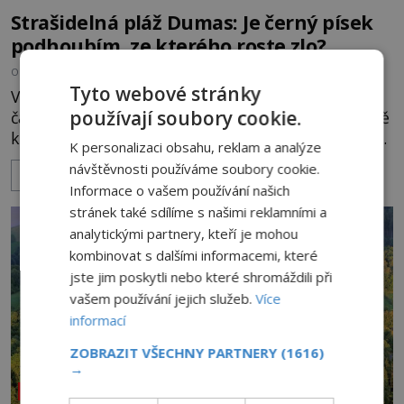
Strašidelná pláž Dumas: Je černý písek
podhoubím, ze kterého roste zlo?
OD
MIREK BRÁT
6.8.2026
5.2TIS
Tyto webové stránky
V indickém svazovém státu Gudžarát se nachází
používají soubory cookie.
část pobřeží, které má hodně temnou pověst. Jistě
k tomu přispívá i černý písek této pláže. Proč má
K personalizaci obsahu, reklam a analýze
pláž takové netypické zbarvení? Nakolik jsou
návštěvnosti používáme soubory cookie.
ZOBRAZIT VÍCE
pravdivé historky, že zde došlo k nevysvětlitelným
Informace o vašem používání našich
zmizením turistů? Ti, kteří se nebojí, nás mohou
stránek také sdílíme s našimi reklamními a
následovat. Vstupujeme na pláž Dumas ve městě
analytickými partnery, kteří je mohou
Surat. Gu
kombinovat s dalšími informacemi, které
jste jim poskytli nebo které shromáždili při
vašem používání jejich služeb.
Více
informací
ZOBRAZIT VŠECHNY PARTNERY
(1616)
→
NEOBJASNĚNÉ UDÁLOSTI