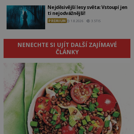
Nejděsivější lesy světa: Vstoupí jen
ti nejodvážnější!
PREMIUM
1.8.2026
3.5TIS
NENECHTE SI UJÍT DALŠÍ ZAJÍMAVÉ
ČLÁNKY