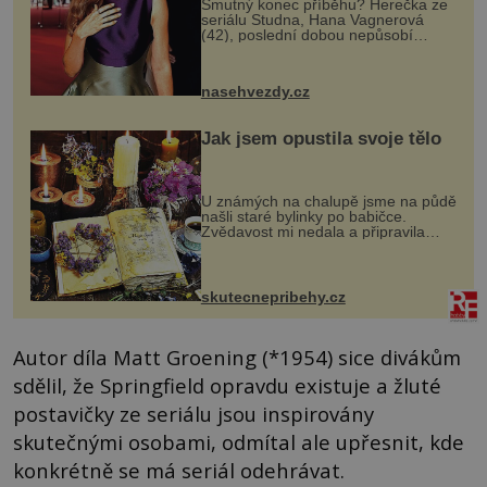
Smutný konec příběhu? Herečka ze
seriálu Studna, Hana Vagnerová
(42), poslední dobou nepůsobí
nejšťastněji. Ačkoli časy její anorexie
jsou už dávno pryč a opět se pyšnila
ženskými křivkami, najednou s...
nasehvezdy.cz
Jak jsem opustila svoje tělo
U známých na chalupě jsme na půdě
našli staré bylinky po babičce.
Zvědavost mi nedala a připravila
jsem si z nich lektvar… Zimní pobyt
na chalupě se pro mě vlastní vinou
změnil v děsivý zážitek, na kt...
skutecnepribehy.cz
Autor díla Matt Groening (*1954) sice divákům
sdělil, že Springfield opravdu existuje a žluté
postavičky ze seriálu jsou inspirovány
skutečnými osobami, odmítal ale upřesnit, kde
konkrétně se má seriál odehrávat.