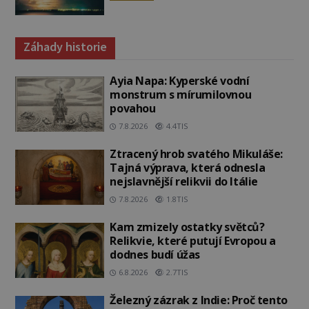
Záhady historie
Ayia Napa: Kyperské vodní
monstrum s mírumilovnou
povahou
7.8.2026
4.4TIS
Ztracený hrob svatého Mikuláše:
Tajná výprava, která odnesla
nejslavnější relikvii do Itálie
7.8.2026
1.8TIS
Kam zmizely ostatky světců?
Relikvie, které putují Evropou a
dodnes budí úžas
6.8.2026
2.7TIS
Železný zázrak z Indie: Proč tento