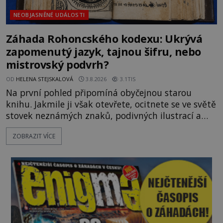
NEOBJASNĚNÉ UDÁLOSTI
Záhada Rohoncského kodexu: Ukrývá
zapomenutý jazyk, tajnou šifru, nebo
mistrovský podvrh?
OD
HELENA STEJSKALOVÁ
3.8.2026
3.1TIS
Na první pohled připomíná obyčejnou starou
knihu. Jakmile ji však otevřete, ocitnete se ve světě
stovek neznámých znaků, podivných ilustrací a
textu, který už téměř dvě století vzdoruje všem
ZOBRAZIT VÍCE
pokusům o rozluštění. Rohoncský kodex patří mezi
největší záhady evropských dějin a dodnes nikdo s
jistotou neví, kdo jej napsal, kdy vznikl ani co
vlastně vypráví. Rohoncský kodex se poprvé
objevuje v roce