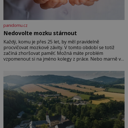
panidomu.cz
Nedovolte mozku stárnout
Každý, komu je přes 25 let, by měl pravidelně
procvičovat mozkové závity. V tomto období se totiž
začíná zhoršovat paměť. Možná máte problém
vzpomenout si na jméno kolegy z práce. Nebo marně v
paměti lovíte název knížky, kterou jste nedávno přečetli.
Je to opravdu tak, s věkem jako kdyby se paměť
rozhodla stávkovat. Cvičte