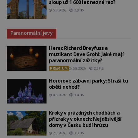
sloup už 1 600 let nezná rez?
5.8.2026
2.8TIS
Paranormální jevy
Herec Richard Dreyfuss a
muzikant Dave Grohl: Jaké mají
paranormální zážitky?
PREMIUM
5.8.2026
2.9TIS
Hororové zábavní parky: Straší tu
oběti nehod?
4.8.2026
3.4TIS
Kroky v prázdných chodbách a
přízraky v oknech: Nejděsivější
domy v Česku budí hrůzu
2.8.2026
3.3TIS