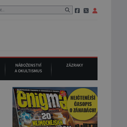
ozem po cestě utíká zvláštní psovitá šelma, údajně bájná čupakabra
NÁBOŽENSTVÍ
ZÁZRAKY
A OKULTISMUS