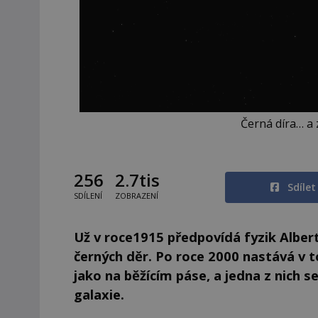
Černá díra… a 
256
2.7tis
Sdíle
SDÍLENÍ
ZOBRAZENÍ
Už v roce1915 předpovídá fyzik Alber
černých děr. Po roce 2000 nastává v 
jako na běžícím páse, a jedna z nich
galaxie.