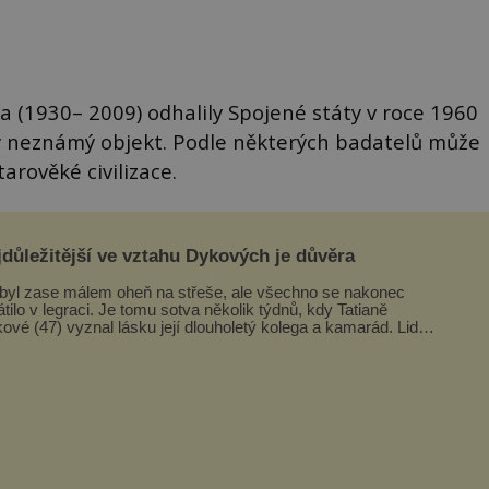
 (1930– 2009) odhalily Spojené státy v roce 1960
 neznámý objekt. Podle některých badatelů může
tarověké civilizace.
důležitější ve vztahu Dykových je důvěra
byl zase málem oheň na střeše, ale všechno se nakonec
átilo v legraci. Je tomu sotva několik týdnů, kdy Tatianě
ové (47) vyznal lásku její dlouholetý kolega a kamarád. Lidé
ned mysleli, ž...