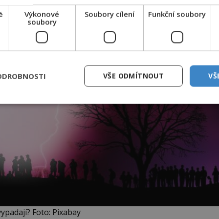
é
Výkonové
Soubory cílení
Funkční soubory
soubory
ODROBNOSTI
VŠE ODMÍTNOUT
VŠ
vypadají? Foto: Pixabay