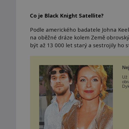
Co je Black Knight Satellite?
Podle amerického badatele Johna Keela
na oběžné dráze kolem Země obrovský
být až 13 000 let starý a sestrojily ho s
Nej
Už 
obr
Dyk
si h