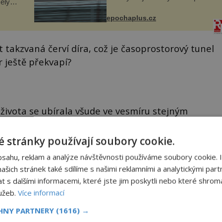
elý
to poznala na vlastní kůži, často
s v
s trvalými následky nebo bohužel
ého
epochaplus.cz
i ztrátou života. Dnes
ruhy
nepochopiteln...
 takzvaná červí díra, což je časoprostorový tunel
 ještě překvapí?
života se ubírala všude ve vesmíru stejným
fesora Simona C. Morrise z Cambridge
ých planet chodí stejně jako my vzpřímeně a po
 stránky používají soubory cookie.
bsahu, reklam a analýze návštěvnosti používáme soubory cookie. 
šich stránek také sdílíme s našimi reklamními a analytickými partn
h planetách, které by se odvíjely jinou než
s dalšími informacemi, které jste jim poskytli nebo které shromá
rris. Je právě jeho hypotéza správná?
lužeb.
Více informací
CHNY PARTNERY
(1616) →