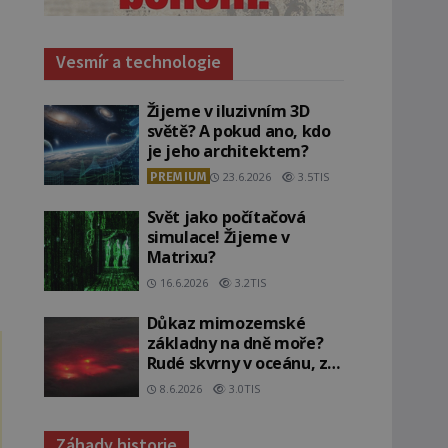
Vesmír a technologie
Žijeme v iluzivním 3D
světě? A pokud ano, kdo
je jeho architektem?
PREMIUM
23.6.2026
3.5TIS
Svět jako počítačová
simulace! Žijeme v
Matrixu?
16.6.2026
3.2TIS
Důkaz mimozemské
základny na dně moře?
Rudé skvrny v oceánu, ze
kterých srší blesky!
8.6.2026
3.0TIS
Záhady historie