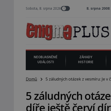
Sobota, 8. srpna 2026
8. srpna 2008
: Zástupce šer
NEOBJASNĚNÉ
ZÁHADY
UDÁLOSTI
HISTORIE
Domů
5 záludných otázek z vesmíru: Je v če
5 záludných otázek
díře ještě červí dí