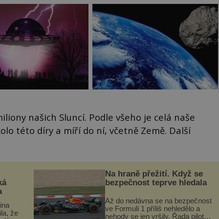
miliony našich Sluncí. Podle všeho je celá naše
kolo této díry a míří do ní, včetně Země. Další
Na hraně přežití. Když se
ká
bezpečnost teprve hledala
a
Až do nedávna se na bezpečnost
lina
ve Formuli 1 příliš nehledělo a
ila, že
nehody se jen vršily. Řada pilotů