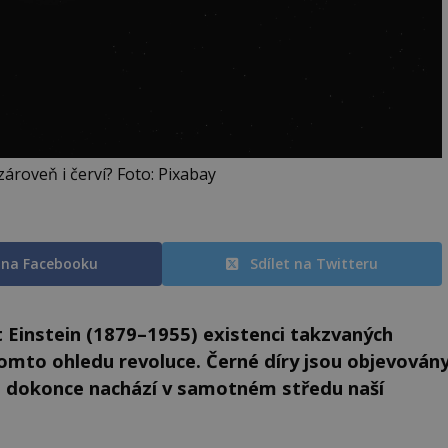
zároveň i červí? Foto: Pixabay
t na Facebooku
Sdílet na Twitteru
t Einstein (1879–1955) existenci takzvaných
tomto ohledu revoluce. Černé díry jsou objevován
 se dokonce nachází v samotném středu naší