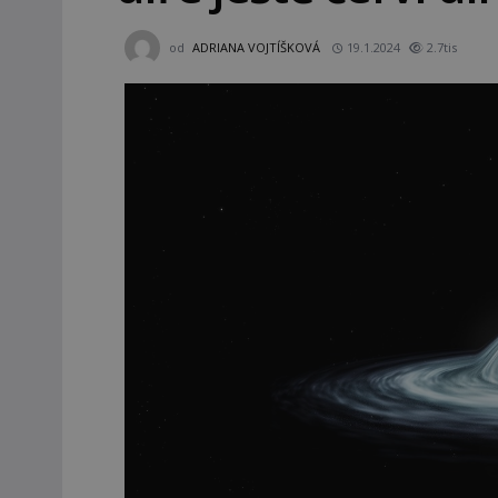
od
ADRIANA VOJTÍŠKOVÁ
19.1.2024
2.7tis