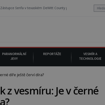
ifa v texaském DeWitt County pořizuje video, na kterém před jeho v
PARANORMÁLNÍ
REPORTÁŽE
VESMÍR A
JEVY
TECHNOLOGIE
rné díře ještě červí díra?
 z vesmíru: Je v černé
ra?