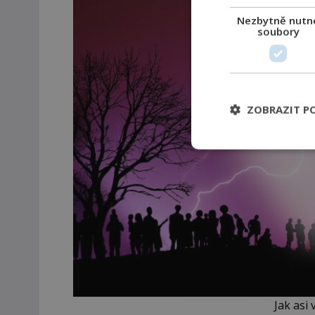
Nezbytně nutn
soubory
ZOBRAZIT P
Jak asi 