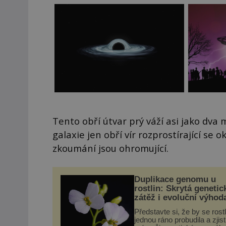
Tento obří útvar prý váží asi jako dva 
galaxie jen obří vír rozprostírající se o
zkoumání jsou ohromující.
Duplikace genomu u
rostlin: Skrytá genetic
zátěž i evoluční výhod
Představte si, že by se rost
jednou ráno probudila a zjist