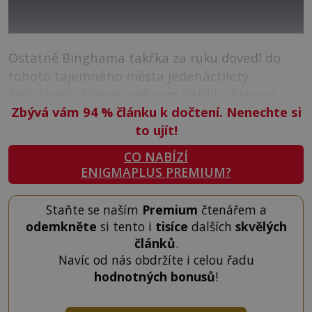
Ostatně Binghama takřka za ruku dovedl do
tohoto tajemného města jedenáctiletý
kečuánský chlapec jménem Pablito Alvarez.
Zbývá vám 94
%
článku k dočtení. Nenechte si
to ujít!
CO NABÍZÍ
ENIGMAPLUS PREMIUM?
Staňte se naším
Premium
čtenářem a
odemkněte
si tento i
tisíce
dalších
skvělých
článků
.
Navíc od nás obdržíte i celou řadu
hodnotných bonusů
!