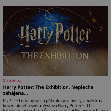
21stoleti.cz
Harry Potter: The Exhibition. Neplecha
zahájena…
Pražské Letňany se na půl roku proměnily v malý kus
kouzelnického světa. Výstava Harry Potter™: The
Exhibition přivezla do Česka originální filmové kostýmy a