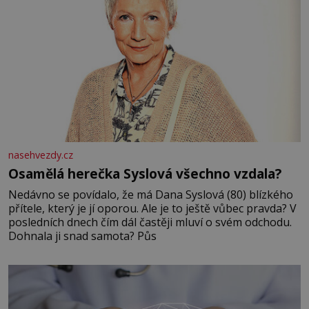
nasehvezdy.cz
Osamělá herečka Syslová všechno vzdala?
Nedávno se povídalo, že má Dana Syslová (80) blízkého
přítele, který je jí oporou. Ale je to ještě vůbec pravda? V
posledních dnech čím dál častěji mluví o svém odchodu.
Dohnala ji snad samota? Půs