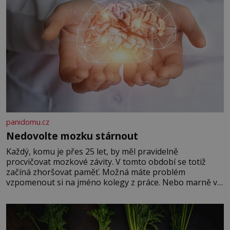
panidomu.cz
Nedovolte mozku stárnout
Každý, komu je přes 25 let, by měl pravidelně
procvičovat mozkové závity. V tomto období se totiž
začíná zhoršovat paměť. Možná máte problém
vzpomenout si na jméno kolegy z práce. Nebo marně v
paměti lovíte název knížky, kterou jste nedávno přečetli.
Je to opravdu tak, s věkem jako kdyby se paměť
rozhodla stávkovat. Cvičte