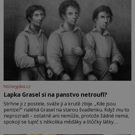
Její příběh je
historyplus.cz
Lapka Grasel si na panstvo netroufl?
Strhne ji z postele, sváže ji a krutě zbije. „Kde jsou
peníze?“ naléhá Grasel na starou švadlenku. Když mu to
neprozradí – ostatně ani nemůže, protože žádné nemá,
spokojí se lupič s několika měďáky a štůčky látky.
Zraněná žena pár dní nato umírá. Je to muž nebývale
krutý. Jeho činy budí hrůzu ještě dlouho po jeho smrti