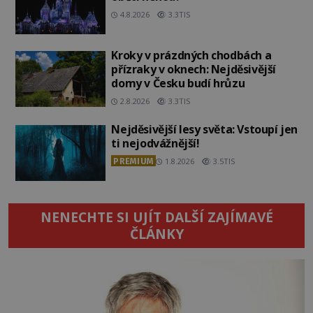
4.8.2026
3.3TIS
Kroky v prázdných chodbách a
přízraky v oknech: Nejděsivější
domy v Česku budí hrůzu
2.8.2026
3.3TIS
Nejděsivější lesy světa: Vstoupí jen
ti nejodvážnější!
PREMIUM
1.8.2026
3.5TIS
NENECHTE SI UJÍT DALŠÍ ZAJÍMAVÉ
ČLÁNKY