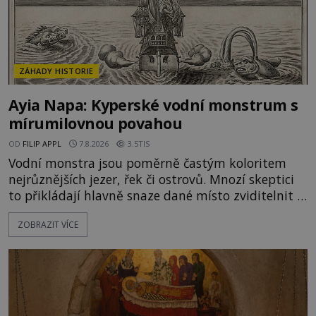
ZÁHADY HISTORIE
Ayia Napa: Kyperské vodní monstrum s
mírumilovnou povahou
OD
FILIP APPL
7.8.2026
3.5TIS
Vodní monstra jsou poměrně častým koloritem
nejrůznějších jezer, řek či ostrovů. Mnozí skeptici
to přikládají hlavně snaze dané místo zviditelnit a
přitáhnout k němu pozornost záhadám
ZOBRAZIT VÍCE
nakloněných turistů. Je to také případ kyperského
tvora jménem Ayia Napa? Nebo se může za
legendami o něm ukrývat nějaký pravdivý základ?
V blízkosti Mysu Greco, jak se přez