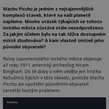
Machu Picchu je jedním z nejtajemnějších
komplexů staveb, které na naší planetě
najdeme. Mnoho otázek týkajících se tohoto
inckého města zůstává stále nezodpovězeno.
Za jakým účelem bylo na tak těžce dostupném
místě zbudováno? A kam vlastně zmizeli jeho
původní obyvatelé?
Ruiny zapomenutého inckého města objevuje
až roku 1911 americký archeolog Hiram
Bingham. Do té doby o něm věděla jen hrstka
Kečuánců žijících v této oblasti, protože Machu
Picchu po opuštění původními obyvateli
zarostlo hustým pralesem.
Reklama