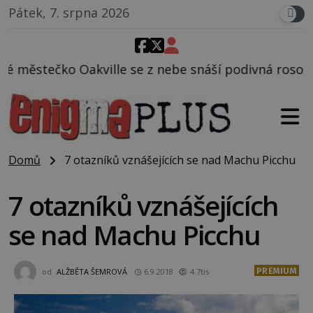
Pátek, 7. srpna 2026
lle se z nebe snáší podivná rosolovitá látka nezn
Domů
7 otazníků vznášejících se nad Machu Picchu
7 otazníků vznášejících
se nad Machu Picchu
PREMIUM
od
ALŽBĚTA ŠEMROVÁ
6.9.2018
4.7tis