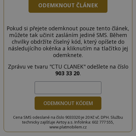
ODEMKNOUT ČLÁNEK
Pokud si přejete odemknout pouze tento článek,
můžete tak učinit zasláním jediné SMS. Během
chvilky obdržíte číselný kód, který opíšete do
následujícího okénka a kliknutím na tlačítko jej
odemknete.
Zprávu ve tvaru "CTU CLANEK" odešlete na číslo
903 33 20
.
ODEMKNOUT KÓDEM
Cena SMS odeslané na číslo 9033320 je 20 Kč vč. DPH. Službu
technicky zajišťuje Airtoy a.s. Infolinka: 602 777 555,
www.platmobilem.cz