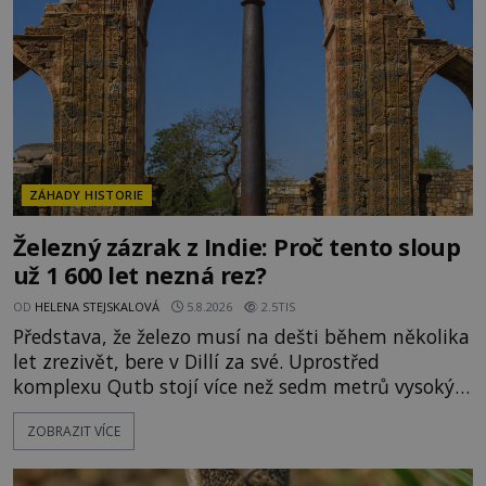
Evropě mají relikvie mimořádnou hodnotu. Nejsou
jen předmětem úcty
ZÁHADY HISTORIE
Železný zázrak z Indie: Proč tento sloup
už 1 600 let nezná rez?
OD
HELENA STEJSKALOVÁ
5.8.2026
2.5TIS
Představa, že železo musí na dešti během několika
let zrezivět, bere v Dillí za své. Uprostřed
komplexu Qutb stojí více než sedm metrů vysoký
železný sloup, který už přibližně 1 600 let odolává
ZOBRAZIT VÍCE
počasí s jen nepatrnými stopami koroze. Jeho
mimořádná trvanlivost dlouho živí legendy o