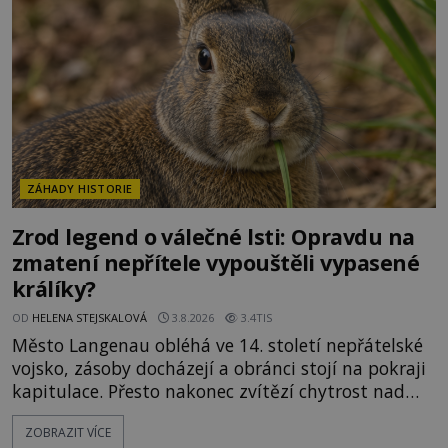
ztracených technologiích či tajemných
materiálech. Moderní metalurgie však ukazuje, že
skutečné vysvětlení je ješt
ZÁHADY HISTORIE
Zrod legend o válečné lsti: Opravdu na
zmatení nepřítele vypouštěli vypasené
králíky?
OD
HELENA STEJSKALOVÁ
3.8.2026
3.4TIS
Město Langenau obléhá ve 14. století nepřátelské
vojsko, zásoby docházejí a obránci stojí na pokraji
kapitulace. Přesto nakonec zvítězí chytrost nad
hrubou silou. Podle staré německé legendy vypustí
ZOBRAZIT VÍCE
obyvatelé za hradby dobře živeného králíka, aby