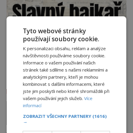
Tyto webové stránky
používají soubory cookie.
K personalizaci obsahu, reklam a analýze
návštěvnosti používáme soubory cookie.
Informace o vašem používání našich
stránek také sdílíme s našimi reklamními a
analytickými partnery, kteří je mohou
kombinovat s dalšími informacemi, které
Vesmír a technologie
jste jim poskytli nebo které shromáždili při
vašem používání jejich služeb.
Více
Co zachycují tajemné snímky
informací
Marsu? Je na něm přeci jen voda?
ZOBRAZIT VŠECHNY PARTNERY
(1616)
PREMIUM
7.8.2026
782
→