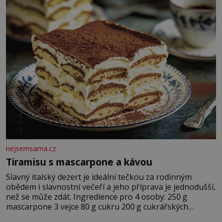
nejsemsama.cz
Tiramisu s mascarpone a kávou
Slavný italský dezert je ideální tečkou za rodinným
obědem i slavnostní večeří a jeho příprava je jednodušší,
než se může zdát. Ingredience pro 4 osoby: 250 g
mascarpone 3 vejce 80 g cukru 200 g cukrářských
piškotů 250 ml silné kávy 2 lžíce amaretta kakao na