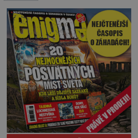
nepřítele přesvědčili, že uvnitř města je jídla stále
dost. Čas pracuje pro obléhatele. Ve městě ubývají
zásoby a každý den znamená další porci strádá