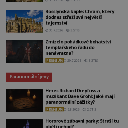
Rosslynská kaple: Chrám, který
dodnes střeží svá největší
tajemství
30.7.2026
3.5TIS
Zmizelo pohádkové bohatství
templářského řádu do
nenávratna?
PREMIUM
29.7.2026
3.3TIS
Paranormální jevy
Herec Richard Dreyfuss a
muzikant Dave Grohl: Jaké mají
paranormální zážitky?
PREMIUM
5.8.2026
2.7TIS
Hororové zábavní parky: Straší tu
oběti nehod?