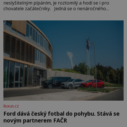
neslyšitelným pípáním, je roztomilý a hodí se i pro
chovatele začátečníky. Jedná se o nenáročného
klidného ptáčka, který většinu dne jen posedává. Hodně
času tráví na zemi, kde sbírá zbytky semínek Jeho
domovinou je prakticky celá Austrálie s výjimkou
pobřežní oblasti.
iluxus.cz
Ford dává český fotbal do pohybu. Stává se
novým partnerem FAČR