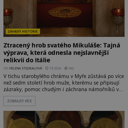
ZÁHADY HISTORIE
Ztracený hrob svatého Mikuláše: Tajná
výprava, která odnesla nejslavnější
relikvii do Itálie
OD
HELENA STEJSKALOVÁ
7.8.2026
962
V tichu starobylého chrámu v Myře zůstává po více
než sedm století hrob muže, kterému se připisují
zázraky, pomoc chudým i záchrana námořníků v
bouřích. Pak ale přichází rok 1087 a klidné místo
ZOBRAZIT VÍCE
se mění v dějiště podivné noční výpravy. Skupina
italských námořníků otevírá hrob svatého
Mikuláše a odváží jeho ostatky přes moře do Bari.
Je to zbožná záchrana před nebezpečím, nebo