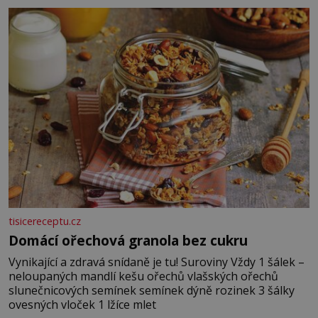
posypání Postup: Oddělte žloutky od bílků. Žloutky
vyšlehejte s cukrem do světlé pěny a postupně do nich
vmíchejte mascarpone, aby vznikl hladký
tisicereceptu.cz
Domácí ořechová granola bez cukru
Vynikající a zdravá snídaně je tu! Suroviny Vždy 1 šálek –
neloupaných mandlí kešu ořechů vlašských ořechů
slunečnicových semínek semínek dýně rozinek 3 šálky
ovesných vloček 1 lžíce mlet