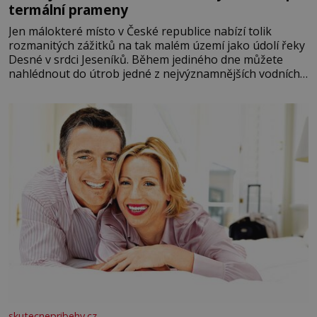
termální prameny
Jen málokteré místo v České republice nabízí tolik
rozmanitých zážitků na tak malém území jako údolí řeky
Desné v srdci Jeseníků. Během jediného dne můžete
nahlédnout do útrob jedné z nejvýznamnějších vodních
elektráren v Evropě, vydat se na horské hřebeny, projet
se na koloběžce a den zakončit poznáváním památek ve
Velkých Losinách nebo v termálním
skutecnepribehy.cz