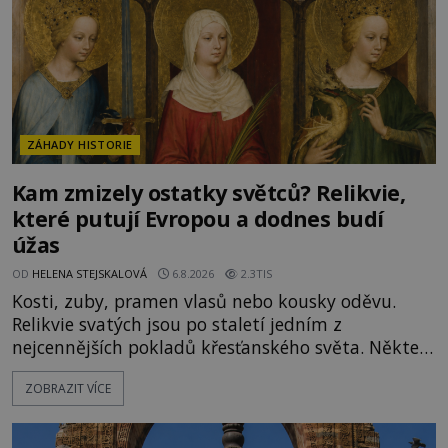
promyšlená krádež,
ZÁHADY HISTORIE
Kam zmizely ostatky světců? Relikvie,
které putují Evropou a dodnes budí
úžas
OD
HELENA STEJSKALOVÁ
6.8.2026
2.3TIS
Kosti, zuby, pramen vlasů nebo kousky oděvu.
Relikvie svatých jsou po staletí jedním z
nejcennějších pokladů křesťanského světa. Některé
mají pečlivě doloženou historii, jiné provází
ZOBRAZIT VÍCE
záhady, krádeže i nečekané objevy. Jejich osudy
připomínají dobrodružné romány, přesto se opírají
o skutečné historické události. Ve středověké