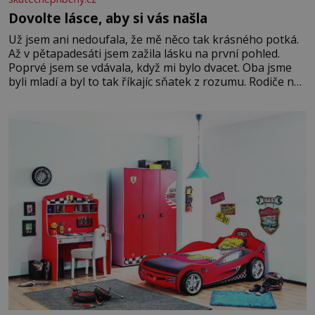
Dovolte lásce, aby si vás našla
Už jsem ani nedoufala, že mě něco tak krásného potká.
Až v pětapadesáti jsem zažila lásku na první pohled.
Poprvé jsem se vdávala, když mi bylo dvacet. Oba jsme
byli mladí a byl to tak říkajíc sňatek z rozumu. Rodiče nás
dali dohromady, Toník byl dobře zaopatřený mladý muž.
Manželství nám oběma moc nesvědčilo, brzy jsme zjistili,
že