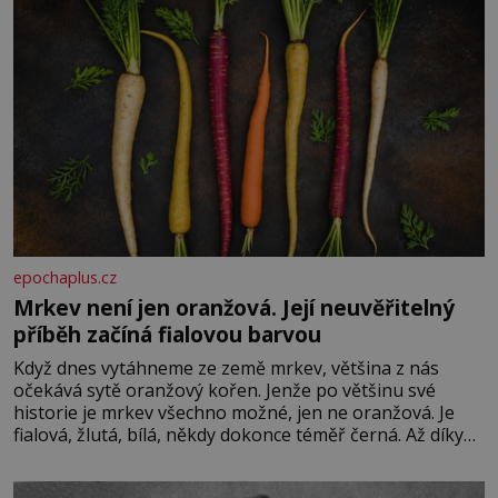
epochaplus.cz
Mrkev není jen oranžová. Její neuvěřitelný
příběh začíná fialovou barvou
Když dnes vytáhneme ze země mrkev, většina z nás
očekává sytě oranžový kořen. Jenže po většinu své
historie je mrkev všechno možné, jen ne oranžová. Je
fialová, žlutá, bílá, někdy dokonce téměř černá. Až díky
stovkám let pečlivého šlechtění se z ní stává zelenina,
bez které si českou zahradu ani nedokážeme představit.