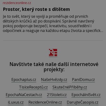
rezidenceonline.cz
Prostor, který roste s dítětem
Je to svět, který se vyvíjí a proměňuje od prvních
dětských krůčků až po dospívání. Správně navržený
pokoj podporuje bezpečí, kreativitu, soustředění i
odpočinek a reaguje na každou etapu života a specifické
potřeby dítěte. Pro nejmenší je klíčová jednoduchost,
měkkost a bezpečí, proto by pokoj miminka měl působit
především klidně a útulně. Předškolní věk je
Navštivte také naše další internetové
projekty:
Epochaplus.cz
NašeHvězdy.cz
PaníDomu.cz
TisíceReceptů.cz
SkutečnéPříběhy.cz
EpochaNaCestach.cz
21Stoleti.cz
EpochálníSvět.cz
iLuxus.cz
RezidenceOnline.cz
DarujteČasopis.cz