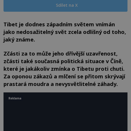
Sdílet na X
Tibet je dodnes západním světem vnímán
jako nedosažitelný svět zcela odlišný od toho,
jaký známe.
Zčásti za to může jeho dřívější uzavřenost,
zčásti také současná politická situace v Číně,
které je jakákoliv zmínka o Tibetu proti chuti.
Za oponou zákazů a mlčení se přitom skrývají
prastará moudra a nevysvětlitelné záhady.
Reklama