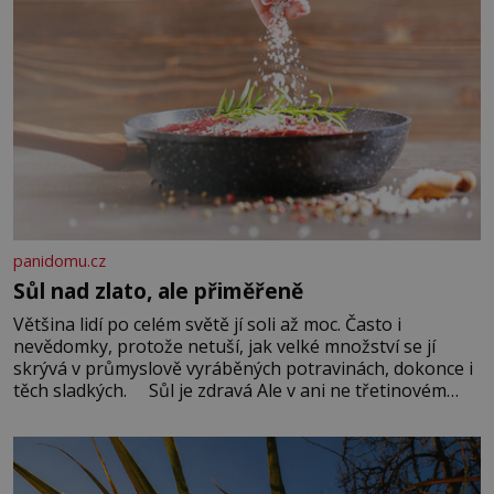
panidomu.cz
Sůl nad zlato, ale přiměřeně
Většina lidí po celém světě jí soli až moc. Často i
nevědomky, protože netuší, jak velké množství se jí
skrývá v průmyslově vyráběných potravinách, dokonce i
těch sladkých. Sůl je zdravá Ale v ani ne třetinovém
množství, než je pro většinu populace běžné. Její
základní složky– sodík a chlór – jsou zásadní pro
správné hospodaření