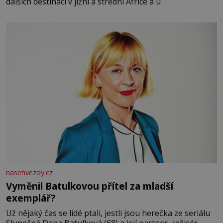
dalších destinací v jižní a střední Africe a u
nasehvezdy.cz
Vyměnil Batulkovou přítel za mladší
exemplář?
Už nějaký čas se lidé ptali, jestli jsou herečka ze seriálu
Slunečná Dana Batulková (68) a její partner, režisér