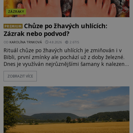
ZÁZRAKY
Chůze po žhavých uhlících:
PREMIUM
Zázrak nebo podvod?
OD
KAROLÍNA TRNKOVÁ
4.8.2026
2.6TIS
Rituál chůze po žhavých uhlících je zmiňován i v
Bibli, první zmínky ale pochází už z doby železné.
Dnes je využíván nejrůznějšími šamany k nalezení
spirituální síly či vnitřního klidu. Jak funguje a proč
ZOBRAZIT VÍCE
si při něm člověk nepopálí nohy, což bylo
objektivně dokázáno? Je na něm i něco
nadpřirozeného? Histori