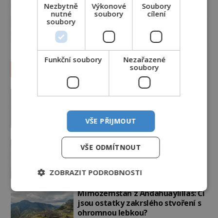
Nezbytně
Výkonové
Soubory
nutné
soubory
cílení
soubory
Funkční soubory
Nezařazené
soubory
Vesmír a technologie
Podivné události roku 2023: Jsou
Američané v obležení UFO?
PREMIUM
27.7.2026
3.5TIS
VŠE PŘIJMOUT
Nad australským městem
VŠE ODMÍTNOUT
„tančila“ záhadná světla
PREMIUM
4.7.2026
3.4TIS
ZOBRAZIT PODROBNOSTI
Mimozemšťan z Andahuaylillas: Čí
jsou ostatky zakrslého stvoření s
ohromnou lebkou?