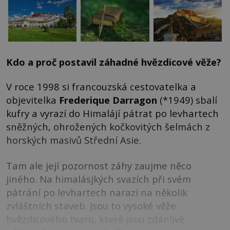
Kdo a proč postavil záhadné hvězdicové věže?
V roce 1998 si francouzská cestovatelka a
objevitelka
Frederique Darragon
(*1949) sbalí
kufry a vyrazí do Himalájí pátrat po levhartech
sněžných, ohrožených kočkovitých šelmách z
horských masivů Střední Asie.
Tam ale její pozornost záhy zaujme něco
jiného. Na himalásjkých svazích při svém
pátrání po levhartech narazí na několik
zvláštních staveb. Jsou to vysoké věže
hvězdicového tvaru, které jsou zdánlivě