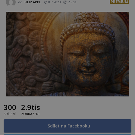
PREMIUM
od
FILIP APPL
8.7.2023
2.9tis
300
2.9tis
SDÍLENÍ
ZOBRAZENÍ
Sdílet na Facebooku