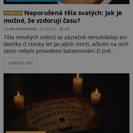
Neporušená těla svatých: Jak je
PREMIUM
možné, že vzdorují času?
OD
EVA SOUKUPOVÁ
6.8.2026
480
Těla mnohých světců se zázračně nerozkládají ani
desítky či stovky let po jejich smrti, ačkoliv na nich
často nebylo provedeno balzamování či jiné
pokusy o konzervaci. Neporušené ostatky bývají
ZOBRAZIT VÍCE
považovány za důkaz svatosti zemřelých. Jaké
tajemné síly těla významných náboženských
osobností ochraňují? Na hřbitově u kláštera
Milosrdných