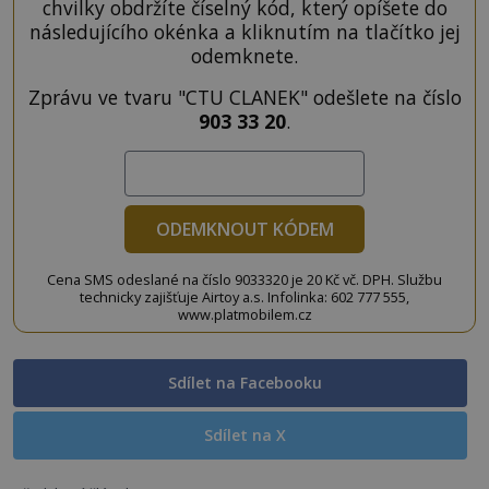
chvilky obdržíte číselný kód, který opíšete do
následujícího okénka a kliknutím na tlačítko jej
odemknete.
Zprávu ve tvaru "CTU CLANEK" odešlete na číslo
903 33 20
.
ODEMKNOUT KÓDEM
Cena SMS odeslané na číslo 9033320 je 20 Kč vč. DPH. Službu
technicky zajišťuje Airtoy a.s. Infolinka: 602 777 555,
www.platmobilem.cz
Sdílet na Facebooku
Sdílet na X