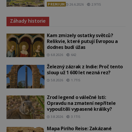
PREMIUM
26.6.2026
2.9TIS
Záhady historie
Kam zmizely ostatky světců?
Relikvie, které putují Evropou a
dodnes budí úžas
6.8.2026
642
Železný zázrak z Indie: Proč tento
sloup už 1 600 let nezná rez?
5.8.2026
1.7TIS
Zrod legend o válečné lsti:
Opravdu na zmatení nepřítele
vypouštěli vypasené králíky?
3.8.2026
3.1TIS
Mapa Piriho Reise: Zakázané