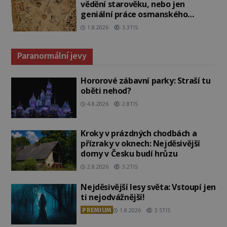
vědění starověku, nebo jen
geniální práce osmanského
admirála?
1.8.2026
3.3TIS
Paranormální jevy
Hororové zábavní parky: Straší tu
oběti nehod?
4.8.2026
2.8TIS
Kroky v prázdných chodbách a
přízraky v oknech: Nejděsivější
domy v Česku budí hrůzu
2.8.2026
3.2TIS
Nejděsivější lesy světa: Vstoupí jen
ti nejodvážnější!
PREMIUM
1.8.2026
3.5TIS