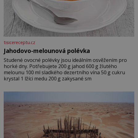
tisicereceptu.cz
Jahodovo-melounová polévka
Studené ovocné polévky jsou ideálním osvěžením pro
horké dny. Potřebujete 200 g jahod 600 g žlutého
melounu 100 ml sladkého dezertního vína 50 g cukru
krystal 1 lžíci medu 200 g zakysané sm