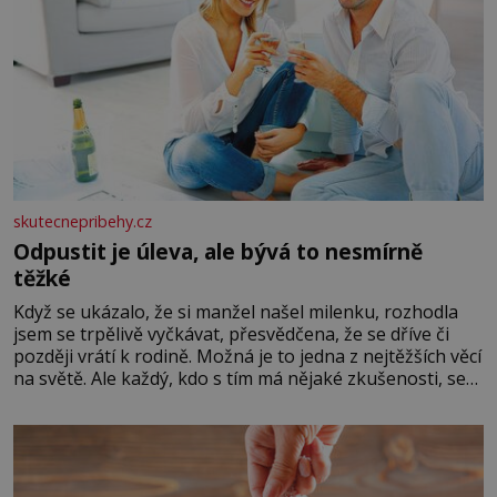
skutecnepribehy.cz
Odpustit je úleva, ale bývá to nesmírně
těžké
Když se ukázalo, že si manžel našel milenku, rozhodla
jsem se trpělivě vyčkávat, přesvědčena, že se dříve či
později vrátí k rodině. Možná je to jedna z nejtěžších věcí
na světě. Ale každý, kdo s tím má nějaké zkušenosti, se
zapřísahá, že pokud odpustíte, znatelně se vám uleví.
Když se ke mně doneslo, že si manžel pořídil milenku,