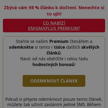
náhodně rozesety v okolí.
Zbývá vám 98
%
článku k dočtení. Nenechte si
to ujít!
CO NABÍZÍ
ENIGMAPLUS PREMIUM?
Staňte se naším
Premium
čtenářem a
odemkněte
si tento i
tisíce
dalších
skvělých
článků
.
Navíc od nás obdržíte i celou řadu
hodnotných bonusů
!
ODEMKNOUT ČLÁNEK
Pokud si přejete odemknout pouze tento článek,
můžete tak učinit zasláním jediné SMS. Během