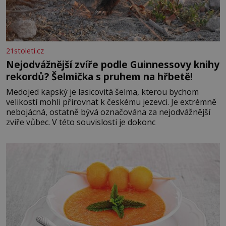
21stoleti.cz
Nejodvážnější zvíře podle Guinnessovy knihy
rekordů? Šelmička s pruhem na hřbetě!
Medojed kapský je lasicovitá šelma, kterou bychom
velikostí mohli přirovnat k českému jezevci. Je extrémně
nebojácná, ostatně bývá označována za nejodvážnější
zvíře vůbec. V této souvislosti je dokonc