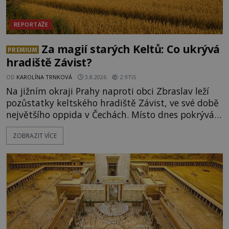
REPORTÁŽE
Za magií starých Keltů: Co ukrývá
PREMIUM
hradiště Závist?
OD
KAROLÍNA TRNKOVÁ
3.8.2026
2.9TIS
Na jižním okraji Prahy naproti obci Zbraslav leží
pozůstatky keltského hradiště Závist, ve své době
největšího oppida v Čechách. Místo dnes pokrývá
les, zbytky po kdysi monumentálním hradišti jsou
ZOBRAZIT VÍCE
ale v terénu patrné stále. Co dalšího tu po Keltech
zůstalo? Prozkoumejte to spolu s ENIGMOU! Na
vrch Hr