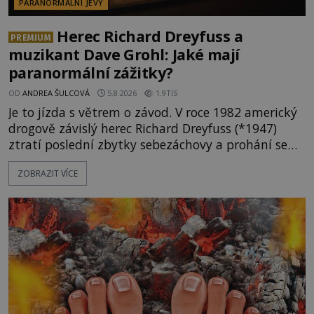
PARANORMÁLNÍ JEVY
Herec Richard Dreyfuss a
PREMIUM
muzikant Dave Grohl: Jaké mají
paranormální zážitky?
OD
ANDREA ŠULCOVÁ
5.8.2026
1.9TIS
Je to jízda s větrem o závod. V roce 1982 americký
drogově závislý herec Richard Dreyfuss (*1947)
ztratí poslední zbytky sebezáchovy a prohání se
po silnicích ve svém mercedesu jako utržený ze
ZOBRAZIT VÍCE
řetězu. Vše vyvrcholí katastrofou, když to Dreyfuss
napálí v plné rychlosti do stromu! Policie ve vraku
následně nalezne schovaný kokain. Tímto
momentem se slavnému