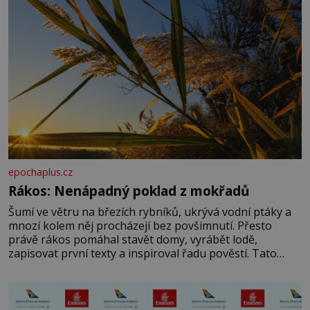
epochaplus.cz
Rákos: Nenápadný poklad z mokřadů
Šumí ve větru na březích rybníků, ukrývá vodní ptáky a
mnozí kolem něj procházejí bez povšimnutí. Přesto
právě rákos pomáhal stavět domy, vyrábět lodě,
zapisovat první texty a inspiroval řadu pověstí. Tato
skromná, ale užitečná rostlina provází člověka už tisíce
let. Většina lidí vnímá rákos jen jako obyčejnou kulisu
letního koupání. Stačí se však podívat