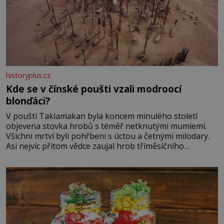
historyplus.cz
Kde se v čínské poušti vzali modroocí
blonďáci?
V poušti Taklamakan byla koncem minulého století
objevena stovka hrobů s téměř netknutými mumiemi.
Všichni mrtví byli pohřbeni s úctou a četnými milodary.
Asi nejvíc přitom vědce zaujal hrob tříměsíčního
chlapečka s modrou filcovou čapkou, z níž se draly
blonďaté vlásky. Fakt, že jsou těla dávných lidí nesmírně
dobře zachovalá, přičítají odborníci zdejším klimatickým
podmínkám. Sucho, prosolené písky a extrémně