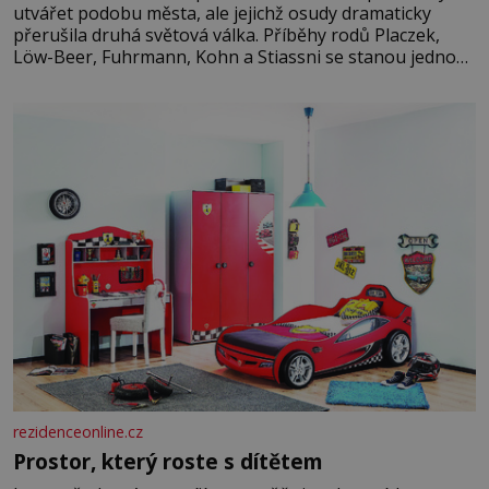
utvářet podobu města, ale jejichž osudy dramaticky
přerušila druhá světová válka. Příběhy rodů Placzek,
Löw-Beer, Fuhrmann, Kohn a Stiassni se stanou jednou
z hlavních dramaturgických linií festivalu židovské
kultury ŠTETL FEST 2026. Některé návraty nejsou
jednoduché. Místa, která si člověk pamatuje z rodinných
vyprávění, už dávno
rezidenceonline.cz
Prostor, který roste s dítětem