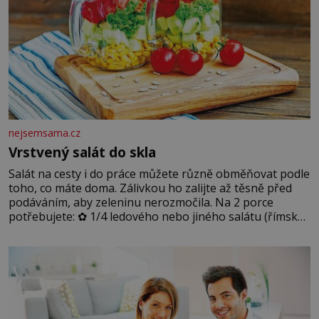
nejsemsama.cz
Vrstvený salát do skla
Salát na cesty i do práce můžete různě obměňovat podle
toho, co máte doma. Zálivkou ho zalijte až těsně před
podáváním, aby zeleninu nerozmočila. Na 2 porce
potřebujete: ✿ 1/4 ledového nebo jiného salátu (římský
salát, polníček…) ✿ 1 malá konzerva kukuřice ✿ ½
okurky ✿ 2 rajčata Zálivka: ✿ 4 lžíce olivového oleje ✿ 1
lžíci citronové šťávy ✿ ½ stroužku