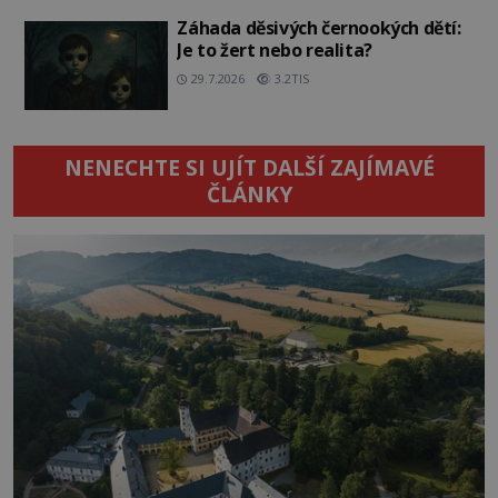
Záhada děsivých černookých dětí:
Je to žert nebo realita?
29.7.2026
3.2TIS
NENECHTE SI UJÍT DALŠÍ ZAJÍMAVÉ
ČLÁNKY