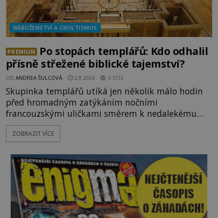
NÁBOŽENSTVÍ A OKULTISMUS
Po stopách templářů: Kdo odhalil
PREMIUM
přísně střežené biblické tajemství?
OD
ANDREA ŠULCOVÁ
2.8.2026
3.5TIS
Skupinka templářů utíká jen několik málo hodin
před hromadným zatýkáním nočními
francouzskými uličkami směrem k nedalekému
přístavu. Jeden z nich má přes ramena ranec s
ZOBRAZIT VÍCE
tajemným obsahem. Kapitán lodi už na ně čeká.
„Dejte to do podpalubí a připravte se. Za chvíli
vyplouváme,“ sdělí jim. „Kam máme namířeno,
kapitáne?“ zeptá se ho jeden z templářů. „Do Sk