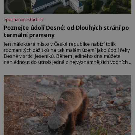
epochanacestach.cz
Poznejte údolí Desné: od Dlouhých strání po
termální prameny
Jen málokteré místo v České republice nabízí tolik
rozmanitých zážitků na tak malém území jako údolí řeky
Desné v srdci Jeseníků. Během jediného dne můžete
nahlédnout do útrob jedné z nejvýznamnějších vodních
elektráren v Evropě, vydat se na horské hřebeny, projet
se na koloběžce a den zakončit poznáváním památek ve
Velkých Losinách nebo v termálním