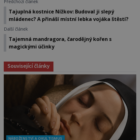
Předchozí článek
Tajuplná kostnice Nížkov: Budoval ji slepý
mládenec? A přináší místní lebka vojáka štěstí?
Další článek
Tajemná mandragora, čarodějný kořen s
magickými účinky
Související články
NÁBOŽENSTVÍ A OKULTISMUS