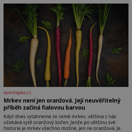
Je to opravdu tak, s věkem jako kdyby se paměť
rozhodla stávkovat. Cvičte
epochaplus.cz
Mrkev není jen oranžová. Její neuvěřitelný
příběh začíná fialovou barvou
Když dnes vytáhneme ze země mrkev, většina z nás
očekává sytě oranžový kořen. Jenže po většinu své
historie je mrkev všechno možné, jen ne oranžová. Je