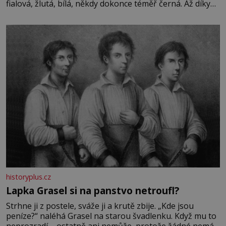
fialová, žlutá, bílá, někdy dokonce téměř černá. Až díky
stovkám let pečlivého šlechtění se z ní stává zelenina,
bez které si českou zahradu ani nedokážeme představit.
Její příběh je
historyplus.cz
Lapka Grasel si na panstvo netroufl?
Strhne ji z postele, sváže ji a krutě zbije. „Kde jsou
peníze?“ naléhá Grasel na starou švadlenku. Když mu to
neprozradí – ostatně ani nemůže, protože žádné nemá,