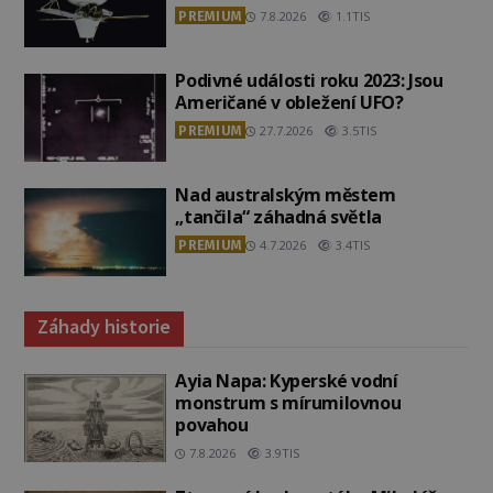
PREMIUM
7.8.2026
1.1TIS
Podivné události roku 2023: Jsou
Američané v obležení UFO?
PREMIUM
27.7.2026
3.5TIS
Nad australským městem
„tančila“ záhadná světla
PREMIUM
4.7.2026
3.4TIS
Záhady historie
Ayia Napa: Kyperské vodní
monstrum s mírumilovnou
povahou
7.8.2026
3.9TIS