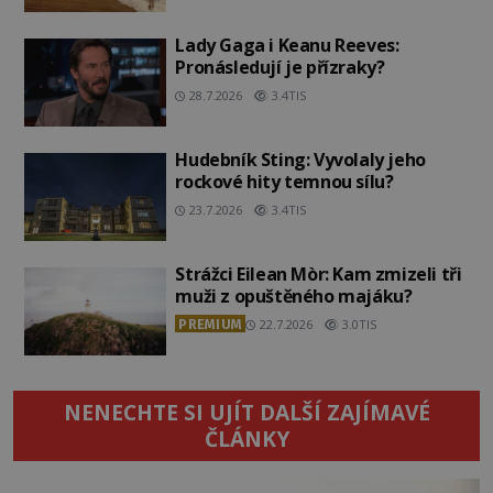
Lady Gaga i Keanu Reeves:
Pronásledují je přízraky?
28.7.2026
3.4TIS
Hudebník Sting: Vyvolaly jeho
rockové hity temnou sílu?
23.7.2026
3.4TIS
Strážci Eilean Mòr: Kam zmizeli tři
muži z opuštěného majáku?
PREMIUM
22.7.2026
3.0TIS
NENECHTE SI UJÍT DALŠÍ ZAJÍMAVÉ
ČLÁNKY