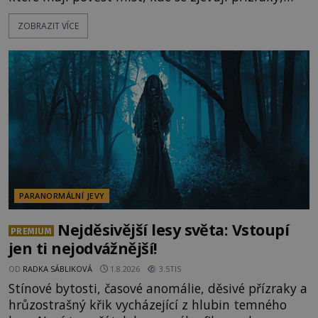
ozývají nevysvětlitelné zvuky nebo se dějí podivné
ZOBRAZIT VÍCE
jevy. Zatímco historici většinou hledají racionální
vysvětlení, záhadologové upozorňují, že některé
lokality vykazují nápadně podobná svědectví po
celé generace. A právě tato opakující se svědectví
ud
PARANORMÁLNÍ JEVY
Nejděsivější lesy světa: Vstoupí
PREMIUM
jen ti nejodvážnější!
OD
RADKA SÁBLIKOVÁ
1.8.2026
3.5TIS
Stínové bytosti, časové anomálie, děsivé přízraky a
hrůzostrašný křik vycházející z hlubin temného