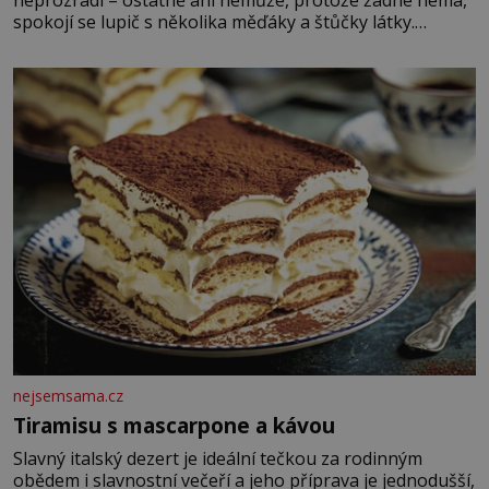
spokojí se lupič s několika měďáky a štůčky látky.
Zraněná žena pár dní nato umírá. Je to muž nebývale
krutý. Jeho činy budí hrůzu ještě dlouho po jeho smrti
nejsemsama.cz
Tiramisu s mascarpone a kávou
Slavný italský dezert je ideální tečkou za rodinným
obědem i slavnostní večeří a jeho příprava je jednodušší,