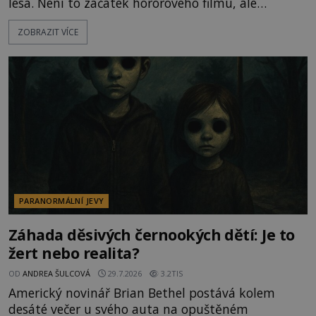
lesa. Není to začátek hororového filmu, ale
události, které popisují návštěvníci lesů, které jsou
ZOBRAZIT VÍCE
označovány jako nejděsivější na světě. Lidé bydlící
v jejich blízkosti se jim i za bílého dne obloukem
vyhýbají! Už jste o těchto lesích slyšeli? A odvážili
byste se je navštívit? [gallery ids="17
PARANORMÁLNÍ JEVY
Záhada děsivých černookých dětí: Je to
žert nebo realita?
OD
ANDREA ŠULCOVÁ
29.7.2026
3.2TIS
Americký novinář Brian Bethel postává kolem
desáté večer u svého auta na opuštěném