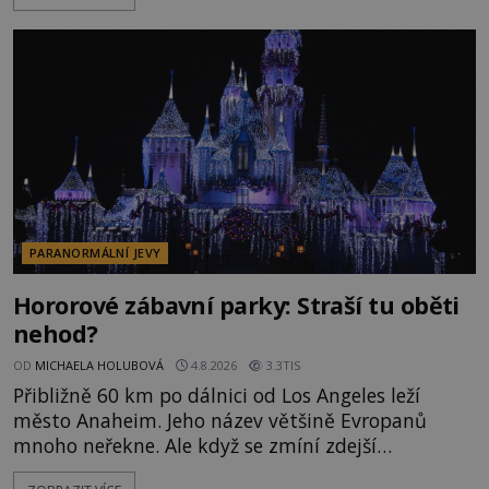
napálí v plné rychlosti do stromu! Policie ve vraku
následně nalezne schovaný kokain. Tímto
momentem se slavnému
PARANORMÁLNÍ JEVY
Hororové zábavní parky: Straší tu oběti
nehod?
OD
MICHAELA HOLUBOVÁ
4.8.2026
3.3TIS
Přibližně 60 km po dálnici od Los Angeles leží
město Anaheim. Jeho název většině Evropanů
mnoho neřekne. Ale když se zmíní zdejší
Disneyland, je hned jasno. Zábavní park vyroste na