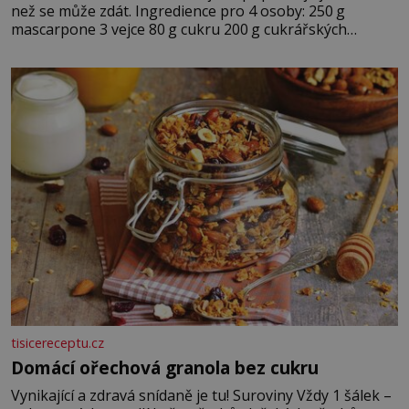
než se může zdát. Ingredience pro 4 osoby: 250 g
mascarpone 3 vejce 80 g cukru 200 g cukrářských
piškotů 250 ml silné kávy 2 lžíce amaretta kakao na
posypání Postup: Oddělte žloutky od bílků. Žloutky
vyšlehejte s cukrem do světlé pěny a postupně do nich
vmíchejte mascarpone, aby vznikl hladký
tisicereceptu.cz
Domácí ořechová granola bez cukru
Vynikající a zdravá snídaně je tu! Suroviny Vždy 1 šálek –