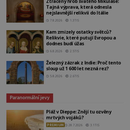
Ztracený hrob svatého Mikuláše:
Tajná výprava, která odnesla
nejslavnější relikvii do Itálie
7.8.2026
1.3TIS
Kam zmizely ostatky světců?
Relikvie, které putují Evropou a
dodnes budí úžas
6.8.2026
2.5TIS
Železný zázrak z Indie: Proč tento
sloup už 1 600 let nezná rez?
5.8.2026
2.6TIS
Paranormální jevy
Pláž v Dieppe: Znějí tu ozvěny
mrtvých vojáků?
PREMIUM
28.7.2026
3.1TIS