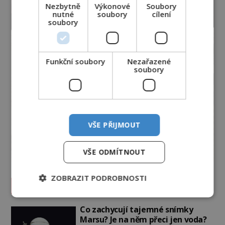
Nezbytně
Výkonové
Soubory
nutné
soubory
cílení
soubory
Funkční soubory
Nezařazené
soubory
VŠE PŘIJMOUT
VŠE ODMÍTNOUT
ZOBRAZIT PODROBNOSTI
Vesmír a technologie
Co zachycují tajemné snímky
Marsu? Je na něm přeci jen voda?