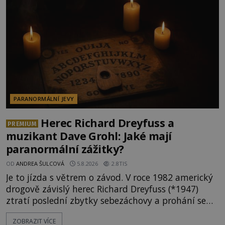
PARANORMÁLNÍ JEVY
Herec Richard Dreyfuss a
PREMIUM
muzikant Dave Grohl: Jaké mají
paranormální zážitky?
OD
ANDREA ŠULCOVÁ
5.8.2026
2.8TIS
Je to jízda s větrem o závod. V roce 1982 americký
drogově závislý herec Richard Dreyfuss (*1947)
ztratí poslední zbytky sebezáchovy a prohání se
po silnicích ve svém mercedesu jako utržený ze
ZOBRAZIT VÍCE
řetězu. Vše vyvrcholí katastrofou, když to Dreyfuss