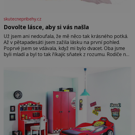
skutecnepribehy.cz
Dovolte lásce, aby si vás našla
Už jsem ani nedoufala, že mě něco tak krásného potká.
Až v pětapadesáti jsem zažila lásku na první pohled.
Poprvé jsem se vdávala, když mi bylo dvacet. Oba jsme
byli mladí a byl to tak říkajíc sňatek z rozumu. Rodiče nás
dali dohromady, Toník byl dobře zaopatřený mladý muž.
Manželství nám oběma moc nesvědčilo, brzy jsme zjistili,
že