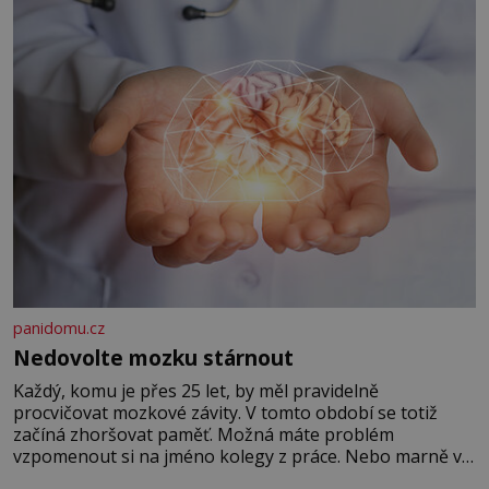
panidomu.cz
Nedovolte mozku stárnout
Každý, komu je přes 25 let, by měl pravidelně
procvičovat mozkové závity. V tomto období se totiž
začíná zhoršovat paměť. Možná máte problém
vzpomenout si na jméno kolegy z práce. Nebo marně v
paměti lovíte název knížky, kterou jste nedávno přečetli.