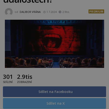
PREMIUM
od
DALIBOR VRÁNA
1.7.2024
2.9tis
301
2.9tis
SDÍLENÍ
ZOBRAZENÍ
Sdílet na Facebooku
Sdílet na X