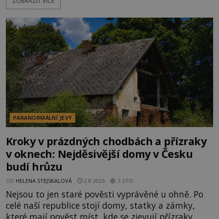
ZOBRAZIT VÍCE
poklidném místě bývalého sadu pomerančovníků.
Klid tu teď rozhodně nepanuje, park navštíví
kolem 17 000 000 zábavychtivých lidí ročně. A ač je
velká snaha to utajit, někteří z
PARANORMÁLNÍ JEVY
Kroky v prázdných chodbách a přízraky
v oknech: Nejděsivější domy v Česku
budí hrůzu
OD
HELENA STEJSKALOVÁ
2.8.2026
3.3TIS
Nejsou to jen staré pověsti vyprávěné u ohně. Po
celé naší republice stojí domy, statky a zámky,
které mají pověst míst, kde se zjevují přízraky,