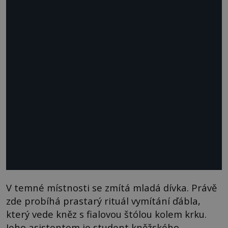
V temné místnosti se zmítá mladá dívka. Právě
zde probíhá prastarý rituál vymítání ďábla,
který vede kněz s fialovou štólou kolem krku.
Jeho asistentem je student kněžského