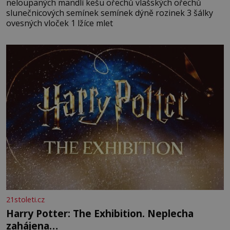
neloupaných mandlí kešu ořechů vlašských ořechů
slunečnicových semínek semínek dýně rozinek 3 šálky
ovesných vloček 1 lžíce mlet
21stoleti.cz
Harry Potter: The Exhibition. Neplecha
zahájena…