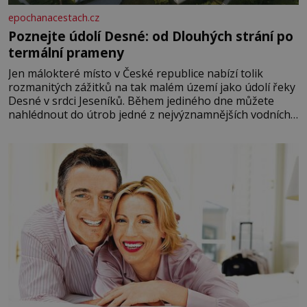
epochanacestach.cz
Poznejte údolí Desné: od Dlouhých strání po
termální prameny
Jen málokteré místo v České republice nabízí tolik
rozmanitých zážitků na tak malém území jako údolí řeky
Desné v srdci Jeseníků. Během jediného dne můžete
nahlédnout do útrob jedné z nejvýznamnějších vodních
elektráren v Evropě, vydat se na horské hřebeny, projet
se na koloběžce a den zakončit poznáváním památek ve
Velkých Losinách nebo v termálním