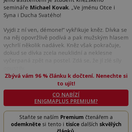
semináře
Michael Kovak
. „Ve jménu Otce i
Syna i Ducha Svatého!
Vyjdi z ní ven, démone!“ vykřikuje kněz. Dívka se
na něj opovržlivě podívá a pak mužským hlasem
vychrlí několik nadávek. Kněz však pokračuje,
dokud se dívka zcela neuklidní a neklesne
vyčerpaná zpět na postel. Zdá se, že jí zlé síly
opustily.
Zbývá vám 96
%
článku k dočtení. Nenechte si
to ujít!
CO NABÍZÍ
ENIGMAPLUS PREMIUM?
Staňte se naším
Premium
čtenářem a
odemkněte
si tento i
tisíce
dalších
skvělých
článků
.