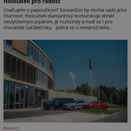
Holoubek pro radost
Uvažujete o papouškovi? Sousedům by mohla vadit jeho
hlučnost. Holoubek diamantový komunikuje téměř
neslyšitelným pípáním, je roztomilý a hodí se i pro
chovatele začátečníky. Jedná se o nenáročného
klidného ptáčka, který většinu dne jen posedává. Hodně
času tráví na zemi, kde sbírá zbytky semínek Jeho
domovinou je prakticky celá Austrálie s výjimkou
pobřežní oblasti.
iluxus.cz