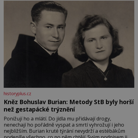
měkkost a bezpečí, proto by pokoj miminka měl působit
především klidně a útulně. Předškolní věk je
historyplus.cz
Kněz Bohuslav Burian: Metody StB byly horší
než gestapácké trýznění
Ponižují ho a mlátí. Do jídla mu přidávají drogy,
nenechají ho pořádně vyspat a smrtí vyhrožují i jeho
nejbližším. Burian kruté týrání nevydrží a estébákům
podepíše všechno, co po něm chtějí. Svým podpisem jim