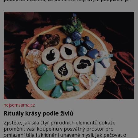
potvrdí také to, že na něj během výslechů nikdo nevyvíjel
fyzický ani psychický nátlak. Syn brněnského řezníka
chce být knězem a
nejsemsama.cz
Rituály krásy podle živlů
Zjistěte, jak síla čtyř přírodních elementů dokáže
proměnit vaši koupelnu v posvátný prostor pro
omlazení těla i zklidnění unavené mysli. Jak pečovat o