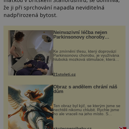
že ji při sprchování napadla neviditelná
nadpřirozená bytost.
Neinvazivní léčba nejen
Parkinsonovy choroby
pomocí ultrazvukové
„helmy“
Ke zmírnění třesu, který doprovází
Parkinsonovu chorobu, je využívána
hluboká mozková stimulace, která
však vyžaduje vysoce invazivní
zákrok. Ultrazvuk zase není vhodný
k dostatečně přesnému zacílení ...
21stoleti.cz
Obraz s andělem chrání náš
dům
Ten obraz byl kýč, se kterým jsme se
nechtěli nikomu chlubit. Rychle jsme
ho ale vraceli na jeho místo. S
manželem Vaškem jsme si pořídili
chaloupku, takový domek na severu
Čech, kde jsme si naplánova...
skutecnepribehy.cz