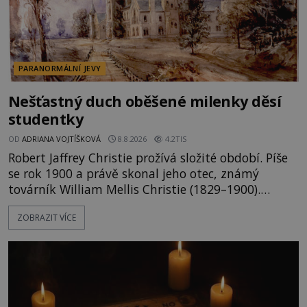
PARANORMÁLNÍ JEVY
Nešťastný duch oběšené milenky děsí
studentky
OD
ADRIANA VOJTÍŠKOVÁ
8.8.2026
4.2TIS
Robert Jaffrey Christie prožívá složité období. Píše
se rok 1900 a právě skonal jeho otec, známý
továrník William Mellis Christie (1829–1900).
Smutná událost je ale doprovázena ohromným
ZOBRAZIT VÍCE
dědictvím... Robertu připadne rodinné sídlo v
Torontu. Takový majetek skýtá řadu výhod, avšak
ta, na niž přijde Robert, by jen tak někoho
nenapadla. N