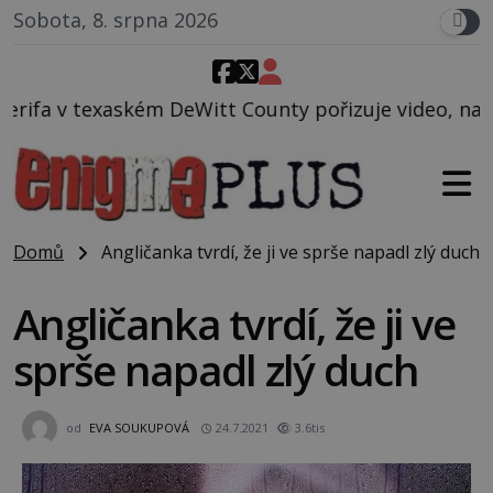
Sobota, 8. srpna 2026
itt County pořizuje video, na kterém před jeho voze
Domů
Angličanka tvrdí, že ji ve sprše napadl zlý duch
Angličanka tvrdí, že ji ve
sprše napadl zlý duch
od
EVA SOUKUPOVÁ
24.7.2021
3.6tis