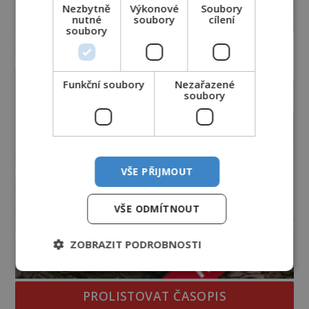
vyhýbají! Už jste o těchto lesích slyšeli? A odvážili
Nezbytně
Výkonové
Soubory
nutné
soubory
cílení
byste se je navštívit? [gallery ids="17
soubory
Funkční soubory
Nezařazené
soubory
VŠE PŘIJMOUT
VŠE ODMÍTNOUT
ZOBRAZIT PODROBNOSTI
PROLISTOVAT ČASOPIS