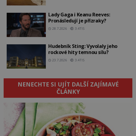
Lady Gaga i Keanu Reeves:
Pronásledují je přízraky?
28.7.2026
3.4TIS
Hudebník Sting: Vyvolaly jeho
rockové hity temnou sílu?
23.7.2026
3.4TIS
NENECHTE SI UJÍT DALŠÍ ZAJÍMAVÉ
ČLÁNKY