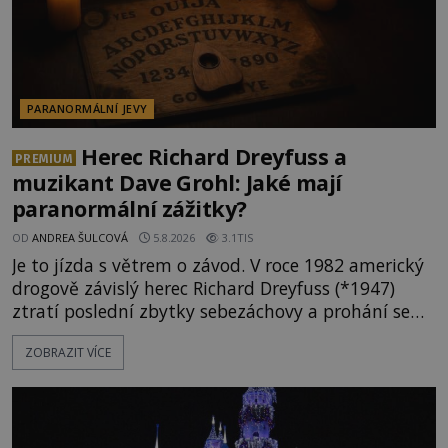
PARANORMÁLNÍ JEVY
Herec Richard Dreyfuss a
PREMIUM
muzikant Dave Grohl: Jaké mají
paranormální zážitky?
OD
ANDREA ŠULCOVÁ
5.8.2026
3.1TIS
Je to jízda s větrem o závod. V roce 1982 americký
drogově závislý herec Richard Dreyfuss (*1947)
ztratí poslední zbytky sebezáchovy a prohání se
po silnicích ve svém mercedesu jako utržený ze
ZOBRAZIT VÍCE
řetězu. Vše vyvrcholí katastrofou, když to Dreyfuss
napálí v plné rychlosti do stromu! Policie ve vraku
následně nalezne schovaný kokain. Tímto
momentem se slavnému