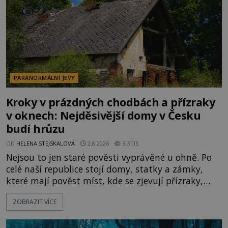
PARANORMÁLNÍ JEVY
Kroky v prázdných chodbách a přízraky
v oknech: Nejděsivější domy v Česku
budí hrůzu
OD
HELENA STEJSKALOVÁ
2.8.2026
3.3TIS
Nejsou to jen staré pověsti vyprávěné u ohně. Po
celé naší republice stojí domy, statky a zámky,
které mají pověst míst, kde se zjevují přízraky,
ozývají nevysvětlitelné zvuky nebo se dějí podivné
ZOBRAZIT VÍCE
jevy. Zatímco historici většinou hledají racionální
vysvětlení, záhadologové upozorňují, že některé
lokality vykazují nápadně podobná svědectví po