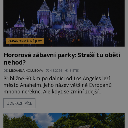
PARANORMÁLNÍ JEVY
Hororové zábavní parky: Straší tu oběti
nehod?
OD
MICHAELA HOLUBOVÁ
4.8.2026
3.5TIS
Přibližně 60 km po dálnici od Los Angeles leží
město Anaheim. Jeho název většině Evropanů
mnoho neřekne. Ale když se zmíní zdejší
Disneyland, je hned jasno. Zábavní park vyroste na
ZOBRAZIT VÍCE
poklidném místě bývalého sadu pomerančovníků.
Klid tu teď rozhodně nepanuje, park navštíví
kolem 17 000 000 zábavychtivých lidí ročně. A ač je
velká snaha to utajit, někteří z