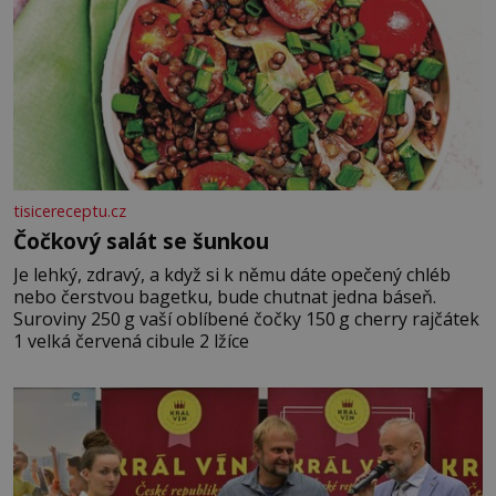
tisicereceptu.cz
Čočkový salát se šunkou
Je lehký, zdravý, a když si k němu dáte opečený chléb
nebo čerstvou bagetku, bude chutnat jedna báseň.
Suroviny 250 g vaší oblíbené čočky 150 g cherry rajčátek
1 velká červená cibule 2 lžíce