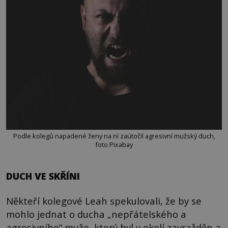
Podle kolegů napadené ženy na ní zaútočil agresivní mužský duch,
foto Pixabay
DUCH VE SKŘÍNI
Někteří kolegové Leah spekulovali, že by se
mohlo jednat o ducha „nepřátelského a
agresivního“ muže, který byl v okolí zavražděn a