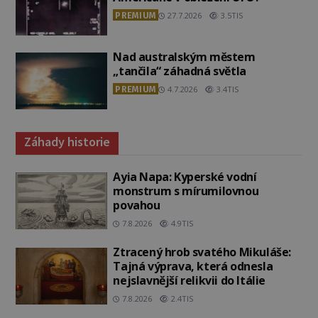
PREMIUM
27.7.2026
3.5TIS
Nad australským městem
„tančila“ záhadná světla
PREMIUM
4.7.2026
3.4TIS
Záhady historie
Ayia Napa: Kyperské vodní
monstrum s mírumilovnou
povahou
7.8.2026
4.9TIS
Ztracený hrob svatého Mikuláše:
Tajná výprava, která odnesla
nejslavnější relikvii do Itálie
7.8.2026
2.4TIS