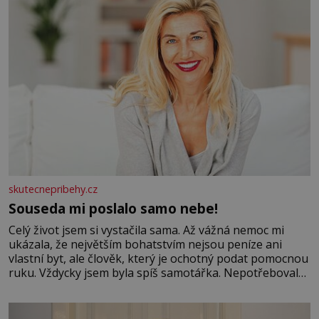
skutecnepribehy.cz
Souseda mi poslalo samo nebe!
Celý život jsem si vystačila sama. Až vážná nemoc mi
ukázala, že největším bohatstvím nejsou peníze ani
vlastní byt, ale člověk, který je ochotný podat pomocnou
ruku. Vždycky jsem byla spíš samotářka. Nepotřebovala
jsem kolem sebe partu kamarádek ani partnera. Stačily
mi knihy, práce a hlavně klid. Hned po studiích jsem
odešla z rodného města,