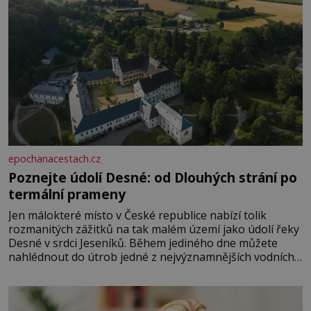
epochanacestach.cz
Poznejte údolí Desné: od Dlouhých strání po
termální prameny
Jen málokteré místo v České republice nabízí tolik
rozmanitých zážitků na tak malém území jako údolí řeky
Desné v srdci Jeseníků. Během jediného dne můžete
nahlédnout do útrob jedné z nejvýznamnějších vodních
elektráren v Evropě, vydat se na horské hřebeny, projet
se na koloběžce a den zakončit poznáváním památek ve
Velkých Losinách nebo v termálním