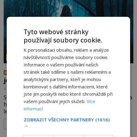
celé generace. A právě tato opakující se svědectví
ud
Tyto webové stránky
používají soubory cookie.
K personalizaci obsahu, reklam a analýze
návštěvnosti používáme soubory cookie.
PARANORMÁLNÍ JEVY
Informace o vašem používání našich
Nejděsivější lesy světa: Vstoupí
stránek také sdílíme s našimi reklamními a
PREMIUM
jen ti nejodvážnější!
analytickými partnery, kteří je mohou
kombinovat s dalšími informacemi, které
OD
RADKA SÁBLIKOVÁ
1.8.2026
3.5TIS
jste jim poskytli nebo které shromáždili při
Stínové bytosti, časové anomálie, děsivé přízraky a
vašem používání jejich služeb.
Více
hrůzostrašný křik vycházející z hlubin temného
informací
lesa. Není to začátek hororového filmu, ale
události, které popisují návštěvníci lesů, které jsou
ZOBRAZIT VŠECHNY PARTNERY
(1616)
ZOBRAZIT VÍCE
označovány jako nejděsivější na světě. Lidé bydlící
→
v jejich blízkosti se jim i za bílého dne obloukem