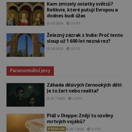
Kam zmizely ostatky světců?
Relikvie, které putují Evropou a
dodnes budí úžas
6.8.2026
3.0TIS
Železný zázrak z Indie: Proč tento
sloup už 1 600 let nezná rez?
5.8.2026
3.0TIS
Paranormální jevy
Záhada děsivých černookých dětí:
Je to žert nebo realita?
29.7.2026
3.2TIS
Pláž v Dieppe: Znějí tu ozvěny
mrtvých vojáků?
PREMIUM
28.7.2026
3.1TIS