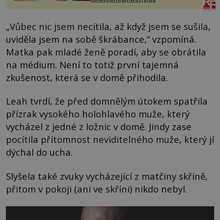
„Vůbec nic jsem necítila, až když jsem se sušila,
uviděla jsem na sobě škrábance,“ vzpomíná.
Matka pak mladé ženě poradí, aby se obrátila
na médium. Není to totiž první tajemná
zkušenost, která se v domě přihodila.
Leah tvrdí, že před domnělým útokem spatřila
přízrak vysokého holohlavého muže, který
vycházel z jedné z ložnic v domě. Jindy zase
pocítila přítomnost neviditelného muže, který jí
dýchal do ucha.
Slyšela také zvuky vycházející z matčiny skříně,
přitom v pokoji (ani ve skříni) nikdo nebyl.