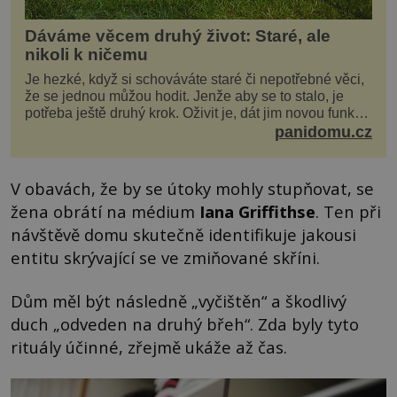
Dáváme věcem druhý život: Staré, ale
nikoli k ničemu
Je hezké, když si schováváte staré či nepotřebné věci,
že se jednou můžou hodit. Jenže aby se to stalo, je
potřeba ještě druhý krok. Oživit je, dát jim novou funkci
a obvykle jim také dopřát zkrášlova...
panidomu.cz
V obavách, že by se útoky mohly stupňovat, se
žena obrátí na médium
Iana Griffithse
. Ten při
návštěvě domu skutečně identifikuje jakousi
entitu skrývající se ve zmiňované skříni.
Dům měl být následně „vyčištěn“ a škodlivý
duch „odveden na druhý břeh“. Zda byly tyto
rituály účinné, zřejmě ukáže až čas.