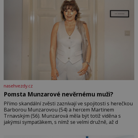
nasehvezdy.cz
Pomsta Munzarové nevěrnému muži?
Přímo skandální zvěsti zaznívají ve spojitosti s herečkou
Barborou Munzarovou (54) a hercem Martinem
Trnavským (56). Munzarová měla být totiž viděna s
jakýmsi sympaťákem, s nímž se velmi družně, až d