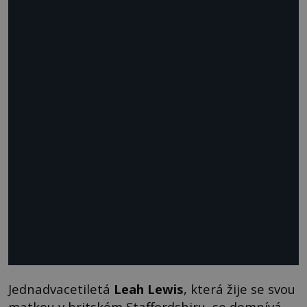
Jednadvacetiletá
Leah Lewis
, která žije se svou
matkou v britském Staffordshiru, se domnívá,