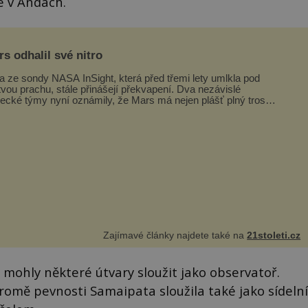
e v Andách.
s odhalil své nitro
a ze sondy NASA InSight, která před třemi lety umlkla pod
tvou prachu, stále přinášejí překvapení. Dva nezávislé
ecké týmy nyní oznámily, že Mars má nejen plášť plný trosek
ávných impaktů,...
Zajímavé články najdete také na
21stoleti.cz
, mohly některé útvary sloužit jako observatoř.
kromě pevnosti Samaipata sloužila také jako sídelní