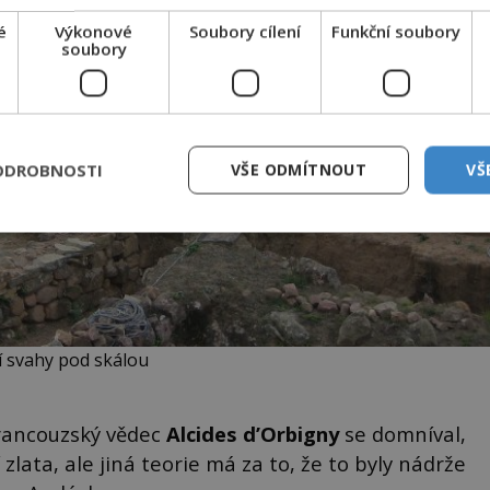
é
Výkonové
Soubory cílení
Funkční soubory
soubory
ODROBNOSTI
VŠE ODMÍTNOUT
VŠ
ní svahy pod skálou
 francouzský vědec
Alcides d’Orbigny
se domníval,
zlata, ale jiná teorie má za to, že to byly nádrže