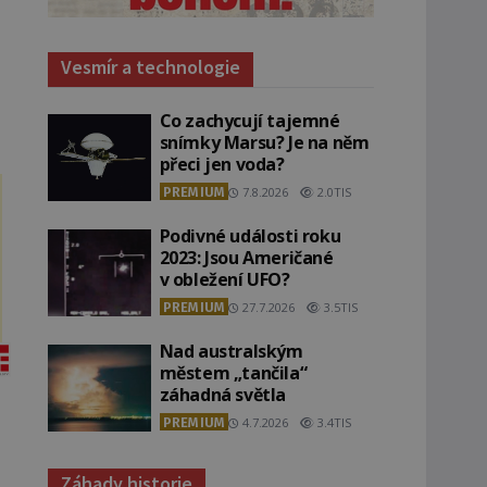
Vesmír a technologie
Co zachycují tajemné
snímky Marsu? Je na něm
přeci jen voda?
PREMIUM
7.8.2026
2.0TIS
Podivné události roku
2023: Jsou Američané
v obležení UFO?
PREMIUM
27.7.2026
3.5TIS
Nad australským
městem „tančila“
záhadná světla
PREMIUM
4.7.2026
3.4TIS
Záhady historie