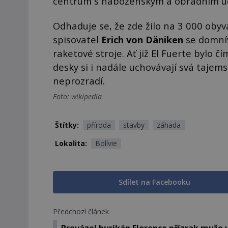
centrum s náboženským a obřadním ú
Odhaduje se, že zde žilo na 3 000 oby
spisovatel
Erich von Däniken
se domnív
raketové stroje. Ať již El Fuerte bylo č
desky si i nadále uchovávají svá tajem
neprozradí.
Foto: wikipedia
Štítky:
příroda
stavby
záhada
Lokalita:
Bolívie
Sdílet na Facebooku
Předchozí článek