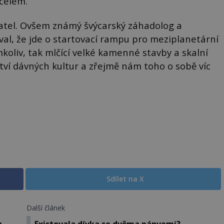
čelem.
vatel. Ovšem známý švýcarský záhadolog a
al, že jde o startovací rampu pro meziplanetární
ímkoliv, tak mlčící velké kamenné stavby a skalní
ství dávných kultur a zřejmě nám toho o sobě víc
Sdílet na X
Další článek