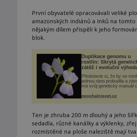
První obyvatelé opracovávali veliké pl
amazonských indiánů a Inků na tomto p
nějakým dílem přispěli k jeho formován
blok.
Duplikace genomu u
rostlin: Skrytá genetic
zátěž i evoluční výhod
Představte si, že by se rost
jednou ráno probudila a zjist
má svůj genetický manuál c
dvakrát. Přesně to se obča
přírodě stane – a podle nov
epochalnisvet.cz
výzkumu to může být pro d
vstupenka...
Ten je zhruba 200 m dlouhý a jeho šíř
sedadla, různé kanálky a výklenky, zř
rozmístěné na ploše naleziště mají tv