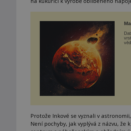
na kukuřici k výrobě oblíbeného nápoj
Mar
Dat
vrs
věd
z d
Protože Inkové se vyznali v astronomii
Není pochyby, jak vyplývá z názvu, že 