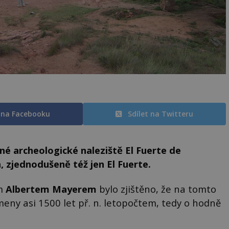
t na Facebooku
Sdílet na Twitteru
dné archeologické naleziště El Fuerte de
 zjednodušeně též jen El Fuerte.
em
Albertem Mayerem
bylo zjištěno, že na tomto
eny asi 1500 let př. n. letopočtem, tedy o hodně