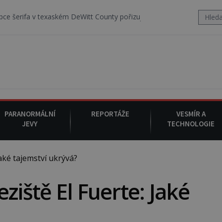
texaském DeWitt County pořizuje video, na kterém před jeho vozem po
PARANORMÁLNÍ
REPORTÁŽE
VESMÍR A
JEVY
TECHNOLOGIE
aké tajemství ukrývá?
ziště El Fuerte: Jaké