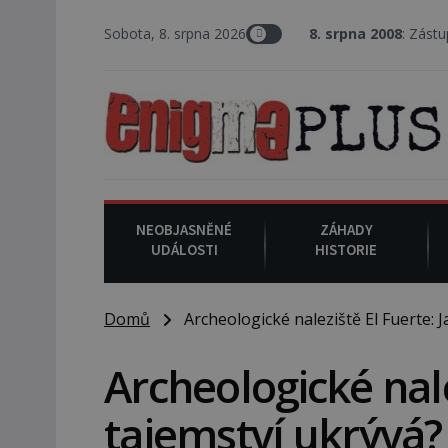
Sobota, 8. srpna 2026
8. srpna 2008
: Zástupce šerifa v 
NEOBJASNĚNÉ
ZÁHADY
UDÁLOSTI
HISTORIE
Domů
Archeologické naleziště El Fuerte: J
Archeologické nale
tajemství ukrývá?