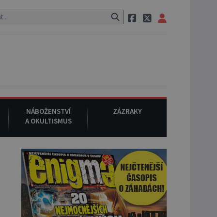
 cestě utíká zvláštní psovitá šelma, údajně bájná čupakabra.
8. 
NÁBOŽENSTVÍ
ZÁZRAKY
A OKULTISMUS