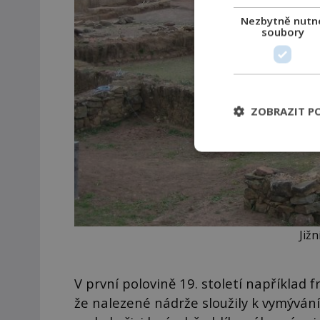
Nezbytně nutn
soubory
ZOBRAZIT P
Již
V první polovině 19. století například
že nalezené nádrže sloužily k vymývání 