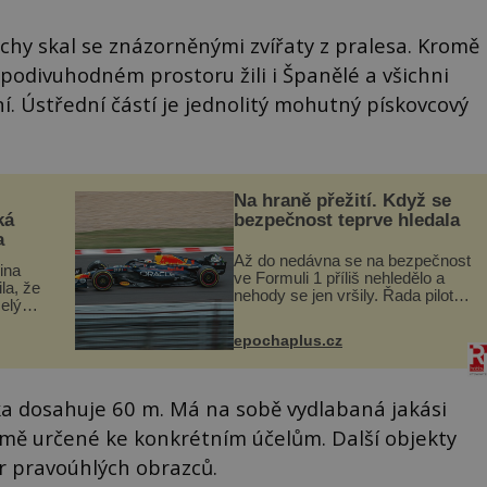
ochy skal se znázorněnými zvířaty z pralesa. Kromě
odivuhodném prostoru žili i Španělé a všichni
í. Ústřední částí je jednolitý mohutný pískovcový
Na hraně přežití. Když se
ká
bezpečnost teprve hledala
a
Až do nedávna se na bezpečnost
lina
ve Formuli 1 příliš nehledělo a
ila, že
nehody se jen vršily. Řada pilotů
elý
to poznala na vlastní kůži, často
s v
s trvalými následky nebo bohužel
ého
epochaplus.cz
i ztrátou života. Dnes
ruhy
nepochopiteln...
ka dosahuje 60 m. Má na sobě vydlabaná jakási
ejmě určené ke konkrétním účelům. Další objekty
ar pravoúhlých obrazců.