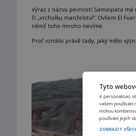
Výraz z názvu pevnosti Samaipata má 
či „vrcholku manželství“. Ovšem El Fu
němž toho mnoho nevíme.
Proč vzniklo právě tady, jaký mělo význ
Tyto webové
K personalizaci o
vašem používání na
mohou kombinovat 
používání jejich s
ZOBRAZIT VŠE