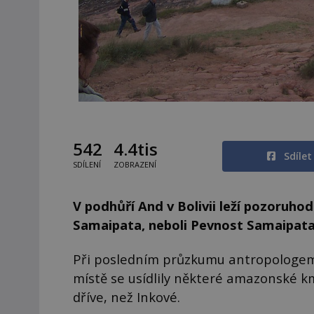
542
4.4tis
Sdíle
SDÍLENÍ
ZOBRAZENÍ
V podhůří And v Bolivii leží pozoruho
Samaipata, neboli Pevnost Samaipata,
Při posledním průzkumu antropolog
místě se usídlily některé amazonské km
dříve, než Inkové.