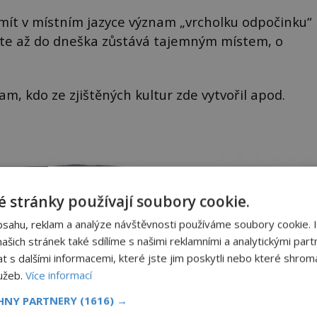
mít v místním jazyce význam „vrcholku odpočinku“
erte až do dneška zůstává tajemným místem, o
am, kdo ze zjištěných kultur zde vytvořil apod.
 stránky používají soubory cookie.
bsahu, reklam a analýze návštěvnosti používáme soubory cookie. 
šich stránek také sdílíme s našimi reklamními a analytickými partn
s dalšími informacemi, které jste jim poskytli nebo které shromá
lužeb.
Více informací
CHNY PARTNERY
(1616) →