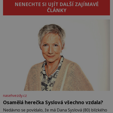
NENECHTE SI UJÍT DALŠÍ ZAJÍMAVÉ
ČLÁNKY
nasehvezdy.cz
Osamělá herečka Syslová všechno vzdala?
Nedávno se povídalo, že má Dana Syslová (80) blízkého