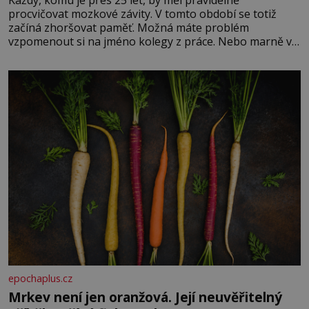
Každý, komu je přes 25 let, by měl pravidelně
procvičovat mozkové závity. V tomto období se totiž
začíná zhoršovat paměť. Možná máte problém
vzpomenout si na jméno kolegy z práce. Nebo marně v
paměti lovíte název knížky, kterou jste nedávno přečetli.
Je to opravdu tak, s věkem jako kdyby se paměť
rozhodla stávkovat. Cvičte
epochaplus.cz
Mrkev není jen oranžová. Její neuvěřitelný