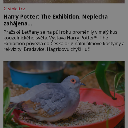
21stoleti.cz
Harry Potter: The Exhibition. Neplecha
zahájena…
Pražské Letňany se na půl roku proměnily v malý kus
kouzelnického světa. Výstava Harry Potter™: The
Exhibition přivezla do Česka originální filmové kostýmy a
rekvizity, Bradavice, Hagridovu chýši i uč