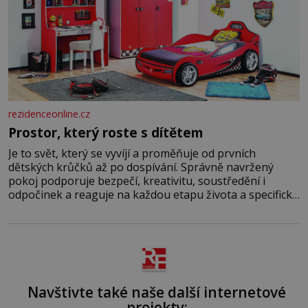
rezidenceonline.cz
Prostor, který roste s dítětem
Je to svět, který se vyvíjí a proměňuje od prvních
dětských krůčků až po dospívání. Správně navržený
pokoj podporuje bezpečí, kreativitu, soustředění i
odpočinek a reaguje na každou etapu života a specifické
potřeby dítěte. Pro nejmenší je klíčová jednoduchost,
měkkost a bezpečí, proto by pokoj miminka měl působit
především klidně a útulně. Předškolní věk je
Navštivte také naše další internetové
projekty: