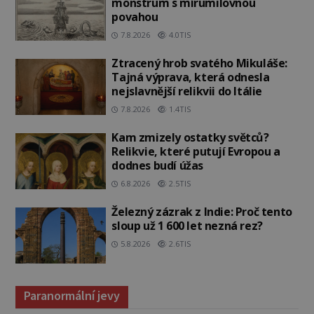
monstrum s mírumilovnou
povahou
7.8.2026
4.0TIS
Ztracený hrob svatého Mikuláše:
Tajná výprava, která odnesla
nejslavnější relikvii do Itálie
7.8.2026
1.4TIS
Kam zmizely ostatky světců?
Relikvie, které putují Evropou a
dodnes budí úžas
6.8.2026
2.5TIS
Železný zázrak z Indie: Proč tento
sloup už 1 600 let nezná rez?
5.8.2026
2.6TIS
Paranormální jevy