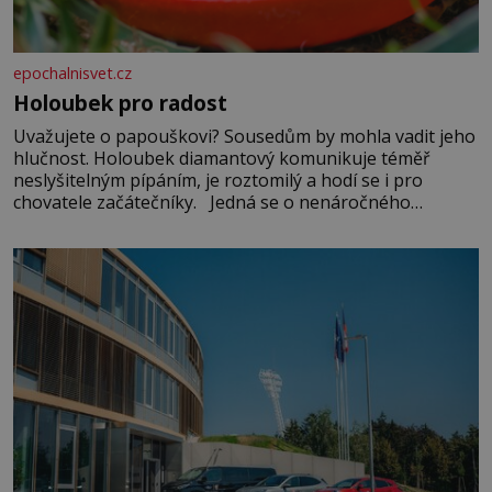
epochalnisvet.cz
Holoubek pro radost
Uvažujete o papouškovi? Sousedům by mohla vadit jeho
hlučnost. Holoubek diamantový komunikuje téměř
neslyšitelným pípáním, je roztomilý a hodí se i pro
chovatele začátečníky. Jedná se o nenáročného
klidného ptáčka, který většinu dne jen posedává. Hodně
času tráví na zemi, kde sbírá zbytky semínek Jeho
domovinou je prakticky celá Austrálie s výjimkou
pobřežní oblasti.