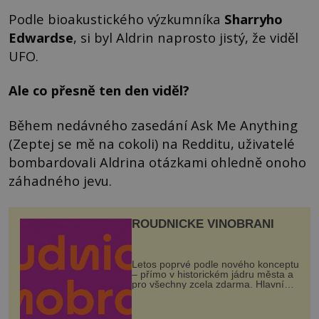
Podle bioakustického výzkumníka
Sharryho
Edwardse
, si byl Aldrin naprosto jistý, že viděl
UFO.
Ale co přesně ten den viděl?
Během nedávného zasedání Ask Me Anything
(Zeptej se mě na cokoli) na Redditu, uživatelé
bombardovali Aldrina otázkami ohledně onoho
záhadného jevu.
ROUDNICKÉ VINOBRANÍ
Letos poprvé podle nového konceptu
– přímo v historickém jádru města a
pro všechny zcela zdarma. Hlavní
program se odehraje na Karlově a
Husově náměstí. Návštěvníci se
mohou těšit na víno, burčák, pes...