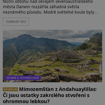
Noční oblohu nad okrajem severoaustralského
města Darwin rozzářila záhadná světla
neznámého původu. Modré světelné koule byly
viditelné nejméně dvacet minut, během nichž se
ZOBRAZIT VÍCE
opakovaně objevovaly a zase mizely. Svědek, který
úkaz zachytil na mobilní telefon, se domnívá, že
mohlo jít o návštěvu ze světa duchů. Záhadný
záznam okamžitě rozpoutal deb
VESMÍR A TECHNOLOGIE
Mimozemšťan z Andahuaylillas:
PREMIUM
Čí jsou ostatky zakrslého stvoření s
ohromnou lebkou?