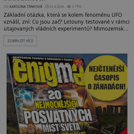
OD
KAROLÍNA TRNKOVÁ
25.6.2026
3.7TIS
Základní otázka, která se kolem fenoménu UFO
vznáší, zní: Co jsou zač? Letouny testované v rámci
utajovaných vládních experimentů? Mimozemské
vesmírné lodě plnící na Zemi nám neznámý úkol?
ZOBRAZIT VÍCE
Skokani mezi dimenzemi, putující po mostech
skrze reality do paralelních světů? O všech těchto
možnostech již desítky let vzrušeně diskutují
vědci, ufologo