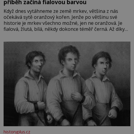
příběh začíná fialovou barvou
Když dnes vytáhneme ze země mrkev, většina z nás
očekává sytě oranžový kořen. Jenže po většinu své
historie je mrkev všechno možné, jen ne oranžová. Je
fialová, žlutá, bílá, někdy dokonce téměř černá. Až díky
stovkám let pečlivého šlechtění se z ní stává zelenina,
bez které si českou zahradu ani nedokážeme představit.
Její příběh je
historyplus.cz