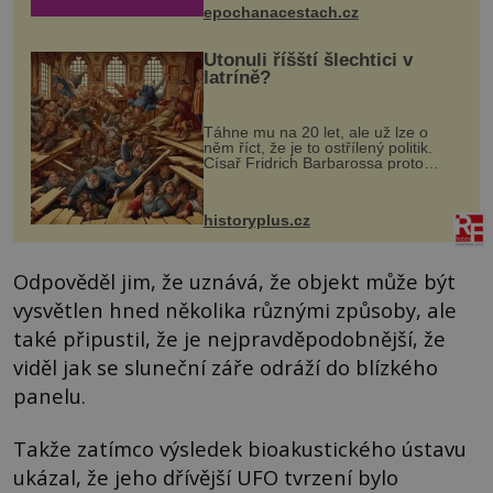
epochanacestach.cz
Utonuli říšští šlechtici v
latríně?
Táhne mu na 20 let, ale už lze o
něm říct, že je to ostřílený politik.
Císař Fridrich Barbarossa proto
posílá svého syna a dědice Jindřicha
VI. do Erfurtu, aby se stal
prostředníkem při řešení sporu m...
historyplus.cz
Odpověděl jim, že uznává, že objekt může být
vysvětlen hned několika různými způsoby, ale
také připustil, že je nejpravděpodobnější, že
viděl jak se sluneční záře odráží do blízkého
panelu.
Takže zatímco výsledek bioakustického ústavu
ukázal, že jeho dřívější UFO tvrzení bylo