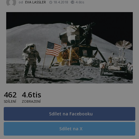
od
EVA LASSLER
18.4.2018
4.6tis
462
4.6tis
SDÍLENÍ
ZOBRAZENÍ
Sdílet na Facebooku
Sdílet na X