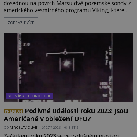
dosednou na povrch Marsu dvě pozemské sondy z
amerického vesmírného programu Viking, které
jsou schopny pořídit fotografie záhadami
ZOBRAZIT VÍCE
opředené rudé planety. Viking 1 zde zaznamená
něco naprosto nečekaného. V marsovské oblasti
zvané Cydonie totiž zachytí podivný útvar
připomínající lidskou tvář. NASA (Národní úřad
VESMÍR A TECHNOLOGIE
Podivné události roku 2023: Jsou
PREMIUM
Američané v obležení UFO?
OD
MIROSLAV OLIVÍK
27.7.2026
3.5TIS
Začátkem roku 2023 se ve vzdušném prostoru