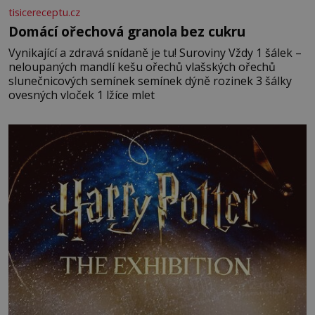
tisicereceptu.cz
Domácí ořechová granola bez cukru
Vynikající a zdravá snídaně je tu! Suroviny Vždy 1 šálek –
neloupaných mandlí kešu ořechů vlašských ořechů
slunečnicových semínek semínek dýně rozinek 3 šálky
ovesných vloček 1 lžíce mlet