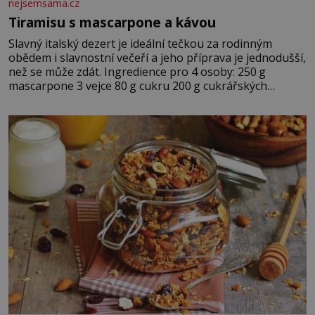
nejsemsama.cz
Tiramisu s mascarpone a kávou
Slavný italský dezert je ideální tečkou za rodinným
obědem i slavnostní večeří a jeho příprava je jednodušší,
než se může zdát. Ingredience pro 4 osoby: 250 g
mascarpone 3 vejce 80 g cukru 200 g cukrářských
piškotů 250 ml silné kávy 2 lžíce amaretta kakao na
posypání Postup: Oddělte žloutky od bílků. Žloutky
vyšlehejte s cukrem do světlé pěny a postupně do nich
vmíchejte mascarpone, aby vznikl hladký