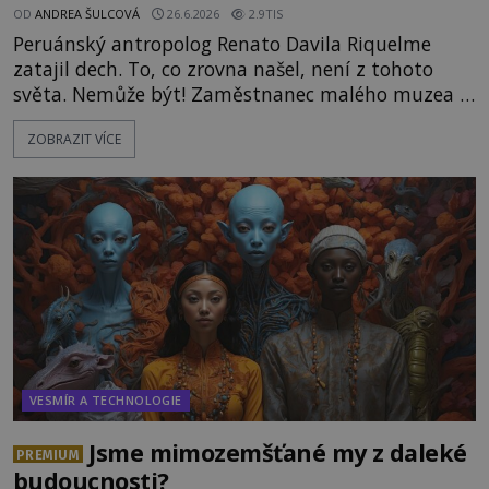
OD
ANDREA ŠULCOVÁ
26.6.2026
2.9TIS
Peruánský antropolog Renato Davila Riquelme
zatajil dech. To, co zrovna našel, není z tohoto
světa. Nemůže být! Zaměstnanec malého muzea v
peruánském městečku Andahuaylillas nedaleko
ZOBRAZIT VÍCE
legendárního Cuzca pomalu sestupuje z posvátné
hory Apu a přemýšlí, jak s touto zprávou naloží.
Právě nalezl ostatky dvou mimozemšťanů! Vědci
nad nálezem kroutí hlavou. Už na
VESMÍR A TECHNOLOGIE
Jsme mimozemšťané my z daleké
PREMIUM
budoucnosti?