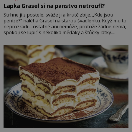
Lapka Grasel si na panstvo netroufl?
Strhne ji z postele, sváže ji a krutě zbije. „Kde jsou
peníze?“ naléhá Grasel na starou švadlenku. Když mu to
neprozradí – ostatně ani nemůže, protože žádné nemá,
spokojí se lupič s několika měďáky a štůčky látky.
Zraněná žena pár dní nato umírá. Je to muž nebývale
krutý. Jeho činy budí hrůzu ještě dlouho po jeho smrti