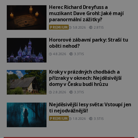
Herec Richard Dreyfuss a
muzikant Dave Grohl: Jaké mají
paranormální zážitky?
PREMIUM
5.8.2026
2.8TIS
Hororové zábavní parky: Straší tu
oběti nehod?
4.8.2026
3.3TIS
Kroky v prázdných chodbách a
přízraky v oknech: Nejděsivější
domy v Česku budí hrůzu
2.8.2026
3.3TIS
Nejděsivější lesy světa: Vstoupí jen
ti nejodvážnější!
PREMIUM
1.8.2026
3.5TIS