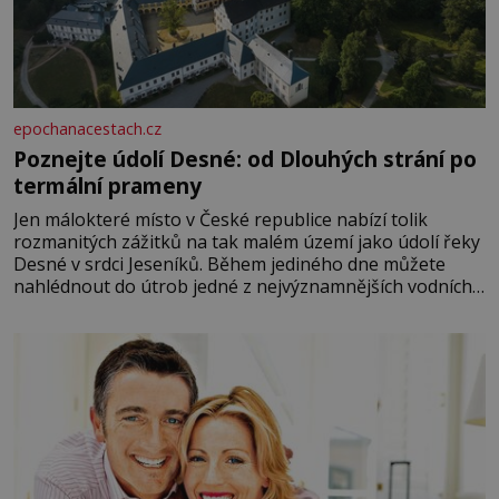
epochanacestach.cz
Poznejte údolí Desné: od Dlouhých strání po
termální prameny
Jen málokteré místo v České republice nabízí tolik
rozmanitých zážitků na tak malém území jako údolí řeky
Desné v srdci Jeseníků. Během jediného dne můžete
nahlédnout do útrob jedné z nejvýznamnějších vodních
elektráren v Evropě, vydat se na horské hřebeny, projet
se na koloběžce a den zakončit poznáváním památek ve
Velkých Losinách nebo v termálním