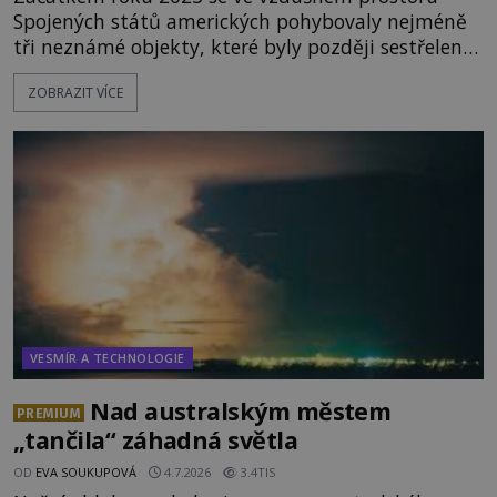
Spojených států amerických pohybovaly nejméně
tři neznámé objekty, které byly později sestřeleny.
Do dnešních dnů nebyly trosky těchto létajících
ZOBRAZIT VÍCE
těles objeveny. Je možné, že šlo o nějaké nové
armádní výzkumné technologie? Nebo snad byly
mimozemského původu? Dne 4. února roku 2023
vydává
VESMÍR A TECHNOLOGIE
Nad australským městem
PREMIUM
„tančila“ záhadná světla
OD
EVA SOUKUPOVÁ
4.7.2026
3.4TIS