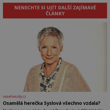
NENECHTE SI UJÍT DALŠÍ ZAJÍMAVÉ
ČLÁNKY
nasehvezdy.cz
Osamělá herečka Syslová všechno vzdala?