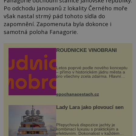
Fanagorie obchodní stanice Janovské republiky.
Po odchodu Janovanů z lokality Černého moře
však nastal strmý pád tohoto sídla do
zapomnění. Zapomenuta byla dokonce i
samotná poloha Fanagorie.
ROUDNICKÉ VINOBRANÍ
Letos poprvé podle nového konceptu
– přímo v historickém jádru města a
pro všechny zcela zdarma. Hlavní
program se odehraje na Karlově a
Husově náměstí. Návštěvníci se
mohou těšit na víno, burčák, pes...
epochanacestach.cz
Lady Lara jako plovoucí sen
Přepychová dispozice jachty je
kombinací luxusu s praktickým a
efektivním. Dokonalost v každém