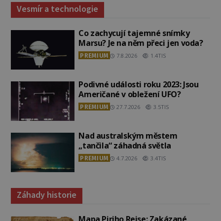
Vesmír a technologie
Co zachycují tajemné snímky
Marsu? Je na něm přeci jen voda?
PREMIUM
7.8.2026
1.4TIS
Podivné události roku 2023: Jsou
Američané v obležení UFO?
PREMIUM
27.7.2026
3.5TIS
Nad australským městem
„tančila“ záhadná světla
PREMIUM
4.7.2026
3.4TIS
Záhady historie
Mapa Piriho Reise: Zakázané