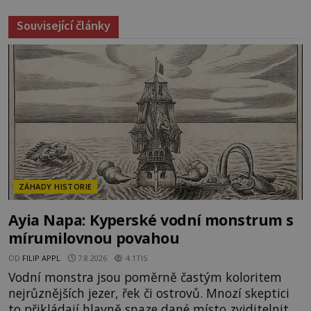
Související články
ZÁHADY HISTORIE
Ayia Napa: Kyperské vodní monstrum s
mírumilovnou povahou
OD
FILIP APPL
7.8.2026
4.1TIS
Vodní monstra jsou poměrně častým koloritem
nejrůznějších jezer, řek či ostrovů. Mnozí skeptici
to přikládají hlavně snaze dané místo zviditelnit a