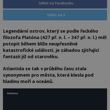
Sdílet na Facebooku
Sdílet na X
Legendární ostrov, který se podle řeckého
filozofa Platóna (427 př. n. l. – 347 př. n. l.) měl
potopit během blíže neupřesněné
katastrofické události, je záhadou zjitřující
fantazii již od starověku.
Atlantida se tak v průběhu času stala
synonymem pro města, která klesla pod
hladinu moří a oceánů.
Reklama