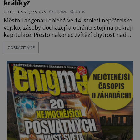
králíky?
OD
HELENA STEJSKALOVÁ
3.8.2026
3.4TIS
Město Langenau obléhá ve 14. století nepřátelské
vojsko, zásoby docházejí a obránci stojí na pokraji
kapitulace. Přesto nakonec zvítězí chytrost nad
hrubou silou. Podle staré německé legendy vypustí
ZOBRAZIT VÍCE
obyvatelé za hradby dobře živeného králíka, aby
nepřítele přesvědčili, že uvnitř města je jídla stále
dost. Čas pracuje pro obléhatele. Ve městě ubývají
zásoby a každý den znamená další porci strádá