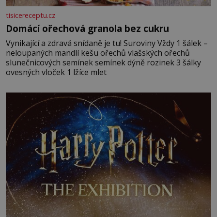
tisicereceptu.cz
Domácí ořechová granola bez cukru
Vynikající a zdravá snídaně je tu! Suroviny Vždy 1 šálek –
neloupaných mandlí kešu ořechů vlašských ořechů
slunečnicových semínek semínek dýně rozinek 3 šálky
ovesných vloček 1 lžíce mlet