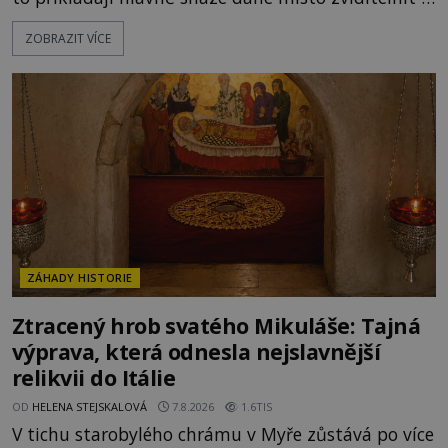
přitáhnout k němu pozornost záhadám
ZOBRAZIT VÍCE
nakloněných turistů. Je to také případ kyperského
tvora jménem Ayia Napa? Nebo se může za
legendami o něm ukrývat nějaký pravdivý základ?
V blízkosti Mysu Greco, jak se přez
ZÁHADY HISTORIE
Ztracený hrob svatého Mikuláše: Tajná
výprava, která odnesla nejslavnější
relikvii do Itálie
OD
HELENA STEJSKALOVÁ
7.8.2026
1.6TIS
V tichu starobylého chrámu v Myře zůstává po více