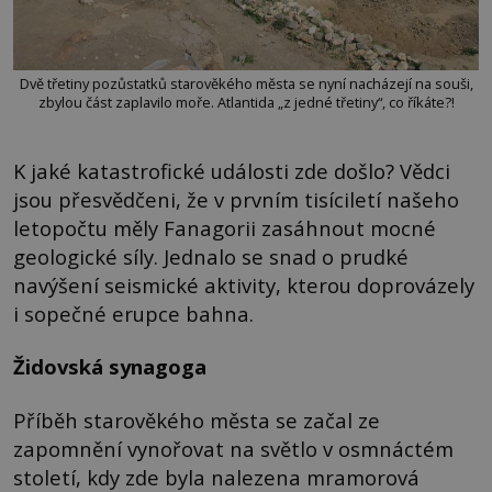
Dvě třetiny pozůstatků starověkého města se nyní nacházejí na souši,
zbylou část zaplavilo moře. Atlantida „z jedné třetiny“, co říkáte?!
K jaké katastrofické události zde došlo? Vědci
jsou přesvědčeni, že v prvním tisíciletí našeho
letopočtu měly Fanagorii zasáhnout mocné
geologické síly. Jednalo se snad o prudké
navýšení seismické aktivity, kterou doprovázely
i sopečné erupce bahna.
Židovská synagoga
Příběh starověkého města se začal ze
zapomnění vynořovat na světlo v osmnáctém
století, kdy zde byla nalezena mramorová