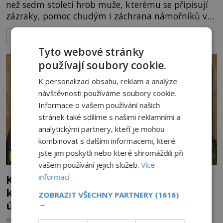
než sedm století hrob muže, kterému se připisují
zázraky, pomoc chudým i záchrana námořníků v
bouřích. Pak ale přichází rok 1087 a klidné místo
ZOBRAZIT VÍCE
se mění v dějiště podivné noční výpravy. Skupina
italských námořníků otevírá hrob svatého
Tyto webové stránky
Mikuláše a odváží jeho ostatky přes moře do Bari.
používají soubory cookie.
Je to zbožná záchrana před nebezpečím, nebo
K personalizaci obsahu, reklam a analýze
promyšlená krádež,
návštěvnosti používáme soubory cookie.
Informace o vašem používání našich
stránek také sdílíme s našimi reklamními a
analytickými partnery, kteří je mohou
kombinovat s dalšími informacemi, které
jste jim poskytli nebo které shromáždili při
ZÁHADY HISTORIE
vašem používání jejich služeb.
Více
informací
Kam zmizely ostatky světců? Relikvie,
které putují Evropou a dodnes budí
ZOBRAZIT VŠECHNY PARTNERY
(1616)
úžas
→
OD
HELENA STEJSKALOVÁ
6.8.2026
2.6TIS