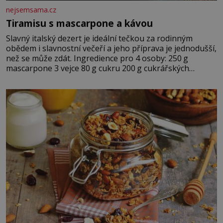
nejsemsama.cz
Tiramisu s mascarpone a kávou
Slavný italský dezert je ideální tečkou za rodinným
obědem i slavnostní večeří a jeho příprava je jednodušší,
než se může zdát. Ingredience pro 4 osoby: 250 g
mascarpone 3 vejce 80 g cukru 200 g cukrářských
piškotů 250 ml silné kávy 2 lžíce amaretta kakao na
posypání Postup: Oddělte žloutky od bílků. Žloutky
vyšlehejte s cukrem do světlé pěny a postupně do nich
vmíchejte mascarpone, aby vznikl hladký