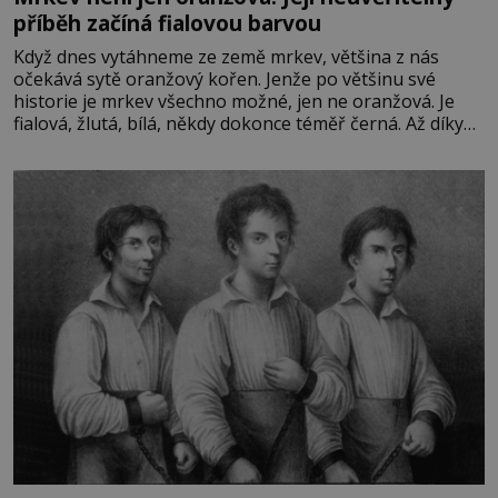
příběh začíná fialovou barvou
Když dnes vytáhneme ze země mrkev, většina z nás
očekává sytě oranžový kořen. Jenže po většinu své
historie je mrkev všechno možné, jen ne oranžová. Je
fialová, žlutá, bílá, někdy dokonce téměř černá. Až díky
stovkám let pečlivého šlechtění se z ní stává zelenina,
bez které si českou zahradu ani nedokážeme představit.
Její příběh je