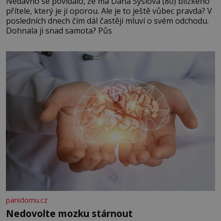
Nedávno se povídalo, že má Dana Syslová (80) blízkého
přítele, který je jí oporou. Ale je to ještě vůbec pravda? V
posledních dnech čím dál častěji mluví o svém odchodu.
Dohnala ji snad samota? Půs
panidomu.cz
Nedovolte mozku stárnout