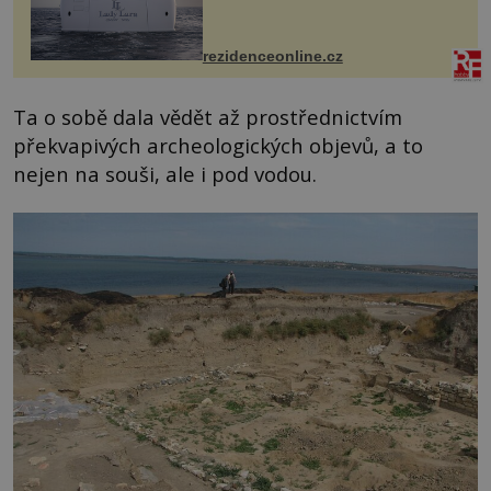
detailu představuje značka Fendi
Casa, kterou byly vybaveny její
paluby. Monacký přístav nabízí
každoročn...
rezidenceonline.cz
Ta o sobě dala vědět až prostřednictvím
překvapivých archeologických objevů, a to
nejen na souši, ale i pod vodou.