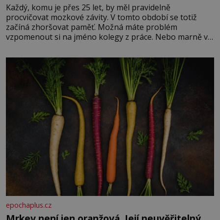
Každý, komu je přes 25 let, by měl pravidelně
procvičovat mozkové závity. V tomto období se totiž
začíná zhoršovat paměť. Možná máte problém
vzpomenout si na jméno kolegy z práce. Nebo marně v
paměti lovíte název knížky, kterou jste nedávno přečetli.
Je to opravdu tak, s věkem jako kdyby se paměť
rozhodla stávkovat. Cvičte
epochaplus.cz
Mrkev není jen oranžová. Její neuvěřitelný