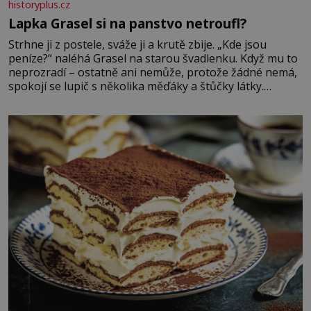
historyplus.cz
Lapka Grasel si na panstvo netroufl?
Strhne ji z postele, sváže ji a krutě zbije. „Kde jsou
peníze?“ naléhá Grasel na starou švadlenku. Když mu to
neprozradí – ostatně ani nemůže, protože žádné nemá,
spokojí se lupič s několika měďáky a štůčky látky.
Zraněná žena pár dní nato umírá. Je to muž nebývale
krutý. Jeho činy budí hrůzu ještě dlouho po jeho smrti