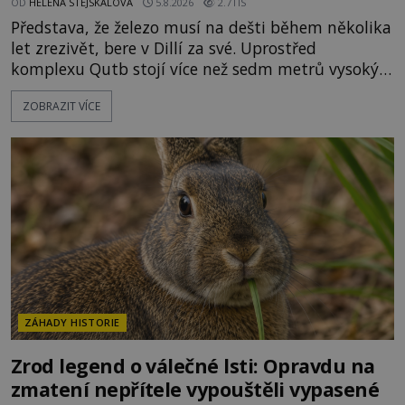
OD
HELENA STEJSKALOVÁ
5.8.2026
2.7TIS
Představa, že železo musí na dešti během několika
let zrezivět, bere v Dillí za své. Uprostřed
komplexu Qutb stojí více než sedm metrů vysoký
železný sloup, který už přibližně 1 600 let odolává
ZOBRAZIT VÍCE
počasí s jen nepatrnými stopami koroze. Jeho
mimořádná trvanlivost dlouho živí legendy o
ztracených technologiích či tajemných
materiálech. Moderní metalurgie však ukazuje, že
skutečné vysvětlení je ješt
ZÁHADY HISTORIE
Zrod legend o válečné lsti: Opravdu na
zmatení nepřítele vypouštěli vypasené