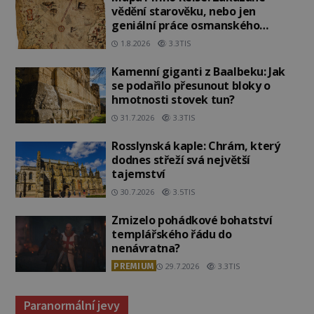
vědění starověku, nebo jen
geniální práce osmanského
admirála?
1.8.2026
3.3TIS
Kamenní giganti z Baalbeku: Jak
se podařilo přesunout bloky o
hmotnosti stovek tun?
31.7.2026
3.3TIS
Rosslynská kaple: Chrám, který
dodnes střeží svá největší
tajemství
30.7.2026
3.5TIS
Zmizelo pohádkové bohatství
templářského řádu do
nenávratna?
PREMIUM
29.7.2026
3.3TIS
Paranormální jevy