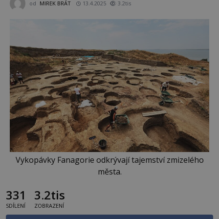
od
MIREK BRÁT
13.4.2025
3.2tis
Vykopávky Fanagorie odkrývají tajemství zmizelého
města.
331
3.2tis
SDÍLENÍ
ZOBRAZENÍ