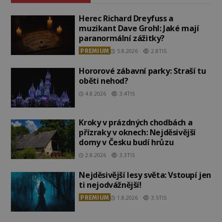
Herec Richard Dreyfuss a
muzikant Dave Grohl: Jaké mají
paranormální zážitky?
PREMIUM
5.8.2026
2.8TIS
Hororové zábavní parky: Straší tu
oběti nehod?
4.8.2026
3.4TIS
Kroky v prázdných chodbách a
přízraky v oknech: Nejděsivější
domy v Česku budí hrůzu
2.8.2026
3.3TIS
Nejděsivější lesy světa: Vstoupí jen
ti nejodvážnější!
PREMIUM
1.8.2026
3.5TIS