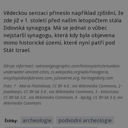
Vědeckou senzaci přineslo například zjištění, že
zde již v 1. století před naším letopočtem stála
židovská synagoga. Má se jednat o vůbec
nejstarší synagogu, která kdy byla objevena
mimo historické území, které nyní patří pod
Stát Izrael.
Zdroje informací:
nationalgeographic.com/history/article/sunken-
underwater-anicent-cities, cs.wikipedia.org/wiki/Fanagoria,
encyclopediaofukraine.com, julesverne.org, heritagedaily.com
Foto: 1 - Maria Plotnikova, CC BY 4.0 , via Wikimedia Commons, 2 -
Joanbanjo, CC BY-SA 3.0 , via Wikimedia Commons, 3 - kmorozov,
CC BY-SA 3.0 , via Wikimedia Commons, 4 - Apcbg, CC BY-SA 3.0, via
Wikimedia Commons
archeologie
podvodní archeologie
Štítky: