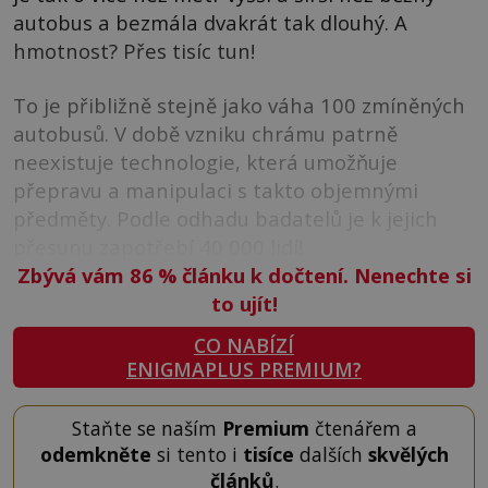
autobus a bezmála dvakrát tak dlouhý. A
hmotnost? Přes tisíc tun!
To je přibližně stejně jako váha 100 zmíněných
autobusů. V době vzniku chrámu patrně
neexistuje technologie, která umožňuje
přepravu a manipulaci s takto objemnými
předměty. Podle odhadu badatelů je k jejich
přesunu zapotřebí 40 000 lidí!
Zbývá vám 86
%
článku k dočtení. Nenechte si
to ujít!
CO NABÍZÍ
ENIGMAPLUS PREMIUM?
Staňte se naším
Premium
čtenářem a
odemkněte
si tento i
tisíce
dalších
skvělých
článků
.