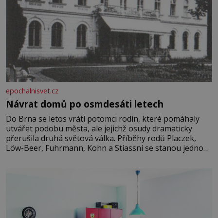
epochalnisvet.cz
Návrat domů po osmdesáti letech
Do Brna se letos vrátí potomci rodin, které pomáhaly
utvářet podobu města, ale jejichž osudy dramaticky
přerušila druhá světová válka. Příběhy rodů Placzek,
Löw-Beer, Fuhrmann, Kohn a Stiassni se stanou jednou
z hlavních dramaturgických linií festivalu židovské
kultury ŠTETL FEST 2026. Některé návraty nejsou
jednoduché. Místa, která si člověk pamatuje z rodinných
vyprávění, už dávno