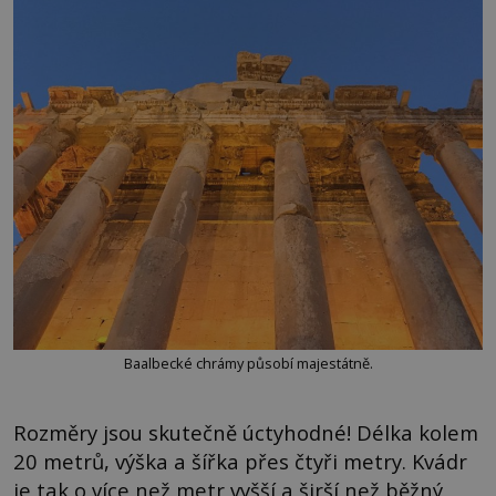
Baalbecké chrámy působí majestátně.
Rozměry jsou skutečně úctyhodné! Délka kolem
20 metrů, výška a šířka přes čtyři metry. Kvádr
je tak o více než metr vyšší a širší než běžný