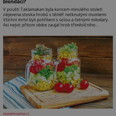
blonďáci?
V poušti Taklamakan byla koncem minulého století
objevena stovka hrobů s téměř netknutými mumiemi.
Všichni mrtví byli pohřbeni s úctou a četnými milodary.
Asi nejvíc přitom vědce zaujal hrob tříměsíčního
chlapečka s modrou filcovou čapkou, z níž se draly
blonďaté vlásky. Fakt, že jsou těla dávných lidí nesmírně
dobře zachovalá, přičítají odborníci zdejším klimatickým
podmínkám. Sucho, prosolené písky a extrémně
nejsemsama.cz