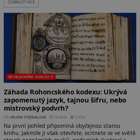
ZOBRAZIT VÍCE
Sovětský svaz. Shoda dat je natolik zarážející, že se
rodí jedna z nejslavnějších „kleteb“ 20. století. Je
na legendě něco pravdy, nebo jde jen o fascinující
souhru okolností? Když antropolog Michail
Gerasimov (1907-1970) a
NEOBJASNĚNÉ UDÁLOSTI
Záhada Rohoncského kodexu: Ukrývá
zapomenutý jazyk, tajnou šifru, nebo
mistrovský podvrh?
OD
HELENA STEJSKALOVÁ
3.8.2026
2.9TIS
Na první pohled připomíná obyčejnou starou
knihu. Jakmile ji však otevřete, ocitnete se ve světě