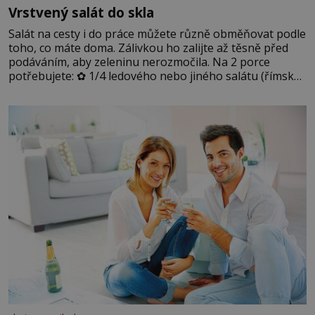
Vrstvený salát do skla
Salát na cesty i do práce můžete různě obměňovat podle
toho, co máte doma. Zálivkou ho zalijte až těsně před
podáváním, aby zeleninu nerozmočila. Na 2 porce
potřebujete: ✿ 1/4 ledového nebo jiného salátu (římský
salát, polníček…) ✿ 1 malá konzerva kukuřice ✿ ½
okurky ✿ 2 rajčata Zálivka: ✿ 4 lžíce olivového oleje ✿ 1
lžíci citronové šťávy ✿ ½ stroužku