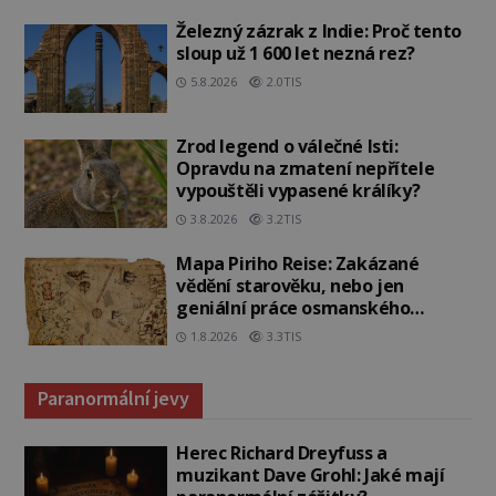
Železný zázrak z Indie: Proč tento
sloup už 1 600 let nezná rez?
5.8.2026
2.0TIS
Zrod legend o válečné lsti:
Opravdu na zmatení nepřítele
vypouštěli vypasené králíky?
3.8.2026
3.2TIS
Mapa Piriho Reise: Zakázané
vědění starověku, nebo jen
geniální práce osmanského
admirála?
1.8.2026
3.3TIS
Paranormální jevy
Herec Richard Dreyfuss a
muzikant Dave Grohl: Jaké mají