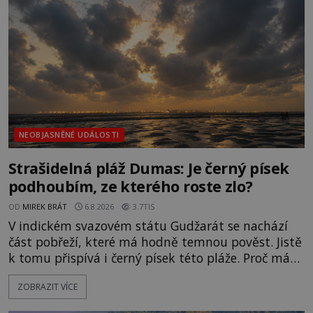
NEOBJASNĚNÉ UDÁLOSTI
Strašidelná pláž Dumas: Je černý písek
podhoubím, ze kterého roste zlo?
OD
MIREK BRÁT
6.8.2026
3.7TIS
V indickém svazovém státu Gudžarát se nachází
část pobřeží, které má hodně temnou pověst. Jistě
k tomu přispívá i černý písek této pláže. Proč má
pláž takové netypické zbarvení? Nakolik jsou
ZOBRAZIT VÍCE
pravdivé historky, že zde došlo k nevysvětlitelným
zmizením turistů? Ti, kteří se nebojí, nás mohou