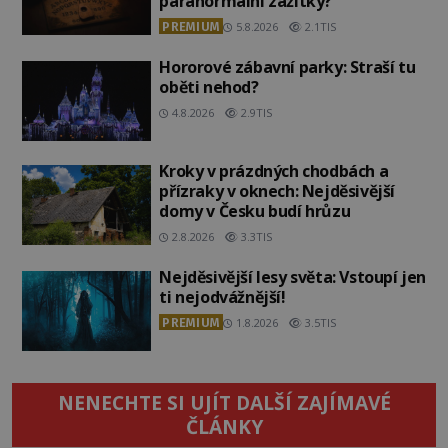
paranormální zážitky?
PREMIUM
5.8.2026
2.1TIS
Hororové zábavní parky: Straší tu
oběti nehod?
4.8.2026
2.9TIS
Kroky v prázdných chodbách a
přízraky v oknech: Nejděsivější
domy v Česku budí hrůzu
2.8.2026
3.3TIS
Nejděsivější lesy světa: Vstoupí jen
ti nejodvážnější!
PREMIUM
1.8.2026
3.5TIS
NENECHTE SI UJÍT DALŠÍ ZAJÍMAVÉ
ČLÁNKY