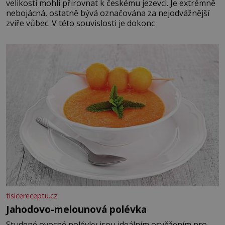
velikostí mohli přirovnat k českému jezevci. Je extrémně
nebojácná, ostatně bývá označována za nejodvážnější
zvíře vůbec. V této souvislosti je dokonc
tisicereceptu.cz
Jahodovo-melounová polévka
Studené ovocné polévky jsou ideálním osvěžením pro