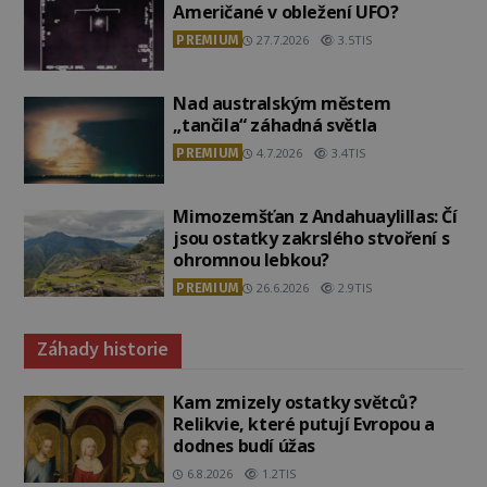
Američané v obležení UFO?
PREMIUM
27.7.2026
3.5TIS
Nad australským městem
„tančila“ záhadná světla
PREMIUM
4.7.2026
3.4TIS
Mimozemšťan z Andahuaylillas: Čí
jsou ostatky zakrslého stvoření s
ohromnou lebkou?
PREMIUM
26.6.2026
2.9TIS
Záhady historie
Kam zmizely ostatky světců?
Relikvie, které putují Evropou a
dodnes budí úžas
6.8.2026
1.2TIS