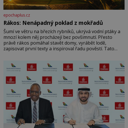
epochaplus.cz
Rákos: Nenápadný poklad z mokřadů
Šumí ve větru na březích rybníků, ukrývá vodní ptáky a
mnozí kolem něj procházejí bez povšimnutí. Přesto
právě rákos pomáhal stavět domy, vyrábět lodě,
zapisovat první texty a inspiroval řadu pověstí. Tato
skromná, ale užitečná rostlina provází člověka už tisíce
let. Většina lidí vnímá rákos jen jako obyčejnou kulisu
letního koupání. Stačí se však podívat