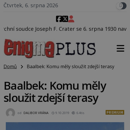
Čtvrtek, 6. srpna 2026
Crater se 6. srpna 1930 navečeří ve své oblíbené rest
Domů
Baalbek: Komu měly sloužit zdejší terasy
Baalbek: Komu měly
sloužit zdejší terasy
PREMIUM
od
DALIBOR VRÁNA
9.10.2019
6.4tis