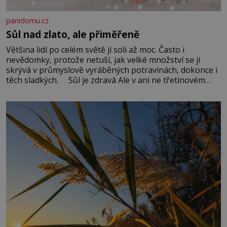
panidomu.cz
Sůl nad zlato, ale přiměřeně
Většina lidí po celém světě jí soli až moc. Často i
nevědomky, protože netuší, jak velké množství se jí
skrývá v průmyslově vyráběných potravinách, dokonce i
těch sladkých. Sůl je zdravá Ale v ani ne třetinovém
množství, než je pro většinu populace běžné. Její
základní složky– sodík a chlór – jsou zásadní pro
správné hospodaření