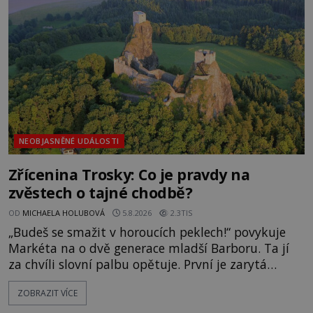
následovat. Vstupujeme na pláž Dumas ve městě
Surat. Gu
NEOBJASNĚNÉ UDÁLOSTI
Zřícenina Trosky: Co je pravdy na
zvěstech o tajné chodbě?
OD
MICHAELA HOLUBOVÁ
5.8.2026
2.3TIS
„Budeš se smažit v horoucích peklech!“ povykuje
Markéta na o dvě generace mladší Barboru. Ta jí
za chvíli slovní palbu opětuje. První je zarytá
katolička, druhá přesvědčená kališnice. A každá z
ZOBRAZIT VÍCE
nich se usídlí na jedné z věží slavného hradu
Trosky. Šlechtic Ota IV. z Bergova (1399–1452) patří