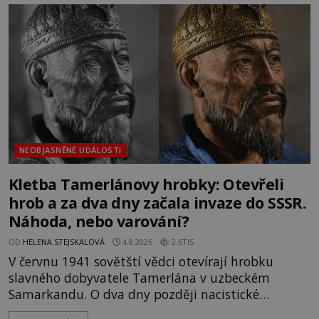
mezi vůdce protihusitského boje. Za manželku má
skutečně jistou
NEOBJASNĚNÉ UDÁLOSTI
Kletba Tamerlánovy hrobky: Otevřeli
hrob a za dva dny začala invaze do SSSR.
Náhoda, nebo varování?
OD
HELENA STEJSKALOVÁ
4.8.2026
2.6TIS
V červnu 1941 sovětští vědci otevírají hrobku
slavného dobyvatele Tamerlána v uzbeckém
Samarkandu. O dva dny později nacistické
Německo zahajuje operaci Barbarossa a napadá