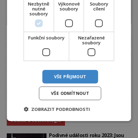
Nezbytně
Výkonové
Soubory
nutné
soubory
cílení
soubory
Funkční soubory
Nezařazené
soubory
VŠE PŘIJMOUT
VŠE ODMÍTNOUT
ZOBRAZIT PODROBNOSTI
Vesmír a technologie
Podivné události roku 2023: Jsou