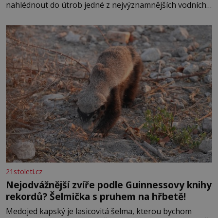
nahlédnout do útrob jedné z nejvýznamnějších vodních
elektráren v Evropě, vydat se na horské hřebeny, projet
se na koloběžce a den zakončit poznáváním památek ve
Velkých Losinách nebo v termálním
21stoleti.cz
Nejodvážnější zvíře podle Guinnessovy knihy
rekordů? Šelmička s pruhem na hřbetě!
Medojed kapský je lasicovitá šelma, kterou bychom