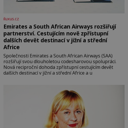
iluxus.cz
Emirates a South African Airways rozšiřují
partnerství. Cestujícím nově zpřístupní
dalších devět destinací v jižní a střední
Africe
Společnosti Emirates a South African Airways (SAA)
rozšiřují svou dlouholetou codesharovou spolupráci.
Nová reciproční dohoda zpřístupní cestujícím devět
dalších destinací v jižní a střední Africe a u