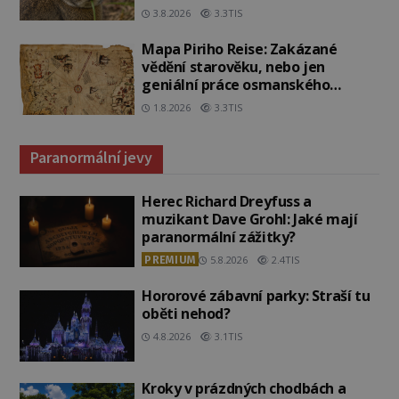
3.8.2026
3.3TIS
Mapa Piriho Reise: Zakázané
vědění starověku, nebo jen
geniální práce osmanského
admirála?
1.8.2026
3.3TIS
Paranormální jevy
Herec Richard Dreyfuss a
muzikant Dave Grohl: Jaké mají
paranormální zážitky?
PREMIUM
5.8.2026
2.4TIS
Hororové zábavní parky: Straší tu
oběti nehod?
4.8.2026
3.1TIS
Kroky v prázdných chodbách a