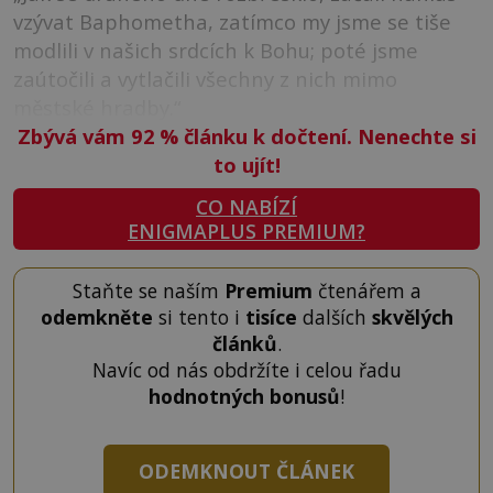
vzývat Baphometha, zatímco my jsme se tiše
modlili v našich srdcích k Bohu; poté jsme
zaútočili a vytlačili všechny z nich mimo
městské hradby.“
Zbývá vám 92
%
článku k dočtení. Nenechte si
to ujít!
CO NABÍZÍ
ENIGMAPLUS PREMIUM?
Staňte se naším
Premium
čtenářem a
odemkněte
si tento i
tisíce
dalších
skvělých
článků
.
Navíc od nás obdržíte i celou řadu
hodnotných bonusů
!
ODEMKNOUT ČLÁNEK