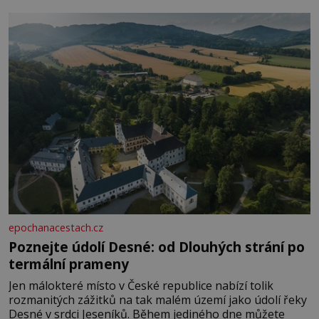
epochanacestach.cz
Poznejte údolí Desné: od Dlouhých strání po
termální prameny
Jen málokteré místo v České republice nabízí tolik
rozmanitých zážitků na tak malém území jako údolí řeky
Desné v srdci Jeseníků. Během jediného dne můžete