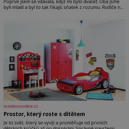
Poprvé jsem se vdávala, když mi bylo dvacet. Oba jsme
byli mladí a byl to tak říkajíc sňatek z rozumu. Rodiče nás
dali dohromady, Toník byl dobře zaopatřený mladý muž.
Manželství nám oběma moc nesvědčilo, brzy jsme zjistili,
že
rezidenceonline.cz
Prostor, který roste s dítětem
Je to svět, který se vyvíjí a proměňuje od prvních
dětských krůčků až po dospívání. Správně navržený