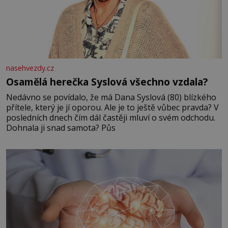
nasehvezdy.cz
Osamělá herečka Syslová všechno vzdala?
Nedávno se povídalo, že má Dana Syslová (80) blízkého
přítele, který je jí oporou. Ale je to ještě vůbec pravda? V
posledních dnech čím dál častěji mluví o svém odchodu.
Dohnala ji snad samota? Půs