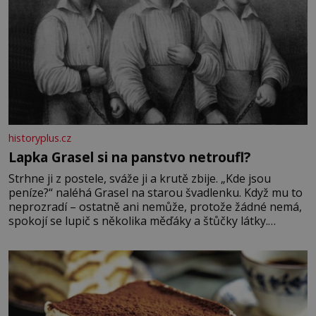
historyplus.cz
Lapka Grasel si na panstvo netroufl?
Strhne ji z postele, sváže ji a krutě zbije. „Kde jsou
peníze?“ naléhá Grasel na starou švadlenku. Když mu to
neprozradí – ostatně ani nemůže, protože žádné nemá,
spokojí se lupič s několika měďáky a štůčky látky.
Zraněná žena pár dní nato umírá. Je to muž nebývale
krutý. Jeho činy budí hrůzu ještě dlouho po jeho smrti