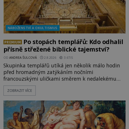
NÁBOŽENSTVÍ A OKULTISMUS
Po stopách templářů: Kdo odhalil
PREMIUM
přísně střežené biblické tajemství?
OD
ANDREA ŠULCOVÁ
2.8.2026
3.6TIS
Skupinka templářů utíká jen několik málo hodin
před hromadným zatýkáním nočními
francouzskými uličkami směrem k nedalekému
přístavu. Jeden z nich má přes ramena ranec s
ZOBRAZIT VÍCE
tajemným obsahem. Kapitán lodi už na ně čeká.
„Dejte to do podpalubí a připravte se. Za chvíli
vyplouváme,“ sdělí jim. „Kam máme namířeno,
kapitáne?“ zeptá se ho jeden z templářů. „Do Sk