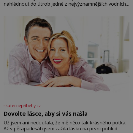
nahlédnout do útrob jedné z nejvýznamnějších vodních
elektráren v Evropě, vydat se na horské hřebeny, projet
se na koloběžce a den zakončit poznáváním památek ve
Velkých Losinách nebo v termálním
skutecnepribehy.cz
Dovolte lásce, aby si vás našla
Už jsem ani nedoufala, že mě něco tak krásného potká.
Až v pětapadesáti jsem zažila lásku na první pohled.