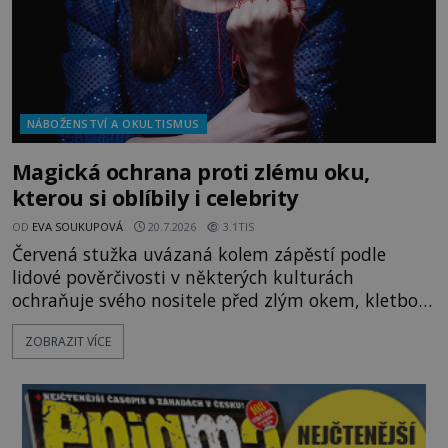
NÁBOŽENSTVÍ A OKULTISMUS
Magická ochrana proti zlému oku,
kterou si oblíbily i celebrity
OD
EVA SOUKUPOVÁ
20.7.2026
3.1TIS
Červená stužka uvázaná kolem zápěstí podle
lidové pověrčivosti v některých kulturách
ochraňuje svého nositele před zlým okem, kletbou,
která může přivodit neštěstí či nemoc. S tímto
ZOBRAZIT VÍCE
nenápadným symbolem magické ochrany lze
občas spatřit i různé celebrity včetně Madonny
nebo Leonarda DiCapria. Na Blízkém východě a v
židovských komunitách po celém světě, je