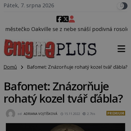
Pátek, 7. srpna 2026
e z nebe snáší podivná rosolovitá látka neznámého 
Domů
Bafomet: Znázorňuje rohatý kozel tvář ďábla?
Bafomet: Znázorňuje
rohatý kozel tvář ďábla?
PREMIUM
od
ADRIANA VOJTÍŠKOVÁ
15.11.2022
2.7tis