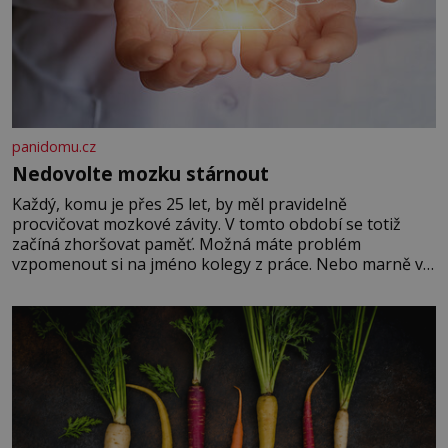
panidomu.cz
Nedovolte mozku stárnout
Každý, komu je přes 25 let, by měl pravidelně
procvičovat mozkové závity. V tomto období se totiž
začíná zhoršovat paměť. Možná máte problém
vzpomenout si na jméno kolegy z práce. Nebo marně v
paměti lovíte název knížky, kterou jste nedávno přečetli.
Je to opravdu tak, s věkem jako kdyby se paměť
rozhodla stávkovat. Cvičte