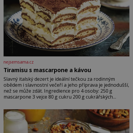
nejsemsama.cz
Tiramisu s mascarpone a kávou
Slavný italský dezert je ideální tečkou za rodinným
obědem i slavnostní večeří a jeho příprava je jednodušší,
než se může zdát. Ingredience pro 4 osoby: 250 g
mascarpone 3 vejce 80 g cukru 200 g cukrářských
piškotů 250 ml silné kávy 2 lžíce amaretta kakao na
posypání Postup: Oddělte žloutky od bílků. Žloutky
vyšlehejte s cukrem do světlé pěny a postupně do nich
vmíchejte mascarpone, aby vznikl hladký