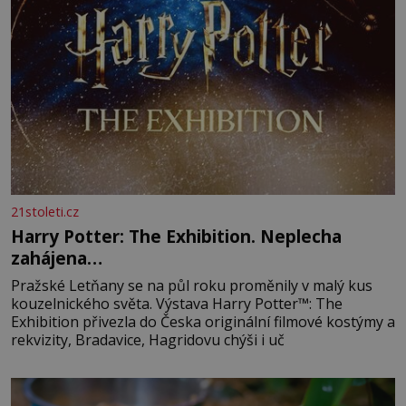
21stoleti.cz
Harry Potter: The Exhibition. Neplecha
zahájena…
Pražské Letňany se na půl roku proměnily v malý kus
kouzelnického světa. Výstava Harry Potter™: The
Exhibition přivezla do Česka originální filmové kostýmy a
rekvizity, Bradavice, Hagridovu chýši i uč