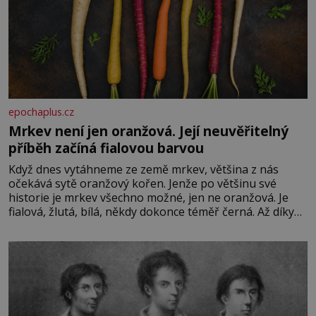
epochaplus.cz
Mrkev není jen oranžová. Její neuvěřitelný
příběh začíná fialovou barvou
Když dnes vytáhneme ze země mrkev, většina z nás
očekává sytě oranžový kořen. Jenže po většinu své
historie je mrkev všechno možné, jen ne oranžová. Je
fialová, žlutá, bílá, někdy dokonce téměř černá. Až díky
stovkám let pečlivého šlechtění se z ní stává zelenina,
bez které si českou zahradu ani nedokážeme představit.
Její příběh je