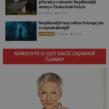
přízraky v oknech: Nejděsivější
domy v Česku budí hrůzu
2.8.2026
3.3TIS
Nejděsivější lesy světa: Vstoupí jen
ti nejodvážnější!
PREMIUM
1.8.2026
3.5TIS
NENECHTE SI UJÍT DALŠÍ ZAJÍMAVÉ
ČLÁNKY