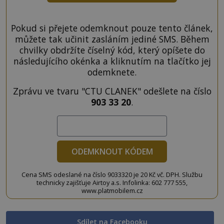
Pokud si přejete odemknout pouze tento článek,
můžete tak učinit zasláním jediné SMS. Během
chvilky obdržíte číselný kód, který opíšete do
následujícího okénka a kliknutím na tlačítko jej
odemknete.
Zprávu ve tvaru "CTU CLANEK" odešlete na číslo
903 33 20
.
ODEMKNOUT KÓDEM
Cena SMS odeslané na číslo 9033320 je 20 Kč vč. DPH. Službu
technicky zajišťuje Airtoy a.s. Infolinka: 602 777 555,
www.platmobilem.cz
Sdílet na Facebooku