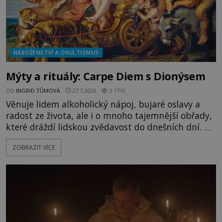
NÁBOŽENSTVÍ A OKULTISMUS
Mýty a rituály: Carpe Diem s Dionýsem
OD
INGRID TŮMOVÁ
27.7.2026
3.1TIS
Věnuje lidem alkoholický nápoj, bujaré oslavy a
radost ze života, ale i o mnoho tajemnější obřady,
které dráždí lidskou zvědavost do dnešních dní. Co
doopravdy představuje bůh, jemuž Římané říkají
ZOBRAZIT VÍCE
Bakchus? Mytologický příběh řeckého boha
Dionýsa není zrovna idylická pohádka. Bůh Zeus jej
zplodí se svou milenkou Semelou, což Diova žena
Héra nemůže nechat b