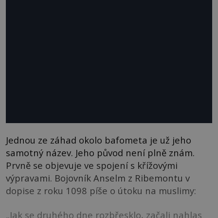
Jednou ze záhad okolo bafometa je už jeho
samotný název. Jeho původ není plně znám.
Prvně se objevuje ve spojení s křížovými
výpravami. Bojovník Anselm z Ribemontu v
dopise z roku 1098 píše o útoku na muslimy:
„Jak se druhého dne rozbřesklo, začali nahlas