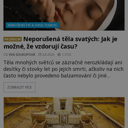
NÁBOŽENSTVÍ A OKULTISMUS
Neporušená těla svatých: Jak je
PREMIUM
možné, že vzdorují času?
OD
EVA SOUKUPOVÁ
6.8.2026
1.5TIS
Těla mnohých světců se zázračně nerozkládají ani
desítky či stovky let po jejich smrti, ačkoliv na nich
často nebylo provedeno balzamování či jiné
pokusy o konzervaci. Neporušené ostatky bývají
ZOBRAZIT VÍCE
považovány za důkaz svatosti zemřelých. Jaké
tajemné síly těla významných náboženských
osobností ochraňují? Na hřbitově u kláštera
Milosrdných