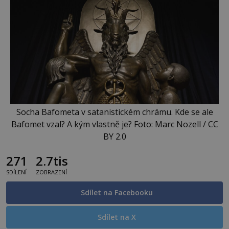
Socha Bafometa v satanistickém chrámu. Kde se ale
Bafomet vzal? A kým vlastně je? Foto: Marc Nozell / CC
BY 2.0
271
2.7tis
SDÍLENÍ
ZOBRAZENÍ
Sdílet na Facebooku
Sdílet na X