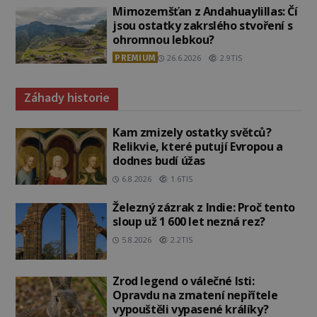
Mimozemšťan z Andahuaylillas: Čí
jsou ostatky zakrslého stvoření s
ohromnou lebkou?
PREMIUM
26.6.2026
2.9TIS
Záhady historie
Kam zmizely ostatky světců?
Relikvie, které putují Evropou a
dodnes budí úžas
6.8.2026
1.6TIS
Železný zázrak z Indie: Proč tento
sloup už 1 600 let nezná rez?
5.8.2026
2.2TIS
Zrod legend o válečné lsti:
Opravdu na zmatení nepřítele
vypouštěli vypasené králíky?