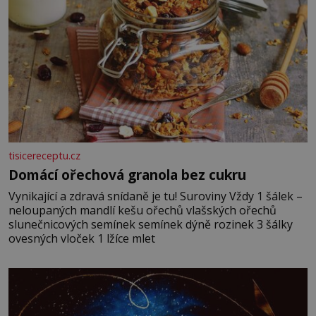
tisicereceptu.cz
Domácí ořechová granola bez cukru
Vynikající a zdravá snídaně je tu! Suroviny Vždy 1 šálek –
neloupaných mandlí kešu ořechů vlašských ořechů
slunečnicových semínek semínek dýně rozinek 3 šálky
ovesných vloček 1 lžíce mlet