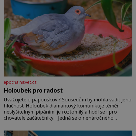
epochalnisvet.cz
Holoubek pro radost
Uvažujete o papouškovi? Sousedům by mohla vadit jeho
hlučnost. Holoubek diamantový komunikuje téměř
neslyšitelným pípáním, je roztomilý a hodí se i pro
chovatele začátečníky. Jedná se o nenáročného
klidného ptáčka, který většinu dne jen posedává. Hodně
času tráví na zemi, kde sbírá zbytky semínek Jeho
domovinou je prakticky celá Austrálie s výjimkou