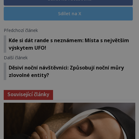
Sdílet na X
Předchozí článek
Kde si dát rande s neznámem: Místa s největším
výskytem UFO!
Další článek
Děsiví noční návštěvníci: Způsobují noční můry
zlovolné entity?
Související články