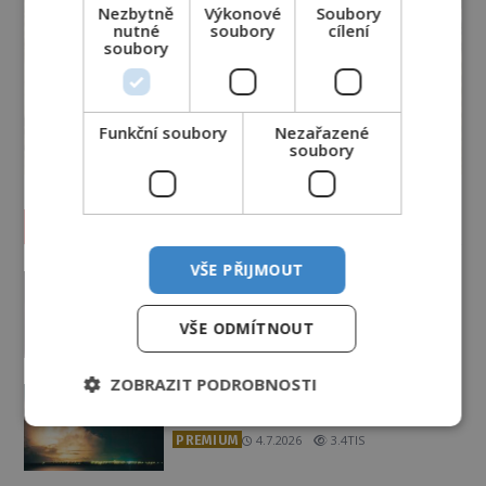
Nezbytně
Výkonové
Soubory
nutné
soubory
cílení
soubory
Funkční soubory
Nezařazené
soubory
Vesmír a technologie
VŠE PŘIJMOUT
Podivné události roku 2023: Jsou
Američané v obležení UFO?
VŠE ODMÍTNOUT
PREMIUM
27.7.2026
3.5TIS
ZOBRAZIT PODROBNOSTI
Nad australským městem
„tančila“ záhadná světla
PREMIUM
4.7.2026
3.4TIS