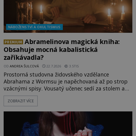
NÁBOŽENSTVÍ A OKULTISMUS
Abramelinova magická kniha:
PREMIUM
Obsahuje mocná kabalistická
zaříkávadla?
OD
ANDREA ŠULCOVÁ
22.7.2026
3.5TIS
Prostorná studovna židovského vzdělance
Abrahama z Wormsu je napěchovaná až po strop
vzácnými spisy. Vousatý učenec sedí za stolem a
před sebou má rozložený jeden z nejzáhadnějších
ZOBRAZIT VÍCE
magických textů. Jde o Abramelinův grimoár, který
sám sepsal. Skutečně do něj zaznamenal mocná
kouzla, jak si někteří myslí, nebo jde o pouhou
pověru? Už šest měsíců pobývá