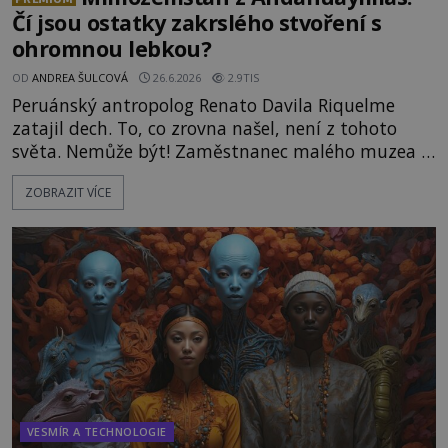
Čí jsou ostatky zakrslého stvoření s
ohromnou lebkou?
OD
ANDREA ŠULCOVÁ
26.6.2026
2.9TIS
Peruánský antropolog Renato Davila Riquelme
zatajil dech. To, co zrovna našel, není z tohoto
světa. Nemůže být! Zaměstnanec malého muzea v
peruánském městečku Andahuaylillas nedaleko
ZOBRAZIT VÍCE
legendárního Cuzca pomalu sestupuje z posvátné
hory Apu a přemýšlí, jak s touto zprávou naloží.
Právě nalezl ostatky dvou mimozemšťanů! Vědci
nad nálezem kroutí hlavou. Už na
VESMÍR A TECHNOLOGIE