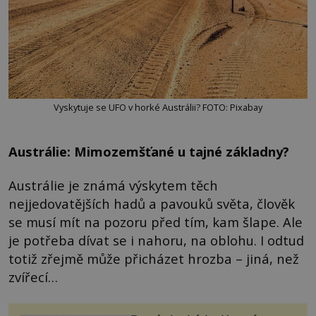
Vyskytuje se UFO v horké Austrálii? FOTO: Pixabay
Austrálie: Mimozemšťané u tajné základny?
Austrálie je známá výskytem těch
nejjedovatějších hadů a pavouků světa, člověk
se musí mít na pozoru před tím, kam šlape. Ale
je potřeba dívat se i nahoru, na oblohu. I odtud
totiž zřejmě může přicházet hrozba – jiná, než
zvířecí…