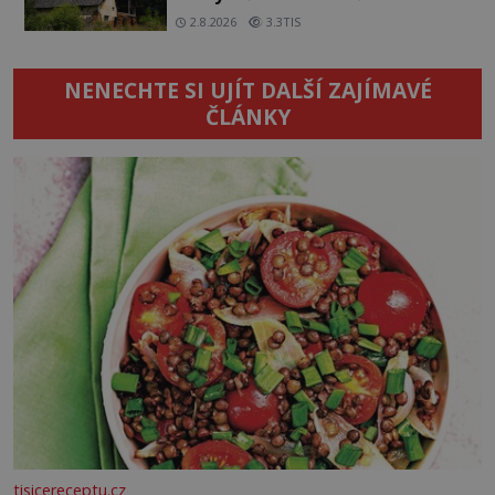
2.8.2026
3.3TIS
NENECHTE SI UJÍT DALŠÍ ZAJÍMAVÉ
ČLÁNKY
tisicereceptu.cz