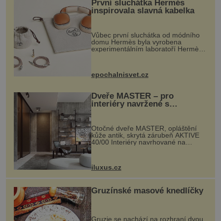
První sluchátka Hermés
inspirovala slavná kabelka
Vůbec první sluchátka od módního
domu Hermès byla vyrobena
experimentálním laboratoří Hermès
Ateliers Horizons. Elegantní gadget
si vyžádal dva roky vývoje a chlubí
se ručně šitou hovězí kůží a
epochalnisvet.cz
kovový...
Dveře MASTER – pro
interiéry navržené s
rozumem i vášní!
Otočné dveře MASTER, opláštění
kůže antik, skrytá zárubeň AKTIVE
40/00 Interiéry navrhované na
zakázku často vyžadují atypické
rozměry nejen nábytku, ale i
otvorových prvků. Technické zázemí
iluxus.cz
dnes umož...
Gruzínské masové knedlíčky
Gruzie se nachází na rozhraní dvou