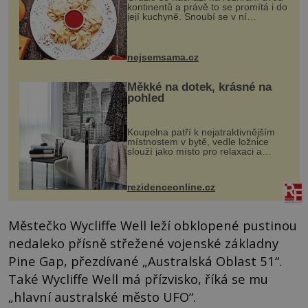
kontinentů a právě to se promítá i do
její kuchyně. Snoubí se v ní
evropské a asijské chutě a díky tomu
vznikají rozmanité a chuťově bohaté
pokrmy, které rozhodně st...
nejsemsama.cz
Měkké na dotek, krásné na
pohled
Koupelna patří k nejatraktivnějším
místnostem v bytě, vedle ložnice
slouží jako místo pro relaxaci a
odpočinek. Koupelnový textil –
ručníky, osušky a koberečky –
mohou jako mávnutím kouzelného
rezidenceonline.cz
proutku...
Městečko Wycliffe Well leží obklopené pustinou
nedaleko přísně střežené vojenské základny
Pine Gap, přezdívané „Australská Oblast 51“.
Také Wycliffe Well má přízvisko, říká se mu
„hlavní australské město UFO“.