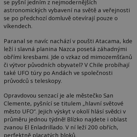
se pyšní jedním z nejmodernějších
astronomických vybavení na světě a veřejnosti
se po předchozí domluvě otevírají pouze o
víkendech.
Paranal se navíc nachází v poušti Atacama, kde
leží i slavná planina Nazca posetá záhadnými
obřími kresbami. Jde o vzkaz od mimozemšťanů
či výtvor původních obyvatel? V Chile probíhají
také UFO túry po Andách ve společnosti
průvodců s teleskopy.
Opravdovou senzací je ale městečko San
Clemente, pyšnící se titulem „hlavní světové
město UFO“. Jejich výskyt v okolí hlásí svědci v
průměru jednou týdně! Blízko najdete i oblast
zvanou El Enladrillado. V ní leží 200 obřích,
perfektně placatých bloků.