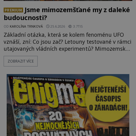
Jsme mimozemšťané my z daleké
PREMIUM
budoucnosti?
OD
KAROLÍNA TRNKOVÁ
25.6.2026
3.7TIS
Základní otázka, která se kolem fenoménu UFO
vznáší, zní: Co jsou zač? Letouny testované v rámci
utajovaných vládních experimentů? Mimozemské
vesmírné lodě plnící na Zemi nám neznámý úkol?
ZOBRAZIT VÍCE
Skokani mezi dimenzemi, putující po mostech
skrze reality do paralelních světů? O všech těchto
možnostech již desítky let vzrušeně diskutují
vědci, ufologo