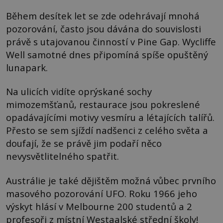
Během desítek let se zde odehrávají mnohá
pozorování, často jsou dávána do souvislosti
právě s utajovanou činností v Pine Gap. Wycliffe
Well samotné dnes připomíná spíše opuštěný
lunapark.
Na ulicích vidíte oprýskané sochy
mimozemšťanů, restaurace jsou pokreslené
opadávajícími motivy vesmíru a létajících talířů.
Přesto se sem sjíždí nadšenci z celého světa a
doufají, že se právě jim podaří něco
nevysvětlitelného spatřit.
Austrálie je také dějištěm možná vůbec prvního
masového pozorování UFO. Roku 1966 jeho
výskyt hlásí v Melbourne 200 studentů a 2
profesoři z místní Westaalské střední školy!