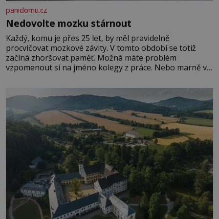
panidomu.cz
Nedovolte mozku stárnout
Každý, komu je přes 25 let, by měl pravidelně
procvičovat mozkové závity. V tomto období se totiž
začíná zhoršovat paměť. Možná máte problém
vzpomenout si na jméno kolegy z práce. Nebo marně v
paměti lovíte název knížky, kterou jste nedávno přečetli.
Je to opravdu tak, s věkem jako kdyby se paměť
rozhodla stávkovat. Cvičte