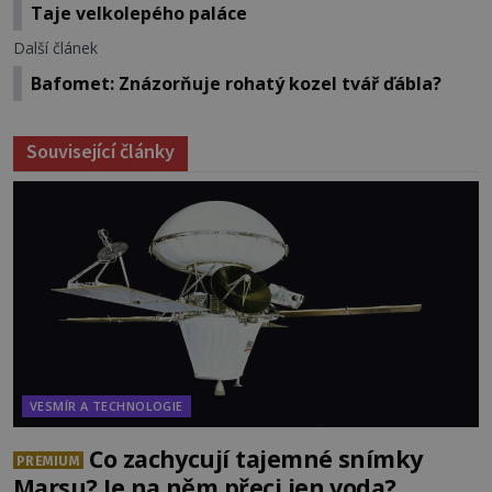
Taje velkolepého paláce
Další článek
Bafomet: Znázorňuje rohatý kozel tvář ďábla?
Související články
VESMÍR A TECHNOLOGIE
Co zachycují tajemné snímky
PREMIUM
Marsu? Je na něm přeci jen voda?