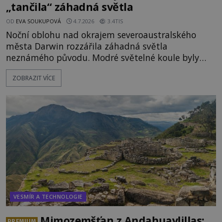
„tančila“ záhadná světla
OD
EVA SOUKUPOVÁ
4.7.2026
3.4TIS
Noční oblohu nad okrajem severoaustralského
města Darwin rozzářila záhadná světla
neznámého původu. Modré světelné koule byly
viditelné nejméně dvacet minut, během nichž se
ZOBRAZIT VÍCE
opakovaně objevovaly a zase mizely. Svědek, který
úkaz zachytil na mobilní telefon, se domnívá, že
mohlo jít o návštěvu ze světa duchů. Záhadný
záznam okamžitě rozpoutal deb
VESMÍR A TECHNOLOGIE
Mimozemšťan z Andahuaylillas:
PREMIUM