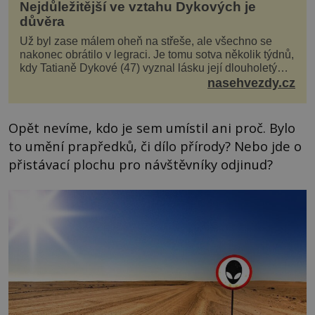
Nejdůležitější ve vztahu Dykových je
důvěra
Už byl zase málem oheň na střeše, ale všechno se
nakonec obrátilo v legraci. Je tomu sotva několik týdnů,
kdy Tatianě Dykové (47) vyznal lásku její dlouholetý
kolega a kamarád. Lidé si hned mysleli, ž...
nasehvezdy.cz
Opět nevíme, kdo je sem umístil ani proč. Bylo
to umění prapředků, či dílo přírody? Nebo jde o
přistávací plochu pro návštěvníky odjinud?