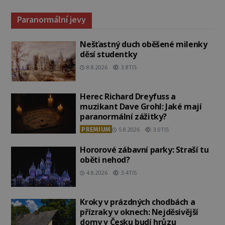
Paranormální jevy
Nešťastný duch oběšené milenky
děsí studentky
8.8.2026
3.8TIS
Herec Richard Dreyfuss a
muzikant Dave Grohl: Jaké mají
paranormální zážitky?
PREMIUM
5.8.2026
3.0TIS
Hororové zábavní parky: Straší tu
oběti nehod?
4.8.2026
3.4TIS
Kroky v prázdných chodbách a
přízraky v oknech: Nejděsivější
domy v Česku budí hrůzu