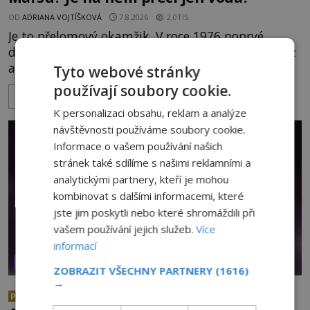
OD
ADRIANA VOJTÍŠKOVÁ
7.8.2026
2.0TIS
Je to přelomový okamžik. V roce 1976 poprvé
dosednou na povrch Marsu dvě pozemské sondy z
amerického vesmírného programu Viking, které
Tyto webové stránky
jsou schopny pořídit fotografie záhadami
používají soubory cookie.
ZOBRAZIT VÍCE
opředené rudé planety. Viking 1 zde zaznamená
K personalizaci obsahu, reklam a analýze
něco naprosto nečekaného. V marsovské oblasti
návštěvnosti používáme soubory cookie.
zvané Cydonie totiž zachytí podivný útvar
Informace o vašem používání našich
připomínající lidskou tvář. NASA (Národní úřad
stránek také sdílíme s našimi reklamními a
analytickými partnery, kteří je mohou
kombinovat s dalšími informacemi, které
jste jim poskytli nebo které shromáždili při
vašem používání jejich služeb.
Více
informací
VESMÍR A TECHNOLOGIE
ZOBRAZIT VŠECHNY PARTNERY
(1616)
→
Podivné události roku 2023: Jsou
PREMIUM