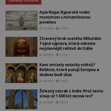
Ayia Napa: Kyperské vodní
monstrum s mírumilovnou
povahou
7.8.2026
4.7TIS
Ztracený hrob svatého Mikuláše:
Tajná výprava, která odnesla
nejslavnější relikvii do Itálie
7.8.2026
2.1TIS
Kam zmizely ostatky světců?
Relikvie, které putují Evropou a
dodnes budí úžas
6.8.2026
2.9TIS
Železný zázrak z Indie: Proč tento
sloup už 1 600 let nezná rez?
5.8.2026
2.9TIS