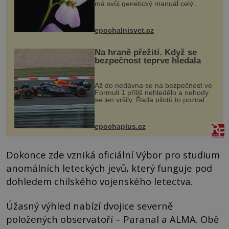
má svůj genetický manuál celý
dvakrát. Přesně to se občas v
přírodě stane – a podle nového
výzkumu to může být pro druhy
epochalnisvet.cz
vstupenka...
Na hraně přežití. Když se
bezpečnost teprve hledala
Až do nedávna se na bezpečnost ve
Formuli 1 příliš nehledělo a nehody
se jen vršily. Řada pilotů to poznala
na vlastní kůži, často s trvalými
následky nebo bohužel i ztrátou
života. Dnes nepochopiteln...
epochaplus.cz
Dokonce zde vzniká oficiální Výbor pro studium
anomálních leteckých jevů, který funguje pod
dohledem chilského vojenského letectva.
Úžasný výhled nabízí dvojice severně
položených observatoří – Paranal a ALMA. Obě