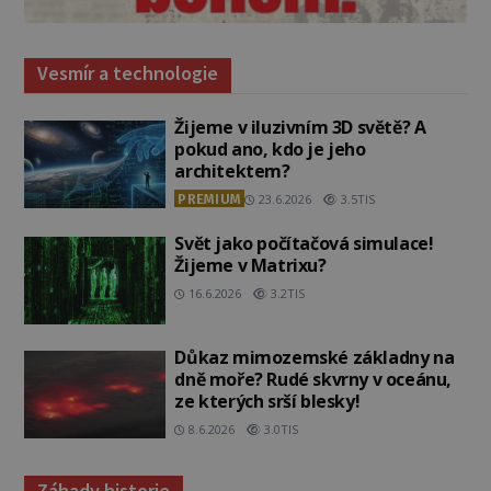
Vesmír a technologie
Žijeme v iluzivním 3D světě? A
pokud ano, kdo je jeho
architektem?
PREMIUM
23.6.2026
3.5TIS
Svět jako počítačová simulace!
Žijeme v Matrixu?
16.6.2026
3.2TIS
Důkaz mimozemské základny na
dně moře? Rudé skvrny v oceánu,
ze kterých srší blesky!
8.6.2026
3.0TIS
Záhady historie