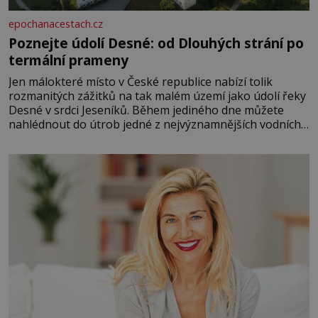
epochanacestach.cz
Poznejte údolí Desné: od Dlouhých strání po
termální prameny
Jen málokteré místo v České republice nabízí tolik
rozmanitých zážitků na tak malém území jako údolí řeky
Desné v srdci Jeseníků. Během jediného dne můžete
nahlédnout do útrob jedné z nejvýznamnějších vodních
elektráren v Evropě, vydat se na horské hřebeny, projet
se na koloběžce a den zakončit poznáváním památek ve
Velkých Losinách nebo v termálním