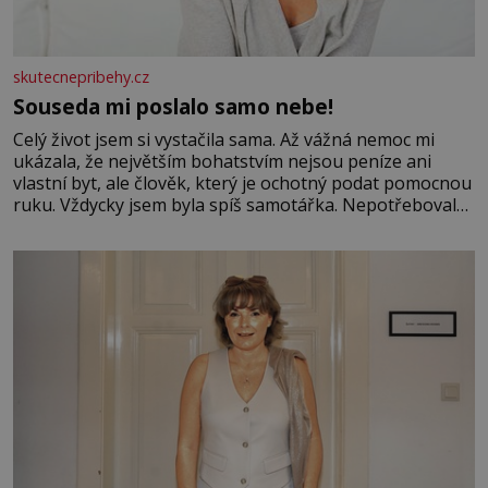
skutecnepribehy.cz
Souseda mi poslalo samo nebe!
Celý život jsem si vystačila sama. Až vážná nemoc mi
ukázala, že největším bohatstvím nejsou peníze ani
vlastní byt, ale člověk, který je ochotný podat pomocnou
ruku. Vždycky jsem byla spíš samotářka. Nepotřebovala
jsem kolem sebe partu kamarádek ani partnera. Stačily
mi knihy, práce a hlavně klid. Hned po studiích jsem
odešla z rodného města,