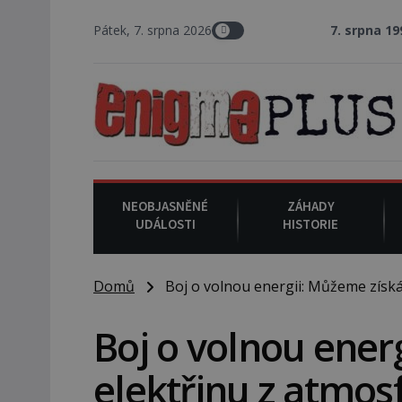
Pátek, 7. srpna 2026
7. srpna 1994
: Na americ
NEOBJASNĚNÉ
ZÁHADY
UDÁLOSTI
HISTORIE
Domů
Boj o volnou energii: Můžeme získáv
Boj o volnou ener
elektřinu z atmos