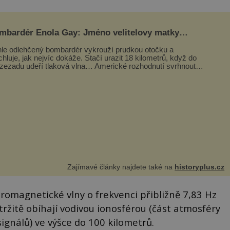
mbardér Enola Gay: Jméno velitelovy matky
oupilo do dějin
le odlehčený bombardér vykrouží prudkou otočku a
chluje, jak nejvíc dokáže. Stačí urazit 18 kilometrů, když do
 zezadu udeří tlaková vlna… Americké rozhodnutí svrhnout
ivou jadernou bombu ...
Zajímavé články najdete také na
historyplus.cz
omagnetické vlny o frekvenci přibližně 7,83 Hz
tržitě obíhají vodivou ionosférou (část atmosféry
signálů) ve výšce do 100 kilometrů.