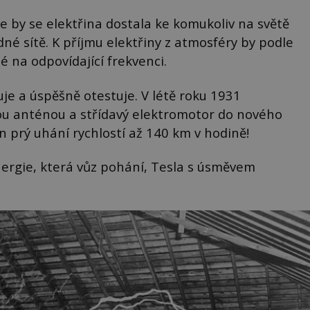
ie by se elektřina dostala ke komukoliv na světě
né sítě. K příjmu elektřiny z atmosféry by podle
né na odpovídající frekvenci.
je a úspěšně otestuje. V létě roku 1931
hou anténou a střídavý elektromotor do nového
 prý uhání rychlostí až 140 km v hodině!
ergie, která vůz pohání, Tesla s úsměvem