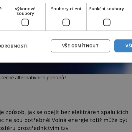
é
Výkonové
Soubory cílení
Funkční soubory
soubory
ODROBNOSTI
VŠE ODMÍTNOUT
VŠ
tečně alternativních pohonů?
e způsob, jak se obejít bez elektráren spalujících
bec nejsou potřebné! Volná energie totiž může být
sféru prostřednictvím tzv.