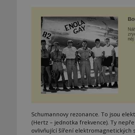
Bo
vst
Náh
zry
něj
nič
Schumannovy rezonance. To jsou elektr
(Hertz – jednotka frekvence). Ty nepře
ovlivňující šíření elektromagnetických 