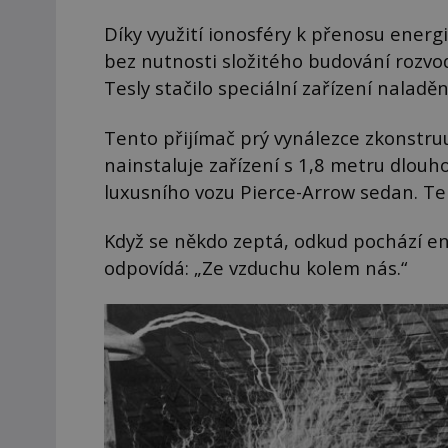
Díky využití ionosféry k přenosu energ
bez nutnosti složitého budování rozvod
Tesly stačilo speciální zařízení naladě
Tento přijímač prý vynálezce zkonstruu
nainstaluje zařízení s 1,8 metru dlou
luxusního vozu Pierce-Arrow sedan. Ten
Když se někdo zeptá, odkud pochází en
odpovídá: „Ze vzduchu kolem nás.“