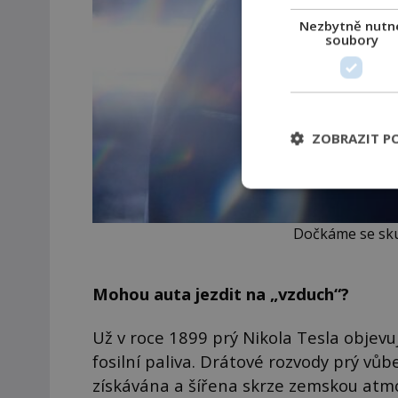
Nezbytně nutn
soubory
ZOBRAZIT P
Dočkáme se sku
Mohou auta jezdit na „vzduch“?
Už v roce 1899 prý Nikola Tesla objevuj
fosilní paliva. Drátové rozvody prý vů
získávána a šířena skrze zemskou atmo