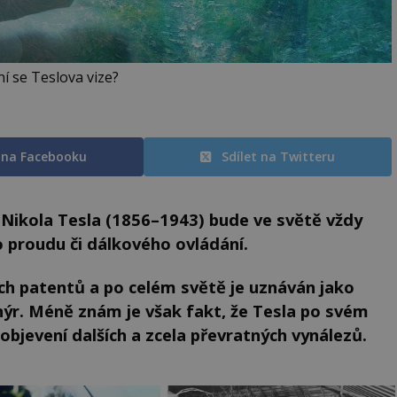
ní se Teslova vize?
t na Facebooku
Sdílet na Twitteru
Nikola Tesla (1856–1943) bude ve světě vždy
o proudu či dálkového ovládání.
ých patentů a po celém světě je uznáván jako
nýr. Méně znám je však fakt, že Tesla po svém
bjevení dalších a zcela převratných vynálezů.