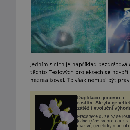
Jedním z nich je například bezdrátová d
těchto Teslových projektech se hovoří 
nezrealizoval. To však nemusí být prav
Duplikace genomu u
rostlin: Skrytá genetic
zátěž i evoluční výhod
Představte si, že by se rost
jednou ráno probudila a zjist
má svůj genetický manuál c