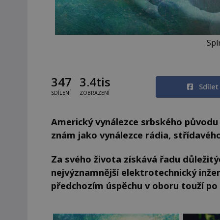
Spl
347
3.4tis
Sdíle
SDÍLENÍ
ZOBRAZENÍ
Americký vynálezce srbského původu 
znám jako vynálezce rádia, střídavéh
Za svého života získává řadu důležit
nejvýznamnější elektrotechnický inže
předchozím úspěchu v oboru touží po o