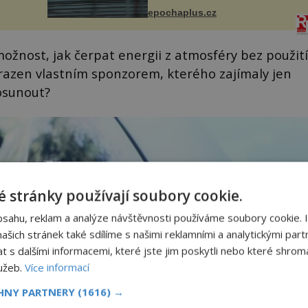
s v
s trvalými následky nebo bohužel
ého
epochaplus.cz
i ztrátou života. Dnes
ruhy
nepochopiteln...
ožnost, jak čerpat energii z atmosféry bez použití
zrazen vlastním sponzorem, kterého zajímaly jen
osunout?
 stránky používají soubory cookie.
bsahu, reklam a analýze návštěvnosti používáme soubory cookie. 
šich stránek také sdílíme s našimi reklamními a analytickými partn
s dalšími informacemi, které jste jim poskytli nebo které shromá
lužeb.
Více informací
CHNY PARTNERY
(1616) →