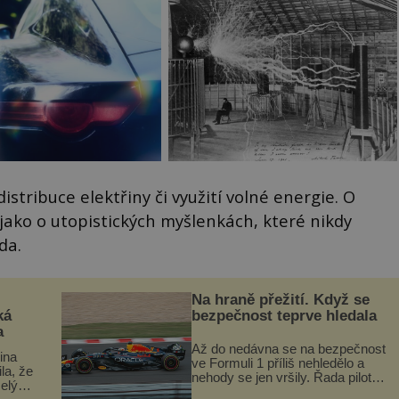
istribuce elektřiny či využití volné energie. O
jako o utopistických myšlenkách, které nikdy
da.
Na hraně přežití. Když se
ká
bezpečnost teprve hledala
a
Až do nedávna se na bezpečnost
lina
ve Formuli 1 příliš nehledělo a
ila, že
nehody se jen vršily. Řada pilotů
elý
to poznala na vlastní kůži, často