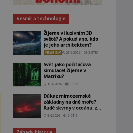
Vesmír a technologie
Žijeme v iluzivním 3D
světě? A pokud ano, kdo
je jeho architektem?
PREMIUM
23.6.2026
3.5TIS
Svět jako počítačová
simulace! Žijeme v
Matrixu?
16.6.2026
3.2TIS
Důkaz mimozemské
základny na dně moře?
Rudé skvrny v oceánu, ze
kterých srší blesky!
8.6.2026
3.0TIS
Záhady historie