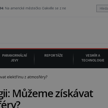
ké městečko Oakville se z nebe snáší podivná rosolovitá látka ne
PARANORMÁLNÍ
REPORTÁŽE
VESMÍR A
JEVY
TECHNOLOGIE
at elektřinu z atmosféry?
gii: Můžeme získávat
féry?