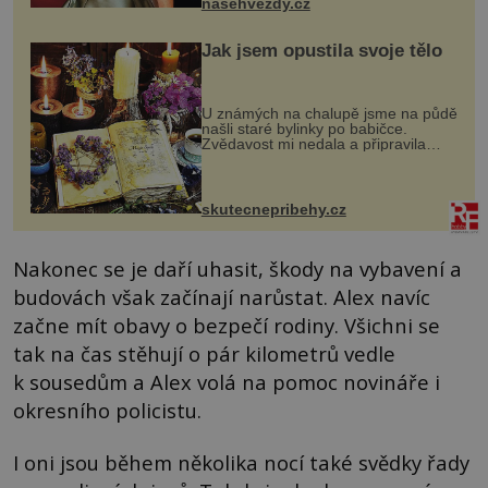
nasehvezdy.cz
Jak jsem opustila svoje tělo
U známých na chalupě jsme na půdě
našli staré bylinky po babičce.
Zvědavost mi nedala a připravila
jsem si z nich lektvar… Zimní pobyt
na chalupě se pro mě vlastní vinou
změnil v děsivý zážitek, na kt...
skutecnepribehy.cz
Nakonec se je daří uhasit, škody na vybavení a
budovách však začínají narůstat. Alex navíc
začne mít obavy o bezpečí rodiny. Všichni se
tak na čas stěhují o pár kilometrů vedle
k sousedům a Alex volá na pomoc novináře i
okresního policistu.
I oni jsou během několika nocí také svědky řady