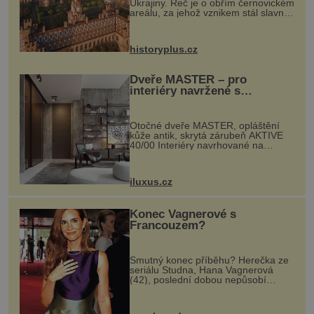
Ukrajiny. Řeč je o obřím černovickém
areálu, za jehož vznikem stál slavný
český architekt Josef Hlávka. Ten si
na něm dal mimořádně záležet. Jeho
stavební plány by při ...
historyplus.cz
Dveře MASTER – pro
interiéry navržené s
rozumem i vášní!
Otočné dveře MASTER, opláštění
kůže antik, skrytá zárubeň AKTIVE
40/00 Interiéry navrhované na
zakázku často vyžadují atypické
rozměry nejen nábytku, ale i
otvorových prvků. Technické zázemí
iluxus.cz
dnes umož...
Konec Vagnerové s
Francouzem?
Smutný konec příběhu? Herečka ze
seriálu Studna, Hana Vagnerová
(42), poslední dobou nepůsobí
nejšťastněji. Ačkoli časy její anorexie
jsou už dávno pryč a opět se pyšnila
ženskými křivkami, najednou s...