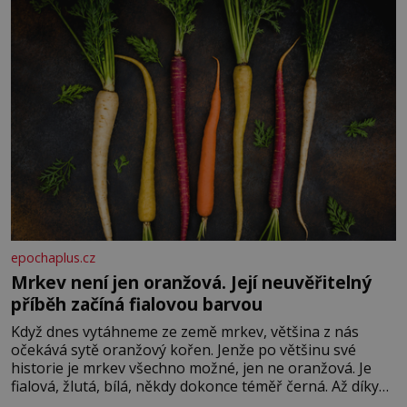
epochaplus.cz
Mrkev není jen oranžová. Její neuvěřitelný
příběh začíná fialovou barvou
Když dnes vytáhneme ze země mrkev, většina z nás
očekává sytě oranžový kořen. Jenže po většinu své
historie je mrkev všechno možné, jen ne oranžová. Je
fialová, žlutá, bílá, někdy dokonce téměř černá. Až díky
stovkám let pečlivého šlechtění se z ní stává zelenina,