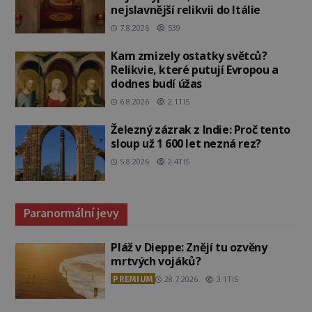
nejslavnější relikvii do Itálie
7.8.2026
539
Kam zmizely ostatky světců?
Relikvie, které putují Evropou a
dodnes budí úžas
6.8.2026
2.1TIS
Železný zázrak z Indie: Proč tento
sloup už 1 600 let nezná rez?
5.8.2026
2.4TIS
Paranormální jevy
Pláž v Dieppe: Znějí tu ozvěny
mrtvých vojáků?
PREMIUM
28.7.2026
3.1TIS