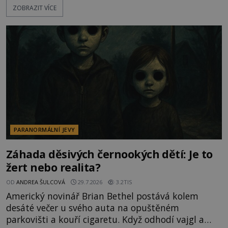
ZOBRAZIT VÍCE
označovány jako nejděsivější na světě. Lidé bydlící
v jejich blízkosti se jim i za bílého dne obloukem
vyhýbají! Už jste o těchto lesích slyšeli? A odvážili
byste se je navštívit? [gallery ids="17
PARANORMÁLNÍ JEVY
Záhada děsivých černookých dětí: Je to
žert nebo realita?
OD
ANDREA ŠULCOVÁ
29.7.2026
3.2TIS
Americký novinář Brian Bethel postává kolem
desáté večer u svého auta na opuštěném
parkovišti a kouří cigaretu. Když odhodí vajgl a