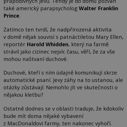
prapodivných jevů. Tehdy je do domu pozván
také americký parapsycholog
Walter Franklin
Prince
.
Zatímco ten tvrdí, že nadpřirozená aktivita
v domě nějak souvisí s patnáctiletou Mary Ellen,
reportér
Harold Whidden
, který na farmě
strávil jako cizinec nejvíc času, věří, že za vše
mohou naštvaní duchové.
Duchové, kteří s ním údajně komunikují skrze
automatické psaní. Jevy záhy na to ustanou, ale
otázky zůstávají: Nemohlo jít ve skutečnosti o
nějakou kletbu?
Ostatně dodnes se v oblasti traduje, že kdokoliv
bude mít doma nějaké vybavení
z MacDonaldovi farmy, ten nakonec vyhoří.