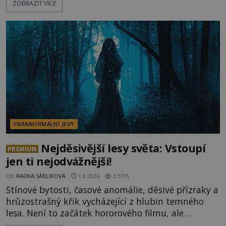
ZOBRAZIT VÍCE
jevy. Zatímco historici většinou hledají racionální
vysvětlení, záhadologové upozorňují, že některé
lokality vykazují nápadně podobná svědectví po
celé generace. A právě tato opakující se svědectví
ud
PARANORMÁLNÍ JEVY
Nejděsivější lesy světa: Vstoupí
PREMIUM
jen ti nejodvážnější!
OD
RADKA SÁBLIKOVÁ
1.8.2026
3.5TIS
Stínové bytosti, časové anomálie, děsivé přízraky a
hrůzostrašný křik vycházející z hlubin temného
lesa. Není to začátek hororového filmu, ale
události, které popisují návštěvníci lesů, které jsou