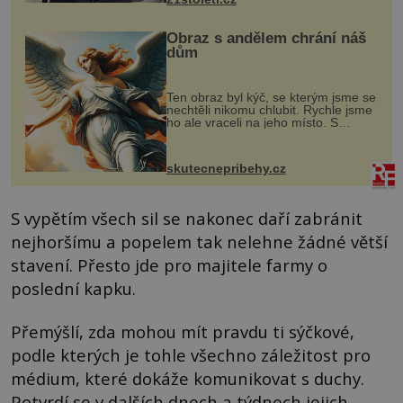
Obraz s andělem chrání náš
dům
Ten obraz byl kýč, se kterým jsme se
nechtěli nikomu chlubit. Rychle jsme
ho ale vraceli na jeho místo. S
manželem Vaškem jsme si pořídili
chaloupku, takový domek na severu
Čech, kde jsme si naplánova...
skutecnepribehy.cz
S vypětím všech sil se nakonec daří zabránit
nejhoršímu a popelem tak nelehne žádné větší
stavení. Přesto jde pro majitele farmy o
poslední kapku.
Přemýšlí, zda mohou mít pravdu ti sýčkové,
podle kterých je tohle všechno záležitost pro
médium, které dokáže komunikovat s duchy.
Potvrdí se v dalších dnech a týdnech jejich