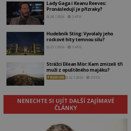
Lady Gaga i Keanu Reeves:
Pronásledují je přízraky?
28.7.2026
3.4TIS
Hudebník Sting: Vyvolaly jeho
rockové hity temnou sílu?
23.7.2026
3.4TIS
Strážci Eilean Mòr: Kam zmizeli tři
muži z opuštěného majáku?
PREMIUM
22.7.2026
3.0TIS
NENECHTE SI UJÍT DALŠÍ ZAJÍMAVÉ
ČLÁNKY