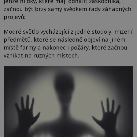
Jenže hlídky, které mají odhalit záškodníka,
začnou být brzy samy svědkem řady záhadných
projevů:
Modré světlo vycházející z jedné stodoly, mizení
předmětů, které se následně objeví na jiném
místě farmy a nakonec i požáry, které začnou
vznikat na různých místech.