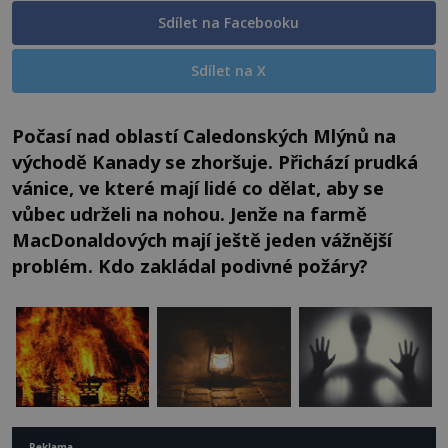
Sdílet na Facebooku
Sdílet na X
Počasí nad oblastí Caledonských Mlýnů na
východě Kanady se zhoršuje. Přichází prudká
vánice, ve které mají lidé co dělat, aby se
vůbec udrželi na nohou. Jenže na farmě
MacDonaldových mají ještě jeden vážnější
problém. Kdo zakládal podivné požáry?
Reklama