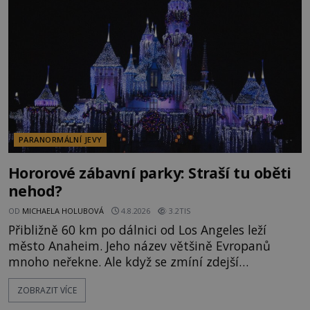
následně nalezne schovaný kokain. Tímto
momentem se slavnému
PARANORMÁLNÍ JEVY
Hororové zábavní parky: Straší tu oběti
nehod?
OD
MICHAELA HOLUBOVÁ
4.8.2026
3.2TIS
Přibližně 60 km po dálnici od Los Angeles leží
město Anaheim. Jeho název většině Evropanů
mnoho neřekne. Ale když se zmíní zdejší
Disneyland, je hned jasno. Zábavní park vyroste na
ZOBRAZIT VÍCE
poklidném místě bývalého sadu pomerančovníků.
Klid tu teď rozhodně nepanuje, park navštíví