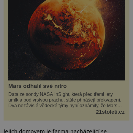
Mars odhalil své nitro
Data ze sondy NASA InSight, která před třemi lety
umlkla pod vrstvou prachu, stále přinášejí překvapení.
Dva nezávislé vědecké týmy nyní oznámily, že Mars
má nejen plášť plný trosek z dávných impaktů,...
21stoleti.cz
Jejich domovem je farma nacházející se