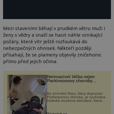
Mezi staveními běhají v prudkém větru muži i
ženy s vědry a snaží se hasit náhle vznikající
požáry, které vítr ještě rozfoukává do
nebezpečných ohnisek. Někteří později
přísahají, že se plameny objevily zničehonic
přímo před jejich očima.
Neinvazivní léčba nejen
Parkinsonovy choroby
pomocí ultrazvukové
„helmy“
Ke zmírnění třesu, který doprovází
Parkinsonovu chorobu, je využívána
hluboká mozková stimulace, která
však vyžaduje vysoce invazivní
zákrok. Ultrazvuk zase není vhodný
k dostatečně přesnému zacílení ...
21stoleti.cz