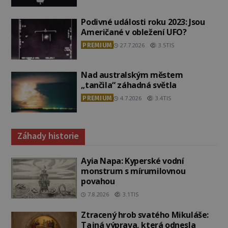
Podivné události roku 2023: Jsou
Američané v obležení UFO?
PREMIUM
27.7.2026
3.5TIS
Nad australským městem
„tančila“ záhadná světla
PREMIUM
4.7.2026
3.4TIS
Záhady historie
Ayia Napa: Kyperské vodní
monstrum s mírumilovnou
povahou
7.8.2026
3.1TIS
Ztracený hrob svatého Mikuláše:
Tajná výprava, která odnesla