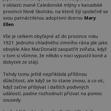
v oblasti zvané Caledonské mlýny v kanadské
provincii Nové Skotsko, na které žijí společně se
svou patnáctiletou adoptivní dcerou
Mary
Ellen
.
Vše je celkem obyčejné až do prosince roku
1921. Jednoho chladného zimního rána jde jako
obvykle Alex MacDonald zaopatřit zvířata, když
v tom si všimne, že někdo v noci vypustil koně a
dobytek ze stájí.
Tehdy tomu ještě nepřikládá přílišnou
důležitost, ale když se to stane znovu, a co víc,
když začne přibývat i dalších podivných
událostí, padne rozhodnutí přizvat na pomoc
sousedy.