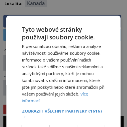
Kanada
Lokalita:
Sdílet na Facebooku
Tyto webové stránky
Sdílet na X
používají soubory cookie.
K personalizaci obsahu, reklam a analýze
Předchozí článek
návštěvnosti používáme soubory cookie.
Mýtus jménem Irquiem: Ukrývá se na studeném
Informace o vašem používání našich
severu bájný medvěd?
stránek také sdílíme s našimi reklamními a
analytickými partnery, kteří je mohou
Další článek
kombinovat s dalšími informacemi, které
Tajemství hadí bohyně: Odkazují tajemné sošky
jste jim poskytli nebo které shromáždili při
na nadpřirozené schopnosti?
vašem používání jejich služeb.
Více
informací
Související články
ZOBRAZIT VŠECHNY PARTNERY
(1616)
→