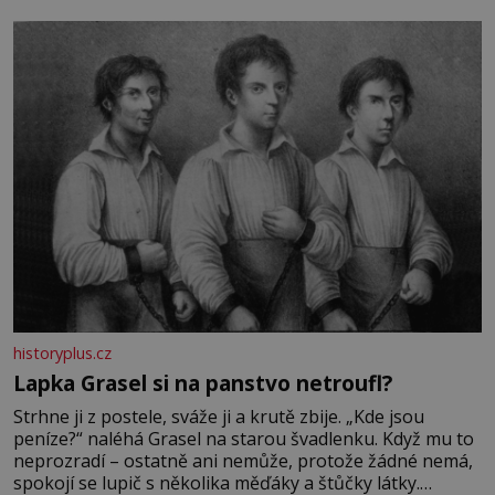
bez které si českou zahradu ani nedokážeme představit.
Její příběh je
historyplus.cz
Lapka Grasel si na panstvo netroufl?
Strhne ji z postele, sváže ji a krutě zbije. „Kde jsou
peníze?“ naléhá Grasel na starou švadlenku. Když mu to
neprozradí – ostatně ani nemůže, protože žádné nemá,
spokojí se lupič s několika měďáky a štůčky látky.