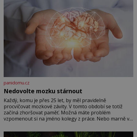
panidomu.cz
Nedovolte mozku stárnout
Každý, komu je přes 25 let, by měl pravidelně
procvičovat mozkové závity. V tomto období se totiž
začíná zhoršovat paměť. Možná máte problém
vzpomenout si na jméno kolegy z práce. Nebo marně v
paměti lovíte název knížky, kterou jste nedávno přečetli.
Je to opravdu tak, s věkem jako kdyby se paměť
rozhodla stávkovat. Cvičte