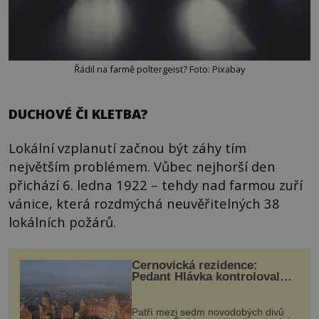
Řádil na farmě poltergeist? Foto: Pixabay
DUCHOVÉ ČI KLETBA?
Lokální vzplanutí začnou být záhy tím
největším problémem. Vůbec nejhorší den
přichází 6. ledna 1922 – tehdy nad farmou zuří
vánice, která rozdmýchá neuvěřitelných 38
lokálních požárů.
Černovická rezidence:
Pedant Hlávka kontroloval
každou cihlu
Patří mezi sedm novodobých divů