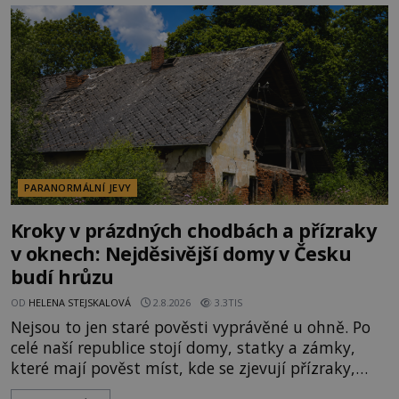
kolem 17 000 000 zábavychtivých lidí ročně. A ač je
velká snaha to utajit, někteří z
PARANORMÁLNÍ JEVY
Kroky v prázdných chodbách a přízraky
v oknech: Nejděsivější domy v Česku
budí hrůzu
OD
HELENA STEJSKALOVÁ
2.8.2026
3.3TIS
Nejsou to jen staré pověsti vyprávěné u ohně. Po
celé naší republice stojí domy, statky a zámky,
které mají pověst míst, kde se zjevují přízraky,
ozývají nevysvětlitelné zvuky nebo se dějí podivné