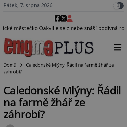
Pátek, 7. srpna 2026
ille se z nebe snáší podivná rosolovitá látka nezn
Domů
Caledonské Mlýny: Řádil na farmě žhář ze
záhrobí?
Caledonské Mlýny: Řádil
na farmě žhář ze
záhrobí?